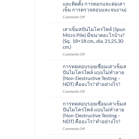
และติดตั้ง การตอกและต่อเสา
ตอก
นิยม
ไพล์
เข็ม การตรวจสอบและจบงาน)
รับ
อันดับ
(Spun
ฐาน
1
Micro
on
Comments Off
เครื่องจักร
ใน
Pile)
เสา
ที่
งาน
แต่ละ
เข็ม
เสาเข็มสปันไมโครไพล์ (Spun
ต้องการ
ต่อ
ขนาด
ส
Micro Pile) มีขนาดอะไรบ้าง?
คุณภาพ
เติม
Sq.
ปัน
(Sq. 18×18 cm., dia. 21,25,30
สูง?
บ้าน
18×18
ไมโคร
cm.)
อาคาร
cm.,
ไพล์
ที่
dia.
(Spun
on
Comments Off
อยู่
21,25,
Micro
เสา
อาศัย
30
Pile)
เข็ม
การทดสอบรอยเชื่อมเสาเข็มส
ที่
cm.
มี
ส
ปันไมโครไพล์ แบบไม่ทำลาย
ต้องการ
เหมาะ
ขั้น
ปัน
(Non-Destructive Testing –
คุณภาพ
กับ
ตอน
ไมโคร
NDT) คืออะไร? ทำอย่างไร?
สูง?
งาน
การ
ไพล์
อะไร
ตอก
(Spun
on
Comments Off
บ้าง?
อย่างไร
Micro
การ
บ้าง?
Pile)
ทดสอบ
การทดสอบรอยเชื่อมเสาเข็มส
(การเต
มี
รอย
ปันไมโครไพล์ แบบไม่ทำลาย
รี
ขนาด
เชื่อม
(Non-Destructive Testing –
ยม
อะไร
เสา
NDT) คืออะไร? ทำอย่างไร?
งาน
บ้าง?
เข็ม
และ
(Sq.
ส
on
Comments Off
ติด
18×18
ปัน
การ
ตั้ง
cm.,
ไมโคร
ทดสอบ