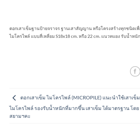
ตอกเสาเข็มฐานป้ายจราจร ฐานเสาสัญญาน หรือโครงสร้างทุกชนิดเพื่อ
ไมโครไพล์ แบบสี่เหลี่ยม S18x18 cm. หรือ 22 cm. แนวทแยง รับน้ำหนัก 
ตอกเสาเข็ม ไมโครไพล์ (MICROPILE) แนะนำใช้เสาเข็ม
ไมโครไพล์ รองรับน้ำหนักที่มากขึ้น เสาเข็ม ได้มาตรฐาน โดย 
สยามฯคะ