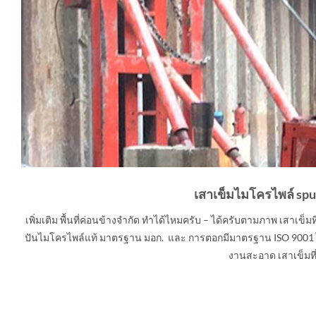
เสาเข็มไมโครไพล์ spu
เพิ่มเติม พื้นที่ค่อนข้างจำกัด ทำได้ไหมครับ – ได้ครับตามภาพ เสาเข็
ปันไมโครไพล์แท้ มาตรฐาน มอก. และ การตอกมีมาตรฐาน ISO 9001 ไ
งานสะอาด เสาเข็มที