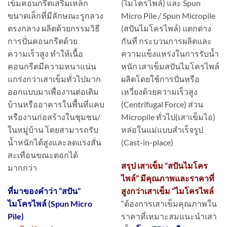
เข็มคอนกรีตเสริมเหล็ก
(ไมโครไพล์) และ Spun
ขนาดเล็กที่มีลักษณะรูกลวง
Micro Pile / Spun Micropile
ตรงกลาง ผลิตด้วยกรรมวิธี
(สปันไมโครไพล์) แตกต่าง
การปั่นคอนกรีตด้วย
กันที่ กระบวนการผลิตและ
ความเร็วสูง ทำให้เนื้อ
ความแข็งแหร่งในการรับน้ำ
คอนกรีตมีความหนาแน่น
หนัก เสาเข็มสปันไมโครไพล์
แกร่งกว่าเสาเข็มทั่วไปมาก
ผลิตโดยใช้การปั่นหรือ
ออกแบบมาเพื่องานต่อเติม
เหวี่ยงด้วยความเร็วสูง
บ้านหรืออาคารในพื้นที่แคบ
(Centrifugal Force) ส่วน
หรืองานก่อสร้างในชุมชน/
Micropile ทั่วไป(เสาเข็มไอ)
ในหมู่บ้าน โดยสามารถรับ
หล่อในแม่แบบสำเร็จรูป
น้ำหนักได้สูงและลดแรงสั่น
(Cast-in-place)
สะเทือนขณะตอกได้
สรุป เสาเข็ม “สปันไมโคร
มากกว่า
ไพล์” มีคุณภาพและราคาที่
ที่มาของคำว่า “
สปัน”
สูงกว่าเสาเข็ม “ไมโครไพล์
ไมโครไพล์ (Spun Micro
“ต้องการเสาเข็มคุณภาพใน
Pile)
ราคาที่เหมาะสมแนะนำเสา