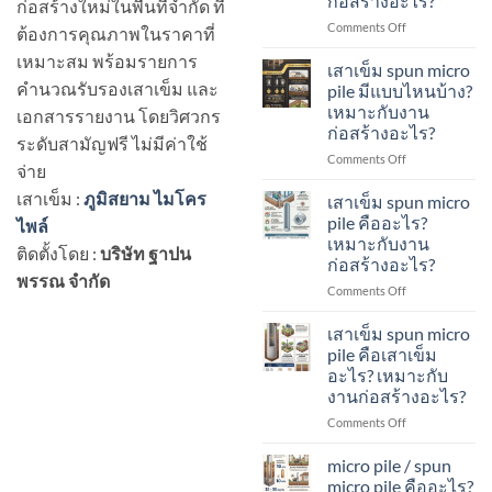
ก่อสร้างอะไร?
ก่อสร้างใหม่ในพื้นที่จำกัด ที่
on
Comments Off
ต้องการคุณภาพในราคาที่
เสา
เหมาะสม พร้อมรายการ
เข็ม
เสาเข็ม spun micro
ส
คำนวณรับรองเสาเข็ม และ
pile มีแบบไหนบ้าง?
ปัน
เหมาะกับงาน
เอกสารรายงาน โดยวิศวกร
ไมโคร
ก่อสร้างอะไร?
ไพล์
ระดับสามัญฟรี ไม่มีค่าใช้
เหมาะ
on
Comments Off
จ่าย
กับ
เสา
งาน
เสาเข็ม :
ภูมิสยาม ไมโคร
เข็ม
เสาเข็ม spun micro
ก่อสร้าง
spun
pile คืออะไร?
ไพล์
อะไร?
micro
เหมาะกับงาน
ติดตั้งโดย :
บริษัท ฐาปน
pile
ก่อสร้างอะไร?
มี
พรรณ จำกัด
แบบ
on
Comments Off
ไหน
เสา
บ้าง?
เข็ม
เสาเข็ม spun micro
เหมาะ
spun
pile คือเสาเข็ม
กับ
micro
อะไร? เหมาะกับ
งาน
pile
งานก่อสร้างอะไร?
ก่อสร้าง
คือ
อะไร?
อะไร?
on
Comments Off
เหมาะ
เสา
กับ
เข็ม
micro pile / spun
งาน
spun
micro pile คืออะไร?