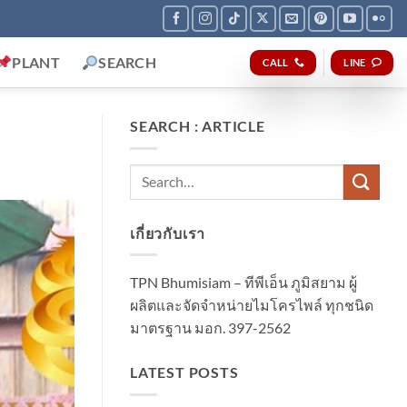
PLANT
SEARCH
CALL
LINE
SEARCH : ARTICLE
เกี่ยวกับเรา
TPN Bhumisiam – ทีพีเอ็น ภูมิสยาม ผู้
ผลิตและจัดจำหน่ายไมโครไพล์ ทุกชนิด
มาตรฐาน มอก. 397-2562
LATEST POSTS