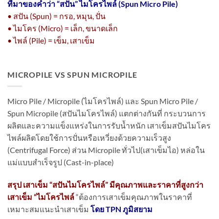
ที่มาของคำว่า “
สปัน” ไมโครไพล์ (Spun Micro Pile)
• สปัน (Spun) = กรอ, หมุน, ปั่น
• ไมโคร (Micro) = เล็ก, ขนาดเล็ก
• ไพล์ (Pile) = เข็ม, เสาเข็ม
MICROPILE VS SPUN MICROPILE
Micro Pile / Micropile (ไมโครไพล์) และ Spun Micro Pile /
Spun Micropile (สปันไมโครไพล์) แตกต่างกันที่ กระบวนการ
ผลิตและความแข็งแหร่งในการรับน้ำหนัก เสาเข็มสปันไมโคร
ไพล์ผลิตโดยใช้การปั่นหรือเหวี่ยงด้วยความเร็วสูง
(Centrifugal Force) ส่วน Micropile ทั่วไป(เสาเข็มไอ) หล่อใน
แม่แบบสำเร็จรูป (Cast-in-place)
สรุป เสาเข็ม “สปันไมโครไพล์” มีคุณภาพและราคาที่สูงกว่า
เสาเข็ม “ไมโครไพล์
“ต้องการเสาเข็มคุณภาพในราคาที่
เหมาะสมแนะนำเสาเข็ม
โดย TPN ภูมิสยาม