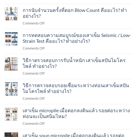
ใน
พื้นที่
Blow
ไพล์
เขต
มี
Count
การนับจำนวนครั้งที่ตอก Blow Count คืออะไร? ทำ
รับ
ชุมชน?
เครื่องจักร?
การ
น้ำ
อย่างไร?
ประเมิน
หนัก
on
Comments Off
กำลัง
ได้
การ
รับ
เท่าไร?
นับ
การทดสอบความสมบูรณ์ของเสาเข็ม Seismic / Low-
น้ำ
เหมาะ
จำนวน
หนัก
Strain Test คืออะไร? ทำอย่างไร?
กับ
ครั้ง
ของ
อาคาร
on
Comments Off
ที่
เสา
แบบ
การ
ตอก
เข็ม
ไหน
ทดสอบ
วิธีกาตรวจสอบการรับน้ำหนัก เสาเข็มสปันไมโคร
Blow
ทำ
บ้าง?
ความ
Count
ไพล์ ทำอย่างไร?
อย่างไร?
สมบูรณ์
คือ
on
Comments Off
ของ
อะไร?
วิธี
เสา
ทำ
กา
วิธีการตรวจสอบรอยเชื่อมระหว่างท่อนเสาเข็มสปัน
เข็ม
อย่างไร?
ตรวจ
Seismic
ไมโครไพล์ ทำอย่างไร?
สอบ
/
on
Comments Off
การ
Low-
วิธี
รับ
Strain
การ
เสาเข็ม micropile เมื่อตอกลงดินแล้ว รอยต่อระหว่าง
น้ำ
Test
ตรวจ
หนัก
ท่อนจะเป็นสนิมไหม?
คือ
สอบ
เสา
อะไร?
on
Comments Off
รอย
เข็ม
ทำ
เสา
เชื่อม
ส
อย่างไร?
เข็ม
เสาเข็ม spun micropile เมื่อตอกลงดินแล้ว รอยต่อ
ระหว่าง
ปัน