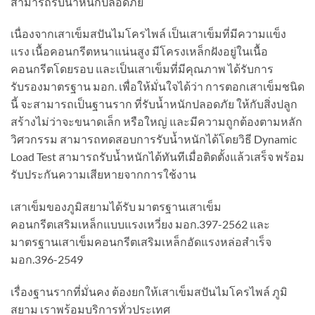
สามารถรับน้ำหนักปลอดภัย
เนื่องจากเสาเข็มสปันไมโครไพล์ เป็นเสาเข็มที่มีความแข็ง
แรง เนื้อคอนกรีตหนาแน่นสูง มีโครงเหล็กฝังอยู่ในเนื้อ
คอนกรีตโดยรอบ และเป็นเสาเข็มที่มีคุณภาพ ได้รับการ
รับรองมาตรฐาน มอก. เพื่อให้มั่นใจได้ว่า การตอกเสาเข็มชนิด
นี้ จะสามารถเป็นฐานราก ที่รับน้ำหนักปลอดภัย ให้กับสิ่งปลูก
สร้างไม่ว่าจะขนาดเล็ก หรือใหญ่ และมีความถูกต้องตามหลัก
วิศวกรรม สามารถทดสอบการรับน้ำหนักได้โดยวิธี Dynamic
Load Test สามารถรับน้ำหนักได้ทันทีเมื่อติดตั้งแล้วเสร็จ พร้อม
รับประกันความเสียหายจากการใช้งาน
เสาเข็มของภูมิสยามได้รับ มาตรฐานเสาเข็ม
คอนกรีตเสริมเหล็กแบบแรงเหวี่ยง มอก.397-2562 และ
มาตรฐานเสาเข็มคอนกรีตเสริมเหล็กอัดแรงหล่อสำเร็จ
มอก.396-2549
เรื่องฐานรากที่มั่นคง ต้องยกให้เสาเข็มสปันไมโครไพล์ ภูมิ
สยาม เราพร้อมบริการทั่วประเทศ