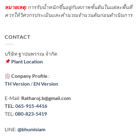
หมายเหตุ:
การรับน้ำหนักขึ้นอยู่กับสภาพชั้นดินในแต่ละพื้นที่
ควรให้วิศวกรประเมินและคำนวณจำนวนต้นก่อนดำเนินการ
CONTACT
บริษัท ฐาปนพรรณ จํากัด
Plant Location
Conpany Profile
:
TH Version
/
EN Version
E-Mail:
Ratharoj.b@gmail.com
TEL:
065-915-4416
TEL:
080-823-5419
LINE:
@bhumisiam