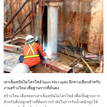
เสาเข็มสปันไมโครไพล์ Spun Micropile อีกทางเลือกสำหรับ
งานสร้างใหม่ เพื่อฐานรากที่มั่นคง
สร้างใหม่ เลือกตอกเสาเข็มสปันไมโครไพล์ เพื่อเป็นฐานราก
สำหรับสิ่งปลูกสร้างที่ต้องการกำลังในการรับน้ำหนักสูง ให้