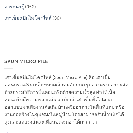
ไหม?
สาระน่ารู้
(353)
เสาเข็มสปันไมโครไพล์
(36)
SPUN MICRO PILE
เสาเข็มสปันไมโครไพล์ (Spun Micro Pile) คือ เสาเข็ม
คอนกรีตเสริมเหล็กขนาดเล็กที่มีลักษณะรูกลวงตรงกลาง ผลิต
ด้วยกรรมวิธีการปั่นคอนกรีตด้วยความเร็วสูง ทำให้เนื้อ
คอนกรีตมีความหนาแน่น แกร่งกว่าเสาเข็มทั่วไปมาก
ออกแบบมาเพื่องานต่อเติมบ้านหรืออาคารในพื้นที่แคบ หรือ
งานก่อสร้างในชุมชน/ในหมู่บ้าน โดยสามารถรับน้ำหนักได้
สูงและลดแรงสั่นสะเทือนขณะตอกได้มากกว่า