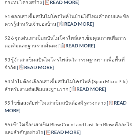
กระทบโครงสร้าง
[
READ MORE]
91 ตอกเสาเข็มสปันไมโครไพล์ในบ้านได้ไหมคำตอบและข้อ
ควรรู้สำหรับเจ้าของบ้าน
[
READ MORE]
92 6 จุดเด่นเสาเข็มสปันไมโครไพล์เสาเข็มคุณภาพเพื่อการ
ต่อเติมและฐานรากมั่นคง
[
READ MORE]
93 รู้จักเสาเข็มสปันไมโครไพล์นวัตกรรมฐานรากเพื่อพื้นที่
จำกัด
[
READ MORE]
94 ทำไมต้องเลือกเสาเข็มสปันไมโครไพล์ (Spun Micro Pile)
สำหรับงานต่อเติมและฐานราก
[
READ MORE]
95 ไขข้อสงสัยทำไมเสาเข็มสปันต้องมีรูตรงกลาง
[
READ
MORE]
96 เข้าใจเรื่องเสาเข็ม Blow Count and Last Ten Blow คืออะไร
และสำคัญอย่างไร
[
READ MORE]