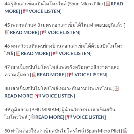
44 รู้จักเสาเข็มสปันไมโครไพล์ (Spun Micro Pile)
[
READ
MORE]
[
VOICE LISTEN]
45 เพดานต่ำแค่ 3 เมตรตอกเสาเข็มได้ไหมคำตอบอยู่นี่แล้ว
[
READ MORE]
[
VOICE LISTEN]
46 หมดกังวลที่แคบข้างบ้านตอกเสาเข็มได้ด้วยสปันไมโคร
ไพล์
[
READ MORE]
[
VOICE LISTEN]
47 เสาเข็มสปันไมโครไพล์แพงจริงหรือเจาะลึกราคาและ
ความคุ้มค่า
[
READ MORE]
[
VOICE LISTEN]
48 เสาเข็มสปันไมโครไพล์เหมาะกับงานประเภทไหน
[
READ MORE]
[
VOICE LISTEN]
49 ภูมิสยาม (BHUMISIAM) ผู้นำนวัตกรรมเสาเข็มสปัน
ไมโครไพล์
[
READ MORE]
[
VOICE LISTEN]
50 ทำไมต้องใช้เสาเข็มสปันไมโครไพล์ (Spun Micro Pile)
[