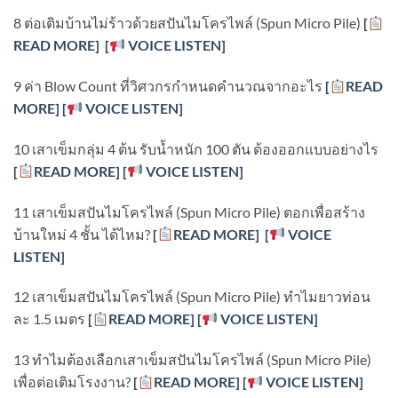
8 ต่อเติมบ้านไม่ร้าวด้วยสปันไมโครไพล์ (Spun Micro Pile)
[
READ MORE]
[
VOICE LISTEN]
9 ค่า Blow Count ที่วิศวกรกำหนดคำนวณจากอะไร
[
READ
MORE]
[
VOICE LISTEN]
10 เสาเข็มกลุ่ม 4 ต้น รับน้ำหนัก 100 ตัน ต้องออกแบบอย่างไร
[
READ MORE]
[
VOICE LISTEN]
11 เสาเข็มสปันไมโครไพล์ (Spun Micro Pile) ตอกเพื่อสร้าง
บ้านใหม่ 4 ชั้น ได้ไหม?
[
READ MORE]
[
VOICE
LISTEN]
12 เสาเข็มสปันไมโครไพล์ (Spun Micro Pile) ทำไมยาวท่อน
ละ 1.5 เมตร
[
READ MORE]
[
VOICE LISTEN]
13 ทำไมต้องเลือกเสาเข็มสปันไมโครไพล์ (Spun Micro Pile)
เพื่อต่อเติมโรงงาน?
[
READ MORE]
[
VOICE LISTEN]