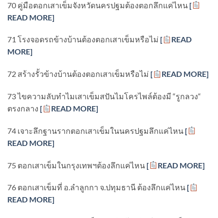
70 คู่มือตอกเสาเข็มจังหวัดนครปฐมต้องตอกลึกแค่ไหน
[
READ MORE]
71 โรงจอดรถข้างบ้านต้องตอกเสาเข็มหรือไม่
[
READ
MORE]
72 สร้างรั้วข้างบ้านต้องตอกเสาเข็มหรือไม่
[
READ MORE]
73 ไขความลับทำไมเสาเข็มสปันไมโครไพล์ต้องมี “รูกลวง“
ตรงกลาง
[
READ MORE]
74 เจาะลึกฐานรากตอกเสาเข็มในนครปฐมลึกแค่ไหน
[
READ MORE]
75 ตอกเสาเข็มในกรุงเทพฯต้องลึกแค่ไหน
[
READ MORE]
76 ตอกเสาเข็มที่ อ.ลำลูกกา จ.ปทุมธานี ต้องลึกแค่ไหน
[
READ MORE]