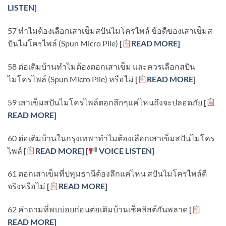
LISTEN]
57 ทำไมต้องเลือกเสาเข็มสปันไมโครไพล์ ข้อดีของเสาเข็มส
ปันไมโครไพล์ (Spun Micro Pile)
[
READ MORE]
58 ต่อเติมบ้านทำไมต้องตอกเสาเข็ม และควรเลือกสปัน
ไมโครไพล์ (Spun Micro Pile) หรือไม่
[
READ MORE]
59 เสาเข็มสปันไมโครไพล์ตอกลึกๆแค่ไหนถึงจะปลอดภัย
[
READ MORE]
60 ต่อเติมบ้านในกรุงเทพฯทำไมต้องเลือกเสาเข็มสปันไมโคร
ไพล์
[
READ MORE]
[
VOICE LISTEN]
61 ตอกเสาเข็มที่ปทุมธานีต้องลึกแค่ไหน สปันไมโครไพล์ดี
จริงหรือไม่
[
READ MORE]
62 คำถามที่พบบ่อยก่อนต่อเติมบ้านเช็คลิสต์กันพลาด
[
READ MORE]