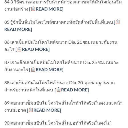
84 3 วิธีตรวจสอบการรับน้ำหนักของเสาเข็มให้มั่นใจก่อนเริ่ม
งานก่อสร้าง
[
READ MORE]
85 รู้จักปั้นจั่นไมโครไพล์ขนาดกะทัดรัดสำหรับพื้นที่แคบ
[
READ MORE]
86 เสาเข็มสปันไมโครไพล์ขนาด Dia. 21 ซม. เหมาะกับงาน
อะไร
[
READ MORE]
87 เจาะลึกเสาเข็มสปันไมโครไพล์ขนาด Dia. 25 ซม. เหมาะ
กับงานอะไร
[
READ MORE]
88 เสาเข็มสปันไมโครไพล์ ขนาด Dia. 30 สุดยอดฐานราก
สำหรับงานหนักในที่แคบ
[
READ MORE]
89 ตอกเสาเข็มสปันไมโครไพล์ในน้ำทำได้จริงมั่นคงและหน้า
งานสะอาด
[
READ MORE]
90 ตอกเสาเข็มสปันไมโครไพล์ในบ่อทำได้จริงมั่นคงไม่