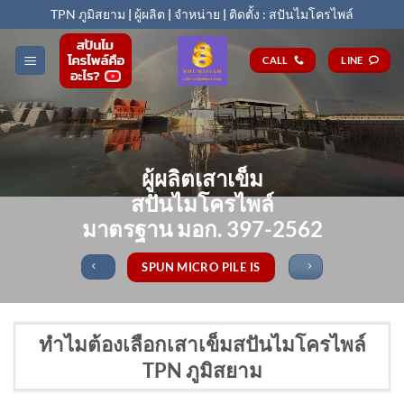
Skip
TPN ภูมิสยาม
|
ผู้ผลิต
|
จำหน่าย
|
ติดตั้ง : สปันไมโครไพล์
to
content
CALL
LINE
ผู้ผลิตเสาเข็ม
สปันไมโครไพล์
มาตรฐาน มอก. 397-2562
SPUN MICRO PILE IS
ทำไมต้องเลือกเสาเข็มสปันไมโครไพล์
TPN ภูมิสยาม