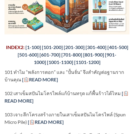
INDEX2:
[1-100]
[101-200]
[201-300]
[301-400]
[401-500]
[501-600]
[601-700]
[701-800]
[801-900]
[901-
1000]
[1001-1100]
[1101-1200]
101 ทำไม “พลังการตอก” และ “ปั้นจั่น” จึงสำคัญต่อฐานราก
บ้านคุณ
[
READ MORE]
102 เสาเข็มสปันไมโครไพล์แก้บ้านทรุด แก้พื้นร้าวได้ไหม
[
READ MORE]
103 เจาะลึกโครงสร้างภายในเสาเข็มสปันไมโครไพล์ (Spun
Micro Pile)
[
READ MORE]