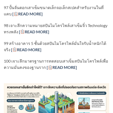
97 ปั้นจั่นตอกเสาเข็มขนาดเล็กจอเล็กสเปคสำหรับงานในที่
แคบ
[
READ MORE]
98 เจาะลึกความหมายสปันไมโครไพล์เสาเข็มจิ๋ว Technology
ทรงพลัง
[
READ MORE]
99 สร้างอาคาร 5 ชั้นด้วยสปันไมโครไพล์มั่นใจรับน้ำหนักได้
จริง
[
READ MORE]
100 เจาะลึกมาตรฐานการทดสอบเสาเข็มสปันไมโครไพล์เพื่อ
ความมั่นคงของฐานราก
[
READ MORE]