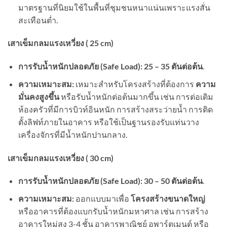
มาตรฐานที่นิยมใช้ในพื้นที่ชุมชนหนาแน่นเพราะแรงสั่น
สะเทือนต่ำ.
เสาเข็มกลมแรงเหวี่ยง ( 25 cm)
การรับน้ำหนักปลอดภัย (Safe Load):
25 – 35
ตันต่อต้น
.
ความเหมาะสม:
เหมาะสำหรับโครงสร้างที่ต้องการ
ความ
มั่นคงสูงขึ้น
หรือรับน้ำหนักต่อต้นมากขึ้น เช่น การต่อเติม
ห้องครัวที่มีการบิวท์อินหนัก การสร้างสระว่ายน้ำ การติด
ตั้งลิฟท์ภายในอาคาร หรือใช้เป็นฐานรองรับแท่นวาง
เครื่องจักรที่มีน้ำหนักปานกลาง.
เสาเข็มกลมแรงเหวี่ยง ( 30 cm)
การรับน้ำหนักปลอดภัย (Safe Load):
30 – 50
ตันต่อต้น
.
ความเหมาะสม:
ออกแบบมาเพื่อ
โครงสร้างขนาดใหญ่
หรืออาคารที่ต้องแบกรับน้ำหนักมหาศาล เช่น การสร้าง
อาคารใหม่สูง 3-4 ชั้น อาคารพาณิชย์ อพาร์ตเมนต์ หรือ