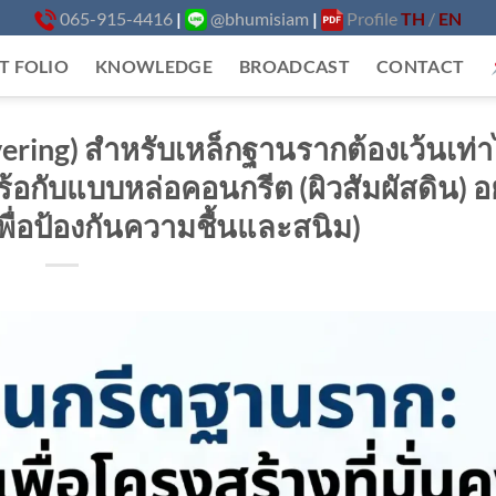
065-915-4416
|
@bhumisiam
|
Profile
TH
/
EN
T FOLIO
KNOWLEDGE
BROADCAST
CONTACT
ering) สำหรับเหล็กฐานรากต้องเว้นเท่า
้อกับแบบหล่อคอนกรีต (ผิวสัมผัสดิน) อ
พื่อป้องกันความชื้นและสนิม)