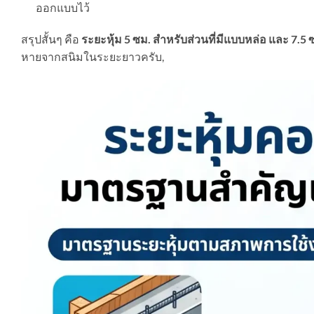
ออกแบบไว้
สรุปสั้นๆ คือ
ระยะหุ้ม
5
ซม. สำหรับส่วนที่มีแบบหล่อ และ
7.5
ซ
หายจากสนิมในระยะยาวครับ,