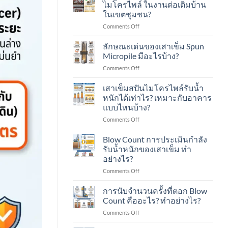
เสา
ไมโครไพล์ ในงานต่อเติมบ้าน
ต่อ
เข็ม
ในเขตชุมชน?
เติม
ส
อาคาร
on
Comments Off
ปัน
ใน
ทำไม
ไมโคร
เขต
แนะนำ
ไพล์
ลักษณะเด่นของเสาเข็ม Spun
ชุมชน?
เสา
ใน
Micropile มีอะไรบ้าง?
เข็ม
งาน
on
Comments Off
ส
ต่อ
ลักษณะ
ปัน
เติม
เด่น
เสาเข็มสปันไมโครไพล์รับน้ำ
ไมโคร
โรงงาน
ของ
ไพล์
ใน
หนักได้เท่าไร? เหมาะกับอาคาร
เสา
ใน
พื้นที่
แบบไหนบ้าง?
เข็ม
งาน
มี
on
Comments Off
Spun
ต่อ
อาคาร
เสา
Micropile
เติม
ใน
เข็ม
มี
Blow Count การประเมินกำลัง
บ้าน
พื้นที่
ส
อะไร
ใน
รับน้ำหนักของเสาเข็ม ทำ
มี
ปัน
บ้าง?
เขต
เครื่องจักร?
อย่างไร?
ไมโคร
ชุมชน?
on
Comments Off
ไพล์
Blow
รับ
Count
น้ำ
การนับจำนวนครั้งที่ตอก Blow
การ
หนัก
Count คืออะไร? ทำอย่างไร?
ประเมิน
ได้
on
Comments Off
กำลัง
เท่าไร?
การ
รับ
เหมาะ