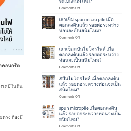
จะเป็นสนิมไหม?
ตอก
ส
on
Comments Off
ลง
ปัน
เสา
ดิน
ไมโคร
เข็ม
แล้ว
ไพล์
เสาเข็ม spun micro pile เมื่อ
spun
รอย
ทำ
ตอกลงดินแล้ว รอยต่อระหว่าง
micropile
ต่อ
อย่างไร?
ท่อนจะเป็นสนิมไหม?
เมื่อ
ระหว่าง
on
Comments Off
ตอก
ท่อน
เสา
ลง
จะ
เข็ม
ดิน
เป็น
เสาเข็มสปันไมโครไพล์ เมื่อ
spun
แล้ว
สนิม
ตอกลงดินแล้ว รอยต่อระหว่าง
micro
รอย
ไหม?
ท่อนจะเป็นสนิมไหม?
pile
ต่อ
่อคอนกรีต
on
Comments Off
เมื่อ
ระหว่าง
เสา
ตอก
ท่อน
เข็ม
ลง
จะ
สปันไมโครไพล์ เมื่อตอกลงดิน
ส
ดิน
เป็น
แล้ว รอยต่อระหว่างท่อนจะเป็น
รเคมีในดิน
ปัน
แล้ว
สนิม
สนิมไหม?
ไมโคร
รอย
ไหม?
on
Comments Off
ไพล์
ต่อ
ส
เมื่อ
ระหว่าง
ปัน
ตอก
ท่อน
spun micropile เมื่อตอกลงดิน
ไมโคร
ลง
จะ
แล้ว รอยต่อระหว่างท่อนจะเป็น
ไพล์
ตรง ต้องมี
ดิน
เป็น
สนิมไหม?
เมื่อ
แล้ว
สนิม
on
Comments Off
ตอก
รอย
ไหม?
spun
ลง