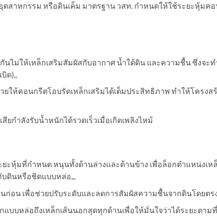
คมอุตสาหกรรม หรือดินเค็ม มาตรฐาน วสท. กำหนดให้ใช้ระยะหุ้มคอ
กันไม่ให้เหล็กเสริมสัมผัสกับอากาศ น้ำใต้ดิน และความชื้น ซึ่งจะท
ิด),,
่วยให้คอนกรีตโอบรัดเหล็กเสริมได้เต็มประสิทธิภาพ ทำให้โครงสร
ยกำลังรับน้ำหนักได้รวดเร็วเมื่อเกิดเพลิงไหม้
ะยะหุ้มที่กำหนด หนุนทั้งด้านล่างและด้านข้าง เพื่อล็อกตำแหน่งเหล
ับดินหรือชิดแบบหล่อ,,,
้นก่อน เพื่อช่วยปรับระดับและลดการสัมผัสความชื้นจากดินโดยตร
บหล่อถึงเหล็กเส้นนอกสุดทุกด้านเพื่อให้มั่นใจว่าได้ระยะตามที