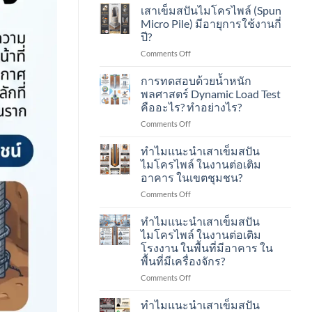
เสาเข็มสปันไมโครไพล์ (Spun
Micro Pile) มีอายุการใช้งานกี่
ปี?
on
Comments Off
เสา
เข็ม
การทดสอบด้วยน้ำหนัก
ส
พลศาสตร์ Dynamic Load Test
ปัน
คืออะไร? ทำอย่างไร?
ไมโคร
on
Comments Off
ไพล์
การ
(Spun
ทดสอบ
Micro
ทำไมแนะนำเสาเข็มสปัน
ด้วย
Pile)
ไมโครไพล์ ในงานต่อเติม
น้ำ
มีอายุ
อาคาร ในเขตชุมชน?
หนัก
การ
on
Comments Off
พลศาสตร์
ใช้
ทำไม
Dynamic
งาน
แนะนำ
Load
กี่
ทำไมแนะนำเสาเข็มสปัน
เสา
Test
ปี?
ไมโครไพล์ ในงานต่อเติม
เข็ม
คือ
โรงงาน ในพื้นที่มีอาคาร ใน
ส
อะไร?
พื้นที่มีเครื่องจักร?
ปัน
ทำ
ไมโคร
อย่างไร?
on
Comments Off
ไพล์
ทำไม
ใน
แนะนำ
ทำไมแนะนำเสาเข็มสปัน
งาน