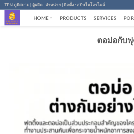
Skip
TPN ภูมิสยาม
|
ผู้ผลิต
|
จำหน่าย
|
ติดตั้ง : สปันไมโครไพล์
to
HOME
PRODUCTS
SERVICES
POR
content
ตอม่อกับฟุ