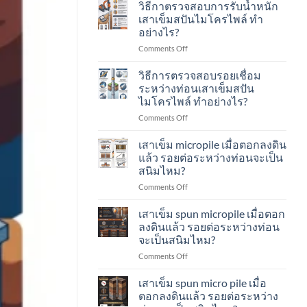
ทดสอบ
Count
วิธีกาตรวจสอบการรับน้ำหนัก
อย่างไร?
ความ
คือ
เสาเข็มสปันไมโครไพล์ ทำ
สมบูรณ์
อะไร?
อย่างไร?
ของ
ทำ
on
Comments Off
เสา
อย่างไร?
วิธี
เข็ม
กา
Seismic
วิธีการตรวจสอบรอยเชื่อม
ตรวจ
/
ระหว่างท่อนเสาเข็มสปัน
สอบ
Low-
ไมโครไพล์ ทำอย่างไร?
การ
Strain
on
Comments Off
รับ
Test
วิธี
น้ำ
คือ
การ
หนัก
อะไร?
เสาเข็ม micropile เมื่อตอกลงดิน
ตรวจ
เสา
ทำ
แล้ว รอยต่อระหว่างท่อนจะเป็น
สอบ
เข็ม
อย่างไร?
สนิมไหม?
รอย
ส
on
Comments Off
เชื่อม
ปัน
เสา
ระหว่าง
ไมโคร
เข็ม
ท่อน
ไพล์
เสาเข็ม spun micropile เมื่อตอก
micropile
เสา
ทำ
ลงดินแล้ว รอยต่อระหว่างท่อน
เมื่อ
เข็ม
อย่างไร?
จะเป็นสนิมไหม?
ตอก
ส
on
Comments Off
ลง
ปัน
เสา
ดิน
ไมโคร
เข็ม
แล้ว
ไพล์
เสาเข็ม spun micro pile เมื่อ
spun
รอย
ทำ
ตอกลงดินแล้ว รอยต่อระหว่าง
micropile
ต่อ
อย่างไร?