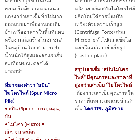
ความเร็วสูง ทำให้เนื้อ
ความแข็งแหร่งในการรับน้ำ
คอนกรีตมีความหนาแน่น
หนัก เสาเข็มสปันไมโครไพล์
แกร่งกว่าเสาเข็มทั่วไปมาก
ผลิตโดยใช้การปั่นหรือ
ออกแบบมาเพื่องานต่อเติม
เหวี่ยงด้วยความเร็วสูง
บ้านหรืออาคารในพื้นที่แคบ
(Centrifugal Force) ส่วน
หรืองานก่อสร้างในชุมชน/
Micropile ทั่วไป(เสาเข็มไอ)
ในหมู่บ้าน โดยสามารถรับ
หล่อในแม่แบบสำเร็จรูป
น้ำหนักได้สูงและลดแรงสั่น
(Cast-in-place)
สะเทือนขณะตอกได้
สรุป เสาเข็ม “สปันไมโคร
มากกว่า
ไพล์” มีคุณภาพและราคาที่
ที่มาของคำว่า “
สปัน”
สูงกว่าเสาเข็ม “ไมโครไพล์
ไมโครไพล์ (Spun Micro
“ต้องการเสาเข็มคุณภาพใน
Pile)
ราคาที่เหมาะสมแนะนำเสา
• สปัน (Spun) = กรอ, หมุน,
เข็ม
โดย TPN ภูมิสยาม
ปั่น
• ไมโคร (Micro) =
เล็ก, ขนาดเล็ก
• ไพล์ (Pile) = เข็ม, เสาเข็ม