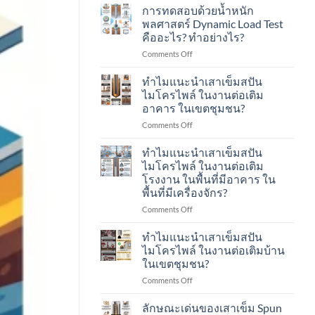
การทดสอบด้วยน้ำหนัก
พลศาสตร์ Dynamic Load Test
คืออะไร? ทำอย่างไร?
on
Comments Off
การ
ทดสอบ
ทำไมแนะนำเสาเข็มสปัน
ด้วย
ไมโครไพล์ ในงานต่อเติม
น้ำ
อาคาร ในเขตชุมชน?
หนัก
on
Comments Off
พลศาสตร์
ทำไม
Dynamic
แนะนำ
Load
ทำไมแนะนำเสาเข็มสปัน
เสา
Test
ไมโครไพล์ ในงานต่อเติม
เข็ม
คือ
โรงงาน ในพื้นที่มีอาคาร ใน
ส
อะไร?
พื้นที่มีเครื่องจักร?
ปัน
ทำ
ไมโคร
อย่างไร?
on
Comments Off
ไพล์
ทำไม
ใน
แนะนำ
ทำไมแนะนำเสาเข็มสปัน
งาน
เสา
ไมโครไพล์ ในงานต่อเติมบ้าน
ต่อ
เข็ม
ในเขตชุมชน?
เติม
ส
อาคาร
on
Comments Off
ปัน
ใน
ทำไม
ไมโคร
เขต
แนะนำ
ไพล์
ลักษณะเด่นของเสาเข็ม Spun