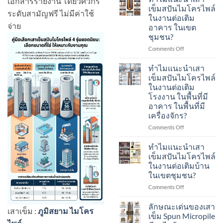
เอกสารรายงาน โดยวิศวกร
ด้วย
เข็มสปันไมโครไพล์
ระดับสามัญฟรี ไม่มีค่าใช้
น้ำ
ในงานต่อเติม
หนัก
จ่าย
อาคาร ในเขต
พลศาสตร์
ชุมชน?
Dynamic
Load
on
Comments Off
Test
ทำไม
คือ
แนะนำ
ทำไมแนะนำเสา
อะไร?
เสา
เข็มสปันไมโครไพล์
ทำ
เข็ม
ในงานต่อเติม
อย่างไร?
ส
โรงงาน ในพื้นที่มี
ปัน
อาคาร ในพื้นที่มี
ไมโคร
เครื่องจักร?
ไพล์
ใน
on
Comments Off
งาน
ทำไม
ต่อ
แนะนำ
ทำไมแนะนำเสา
เติม
เสา
เข็มสปันไมโครไพล์
อาคาร
เข็ม
ในงานต่อเติมบ้าน
ใน
ส
ในเขตชุมชน?
เขต
ปัน
ชุมชน?
ไมโคร
on
Comments Off
ไพล์
ทำไม
ใน
แนะนำ
ลักษณะเด่นของเสา
เสาเข็ม :
ภูมิสยาม ไมโคร
งาน
เสา
เข็ม Spun Micropile
ต่อ
เข็ม