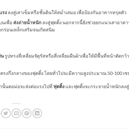
แรง
ลงสู่เสาเข็มหรือชั้นดินให้สม่ำเสมอ เพื่อป้องกันอาคารทรุดตัว
นเพื่อ
ส่งถ่ายน้ำหนัก
ลงสู่ฟุตติ้ง นอกจากนี้ยังช่วยยกแนวเสาอาคาร
ัดกร่อนเหล็กเสริมจนเกิดสนิม
่น
รูปทรงสี่เหลี่ยมจัตุรัสหรือสี่เหลี่ยมผืนผ้าเพื่อให้มีพื้นที่หน้าตัดก
ยู่ตรงกึ่งกลางของฟุตติ้ง โดยทั่วไปจะมีความสูงประมาณ 50-100 เซ
นั้นตอม่อจะส่งต่อแรงไปที่
ฟุตติ้ง
และฟุตติ้งจะกระจายน้ำหนักลงสู