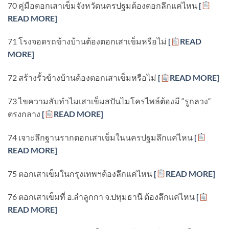
70 คู่มือตอกเสาเข็มจังหวัดนครปฐมต้องตอกลึกแค่ไหน
[
READ MORE]
71 โรงจอดรถข้างบ้านต้องตอกเสาเข็มหรือไม่
[
READ
MORE]
72 สร้างรั้วข้างบ้านต้องตอกเสาเข็มหรือไม่
[
READ MORE]
73 ไขความลับทำไมเสาเข็มสปันไมโครไพล์ต้องมี “รูกลวง“
ตรงกลาง
[
READ MORE]
74 เจาะลึกฐานรากตอกเสาเข็มในนครปฐมลึกแค่ไหน
[
READ MORE]
75 ตอกเสาเข็มในกรุงเทพฯต้องลึกแค่ไหน
[
READ MORE]
76 ตอกเสาเข็มที่ อ.ลำลูกกา จ.ปทุมธานี ต้องลึกแค่ไหน
[
READ MORE]