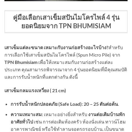
คู่มือเลือกเสาเข็มสปันไมโครไพล์ 4 รุ่น
ยอดนิยมจาก TPN BHUMISIAM
เสาเข็มแต่ละขนาด เหมาะกับงานก่อสร้างอะไรบ้าง?
สำหรับ
การเลือกใช้เสาเข็มสปันไมโครไพล์ (Spun Micro Pile) จาก
TPN Bhumisiam
เพื่อให้เหมาะสมกับงานก่อสร้างแต่ละ
ประเภท คุณสามารถพิจารณาจาก 4 รุ่นยอดนิยมที่มีคุณสมบัติ
และการรับน้ำหนักที่แตกต่างกัน ดังนี้
เสาเข็มกลมแรงเหวี่ยง ( 21 cm)
การรับน้ำหนักปลอดภัย (Safe Load):
20 – 25
ตันต่อต้น
.
ความเหมาะสม:
เหมาะอย่างยิ่งสำหรับ
งานต่อเติมบ้านพัก
อาศัยทั่วไป
เช่น การต่อเติมห้องครัว ห้องนั่งเล่น ทาวน์โฮม
อาคารพาณิชย์ หรือใช้ทำลานจอดรถรอบบ้าน. เป็นขนาด