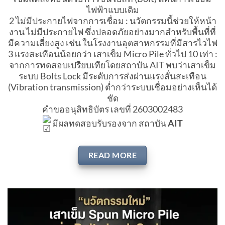
ไฟฟ้าแบบเดิม
2️ ไม่มีประกายไฟจากการเชื่อม : นวัตกรรมนี้ช่วยให้หน้า
งาน ไม่มีประกายไฟ ซึ่งปลอดภัยอย่างมากสำหรับพื้นที่ที่
มีความเสี่ยงสูง เช่น ในโรงงานอุตสาหกรรมที่มีสารไวไฟ
3️ แรงสะเทือนน้อยกว่า เสาเข็ม Micro Pile ทั่วไป 10 เท่า :
จากการทดสอบเปรียบเทียโดยสถาบัน AIT พบว่าเสาเข็ม
ระบบ Bolts Lock มีระดับการส่งผ่านแรงสั่นสะเทือน
(Vibration transmission) ต่ำกว่าระบบเชื่อมอย่างเห็นได้
ชัด
คำขออนุสิทธิบัตร เลขที่ 2603002483
มีผลทดสอบรับรองจาก สถาบัน
AIT
READ MORE