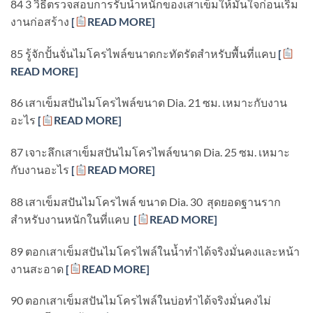
84 3 วิธีตรวจสอบการรับน้ำหนักของเสาเข็มให้มั่นใจก่อนเริ่ม
งานก่อสร้าง
[
READ MORE]
85 รู้จักปั้นจั่นไมโครไพล์ขนาดกะทัดรัดสำหรับพื้นที่แคบ
[
READ MORE]
86 เสาเข็มสปันไมโครไพล์ขนาด Dia. 21 ซม. เหมาะกับงาน
อะไร
[
READ MORE]
87 เจาะลึกเสาเข็มสปันไมโครไพล์ขนาด Dia. 25 ซม. เหมาะ
กับงานอะไร
[
READ MORE]
88 เสาเข็มสปันไมโครไพล์ ขนาด Dia. 30 สุดยอดฐานราก
สำหรับงานหนักในที่แคบ
[
READ MORE]
89 ตอกเสาเข็มสปันไมโครไพล์ในน้ำทำได้จริงมั่นคงและหน้า
งานสะอาด
[
READ MORE]
90 ตอกเสาเข็มสปันไมโครไพล์ในบ่อทำได้จริงมั่นคงไม่