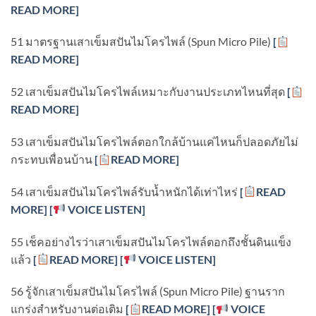
READ MORE]
51 มาตรฐานเสาเข็มสปันไมโครไพล์ (Spun Micro Pile)
[
READ MORE]
52 เสาเข็มสปันไมโครไพล์เหมาะกับงานประเภทไหนที่สุด
[
READ MORE]
53 เสาเข็มสปันไมโครไพล์ตอกใกล้บ้านแค่ไหนก็ปลอดภัยไม่
กระทบเพื่อนบ้าน
[
READ MORE]
54 เสาเข็มสปันไมโครไพล์รับน้ำหนักได้เท่าไหร่
[
READ
MORE]
[
VOICE LISTEN]
55 เช็คอย่างไรว่าเสาเข็มสปันไมโครไพล์ตอกถึงชั้นดินแข็ง
แล้ว
[
READ MORE]
[
VOICE LISTEN]
56 รู้จักเสาเข็มสปันไมโครไพล์ (Spun Micro Pile) ฐานราก
แกร่งสำหรับงานต่อเติม
[
READ MORE]
[
VOICE