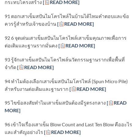
กระทบโครงสร้าง
[
READ MORE]
91 ตอกเสาเข็มสปันไมโครไพล์ในบ้านได้ไหมคำตอบและข้อ
ควรรู้สำหรับเจ้าของบ้าน
[
READ MORE]
92 6 จุดเด่นเสาเข็มสปันไมโครไพล์เสาเข็มคุณภาพเพื่อการ
ต่อเติมและฐานรากมั่นคง
[
READ MORE]
93 รู้จักเสาเข็มสปันไมโครไพล์นวัตกรรมฐานรากเพื่อพื้นที่
จำกัด
[
READ MORE]
94 ทำไมต้องเลือกเสาเข็มสปันไมโครไพล์ (Spun Micro Pile)
สำหรับงานต่อเติมและฐานราก
[
READ MORE]
95 ไขข้อสงสัยทำไมเสาเข็มสปันต้องมีรูตรงกลาง
[
READ
MORE]
96 เข้าใจเรื่องเสาเข็ม Blow Count and Last Ten Blow คืออะไร
และสำคัญอย่างไร
[
READ MORE]