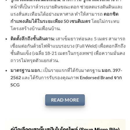
หน้าที่เป็นวาล์วระบายดินขณะตอก ช่วยลดแรงดันดินและ
แรงสั่นสะเทือนได้อย่างมหาศาล ทำให้สามารถ
ตอกชิด
กำแพงเดิมได้ในระยะเพียง 50
เซนติเมตร
โดยไม่กระทบ
โครงสร้างบ้านเพื่อนบ้าน.
ติดตั้งลึกถึงชั้นดินดาน:
เสาเข็มยาวท่อนละ 5 เมตร สามารถ
เชื่อมต่อกันด้วยไฟฟ้าแบบรอบวง (Full Weld) เพื่อตอกลึกถึง
ชั้นดินแข็ง (เฉลี่ย 18-21 เมตรในกรุงเทพฯ) เพื่อความมั่นคง
ถาวรไม่ทรุดตัวแยกส่วน.
มาตรฐาน มอก.:
เป็นรายแรกที่ได้รับมาตรฐาน
มอก. 397-
2562
และได้รับการรับรองคุณภาพ
Endorsed Brand
จาก
SCG
READ MORE