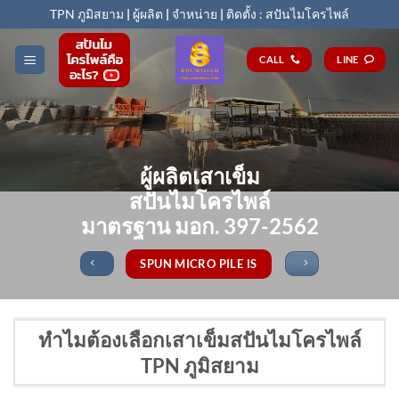
Skip
TPN ภูมิสยาม
|
ผู้ผลิต
|
จำหน่าย
|
ติดตั้ง : สปันไมโครไพล์
to
content
CALL
LINE
ผู้ผลิตเสาเข็ม
สปันไมโครไพล์
มาตรฐาน มอก. 397-2562
SPUN MICRO PILE IS
ทำไมต้องเลือกเสาเข็มสปันไมโครไพล์
TPN ภูมิสยาม