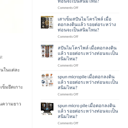
ท่อนจะเป็นสนิมไหม?
เมื่อ
ระหว่าง
on
Comments Off
ตอก
ท่อน
เสา
ลง
จะ
เข็ม
ดิน
เป็น
เสาเข็มสปันไมโครไพล์ เมื่อ
spun
แล้ว
สนิม
ตอกลงดินแล้ว รอยต่อระหว่าง
micro
รอย
ไหม?
ท่อนจะเป็นสนิมไหม?
pile
ต่อ
on
Comments Off
เมื่อ
ระหว่าง
เสา
ตอก
ท่อน
เข็ม
ลง
จะ
สปันไมโครไพล์ เมื่อตอกลงดิน
ส
ดิน
เป็น
แล้ว รอยต่อระหว่างท่อนจะเป็น
ปัน
บ:
แล้ว
สนิม
สนิมไหม?
ไมโคร
รอย
ไหม?
on
Comments Off
ไพล์
ต่อ
ดินในแต่ละ
ส
เมื่อ
ระหว่าง
ปัน
ตอก
ท่อน
spun micropile เมื่อตอกลงดิน
ไมโคร
ลง
จะ
แล้ว รอยต่อระหว่างท่อนจะเป็น
ไพล์
ดิน
เป็น
าเข็มยึดเกาะ
สนิมไหม?
เมื่อ
แล้ว
สนิม
on
Comments Off
ตอก
รอย
ไหม?
spun
ลง
ต่อ
สั้นความยาว
micropile
ดิน
ระหว่าง
spun micro pile เมื่อตอกลงดิน
เมื่อ
แล้ว
ท่อน
แล้ว รอยต่อระหว่างท่อนจะเป็น
ตอก
รอย
จะ
สนิมไหม?
ลง
ต่อ
เป็น
on
Comments Off
ดิน
ระหว่าง
สนิม
spun
แล้ว