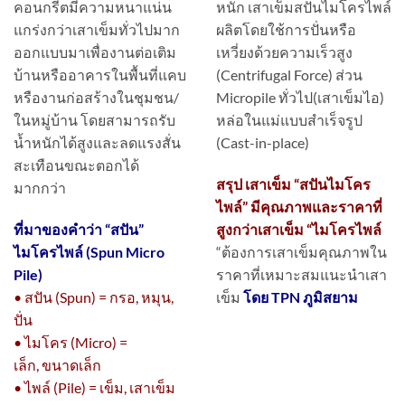
คอนกรีตมีความหนาแน่น
หนัก เสาเข็มสปันไมโครไพล์
แกร่งกว่าเสาเข็มทั่วไปมาก
ผลิตโดยใช้การปั่นหรือ
ออกแบบมาเพื่องานต่อเติม
เหวี่ยงด้วยความเร็วสูง
บ้านหรืออาคารในพื้นที่แคบ
(Centrifugal Force) ส่วน
หรืองานก่อสร้างในชุมชน/
Micropile ทั่วไป(เสาเข็มไอ)
ในหมู่บ้าน โดยสามารถรับ
หล่อในแม่แบบสำเร็จรูป
น้ำหนักได้สูงและลดแรงสั่น
(Cast-in-place)
สะเทือนขณะตอกได้
สรุป เสาเข็ม “สปันไมโคร
มากกว่า
ไพล์” มีคุณภาพและราคาที่
ที่มาของคำว่า “
สปัน”
สูงกว่าเสาเข็ม “ไมโครไพล์
ไมโครไพล์ (Spun Micro
“ต้องการเสาเข็มคุณภาพใน
Pile)
ราคาที่เหมาะสมแนะนำเสา
• สปัน (Spun) = กรอ, หมุน,
เข็ม
โดย TPN ภูมิสยาม
ปั่น
• ไมโคร (Micro) =
เล็ก, ขนาดเล็ก
• ไพล์ (Pile) = เข็ม, เสาเข็ม