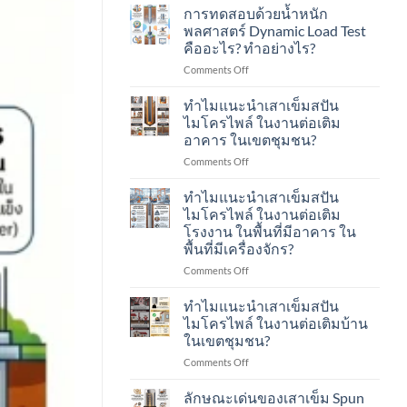
การทดสอบด้วยน้ำหนัก
พลศาสตร์ Dynamic Load Test
คืออะไร? ทำอย่างไร?
on
Comments Off
การ
ทดสอบ
ทำไมแนะนำเสาเข็มสปัน
ด้วย
ไมโครไพล์ ในงานต่อเติม
น้ำ
อาคาร ในเขตชุมชน?
หนัก
on
Comments Off
พลศาสตร์
ทำไม
Dynamic
แนะนำ
Load
ทำไมแนะนำเสาเข็มสปัน
เสา
Test
ไมโครไพล์ ในงานต่อเติม
เข็ม
คือ
โรงงาน ในพื้นที่มีอาคาร ใน
ส
อะไร?
พื้นที่มีเครื่องจักร?
ปัน
ทำ
ไมโคร
อย่างไร?
on
Comments Off
ไพล์
ทำไม
ใน
แนะนำ
ทำไมแนะนำเสาเข็มสปัน
งาน
เสา
ไมโครไพล์ ในงานต่อเติมบ้าน
ต่อ
เข็ม
ในเขตชุมชน?
เติม
ส
อาคาร
on
Comments Off
ปัน
ใน
ทำไม
ไมโคร
เขต
แนะนำ
ไพล์
ลักษณะเด่นของเสาเข็ม Spun