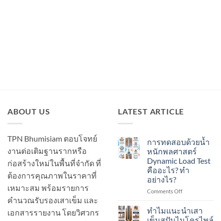
ABOUT US
LATEST ARTICLE
TPN Bhumisiam ตอบโจทย์
การทดสอบด้วยน้ำ
งานต่อเติมฐานรากหรือ
หนักพลศาสตร์
Dynamic Load Test
ก่อสร้างใหม่ในพื้นที่จำกัด ที่
คืออะไร? ทำ
ต้องการคุณภาพในราคาที่
อย่างไร?
เหมาะสม พร้อมรายการ
on
Comments Off
คำนวณรับรองเสาเข็ม และ
การ
ทดสอบ
ทำไมแนะนำเสา
เอกสารรายงาน โดยวิศวกร
ด้วย
เข็มสปันไมโครไพล์