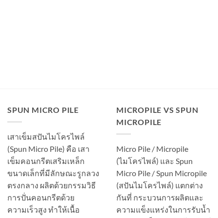
SPUN MICRO PILE
MICROPILE VS SPUN
MICROPILE
เสาเข็มสปันไมโครไพล์
(Spun Micro Pile) คือ เสา
Micro Pile / Micropile
เข็มคอนกรีตเสริมเหล็ก
(ไมโครไพล์) และ Spun
ขนาดเล็กที่มีลักษณะรูกลวง
Micro Pile / Spun Micropile
ตรงกลาง ผลิตด้วยกรรมวิธี
(สปันไมโครไพล์) แตกต่าง
การปั่นคอนกรีตด้วย
กันที่ กระบวนการผลิตและ
ความเร็วสูง ทำให้เนื้อ
ความแข็งแหร่งในการรับน้ำ