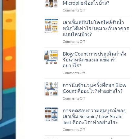
ชุมชน?
เสา
ใน
Micropile มีอะไรบ้าง?
เข็ม
งาน
on
Comments Off
ส
ต่อ
ลักษณะ
ปัน
เติม
เด่น
เสาเข็มสปันไมโครไพล์รับน้ำ
ไมโคร
โรงงาน
ของ
ไพล์
ใน
หนักได้เท่าไร? เหมาะกับอาคาร
เสา
ใน
พื้นที่
แบบไหนบ้าง?
เข็ม
งาน
มี
on
Comments Off
Spun
ต่อ
อาคาร
เสา
Micropile
เติม
ใน
เข็ม
มี
Blow Count การประเมินกำลัง
บ้าน
พื้นที่
ส
อะไร
ใน
รับน้ำหนักของเสาเข็ม ทำ
มี
ปัน
บ้าง?
เขต
เครื่องจักร?
อย่างไร?
ไมโคร
ชุมชน?
on
Comments Off
ไพล์
Blow
รับ
Count
น้ำ
การนับจำนวนครั้งที่ตอก Blow
การ
หนัก
Count คืออะไร? ทำอย่างไร?
ประเมิน
ได้
on
Comments Off
กำลัง
เท่าไร?
การ
รับ
เหมาะ
นับ
การทดสอบความสมบูรณ์ของ
น้ำ
กับ
จำนวน
หนัก
อาคาร
เสาเข็ม Seismic / Low-Strain
ครั้ง
ของ
แบบ
Test คืออะไร? ทำอย่างไร?
ที่
เสา
ไหน
on
Comments Off
ตอก
เข็ม
บ้าง?
การ
Blow
ทำ