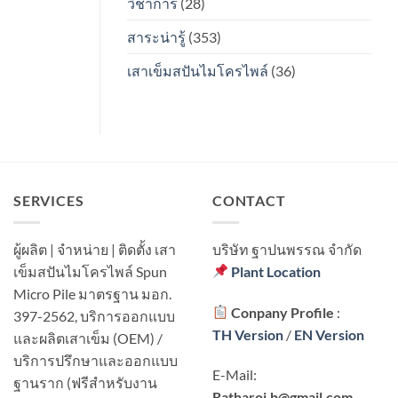
วิชาการ
(28)
สนิม
ไหม?
สาระน่ารู้
(353)
เสาเข็มสปันไมโครไพล์
(36)
SERVICES
CONTACT
ผู้ผลิต | จำหน่าย | ติดตั้ง เสา
บริษัท ฐาปนพรรณ จํากัด
เข็มสปันไมโครไพล์ Spun
Plant Location
Micro Pile มาตรฐาน มอก.
Conpany Profile
:
397-2562, บริการออกแบบ
TH Version
/
EN Version
และผลิตเสาเข็ม (OEM) /
บริการปรึกษาและออกแบบ
E-Mail:
ฐานราก (ฟรีสำหรับงาน
Ratharoj.b@gmail.com