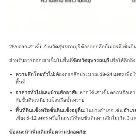
285 ตอกเสาเข็ม จังหวัดสุพรรณบุรี ต้องตอกลึกกี่เมตรถึงชั้นดิ
สำหรับการตอกเสาเข็มในพื้นที่
จังหวัดสุพรรณบุรี
เพื่อให้ลึกถ
ความลึกโดยทั่วไป:
ต้องตอกลึกประมาณ
18-24
เมตร
เพื่อ
พื้นที่
อาคารทั่วไปและบ้านพักอาศัย:
หากใช้เสาเข็มตอกหรือเส
กับชั้นดินเหนียวแข็งหรือชั้นทราย
พื้นที่ดินแข็งหรือชั้นดินแข็งอยู่ตื้น:
ในบางอำเภอ เช่น
อำเภอ
เพียง
6-12
เมตร
หรือในกรณีที่พบชั้นดินดานลึกไม่เกิน 3
ข้อแนะนำเพิ่มเติมเพื่อความปลอดภัย: