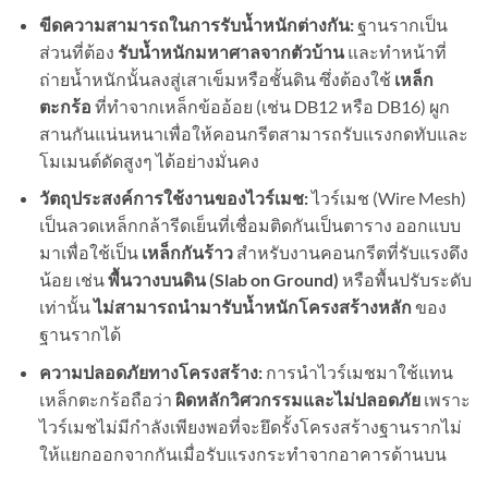
ขีดความสามารถในการรับน้ำหนักต่างกัน:
ฐานรากเป็น
ส่วนที่ต้อง
รับน้ำหนักมหาศาลจากตัวบ้าน
และทำหน้าที่
ถ่ายน้ำหนักนั้นลงสู่เสาเข็มหรือชั้นดิน ซึ่งต้องใช้
เหล็ก
ตะกร้อ
ที่ทำจากเหล็กข้ออ้อย (เช่น DB12 หรือ DB16) ผูก
สานกันแน่นหนาเพื่อให้คอนกรีตสามารถรับแรงกดทับและ
โมเมนต์ดัดสูงๆ ได้อย่างมั่นคง
วัตถุประสงค์การใช้งานของไวร์เมช:
ไวร์เมช (Wire Mesh)
เป็นลวดเหล็กกล้ารีดเย็นที่เชื่อมติดกันเป็นตาราง ออกแบบ
มาเพื่อใช้เป็น
เหล็กกันร้าว
สำหรับงานคอนกรีตที่รับแรงดึง
น้อย เช่น
พื้นวางบนดิน (Slab on Ground)
หรือพื้นปรับระดับ
เท่านั้น
ไม่สามารถนำมารับน้ำหนักโครงสร้างหลัก
ของ
ฐานรากได้
ความปลอดภัยทางโครงสร้าง:
การนำไวร์เมชมาใช้แทน
เหล็กตะกร้อถือว่า
ผิดหลักวิศวกรรมและไม่ปลอดภัย
เพราะ
ไวร์เมชไม่มีกำลังเพียงพอที่จะยึดรั้งโครงสร้างฐานรากไม่
ให้แยกออกจากกันเมื่อรับแรงกระทำจากอาคารด้านบน