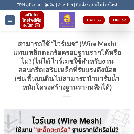
Skip
TPN ภูมิสยาม
|
ผู้ผลิต
|
จำหน่าย
|
ติดตั้ง : สปันไมโครไพล์
to
content
CALL
LINE
สามารถใช้ “ไวร์เมช” (Wire Mesh)
แทนเหล็กตะกร้อครอบฐานรากได้หรือ
ไม่? (ไม่ได้ ไวร์เมชใช้สำหรับงาน
คอนกรีตเสริมเหล็กที่รับแรงดึงน้อย
เช่น พื้นบนดิน ไม่สามารถนำมารับน้ำ
หนักโครงสร้างฐานรากหลักได้)