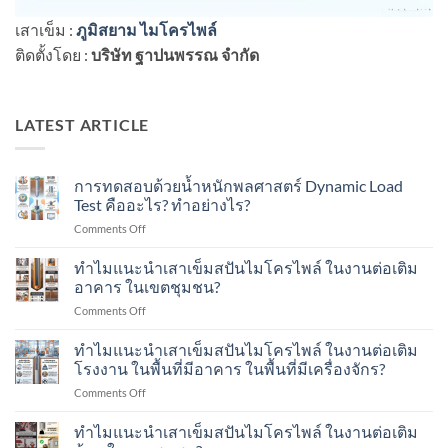
เสาเข็ม :
ภูมิสยาม ไมโครไพล์
ติดตั้งโดย :
บริษัท ฐาปนพรรณ จำกัด
LATEST ARTICLE
การทดสอบด้วยน้ำหนักพลศาสตร์ Dynamic Load
Test คืออะไร? ทำอย่างไร?
on
Comments Off
การ
ทดสอบ
ทำไมแนะนำเสาเข็มสปันไมโครไพล์ ในงานต่อเติม
ด้วย
อาคาร ในเขตชุมชน?
น้ำ
on
Comments Off
หนัก
ทำไม
พลศาสตร์
แนะนำ
ทำไมแนะนำเสาเข็มสปันไมโครไพล์ ในงานต่อเติม
Dynamic
เสา
Load
โรงงาน ในพื้นที่มีอาคาร ในพื้นที่มีเครื่องจักร?
เข็ม
Test
on
Comments Off
ส
คือ
ทำไม
ปัน
อะไร?
แนะนำ
ทำไมแนะนำเสาเข็มสปันไมโครไพล์ ในงานต่อเติม
ไมโคร
ทำ
เสา
ไพล์