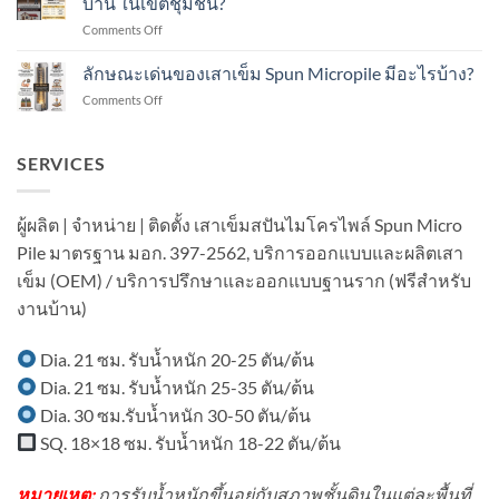
บ้าน ในเขตชุมชน?
อย่างไร?
เข็ม
ใน
on
Comments Off
ส
งาน
ทำไม
ปัน
ต่อ
แนะนำ
ลักษณะเด่นของเสาเข็ม Spun Micropile มีอะไรบ้าง?
ไมโคร
เติม
เสา
ไพล์
อาคาร
on
Comments Off
เข็ม
ใน
ใน
ลักษณะ
ส
งาน
เขต
เด่น
ปัน
ต่อ
ชุมชน?
ของ
SERVICES
ไมโคร
เติม
เสา
ไพล์
โรงงาน
เข็ม
ใน
ใน
Spun
งาน
ผู้ผลิต | จำหน่าย | ติดตั้ง เสาเข็มสปันไมโครไพล์ Spun Micro
พื้นที่
Micropile
ต่อ
มี
Pile มาตรฐาน มอก. 397-2562, บริการออกแบบและผลิตเสา
มี
เติม
อาคาร
อะไร
บ้าน
เข็ม (OEM) / บริการปรึกษาและออกแบบฐานราก (ฟรีสำหรับ
ใน
บ้าง?
ใน
พื้นที่
งานบ้าน)
เขต
มี
ชุมชน?
เครื่องจักร?
Dia. 21 ซม. รับน้ำหนัก 20-25 ตัน/ต้น
Dia. 21 ซม. รับน้ำหนัก 25-35 ตัน/ต้น
Dia. 30 ซม.รับน้ำหนัก 30-50 ตัน/ต้น
SQ. 18×18 ซม. รับน้ำหนัก 18-22 ตัน/ต้น
หมายเหตุ:
การรับน้ำหนักขึ้นอยู่กับสภาพชั้นดินในแต่ละพื้นที่