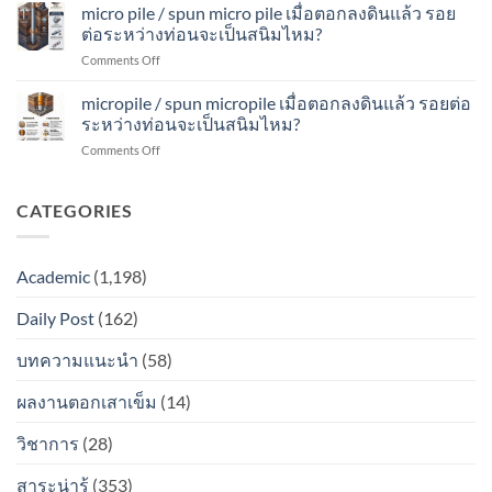
micro
micro pile / spun micro pile เมื่อตอกลงดินแล้ว รอย
แล้ว
ระหว่าง
เป็น
pile
รอย
ต่อระหว่างท่อนจะเป็นสนิมไหม?
ท่อน
สนิม
เมื่อ
ต่อ
จะ
ไหม?
on
Comments Off
ตอก
ระหว่าง
เป็น
micro
ลง
ท่อน
สนิม
pile
micropile / spun micropile เมื่อตอกลงดินแล้ว รอยต่อ
ดิน
จะ
ไหม?
/
แล้ว
ระหว่างท่อนจะเป็นสนิมไหม?
เป็น
spun
รอย
สนิม
on
Comments Off
micro
ต่อ
ไหม?
micropile
pile
ระหว่าง
/
เมื่อ
ท่อน
spun
CATEGORIES
ตอก
จะ
micropile
ลง
เป็น
เมื่อ
ดิน
สนิม
ตอก
แล้ว
ไหม?
Academic
(1,198)
ลง
รอย
ดิน
ต่อ
Daily Post
(162)
แล้ว
ระหว่าง
รอย
ท่อน
ต่อ
บทความแนะนำ
(58)
จะ
ระหว่าง
เป็น
ท่อน
สนิม
ผลงานตอกเสาเข็ม
(14)
จะ
ไหม?
เป็น
วิชาการ
(28)
สนิม
ไหม?
สาระน่ารู้
(353)