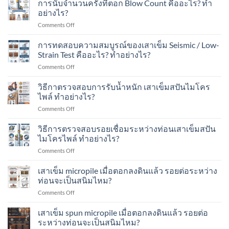
การนับจำนวนครั้งที่ตอก Blow Count คืออะไร? ทำ
รับ
ชุมชน?
เครื่องจักร?
การ
น้ำ
อย่างไร?
ประเมิน
หนัก
on
Comments Off
กำลัง
ได้
การ
รับ
เท่าไร?
นับ
การทดสอบความสมบูรณ์ของเสาเข็ม Seismic / Low-
น้ำ
เหมาะ
จำนวน
หนัก
Strain Test คืออะไร? ทำอย่างไร?
กับ
ครั้ง
ของ
อาคาร
on
Comments Off
ที่
เสา
แบบ
การ
ตอก
เข็ม
ไหน
ทดสอบ
วิธีกาตรวจสอบการรับน้ำหนัก เสาเข็มสปันไมโคร
Blow
ทำ
บ้าง?
ความ
Count
ไพล์ ทำอย่างไร?
อย่างไร?
สมบูรณ์
คือ
on
Comments Off
ของ
อะไร?
วิธี
เสา
ทำ
กา
วิธีการตรวจสอบรอยเชื่อมระหว่างท่อนเสาเข็มสปัน
เข็ม
อย่างไร?
ตรวจ
Seismic
ไมโครไพล์ ทำอย่างไร?
สอบ
/
on
Comments Off
การ
Low-
วิธี
รับ
Strain
การ
เสาเข็ม micropile เมื่อตอกลงดินแล้ว รอยต่อระหว่าง
น้ำ
Test
ตรวจ
หนัก
ท่อนจะเป็นสนิมไหม?
คือ
สอบ
เสา
อะไร?
on
Comments Off
รอย
เข็ม
ทำ
เสา
เชื่อม
ส
อย่างไร?
เข็ม
เสาเข็ม spun micropile เมื่อตอกลงดินแล้ว รอยต่อ
ระหว่าง
ปัน
micropile
ท่อน
ระหว่างท่อนจะเป็นสนิมไหม?
ไมโคร
เมื่อ
เสา