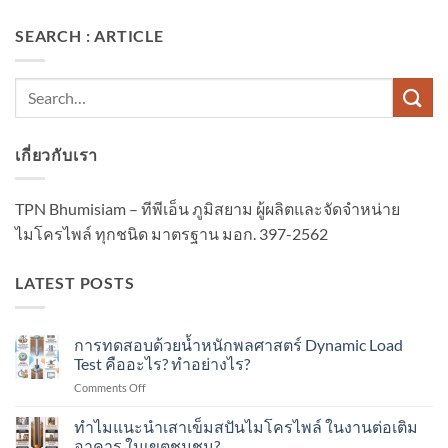
SEARCH : ARTICLE
เกี่ยวกับเรา
TPN Bhumisiam – ทีพีเอ็น ภูมิสยาม ผู้ผลิตและจัดจำหน่าย
ไมโครไพล์ ทุกชนิด มาตรฐาน มอก. 397-2562
LATEST POSTS
การทดสอบด้วยน้ำหนักพลศาสตร์ Dynamic Load
Test คืออะไร? ทำอย่างไร?
on
Comments Off
การ
ทดสอบ
ทำไมแนะนำเสาเข็มสปันไมโครไพล์ ในงานต่อเติม
ด้วย
อาคาร ในเขตชุมชน?