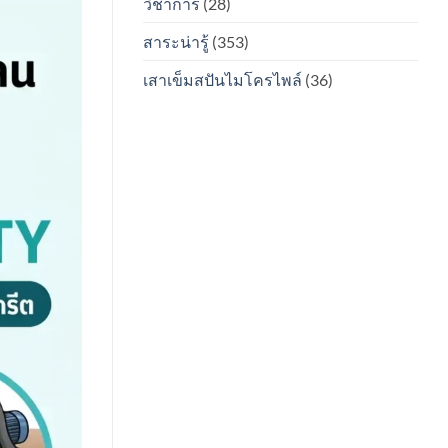
วิชาการ
(28)
จะ
เป็น
สาระน่ารู้
(353)
สนิม
ไหม?
เสาเข็มสปันไมโครไพล์
(36)