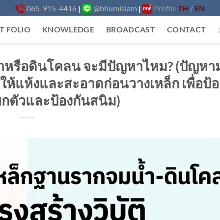
065-915-4416
|
@bhumisiam
|
Profile
TH
/
EN
T FOLIO
KNOWLEDGE
BROADCAST
CONTACT
้ำหรือดินโคลน จะมีปัญหาไหม? (ปัญหา
้แห้งและสะอาดก่อนวางเหล็ก เพื่อป้อ
กตัวและป้องกันสนิม)