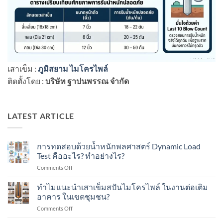
เสาเข็ม :
ภูมิสยาม ไมโครไพล์
ติดตั้งโดย :
บริษัท ฐาปนพรรณ จำกัด
LATEST ARTICLE
การทดสอบด้วยน้ำหนักพลศาสตร์ Dynamic Load
Test คืออะไร? ทำอย่างไร?
on
Comments Off
การ
ทดสอบ
ทำไมแนะนำเสาเข็มสปันไมโครไพล์ ในงานต่อเติม
ด้วย
อาคาร ในเขตชุมชน?
น้ำ
on
Comments Off
หนัก
ทำไม
พลศาสตร์