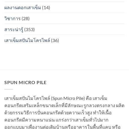
เป็น
ท่อน
สนิม
ผลงานตอกเสาเข็ม
(14)
จะ
ไหม?
เป็น
วิชาการ
(28)
สนิม
ไหม?
สาระน่ารู้
(353)
เสาเข็มสปันไมโครไพล์
(36)
SPUN MICRO PILE
เสาเข็มสปันไมโครไพล์ (Spun Micro Pile) คือ เสาเข็ม
คอนกรีตเสริมเหล็กขนาดเล็กที่มีลักษณะรูกลวงตรงกลาง ผลิต
ด้วยกรรมวิธีการปั่นคอนกรีตด้วยความเร็วสูง ทำให้เนื้อ
คอนกรีตมีความหนาแน่น แกร่งกว่าเสาเข็มทั่วไปมาก
ออกแบบมาเพื่องานต่อเติมบ้านหรืออาคารในพื้นที่แคบ หรือ