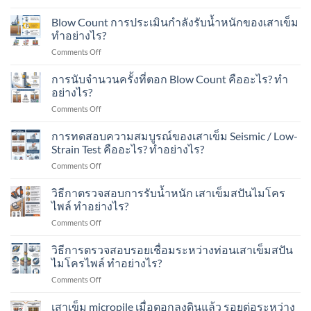
ใน
เสา
Spun
งาน
พื้นที่
เข็ม
Micropile
Blow Count การประเมินกำลังรับน้ำหนักของเสาเข็ม
ต่อ
มี
ส
มี
ทำอย่างไร?
เติม
อาคาร
ปัน
อะไร
บ้าน
ใน
on
Comments Off
ไมโคร
บ้าง?
ใน
พื้นที่
Blow
ไพล์
เขต
มี
Count
การนับจำนวนครั้งที่ตอก Blow Count คืออะไร? ทำ
รับ
ชุมชน?
เครื่องจักร?
การ
น้ำ
อย่างไร?
ประเมิน
หนัก
on
Comments Off
กำลัง
ได้
การ
รับ
เท่าไร?
นับ
การทดสอบความสมบูรณ์ของเสาเข็ม Seismic / Low-
น้ำ
เหมาะ
จำนวน
หนัก
Strain Test คืออะไร? ทำอย่างไร?
กับ
ครั้ง
ของ
อาคาร
on
Comments Off
ที่
เสา
แบบ
การ
ตอก
เข็ม
ไหน
ทดสอบ
วิธีกาตรวจสอบการรับน้ำหนัก เสาเข็มสปันไมโคร
Blow
ทำ
บ้าง?
ความ
Count
ไพล์ ทำอย่างไร?
อย่างไร?
สมบูรณ์
คือ
on
Comments Off
ของ
อะไร?
วิธี
เสา
ทำ
กา
วิธีการตรวจสอบรอยเชื่อมระหว่างท่อนเสาเข็มสปัน
เข็ม
อย่างไร?
ตรวจ
Seismic
ไมโครไพล์ ทำอย่างไร?
สอบ
/
on
Comments Off
การ
Low-
วิธี
รับ
Strain
การ
เสาเข็ม micropile เมื่อตอกลงดินแล้ว รอยต่อระหว่าง
น้ำ
Test