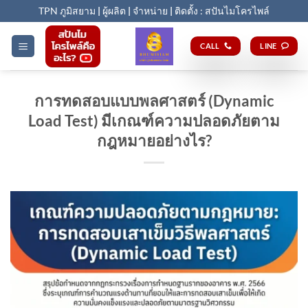
Skip
TPN ภูมิสยาม
|
ผู้ผลิต
|
จำหน่าย
|
ติดตั้ง : สปันไมโครไพล์
to
content
CALL
LINE
การทดสอบแบบพลศาสตร์ (Dynamic
Load Test) มีเกณฑ์ความปลอดภัยตาม
กฎหมายอย่างไร?