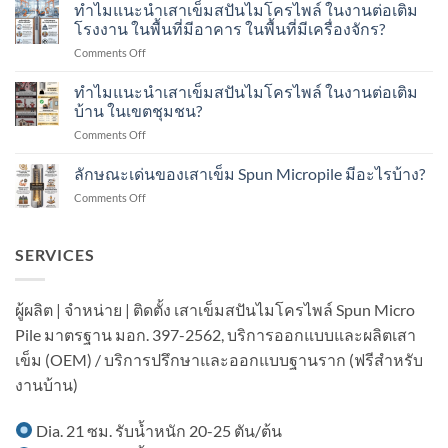
แนะนำ
ทำไมแนะนำเสาเข็มสปันไมโครไพล์ ในงานต่อเติม
Dynamic
เสา
Load
โรงงาน ในพื้นที่มีอาคาร ในพื้นที่มีเครื่องจักร?
เข็ม
Test
on
Comments Off
ส
คือ
ทำไม
ปัน
อะไร?
แนะนำ
ทำไมแนะนำเสาเข็มสปันไมโครไพล์ ในงานต่อเติม
ไมโคร
ทำ
เสา
ไพล์
บ้าน ในเขตชุมชน?
อย่างไร?
เข็ม
ใน
on
Comments Off
ส
งาน
ทำไม
ปัน
ต่อ
แนะนำ
ลักษณะเด่นของเสาเข็ม Spun Micropile มีอะไรบ้าง?
ไมโคร
เติม
เสา
ไพล์
อาคาร
on
Comments Off
เข็ม
ใน
ใน
ลักษณะ
ส
งาน
เขต
เด่น
ปัน
ต่อ
ชุมชน?
ของ
SERVICES
ไมโคร
เติม
เสา
ไพล์
โรงงาน
เข็ม
ใน
ใน
Spun
งาน
ผู้ผลิต | จำหน่าย | ติดตั้ง เสาเข็มสปันไมโครไพล์ Spun Micro
พื้นที่
Micropile
ต่อ
มี
Pile มาตรฐาน มอก. 397-2562, บริการออกแบบและผลิตเสา
มี
เติม
อาคาร
อะไร
บ้าน
เข็ม (OEM) / บริการปรึกษาและออกแบบฐานราก (ฟรีสำหรับ
ใน
บ้าง?
ใน
พื้นที่
งานบ้าน)
เขต
มี
ชุมชน?
เครื่องจักร?
Dia. 21 ซม. รับน้ำหนัก 20-25 ตัน/ต้น