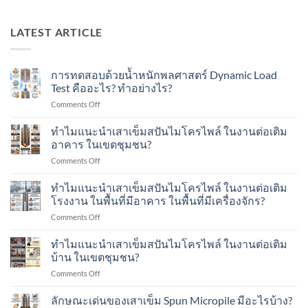
LATEST ARTICLE
การทดสอบด้วยน้ำหนักพลศาสตร์ Dynamic Load
Test คืออะไร? ทำอย่างไร?
on
Comments Off
การ
ทดสอบ
ทำไมแนะนำเสาเข็มสปันไมโครไพล์ ในงานต่อเติม
ด้วย
อาคาร ในเขตชุมชน?
น้ำ
on
Comments Off
หนัก
ทำไม
พลศาสตร์
แนะนำ
ทำไมแนะนำเสาเข็มสปันไมโครไพล์ ในงานต่อเติม
Dynamic
เสา
Load
โรงงาน ในพื้นที่มีอาคาร ในพื้นที่มีเครื่องจักร?
เข็ม
Test
on
Comments Off
ส
คือ
ทำไม
ปัน
อะไร?
แนะนำ
ทำไมแนะนำเสาเข็มสปันไมโครไพล์ ในงานต่อเติม
ไมโคร
ทำ
เสา
ไพล์
บ้าน ในเขตชุมชน?
อย่างไร?
เข็ม
ใน
on
Comments Off
ส
งาน
ทำไม
ปัน
ต่อ
แนะนำ
ลักษณะเด่นของเสาเข็ม Spun Micropile มีอะไรบ้าง?
ไมโคร
เติม
เสา