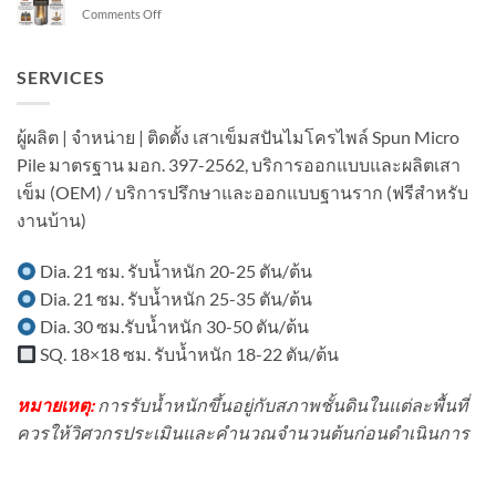
ไพล์
อาคาร
on
Comments Off
เข็ม
ใน
ใน
ลักษณะ
ส
งาน
เขต
เด่น
ปัน
ต่อ
ชุมชน?
ของ
SERVICES
ไมโคร
เติม
เสา
ไพล์
โรงงาน
เข็ม
ใน
ใน
Spun
งาน
ผู้ผลิต | จำหน่าย | ติดตั้ง เสาเข็มสปันไมโครไพล์ Spun Micro
พื้นที่
Micropile
ต่อ
มี
Pile มาตรฐาน มอก. 397-2562, บริการออกแบบและผลิตเสา
มี
เติม
อาคาร
อะไร
บ้าน
เข็ม (OEM) / บริการปรึกษาและออกแบบฐานราก (ฟรีสำหรับ
ใน
บ้าง?
ใน
พื้นที่
งานบ้าน)
เขต
มี
ชุมชน?
เครื่องจักร?
Dia. 21 ซม. รับน้ำหนัก 20-25 ตัน/ต้น
Dia. 21 ซม. รับน้ำหนัก 25-35 ตัน/ต้น
Dia. 30 ซม.รับน้ำหนัก 30-50 ตัน/ต้น
SQ. 18×18 ซม. รับน้ำหนัก 18-22 ตัน/ต้น
หมายเหตุ:
การรับน้ำหนักขึ้นอยู่กับสภาพชั้นดินในแต่ละพื้นที่
ควรให้วิศวกรประเมินและคำนวณจำนวนต้นก่อนดำเนินการ