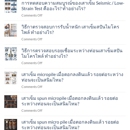
นับ
การทดสอบความสมบูรณ์ของเสาเข็ม Seismic / Low-
น้ำ
เหมาะ
จำนวน
หนัก
Strain Test คืออะไร? ทำอย่างไร?
กับ
ครั้ง
ของ
อาคาร
on
Comments Off
ที่
เสา
แบบ
การ
ตอก
เข็ม
ไหน
ทดสอบ
วิธีกาตรวจสอบการรับน้ำหนัก เสาเข็มสปันไมโคร
Blow
ทำ
บ้าง?
ความ
Count
ไพล์ ทำอย่างไร?
อย่างไร?
สมบูรณ์
คือ
on
Comments Off
ของ
อะไร?
วิธี
เสา
ทำ
กา
วิธีการตรวจสอบรอยเชื่อมระหว่างท่อนเสาเข็มสปัน
เข็ม
อย่างไร?
ตรวจ
Seismic
ไมโครไพล์ ทำอย่างไร?
สอบ
/
on
Comments Off
การ
Low-
วิธี
รับ
Strain
การ
เสาเข็ม micropile เมื่อตอกลงดินแล้ว รอยต่อระหว่าง
น้ำ
Test
ตรวจ
หนัก
ท่อนจะเป็นสนิมไหม?
คือ
สอบ
เสา
อะไร?
on
Comments Off
รอย
เข็ม
ทำ
เสา
เชื่อม
ส
อย่างไร?
เข็ม
เสาเข็ม spun micropile เมื่อตอกลงดินแล้ว รอยต่อ
ระหว่าง
ปัน
micropile
ท่อน
ระหว่างท่อนจะเป็นสนิมไหม?
ไมโคร
เมื่อ
เสา
ไพล์
on
Comments Off
ตอก
เข็ม
ทำ
เสา
ลง
ส
อย่างไร?
เข็ม
เสาเข็ม spun micro pile เมื่อตอกลงดินแล้ว รอยต่อ
ดิน
ปัน
spun
แล้ว
ระหว่างท่อนจะเป็นสนิมไหม?
ไมโคร
micropile