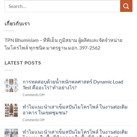
เกี่ยวกับเรา
TPN Bhumisiam – ทีพีเอ็น ภูมิสยาม ผู้ผลิตและจัดจำหน่าย
ไมโครไพล์ ทุกชนิด มาตรฐาน มอก. 397-2562
LATEST POSTS
การทดสอบด้วยน้ำหนักพลศาสตร์ Dynamic Load
Test คืออะไร? ทำอย่างไร?
on
Comments Off
การ
ทดสอบ
ทำไมแนะนำเสาเข็มสปันไมโครไพล์ ในงานต่อเติม
ด้วย
อาคาร ในเขตชุมชน?
น้ำ
on
Comments Off
หนัก
ทำไม
พลศาสตร์
แนะนำ
ทำไมแนะนำเสาเข็มสปันไมโครไพล์ ในงานต่อเติม
Dynamic
เสา
Load