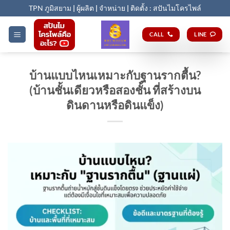
Skip
TPN ภูมิสยาม
|
ผู้ผลิต
|
จำหน่าย
|
ติดตั้ง : สปันไมโครไพล์
to
content
CALL
LINE
บ้านแบบไหนเหมาะกับฐานรากตื้น?
(บ้านชั้นเดียวหรือสองชั้น ที่สร้างบน
ดินดานหรือดินแข็ง)