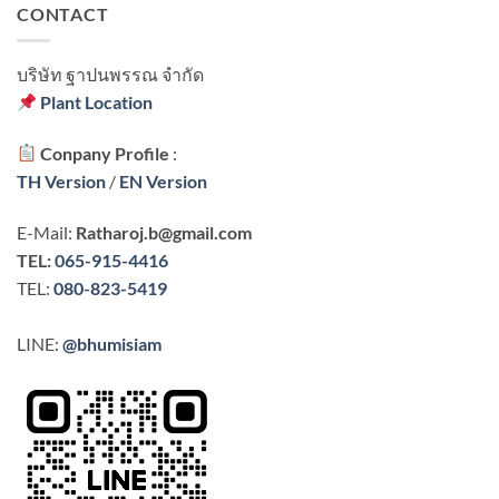
CONTACT
บริษัท ฐาปนพรรณ จํากัด
Plant Location
Conpany Profile
:
TH Version
/
EN Version
E-Mail:
Ratharoj.b@gmail.com
TEL:
065-915-4416
TEL:
080-823-5419
LINE:
@bhumisiam