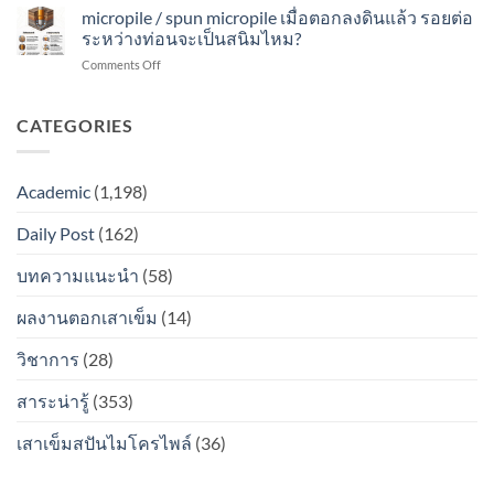
สนิม
pile
micropile / spun micropile เมื่อตอกลงดินแล้ว รอยต่อ
ดิน
จะ
ไหม?
/
แล้ว
ระหว่างท่อนจะเป็นสนิมไหม?
เป็น
spun
รอย
สนิม
on
Comments Off
micro
ต่อ
ไหม?
micropile
pile
ระหว่าง
/
เมื่อ
ท่อน
spun
CATEGORIES
ตอก
จะ
micropile
ลง
เป็น
เมื่อ
ดิน
สนิม
ตอก
แล้ว
ไหม?
Academic
(1,198)
ลง
รอย
ดิน
ต่อ
Daily Post
(162)
แล้ว
ระหว่าง
รอย
ท่อน
ต่อ
บทความแนะนำ
(58)
จะ
ระหว่าง
เป็น
ท่อน
สนิม
ผลงานตอกเสาเข็ม
(14)
จะ
ไหม?
เป็น
วิชาการ
(28)
สนิม
ไหม?
สาระน่ารู้
(353)
เสาเข็มสปันไมโครไพล์
(36)