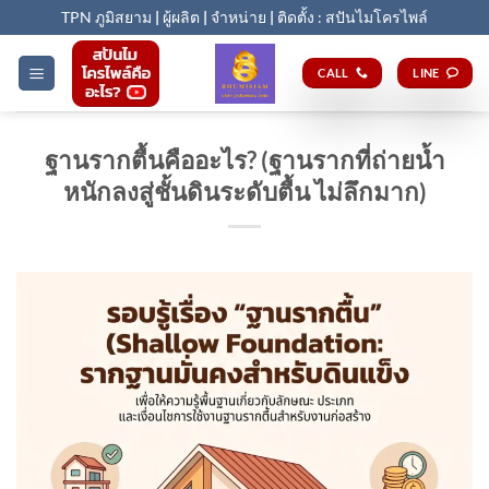
Skip
TPN ภูมิสยาม
|
ผู้ผลิต
|
จำหน่าย
|
ติดตั้ง : สปันไมโครไพล์
to
content
CALL
LINE
ฐานรากตื้นคืออะไร? (ฐานรากที่ถ่ายน้ำ
หนักลงสู่ชั้นดินระดับตื้น ไม่ลึกมาก)