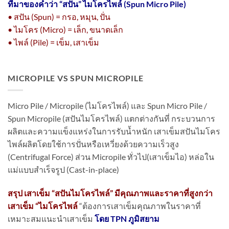
ที่มาของคำว่า “
สปัน” ไมโครไพล์ (Spun Micro Pile)
• สปัน (Spun) = กรอ, หมุน, ปั่น
• ไมโคร (Micro) = เล็ก, ขนาดเล็ก
• ไพล์ (Pile) = เข็ม, เสาเข็ม
MICROPILE VS SPUN MICROPILE
Micro Pile / Micropile (ไมโครไพล์) และ Spun Micro Pile /
Spun Micropile (สปันไมโครไพล์) แตกต่างกันที่ กระบวนการ
ผลิตและความแข็งแหร่งในการรับน้ำหนัก เสาเข็มสปันไมโคร
ไพล์ผลิตโดยใช้การปั่นหรือเหวี่ยงด้วยความเร็วสูง
(Centrifugal Force) ส่วน Micropile ทั่วไป(เสาเข็มไอ) หล่อใน
แม่แบบสำเร็จรูป (Cast-in-place)
สรุป เสาเข็ม “สปันไมโครไพล์” มีคุณภาพและราคาที่สูงกว่า
เสาเข็ม “ไมโครไพล์
“ต้องการเสาเข็มคุณภาพในราคาที่
เหมาะสมแนะนำเสาเข็ม
โดย TPN ภูมิสยาม