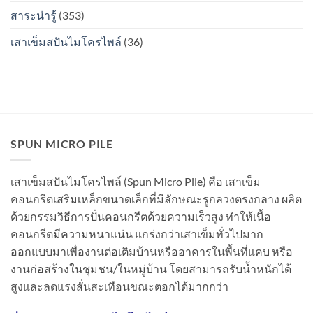
เป็น
สาระน่ารู้
(353)
สนิม
ไหม?
เสาเข็มสปันไมโครไพล์
(36)
SPUN MICRO PILE
เสาเข็มสปันไมโครไพล์ (Spun Micro Pile) คือ เสาเข็ม
คอนกรีตเสริมเหล็กขนาดเล็กที่มีลักษณะรูกลวงตรงกลาง ผลิต
ด้วยกรรมวิธีการปั่นคอนกรีตด้วยความเร็วสูง ทำให้เนื้อ
คอนกรีตมีความหนาแน่น แกร่งกว่าเสาเข็มทั่วไปมาก
ออกแบบมาเพื่องานต่อเติมบ้านหรืออาคารในพื้นที่แคบ หรือ
งานก่อสร้างในชุมชน/ในหมู่บ้าน โดยสามารถรับน้ำหนักได้
สูงและลดแรงสั่นสะเทือนขณะตอกได้มากกว่า