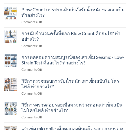
ใน
เสา
Spun
งาน
พื้นที่
เข็ม
Micropile
Blow Count การประเมินกำลังรับน้ำหนักของเสาเข็ม
ต่อ
มี
ส
มี
ทำอย่างไร?
เติม
อาคาร
ปัน
อะไร
บ้าน
ใน
on
Comments Off
ไมโคร
บ้าง?
ใน
พื้นที่
Blow
ไพล์
เขต
มี
Count
การนับจำนวนครั้งที่ตอก Blow Count คืออะไร? ทำ
รับ
ชุมชน?
เครื่องจักร?
การ
น้ำ
อย่างไร?
ประเมิน
หนัก
on
Comments Off
กำลัง
ได้
การ
รับ
เท่าไร?
นับ
การทดสอบความสมบูรณ์ของเสาเข็ม Seismic / Low-
น้ำ
เหมาะ
จำนวน
หนัก
Strain Test คืออะไร? ทำอย่างไร?
กับ
ครั้ง
ของ
อาคาร
on
Comments Off
ที่
เสา
แบบ
การ
ตอก
เข็ม
ไหน
ทดสอบ
วิธีกาตรวจสอบการรับน้ำหนัก เสาเข็มสปันไมโคร
Blow
ทำ
บ้าง?
ความ
Count
ไพล์ ทำอย่างไร?
อย่างไร?
สมบูรณ์
คือ
on
Comments Off
ของ
อะไร?
วิธี
เสา
ทำ
กา
วิธีการตรวจสอบรอยเชื่อมระหว่างท่อนเสาเข็มสปัน
เข็ม
อย่างไร?
ตรวจ
Seismic
ไมโครไพล์ ทำอย่างไร?
สอบ
/
on
Comments Off
การ
Low-
วิธี
รับ
Strain
การ
เสาเข็ม micropile เมื่อตอกลงดินแล้ว รอยต่อระหว่าง
น้ำ
Test