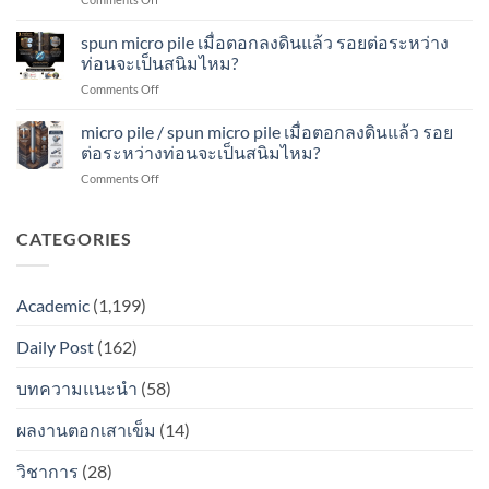
เมื่อ
ดิน
จะ
spun
ตอก
แล้ว
เป็น
micropile
spun micro pile เมื่อตอกลงดินแล้ว รอยต่อระหว่าง
ลง
รอย
สนิม
เมื่อ
ดิน
ท่อนจะเป็นสนิมไหม?
ต่อ
ไหม?
ตอก
แล้ว
ระหว่าง
on
Comments Off
ลง
รอย
ท่อน
spun
ดิน
ต่อ
จะ
micro
micro pile / spun micro pile เมื่อตอกลงดินแล้ว รอย
แล้ว
ระหว่าง
เป็น
pile
รอย
ต่อระหว่างท่อนจะเป็นสนิมไหม?
ท่อน
สนิม
เมื่อ
ต่อ
จะ
ไหม?
on
Comments Off
ตอก
ระหว่าง
เป็น
micro
ลง
ท่อน
สนิม
pile
ดิน
จะ
ไหม?
/
CATEGORIES
แล้ว
เป็น
spun
รอย
สนิม
micro
ต่อ
ไหม?
pile
ระหว่าง
Academic
(1,199)
เมื่อ
ท่อน
ตอก
จะ
Daily Post
(162)
ลง
เป็น
ดิน
สนิม
แล้ว
บทความแนะนำ
(58)
ไหม?
รอย
ต่อ
ผลงานตอกเสาเข็ม
(14)
ระหว่าง
ท่อน
วิชาการ
(28)
จะ