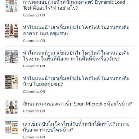
การทดสอบด้วยน้ำหนักพลศาสตร์ Dynamic Load
ส
Test คืออะไร? ทำอย่างไร?
ปัน
on
Comments Off
ไมโคร
การ
ไพล์
ทดสอบ
ทำไมแนะนำเสาเข็มสปันไมโครไพล์ ในงานต่อเติม
(Spun
ด้วย
Micro
อาคาร ในเขตชุมชน?
น้ำ
Pile)
on
Comments Off
หนัก
มีอายุ
ทำไม
พลศาสตร์
การ
แนะนำ
ทำไมแนะนำเสาเข็มสปันไมโครไพล์ ในงานต่อเติม
Dynamic
ใช้
เสา
Load
โรงงาน ในพื้นที่มีอาคาร ในพื้นที่มีเครื่องจักร?
งาน
เข็ม
Test
กี่
on
Comments Off
ส
คือ
ปี?
ทำไม
ปัน
อะไร?
แนะนำ
ทำไมแนะนำเสาเข็มสปันไมโครไพล์ ในงานต่อเติม
ไมโคร
ทำ
เสา
ไพล์
บ้าน ในเขตชุมชน?
อย่างไร?
เข็ม
ใน
on
Comments Off
ส
งาน
ทำไม
ปัน
ต่อ
แนะนำ
ลักษณะเด่นของเสาเข็ม Spun Micropile มีอะไรบ้าง?
ไมโคร
เติม
เสา
ไพล์
อาคาร
on
Comments Off
เข็ม
ใน
ใน
ลักษณะ
ส
งาน
เขต
เด่น
เสาเข็มสปันไมโครไพล์รับน้ำหนักได้เท่าไร? เหมาะ
ปัน
ต่อ
ชุมชน?
ของ
ไมโคร
กับอาคารแบบไหนบ้าง?
เติม
เสา
ไพล์
โรงงาน
on
Comments Off
เข็ม
ใน