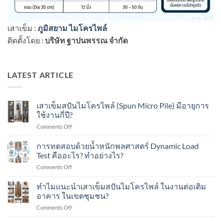
เสาเข็ม :
ภูมิสยาม ไมโครไพล์
ติดตั้งโดย :
บริษัท ฐาปนพรรณ จำกัด
LATEST ARTICLE
เสาเข็มสปันไมโครไพล์ (Spun Micro Pile) มีอายุการ
ใช้งานกี่ปี?
on
Comments Off
เสา
เข็ม
การทดสอบด้วยน้ำหนักพลศาสตร์ Dynamic Load
ส
Test คืออะไร? ทำอย่างไร?
ปัน
on
Comments Off
ไมโคร
การ
ไพล์
ทดสอบ
ทำไมแนะนำเสาเข็มสปันไมโครไพล์ ในงานต่อเติม
(Spun
ด้วย
Micro
อาคาร ในเขตชุมชน?
น้ำ
Pile)
on
Comments Off
หนัก
มีอายุ
ทำไม
พลศาสตร์
การ