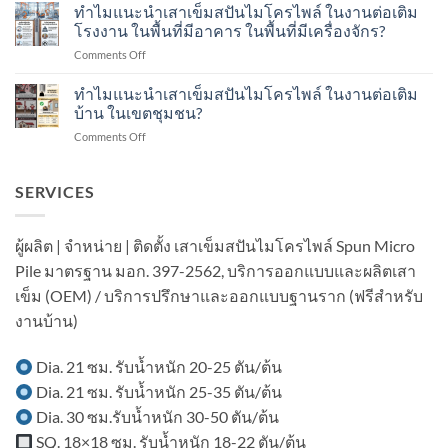
แนะนำ
ทำไมแนะนำเสาเข็มสปันไมโครไพล์ ในงานต่อเติม
Dynamic
ใช้
เสา
Load
โรงงาน ในพื้นที่มีอาคาร ในพื้นที่มีเครื่องจักร?
งาน
เข็ม
Test
กี่
on
Comments Off
ส
คือ
ปี?
ทำไม
ปัน
อะไร?
แนะนำ
ทำไมแนะนำเสาเข็มสปันไมโครไพล์ ในงานต่อเติม
ไมโคร
ทำ
เสา
ไพล์
บ้าน ในเขตชุมชน?
อย่างไร?
เข็ม
ใน
on
Comments Off
ส
งาน
ทำไม
ปัน
ต่อ
แนะนำ
ไมโคร
เติม
เสา
SERVICES
ไพล์
อาคาร
เข็ม
ใน
ใน
ส
งาน
เขต
ปัน
ต่อ
ผู้ผลิต | จำหน่าย | ติดตั้ง เสาเข็มสปันไมโครไพล์ Spun Micro
ชุมชน?
ไมโคร
เติม
Pile มาตรฐาน มอก. 397-2562, บริการออกแบบและผลิตเสา
ไพล์
โรงงาน
ใน
ใน
เข็ม (OEM) / บริการปรึกษาและออกแบบฐานราก (ฟรีสำหรับ
งาน
พื้นที่
งานบ้าน)
ต่อ
มี
เติม
อาคาร
บ้าน
ใน
Dia. 21 ซม. รับน้ำหนัก 20-25 ตัน/ต้น
ใน
พื้นที่
Dia. 21 ซม. รับน้ำหนัก 25-35 ตัน/ต้น
เขต
มี
ชุมชน?
เครื่องจักร?
Dia. 30 ซม.รับน้ำหนัก 30-50 ตัน/ต้น
SQ. 18×18 ซม. รับน้ำหนัก 18-22 ตัน/ต้น