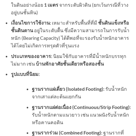
ในดินอย่างน้อย
1
เมตร
จากระดับผิวดิน (ยกเว้นกรณีที่วาง
อยู่บนชั้นหิน)
เงื่อนไขการใช้งาน:
เหมาะสำหรับพื้นที่ที่มี
ชั้นดินแข็งหรือ
ชั้นดินดาน
อยู่ในระดับตื้น ซึ่งมีความสามารถในการรับน้ำ
หนัก (Bearing Capacity) ได้ดีพอที่จะรองรับน้ำหนักอาคาร
ได้โดยไม่เกิดการทรุดตัวที่รุนแรง
ประเภทของอาคาร:
นิยมใช้กับอาคารที่มีน้ำหนักบรรทุก
ไม่มาก เช่น
บ้านพักอาศัยชั้นเดียวหรือสองชั้น
รูปแบบที่นิยม:
ฐานรากแผ่เดี่ยว (
Isolated Footing):
รับน้ำหนัก
จากเสาแต่ละต้นแยกกัน
ฐานรากแผ่ต่อเนื่อง (
Continuous/Strip Footing):
รับน้ำหนักตามแนวยาว เช่น แนวผนังรับน้ำหนัก
หรือคานคอดิน
ฐานรากร่วม (
Combined Footing):
ฐานรากที่