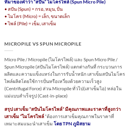
ที่มาของคำว่า “
สปัน” ไมโครไพล์ (Spun Micro Pile)
• สปัน (Spun) = กรอ, หมุน, ปั่น
• ไมโคร (Micro) = เล็ก, ขนาดเล็ก
• ไพล์ (Pile) = เข็ม, เสาเข็ม
MICROPILE VS SPUN MICROPILE
Micro Pile / Micropile (ไมโครไพล์) และ Spun Micro Pile /
Spun Micropile (สปันไมโครไพล์) แตกต่างกันที่ กระบวนการ
ผลิตและความแข็งแหร่งในการรับน้ำหนัก เสาเข็มสปันไมโคร
ไพล์ผลิตโดยใช้การปั่นหรือเหวี่ยงด้วยความเร็วสูง
(Centrifugal Force) ส่วน Micropile ทั่วไป(เสาเข็มไอ) หล่อใน
แม่แบบสำเร็จรูป (Cast-in-place)
สรุป เสาเข็ม “สปันไมโครไพล์” มีคุณภาพและราคาที่สูงกว่า
เสาเข็ม “ไมโครไพล์
“ต้องการเสาเข็มคุณภาพในราคาที่
เหมาะสมแนะนำเสาเข็ม
โดย TPN ภูมิสยาม