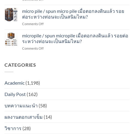
รอย
ท่อน
spun
ดิน
ต่อ
จะ
micro
micro pile / spun micro pile เมื่อตอกลงดินแล้ว รอย
แล้ว
ระหว่าง
เป็น
pile
รอย
ต่อระหว่างท่อนจะเป็นสนิมไหม?
ท่อน
สนิม
เมื่อ
ต่อ
จะ
ไหม?
on
Comments Off
ตอก
ระหว่าง
เป็น
micro
ลง
ท่อน
สนิม
pile
micropile / spun micropile เมื่อตอกลงดินแล้ว รอยต่อ
ดิน
จะ
ไหม?
/
แล้ว
ระหว่างท่อนจะเป็นสนิมไหม?
เป็น
spun
รอย
สนิม
on
Comments Off
micro
ต่อ
ไหม?
micropile
pile
ระหว่าง
/
เมื่อ
ท่อน
spun
CATEGORIES
ตอก
จะ
micropile
ลง
เป็น
เมื่อ
ดิน
สนิม
ตอก
แล้ว
ไหม?
Academic
(1,198)
ลง
รอย
ดิน
ต่อ
Daily Post
(162)
แล้ว
ระหว่าง
รอย
ท่อน
ต่อ
บทความแนะนำ
(58)
จะ
ระหว่าง
เป็น
ท่อน
สนิม
ผลงานตอกเสาเข็ม
(14)
จะ
ไหม?
เป็น
วิชาการ
(28)
สนิม