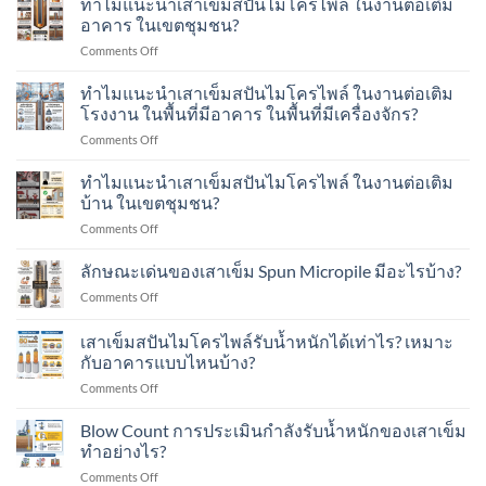
ทำไมแนะนำเสาเข็มสปันไมโครไพล์ ในงานต่อเติม
ด้วย
อาคาร ในเขตชุมชน?
น้ำ
on
Comments Off
หนัก
ทำไม
พลศาสตร์
แนะนำ
ทำไมแนะนำเสาเข็มสปันไมโครไพล์ ในงานต่อเติม
Dynamic
เสา
Load
โรงงาน ในพื้นที่มีอาคาร ในพื้นที่มีเครื่องจักร?
เข็ม
Test
on
Comments Off
ส
คือ
ทำไม
ปัน
อะไร?
แนะนำ
ทำไมแนะนำเสาเข็มสปันไมโครไพล์ ในงานต่อเติม
ไมโคร
ทำ
เสา
ไพล์
บ้าน ในเขตชุมชน?
อย่างไร?
เข็ม
ใน
on
Comments Off
ส
งาน
ทำไม
ปัน
ต่อ
แนะนำ
ลักษณะเด่นของเสาเข็ม Spun Micropile มีอะไรบ้าง?
ไมโคร
เติม
เสา
ไพล์
อาคาร
on
Comments Off
เข็ม
ใน
ใน
ลักษณะ
ส
งาน
เขต
เด่น
เสาเข็มสปันไมโครไพล์รับน้ำหนักได้เท่าไร? เหมาะ
ปัน
ต่อ
ชุมชน?
ของ
ไมโคร
กับอาคารแบบไหนบ้าง?
เติม
เสา
ไพล์
โรงงาน
on
Comments Off
เข็ม
ใน
ใน
เสา
Spun
งาน
พื้นที่
เข็ม
Micropile
Blow Count การประเมินกำลังรับน้ำหนักของเสาเข็ม
ต่อ
มี
ส
มี
ทำอย่างไร?
เติม
อาคาร
ปัน
อะไร
บ้าน
ใน
on
Comments Off
ไมโคร
บ้าง?
ใน