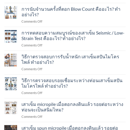
พื้นที่
Blow
ไพล์
เขต
มี
Count
การนับจำนวนครั้งที่ตอก Blow Count คืออะไร? ทำ
รับ
ชุมชน?
เครื่องจักร?
การ
น้ำ
อย่างไร?
ประเมิน
หนัก
on
Comments Off
กำลัง
ได้
การ
รับ
เท่าไร?
นับ
การทดสอบความสมบูรณ์ของเสาเข็ม Seismic / Low-
น้ำ
เหมาะ
จำนวน
หนัก
Strain Test คืออะไร? ทำอย่างไร?
กับ
ครั้ง
ของ
อาคาร
on
Comments Off
ที่
เสา
แบบ
การ
ตอก
เข็ม
ไหน
ทดสอบ
วิธีกาตรวจสอบการรับน้ำหนัก เสาเข็มสปันไมโคร
Blow
ทำ
บ้าง?
ความ
Count
ไพล์ ทำอย่างไร?
อย่างไร?
สมบูรณ์
คือ
on
Comments Off
ของ
อะไร?
วิธี
เสา
ทำ
กา
วิธีการตรวจสอบรอยเชื่อมระหว่างท่อนเสาเข็มสปัน
เข็ม
อย่างไร?
ตรวจ
Seismic
ไมโครไพล์ ทำอย่างไร?
สอบ
/
on
Comments Off
การ
Low-
วิธี
รับ
Strain
การ
เสาเข็ม micropile เมื่อตอกลงดินแล้ว รอยต่อระหว่าง
น้ำ
Test
ตรวจ
หนัก
ท่อนจะเป็นสนิมไหม?
คือ
สอบ
เสา
อะไร?
on
Comments Off
รอย
เข็ม
ทำ
เสา
เชื่อม
ส
อย่างไร?
เข็ม
เสาเข็ม spun micropile เมื่อตอกลงดินแล้ว รอยต่อ
ระหว่าง
ปัน