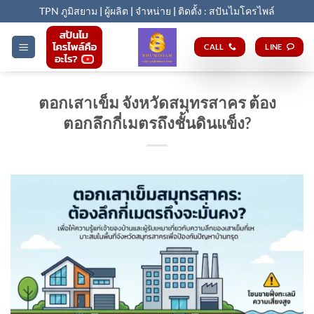
Skip
TPN ภูมิสยาม
|
ผู้ผลิต
|
จำหน่าย
|
ติดตั้ง : สปันไมโครไพล์
to
content
CALL
LINE
ตอกเสาเข็ม จังหวัดสมุทรสาคร ต้อง
ตอกลึกกี่เมตรถึงชั้นดินแข็ง?