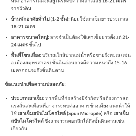
หนักอาคารได้ดีจะอยู่ในระดับความลึกเฉลี่ย
18-21
เมตร
จากผิวดิน
บ้านพักอาศัยทั่วไป (
1-2
ชั้น):
นิยมใช้เสาเข็มยาวประมาณ
18-21
เมตร
อาคารขนาดใหญ่:
อาจจำเป็นต้องใช้เสาเข็มยาวตั้งแต่
21-
24
เมตร
ขึ้นไป
พื้นที่โซนเสี่ยง:
บริเวณใกล้ปากแม่น้ำหรือชายฝั่งทะเล (เช่น
อ.เมืองสมุทรสาคร) ชั้นดินอ่อนอาจมีความหนาถึง 15-16
เมตรก่อนจะถึงชั้นดินดาน
ข้อแนะนำเพื่อความปลอดภัย:
ประเภทเสาเข็ม:
หากพื้นที่ก่อสร้างมีจำกัดหรือต้องการลด
แรงสั่นสะเทือนที่อาจกระทบต่ออาคารข้างเคียง แนะนำให้
ใช้
เสาเข็มสปันไมโครไพล์ (
Spun Micropile)
หรือ
เสาเข็ม
สปันไมโครไพล์
ซึ่งสามารถตอกลึกได้ถึงชั้นดินดานเช่น
เดียวกัน