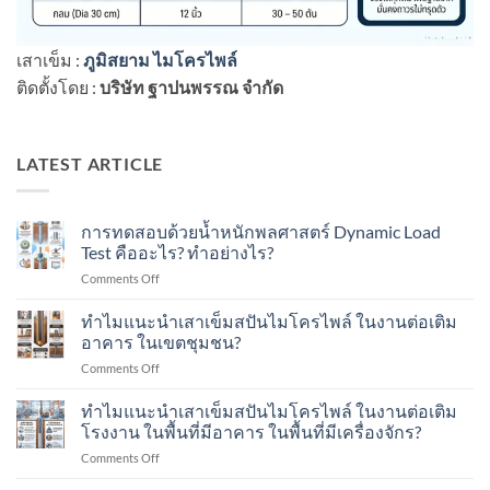
เสาเข็ม :
ภูมิสยาม ไมโครไพล์
ติดตั้งโดย :
บริษัท ฐาปนพรรณ จำกัด
LATEST ARTICLE
การทดสอบด้วยน้ำหนักพลศาสตร์ Dynamic Load
Test คืออะไร? ทำอย่างไร?
on
Comments Off
การ
ทดสอบ
ทำไมแนะนำเสาเข็มสปันไมโครไพล์ ในงานต่อเติม
ด้วย
อาคาร ในเขตชุมชน?
น้ำ
on
Comments Off
หนัก
ทำไม
พลศาสตร์
แนะนำ
ทำไมแนะนำเสาเข็มสปันไมโครไพล์ ในงานต่อเติม
Dynamic
เสา
Load
โรงงาน ในพื้นที่มีอาคาร ในพื้นที่มีเครื่องจักร?
เข็ม
Test
on
Comments Off
ส
คือ
ทำไม
ปัน
อะไร?