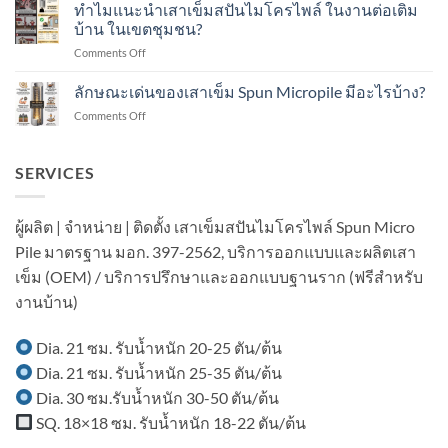
แนะนำ
ทำไมแนะนำเสาเข็มสปันไมโครไพล์ ในงานต่อเติม
ไมโคร
ทำ
เสา
ไพล์
บ้าน ในเขตชุมชน?
อย่างไร?
เข็ม
ใน
on
Comments Off
ส
งาน
ทำไม
ปัน
ต่อ
แนะนำ
ลักษณะเด่นของเสาเข็ม Spun Micropile มีอะไรบ้าง?
ไมโคร
เติม
เสา
ไพล์
อาคาร
on
Comments Off
เข็ม
ใน
ใน
ลักษณะ
ส
งาน
เขต
เด่น
ปัน
ต่อ
ชุมชน?
ของ
SERVICES
ไมโคร
เติม
เสา
ไพล์
โรงงาน
เข็ม
ใน
ใน
Spun
งาน
ผู้ผลิต | จำหน่าย | ติดตั้ง เสาเข็มสปันไมโครไพล์ Spun Micro
พื้นที่
Micropile
ต่อ
มี
Pile มาตรฐาน มอก. 397-2562, บริการออกแบบและผลิตเสา
มี
เติม
อาคาร
อะไร
บ้าน
เข็ม (OEM) / บริการปรึกษาและออกแบบฐานราก (ฟรีสำหรับ
ใน
บ้าง?
ใน
พื้นที่
งานบ้าน)
เขต
มี
ชุมชน?
เครื่องจักร?
Dia. 21 ซม. รับน้ำหนัก 20-25 ตัน/ต้น
Dia. 21 ซม. รับน้ำหนัก 25-35 ตัน/ต้น
Dia. 30 ซม.รับน้ำหนัก 30-50 ตัน/ต้น
SQ. 18×18 ซม. รับน้ำหนัก 18-22 ตัน/ต้น