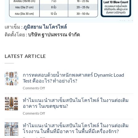
เสาเข็ม :
ภูมิสยาม ไมโครไพล์
ติดตั้งโดย :
บริษัท ฐาปนพรรณ จำกัด
LATEST ARTICLE
การทดสอบด้วยน้ำหนักพลศาสตร์ Dynamic Load
Test คืออะไร? ทำอย่างไร?
on
Comments Off
การ
ทดสอบ
ทำไมแนะนำเสาเข็มสปันไมโครไพล์ ในงานต่อเติม
ด้วย
อาคาร ในเขตชุมชน?
น้ำ
on
Comments Off
หนัก
ทำไม
พลศาสตร์
แนะนำ
ทำไมแนะนำเสาเข็มสปันไมโครไพล์ ในงานต่อเติม
Dynamic
เสา
Load
โรงงาน ในพื้นที่มีอาคาร ในพื้นที่มีเครื่องจักร?
เข็ม
Test