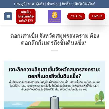
Skip
TPN ภูมิสยาม
|
ผู้ผลิต
|
จำหน่าย
|
ติดตั้ง : สปันไมโครไพล์
to
content
CALL
LINE
ตอกเสาเข็ม จังหวัดสมุทรสงคราม ต้อง
ตอกลึกกี่เมตรถึงชั้นดินแข็ง?