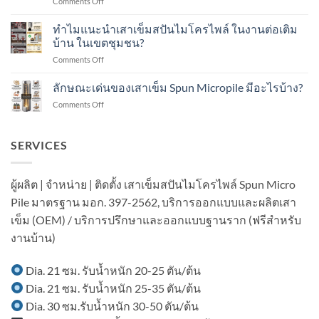
on
Comments Off
ส
คือ
ทำไม
ปัน
อะไร?
แนะนำ
ทำไมแนะนำเสาเข็มสปันไมโครไพล์ ในงานต่อเติม
ไมโคร
ทำ
เสา
ไพล์
บ้าน ในเขตชุมชน?
อย่างไร?
เข็ม
ใน
on
Comments Off
ส
งาน
ทำไม
ปัน
ต่อ
แนะนำ
ลักษณะเด่นของเสาเข็ม Spun Micropile มีอะไรบ้าง?
ไมโคร
เติม
เสา
ไพล์
อาคาร
on
Comments Off
เข็ม
ใน
ใน
ลักษณะ
ส
งาน
เขต
เด่น
ปัน
ต่อ
ชุมชน?
ของ
SERVICES
ไมโคร
เติม
เสา
ไพล์
โรงงาน
เข็ม
ใน
ใน
Spun
งาน
ผู้ผลิต | จำหน่าย | ติดตั้ง เสาเข็มสปันไมโครไพล์ Spun Micro
พื้นที่
Micropile
ต่อ
มี
Pile มาตรฐาน มอก. 397-2562, บริการออกแบบและผลิตเสา
มี
เติม
อาคาร
อะไร
บ้าน
เข็ม (OEM) / บริการปรึกษาและออกแบบฐานราก (ฟรีสำหรับ
ใน
บ้าง?
ใน
พื้นที่
งานบ้าน)
เขต
มี
ชุมชน?
เครื่องจักร?
Dia. 21 ซม. รับน้ำหนัก 20-25 ตัน/ต้น
Dia. 21 ซม. รับน้ำหนัก 25-35 ตัน/ต้น
Dia. 30 ซม.รับน้ำหนัก 30-50 ตัน/ต้น