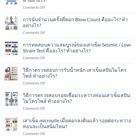
อาคาร
ปัน
อะไร
บ้าน
ใน
on
Comments Off
ไมโคร
บ้าง?
ใน
พื้นที่
Blow
ไพล์
เขต
มี
Count
การนับจำนวนครั้งที่ตอก Blow Count คืออะไร? ทำ
รับ
ชุมชน?
เครื่องจักร?
การ
น้ำ
อย่างไร?
ประเมิน
หนัก
on
Comments Off
กำลัง
ได้
การ
รับ
เท่าไร?
นับ
การทดสอบความสมบูรณ์ของเสาเข็ม Seismic / Low-
น้ำ
เหมาะ
จำนวน
หนัก
Strain Test คืออะไร? ทำอย่างไร?
กับ
ครั้ง
ของ
อาคาร
on
Comments Off
ที่
เสา
แบบ
การ
ตอก
เข็ม
ไหน
ทดสอบ
วิธีกาตรวจสอบการรับน้ำหนัก เสาเข็มสปันไมโคร
Blow
ทำ
บ้าง?
ความ
Count
ไพล์ ทำอย่างไร?
อย่างไร?
สมบูรณ์
คือ
on
Comments Off
ของ
อะไร?
วิธี
เสา
ทำ
กา
วิธีการตรวจสอบรอยเชื่อมระหว่างท่อนเสาเข็มสปัน
เข็ม
อย่างไร?
ตรวจ
Seismic
ไมโครไพล์ ทำอย่างไร?
สอบ
/
on
Comments Off
การ
Low-
วิธี
รับ
Strain
การ
เสาเข็ม micropile เมื่อตอกลงดินแล้ว รอยต่อระหว่าง
น้ำ
Test
ตรวจ
หนัก
ท่อนจะเป็นสนิมไหม?
คือ
สอบ
เสา
อะไร?
on
Comments Off
รอย
เข็ม
ทำ