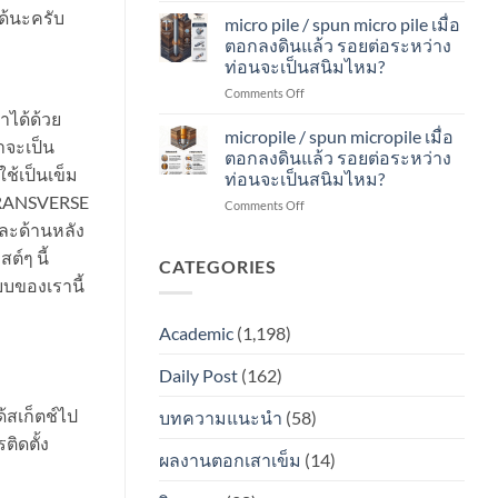
ท่อน
ไหม?
ด้นะครับ
micro
รอย
จะ
micro pile / spun micro pile เมื่อ
pile
ต่อ
เป็น
ตอกลงดินแล้ว รอยต่อระหว่าง
เมื่อ
ระหว่าง
สนิม
ท่อนจะเป็นสนิมไหม?
ตอก
ท่อน
ไหม?
on
Comments Off
ลง
จะ
micro
ดิน
เป็น
ำได้ด้วย
pile
แล้ว
สนิม
micropile / spun micropile เมื่อ
าจะเป็น
/
รอย
ไหม?
ตอกลงดินแล้ว รอยต่อระหว่าง
spun
ต่อ
้เป็นเข็ม
ท่อนจะเป็นสนิมไหม?
micro
ระหว่าง
TRANSVERSE
on
Comments Off
pile
ท่อน
micropile
เมื่อ
จะ
าและด้านหลัง
/
ตอก
เป็น
ต์ๆ นี้
spun
ลง
CATEGORIES
สนิม
micropile
ดิน
ไหม?
ะบบของเรานี้
เมื่อ
แล้ว
ตอก
รอย
Academic
(1,198)
ลง
ต่อ
ดิน
ระหว่าง
Daily Post
(162)
แล้ว
ท่อน
รอย
จะ
ต่อ
้สเก็ตช์ไป
เป็น
บทความแนะนำ
(58)
ระหว่าง
สนิม
ิดตั้ง
ท่อน
ไหม?
ผลงานตอกเสาเข็ม
(14)
จะ
เป็น