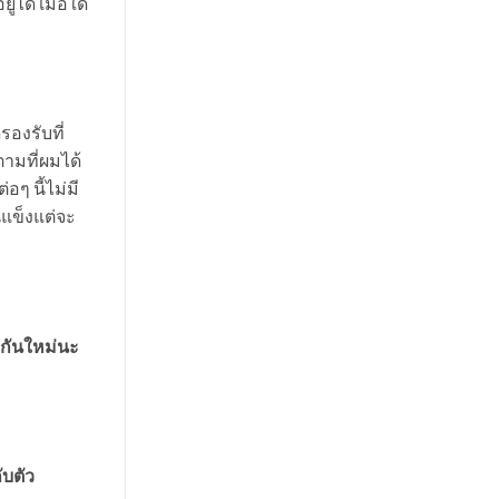
่ได้ เมื่อใด
องรับที่
ามที่ผมได้
อๆ นี้ไม่มี
นแข็งแต่จะ
บกันใหม่นะ
ับตัว