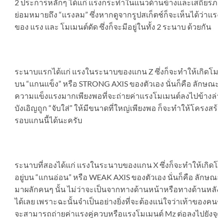
2 ประการหลักๆ ได้แก่ แรงกระทำในแนวด้านข้างและเสถียรภ
ย่อมหมายถึง “แรงลม” ซึ่งหากดูจากรูปสเก็ตช์ก็จะเห็นได้ว่าแ
ของ แรง และ โมเมนต์ดัด ซึ่งก็จะมีอยู่ในทั้ง 2 ระนาบ ด้วยกัน
ระนาบแรกได้แก่ แรงในระนาบของแกน Z ซึ่งก็จะทำให้เกิดโมเมน
บน “แกนแข็ง” หรือ STRONG AXIS ของตัวเอง นั่นก็คือ ลักษณะขอ
ความแข็งแรงมากเพียงพอที่จะถ่ายค่าแรงโมเมนต์ลงไปข้างล่างได้
บังเอิญถูก “จับใส่” ให้มีขนาดที่ใหญ่เพียงพอ ก็จะทำให้โครงสร้า
รอบแกนนี้ได้นะครับ
ระนาบที่สองได้แก่ แรงในระนาบของแกน X ซึ่งก็จะทำให้เกิดโม
อยู่บน “แกนอ่อน” หรือ WEAK AXIS ของตัวเอง นั่นก็คือ ลักษณ
มาผลักคนๆ นั้น ไม่ว่าจะเป็นจากทางด้านหน้าหรือทางด้านหล
ได้เลย เพราะฉะนั้นจำเป็นอย่างยิ่งที่จะต้องแน่ใจว่าเท้าของคน
จะสามารถถ่ายค่าแรงคู่ควบหรือแรงโมเมนต์ Mz ต่อลงไปยังจุดรอ