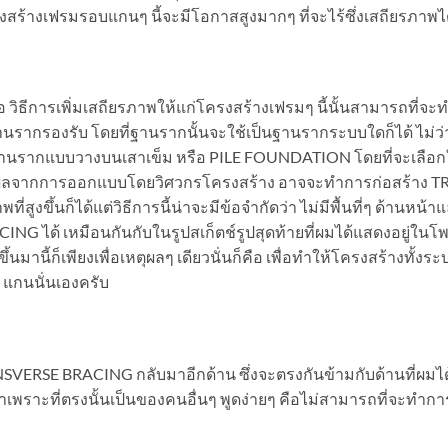
รงสร้างเฟรมรอบแกนๆ นี้จะมีโอกาสสูงมากๆ ที่จะไร้ซึ่งเสถียรภาพไ
อ วิธีการเพิ่มเสถียรภาพให้แก่โครงสร้างเฟรมๆ นี้นั้นสามารถที่จะท
รากรองรับ โดยที่ฐานรากนั้นจะใช้เป็นฐานรากระบบใดก็ได้ ไม่ว่
รากแบบวางบนเสาเข็ม หรือ PILE FOUNDATION โดยที่จะเลือกใช
และผลจากการออกแบบโดยวิศวกรโครงสร้าง อาจจะทำการก่อสร้าง 
สูงขึ้นก็ได้แต่วิธีการนี้น่าจะมีข้อจำกัดว่า ไม่มีพื้นที่ๆ ด้านหน้
G ได้ เหมือนกันกับในรูปสเก็ตช์รูปสุดท้ายที่ผมได้แสดงอยู่ในโพส
้นมานี้ก็เพียงเพื่อเหตุผลๆ เดียวนั่นก็คือ เพื่อทำให้โครงสร้างทั้งร
2 แกนนั่นเองครับ
NSVERSE BRACING กลับมาอีกด้าน ซึ่งจะตรงกันข้ามกับด้านที่ผมได
ราะที่ตรงนั้นเป็นของคนอื่นๆ พูดง่ายๆ คือไม่สามารถที่จะทำการต