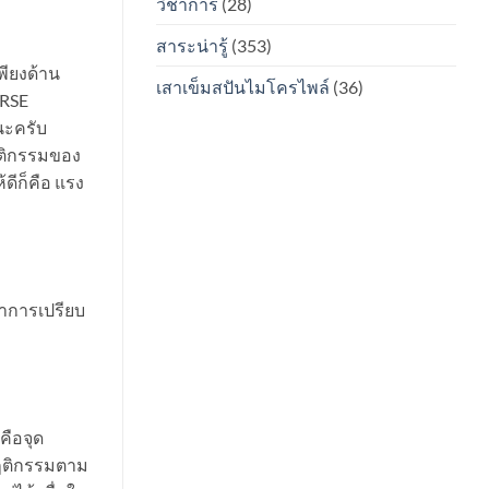
วิชาการ
(28)
สนิม
ไหม?
สาระน่ารู้
(353)
พียงด้าน
เสาเข็มสปันไมโครไพล์
(36)
ERSE
นะครับ
ฤติกรรมของ
ดีก็คือ แรง
ทำการเปรียบ
คือจุด
พฤติกรรมตาม