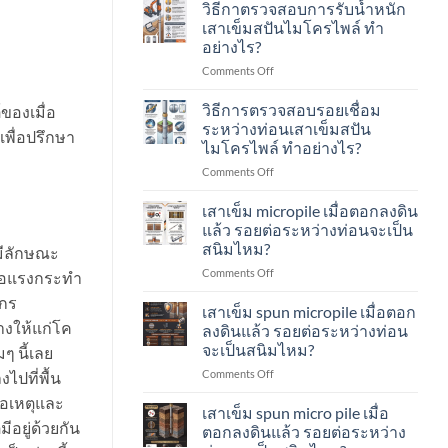
ทดสอบ
Count
วิธีกาตรวจสอบการรับน้ำหนัก
อย่างไร?
ความ
คือ
เสาเข็มสปันไมโครไพล์ ทำ
สมบูรณ์
อะไร?
อย่างไร?
ของ
ทำ
on
Comments Off
เสา
อย่างไร?
วิธี
เข็ม
กา
Seismic
วิธีการตรวจสอบรอยเชื่อม
ของเมื่อ
ตรวจ
/
ระหว่างท่อนเสาเข็มสปัน
เพื่อปรึกษา
สอบ
Low-
ไมโครไพล์ ทำอย่างไร?
การ
Strain
on
Comments Off
รับ
Test
วิธี
น้ำ
คือ
การ
หนัก
อะไร?
เสาเข็ม micropile เมื่อตอกลงดิน
ตรวจ
เสา
ทำ
แล้ว รอยต่อระหว่างท่อนจะเป็น
สอบ
เข็ม
อย่างไร?
สนิมไหม?
มีลักษณะ
รอย
ส
on
Comments Off
เชื่อม
ปัน
หรือแรงกระทำ
เสา
ระหว่าง
ไมโคร
วกร
เข็ม
ท่อน
ไพล์
เสาเข็ม spun micropile เมื่อตอก
micropile
เสา
ทำ
างให้แก่โค
ลงดินแล้ว รอยต่อระหว่างท่อน
เมื่อ
เข็ม
อย่างไร?
จะเป็นสนิมไหม?
ๆ นี้เลย
ตอก
ส
on
Comments Off
ลง
ปัน
ไปที่พื้น
เสา
ดิน
ไมโคร
คือเหตุและ
เข็ม
แล้ว
ไพล์
เสาเข็ม spun micro pile เมื่อ
spun
รอย
ีอยู่ด้วยกัน
ทำ
ตอกลงดินแล้ว รอยต่อระหว่าง
micropile
ต่อ
อย่างไร?