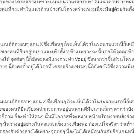
าพของโครงสร้าง เพราะแน่นอนว่าแรงกระทำในแนวด้านข้างที่ผมเป
รงลมที่กระทำในแนวด้านข้างกับโครงสร้างเฟรมนี้จะมีอยู่ด้วยกันทั
ต์ดัดรอบๆ แกน X ซึ่งเพื่อนๆ ก็จะเห็นได้ว่าในระนาบแรกนี้ก็เสม
งคนที่ยืนอยู่บนขาและเท้าทั้ง 2 ข้าง เพราะฉะนั้นต่อให้จุดต่อข้าง
 จุดต่อๆ นี้ก็ยังจะคงมีแรงกระทำ Vz อยู่ ซึ่งหากว่าชิ้นส่วนโครงส
งๆ นี้ยังคงตั้งอยู่ได้ โดยที่โครงสร้างเฟรมๆ นี้ก็ยังคงไว้ซึ่งความม
เมนต์ดัดรอบๆ แกน Z ซึ่งเพื่อนๆ ก็จะเห็นได้ว่าในระนาบแรกนี้ก็เ
ะของคนที่ยืนเรียงหน้ากระดานอยู่บนคานที่มีขนาดเล็กๆ หากว่าบังเ
ังก็ตาม ก็จะทำให้คนๆ นั้นมีโอกาสที่จะหงายหน้าหรือหงายหลังร
ๆ นั้นวางอยู่อย่างมั่นคงและแข็งแรงเพียงพอ ต้องแน่ใจจริงๆ ว่าเท้
งรับข้างล่างได้เพราะจุดต่อๆ นี้จะไม่ได้เหมือนกันกับอีกแกนหนึ่ง