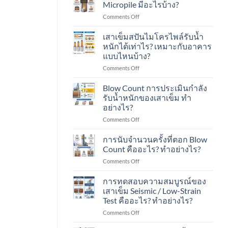
ชุมชน?
เสา
ใน
Micropile มีอะไรบ้าง?
เข็ม
งาน
on
Comments Off
ส
ต่อ
ลักษณะ
ปัน
เติม
เด่น
เสาเข็มสปันไมโครไพล์รับน้ำ
ไมโคร
โรงงาน
ของ
ไพล์
ใน
หนักได้เท่าไร? เหมาะกับอาคาร
เสา
ใน
พื้นที่
แบบไหนบ้าง?
เข็ม
งาน
มี
on
Comments Off
Spun
ต่อ
อาคาร
เสา
Micropile
เติม
ใน
เข็ม
มี
Blow Count การประเมินกำลัง
บ้าน
พื้นที่
ส
อะไร
ใน
รับน้ำหนักของเสาเข็ม ทำ
มี
ปัน
บ้าง?
เขต
เครื่องจักร?
อย่างไร?
ไมโคร
ชุมชน?
on
Comments Off
ไพล์
Blow
รับ
Count
น้ำ
การนับจำนวนครั้งที่ตอก Blow
การ
หนัก
Count คืออะไร? ทำอย่างไร?
ประเมิน
ได้
on
Comments Off
กำลัง
เท่าไร?
การ
รับ
เหมาะ
นับ
การทดสอบความสมบูรณ์ของ
น้ำ
กับ
จำนวน
หนัก
อาคาร
เสาเข็ม Seismic / Low-Strain
ครั้ง
ของ
แบบ
Test คืออะไร? ทำอย่างไร?
ที่
เสา
ไหน
on
Comments Off
ตอก
เข็ม
บ้าง?
การ
Blow
ทำ