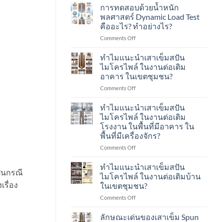
การทดสอบด้วยน้ำหนัก
พลศาสตร์ Dynamic Load Test
คืออะไร? ทำอย่างไร?
on
Comments Off
การ
ทดสอบ
ทำไมแนะนำเสาเข็มสปัน
ด้วย
ไมโครไพล์ ในงานต่อเติม
น้ำ
อาคาร ในเขตชุมชน?
หนัก
on
Comments Off
พลศาสตร์
ทำไม
Dynamic
แนะนำ
Load
ทำไมแนะนำเสาเข็มสปัน
เสา
Test
ไมโครไพล์ ในงานต่อเติม
เข็ม
คือ
โรงงาน ในพื้นที่มีอาคาร ใน
ส
อะไร?
พื้นที่มีเครื่องจักร?
ปัน
ทำ
ไมโคร
อย่างไร?
on
Comments Off
ไพล์
ทำไม
ใน
แนะนำ
ทำไมแนะนำเสาเข็มสปัน
ป็นกรณี
งาน
เสา
ไมโครไพล์ ในงานต่อเติมบ้าน
ต่อ
เข็ม
เรื่อง
ในเขตชุมชน?
เติม
ส
อาคาร
on
Comments Off
ปัน
ใน
ทำไม
ไมโคร
เขต
แนะนำ
ไพล์
ลักษณะเด่นของเสาเข็ม Spun