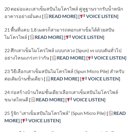
20 ตอม่อและเสาเข็มสปันไมโครไพล์ คู่หูฐานรากรับน้ำหนัก
อาคารอย่างมั่นคง
[
READ MORE]
[
VOICE LISTEN]
21 พื้นที่แคบ 1.8 เมตรก็สามารถตอกเสาเข็มได้ด้วยสปัน
ไมโครไพล์
[
READ MORE]
[
VOICE LISTEN]
22 ศึกเสาเข็มไมโครไพล์ แบบกลวง (Spun) vs แบบตันทั่วไป
อย่างไหนแกร่งกว่ากัน
[
READ MORE]
[
VOICE LISTEN]
23 วิธีเลือกเสาเข็มสปันไมโครไพล์ (Spun Micro Pile) สำหรับ
ต่อเติมบ้านชั้นเดียว
[
READ MORE]
[
VOICE LISTEN]
24 ก่อสร้างบ้านใหม่ชั้นเดียวเลือกเสาเข็มสปันไมโครไพล์
ขนาดไหนดี
[
READ MORE]
[
VOICE LISTEN]
25 รู้จัก “เสาเข็มสปันไมโครไพล์” (Spun Micro Pile)
[
READ
MORE]
[
VOICE LISTEN]