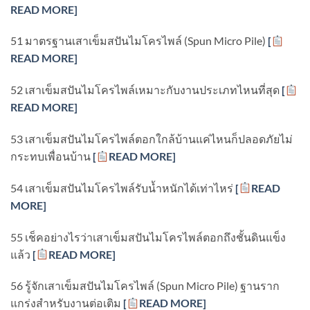
READ MORE]
51 มาตรฐานเสาเข็มสปันไมโครไพล์ (Spun Micro Pile)
[
READ MORE]
52 เสาเข็มสปันไมโครไพล์เหมาะกับงานประเภทไหนที่สุด
[
READ MORE]
53 เสาเข็มสปันไมโครไพล์ตอกใกล้บ้านแค่ไหนก็ปลอดภัยไม่
กระทบเพื่อนบ้าน
[
READ MORE]
54 เสาเข็มสปันไมโครไพล์รับน้ำหนักได้เท่าไหร่
[
READ
MORE]
55 เช็คอย่างไรว่าเสาเข็มสปันไมโครไพล์ตอกถึงชั้นดินแข็ง
แล้ว
[
READ MORE]
56 รู้จักเสาเข็มสปันไมโครไพล์ (Spun Micro Pile) ฐานราก
แกร่งสำหรับงานต่อเติม
[
READ MORE]