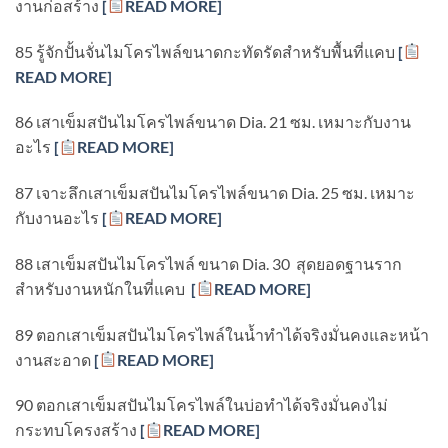
งานก่อสร้าง
[
READ MORE]
85 รู้จักปั้นจั่นไมโครไพล์ขนาดกะทัดรัดสำหรับพื้นที่แคบ
[
READ MORE]
86 เสาเข็มสปันไมโครไพล์ขนาด Dia. 21 ซม. เหมาะกับงาน
อะไร
[
READ MORE]
87 เจาะลึกเสาเข็มสปันไมโครไพล์ขนาด Dia. 25 ซม. เหมาะ
กับงานอะไร
[
READ MORE]
88 เสาเข็มสปันไมโครไพล์ ขนาด Dia. 30 สุดยอดฐานราก
สำหรับงานหนักในที่แคบ
[
READ MORE]
89 ตอกเสาเข็มสปันไมโครไพล์ในน้ำทำได้จริงมั่นคงและหน้า
งานสะอาด
[
READ MORE]
90 ตอกเสาเข็มสปันไมโครไพล์ในบ่อทำได้จริงมั่นคงไม่
กระทบโครงสร้าง
[
READ MORE]