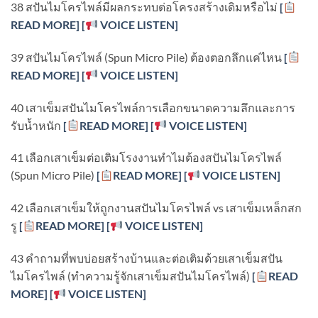
38 สปันไมโครไพล์มีผลกระทบต่อโครงสร้างเดิมหรือไม่
[
READ MORE]
[
VOICE LISTEN]
39 สปันไมโครไพล์ (Spun Micro Pile) ต้องตอกลึกแค่ไหน
[
READ MORE]
[
VOICE LISTEN]
40 เสาเข็มสปันไมโครไพล์การเลือกขนาดความลึกและการ
รับน้ำหนัก
[
READ MORE]
[
VOICE LISTEN]
41 เลือกเสาเข็มต่อเติมโรงงานทำไมต้องสปันไมโครไพล์
(Spun Micro Pile)
[
READ MORE]
[
VOICE LISTEN]
42 เลือกเสาเข็มให้ถูกงานสปันไมโครไพล์ vs เสาเข็มเหล็กสก
รู
[
READ MORE]
[
VOICE LISTEN]
43 คำถามที่พบบ่อยสร้างบ้านและต่อเติมด้วยเสาเข็มสปัน
ไมโครไพล์ (ทำความรู้จักเสาเข็มสปันไมโครไพล์)
[
READ
MORE]
[
VOICE LISTEN]