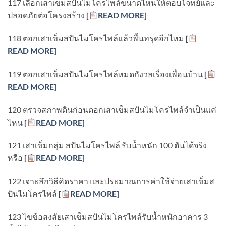
117 เลือกเสาเข็มสปันไมโครไพล์ขนาดไหนให้ตอบโจทย์และ
ปลอดภัยต่อโครงสร้าง
[
READ MORE]
118 ตอกเสาเข็มสปันไมโครไพล์แล้วพื้นทรุดอีกไหม
[
READ MORE]
119 ตอกเสาเข็มสปันไมโครไพล์หมดกังวลเรื่องเพื่อนบ้าน
[
READ MORE]
120 ตรวจสภาพดินก่อนตอกเสาเข็มสปันไมโครไพล์จำเป็นแค่
ไหน
[
READ MORE]
121 เสาเข็มกลุ่ม สปันไมโครไพล์ รับน้ำหนัก 100 ตันได้จริง
หรือ
[
READ MORE]
122 เจาะลึกวิธีคิดราคา และประมาณการค่าใช้จ่ายเสาเข็มส
ปันไมโครไพล์
[
READ MORE]
123 ไขข้อสงสัยเสาเข็มสปันไมโครไพล์รับน้ำหนักอาคาร 3