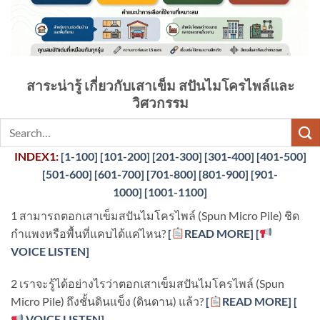
สาระน่ารู้ เกี่ยวกับเสาเข็ม สปันไมโครไพล์และ
วิศวกรรม
INDEX1:
[1-100]
[101-200]
[201-300]
[301-400]
[401-500]
[501-600]
[601-700]
[701-800]
[801-900]
[901-
1000]
[1001-1100]
1 สามารถตอกเสาเข็มสปันไมโครไพล์ (Spun Micro Pile) ชิด
กำแพงหรือพื้นที่แคบได้แค่ไหน?
[
READ MORE]
[
VOICE LISTEN]
2 เราจะรู้ได้อย่างไรว่าตอกเสาเข็มสปันไมโครไพล์ (Spun
Micro Pile) ถึงชั้นดินแข็ง (ดินดาน) แล้ว?
[
READ MORE]
[
VOICE LISTEN]