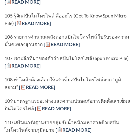
[
READ MORE]
105 รู้จักสปันไมโครไพล์ คืออะไร (Get To Know Spun Micro
Pile)
[
READ MORE]
106 รายการคำนวณหลังตอกสปันไมโครไพล์ ใบรับรองความ
มั่นคงของฐานราก
[
READ MORE]
107 เจาะลึกที่มาของคำว่า สปันไมโครไพล์ (Spun Micro Pile)
[
READ MORE]
108 ทำไมถึงต้องเลือกใช้เสาเข็มสปันไมโครไพล์จาก “ภูมิ
สยาม”
[
READ MORE]
109 มาตรฐานระยะห่างและความปลอดภัยการติดตั้งเสาเข็มส
ปันไมโครไพล์
[
READ MORE]
110 เสริมแกร่งฐานรากกลุ่มรับน้ำหนักมหาศาลด้วยสปัน
ไมโครไพล์จากภูมิสยาม
[
READ MORE]