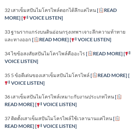
32 เสาเข็มสปันไมโครไพล์ตอกได้ลึกแค่ไหน
[
READ
MORE]
[
VOICE LISTEN]
33 ฐานรากแกร่งบนดินอ่อนกรุงเทพฯ เจาะลึกความท้าทาย
และทางออก
[
READ MORE]
[
VOICE LISTEN]
34 ไขข้อสงสัยสปันไมโครไพล์คืออะไร
[
READ MORE]
[
VOICE LISTEN]
35 5 ข้อดีเด่นของเสาเข็มสปันไมโครไพล์
[
READ MORE]
[
VOICE LISTEN]
36 เสาเข็มสปันไมโครไพล์เหมาะกับงานประเภทไหน
[
READ MORE]
[
VOICE LISTEN]
37 ติดตั้งเสาเข็มสปันไมโครไพล์ใช้เวลานานแค่ไหน
[
READ MORE]
[
VOICE LISTEN]