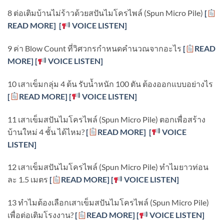
8 ต่อเติมบ้านไม่ร้าวด้วยสปันไมโครไพล์ (Spun Micro Pile)
[
READ MORE]
[
VOICE LISTEN]
9 ค่า Blow Count ที่วิศวกรกำหนดคำนวณจากอะไร
[
READ
MORE]
[
VOICE LISTEN]
10 เสาเข็มกลุ่ม 4 ต้น รับน้ำหนัก 100 ตัน ต้องออกแบบอย่างไร
[
READ MORE]
[
VOICE LISTEN]
11 เสาเข็มสปันไมโครไพล์ (Spun Micro Pile) ตอกเพื่อสร้าง
บ้านใหม่ 4 ชั้น ได้ไหม?
[
READ MORE]
[
VOICE
LISTEN]
12 เสาเข็มสปันไมโครไพล์ (Spun Micro Pile) ทำไมยาวท่อน
ละ 1.5 เมตร
[
READ MORE]
[
VOICE LISTEN]
13 ทำไมต้องเลือกเสาเข็มสปันไมโครไพล์ (Spun Micro Pile)
เพื่อต่อเติมโรงงาน?
[
READ MORE]
[
VOICE LISTEN]