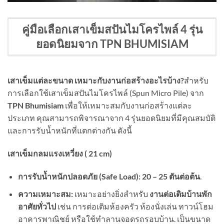
คู่มือเลือกเสาเข็มสปันไมโครไพล์ 4 รุ่น
ยอดนิยมจาก TPN BHUMISIAM
เสาเข็มแต่ละขนาด เหมาะกับงานก่อสร้างอะไรบ้าง?
สำหรับ
การเลือกใช้เสาเข็มสปันไมโครไพล์ (Spun Micro Pile) จาก
TPN Bhumisiam
เพื่อให้เหมาะสมกับงานก่อสร้างแต่ละ
ประเภท คุณสามารถพิจารณาจาก 4 รุ่นยอดนิยมที่มีคุณสมบัติ
และการรับน้ำหนักที่แตกต่างกัน ดังนี้
เสาเข็มกลมแรงเหวี่ยง ( 21 cm)
การรับน้ำหนักปลอดภัย (Safe Load):
20 – 25
ตันต่อต้น
.
ความเหมาะสม:
เหมาะอย่างยิ่งสำหรับ
งานต่อเติมบ้านพัก
อาศัยทั่วไป
เช่น การต่อเติมห้องครัว ห้องนั่งเล่น ทาวน์โฮม
อาคารพาณิชย์ หรือใช้ทำลานจอดรถรอบบ้าน. เป็นขนาด