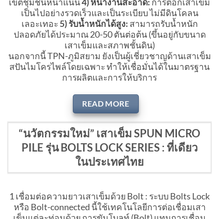
เขตชุมชนหนาแน่น
4
)
หน้างานสะอาด:
การตอกเสาเข็ม
เป็นไปอย่างรวดเร็วและเป็นระเบียบ ไม่มีดินโคลน
เลอะเทอะ
5
)
รับน้ำหนักได้สูง:
สามารถรับน้ำหนัก
ปลอดภัยได้ประมาณ 20-50 ตันต่อต้น (ขึ้นอยู่กับขนาด
เสาเข็มและสภาพชั้นดิน)
นอกจากนี้ TPN-ภูมิสยาม ยังเป็นผู้เชี่ยวชาญด้านเสาเข็ม
สปันไมโครไพล์โดยเฉพาะ ทำให้เชื่อมั่นได้ในมาตรฐาน
การผลิตและการให้บริการ
READ MORE
“นวัตกรรมใหม่” เสาเข็ม SPUN MICRO
PILE รุ่น BOLTS LOCK SERIES : ที่เดียว
ในประเทศไทย
1️ เชื่อมต่อความยาวเสาเข็มด้วย Bolt : ระบบ Bolts Lock
หรือ Bolt-connected นี้ใช้เทคโนโลยีการต่อเชื่อมเสา
เข็มแต่ละท่อนด้วย การขันโบลท์ (Bolt) แทนการเชื่อม