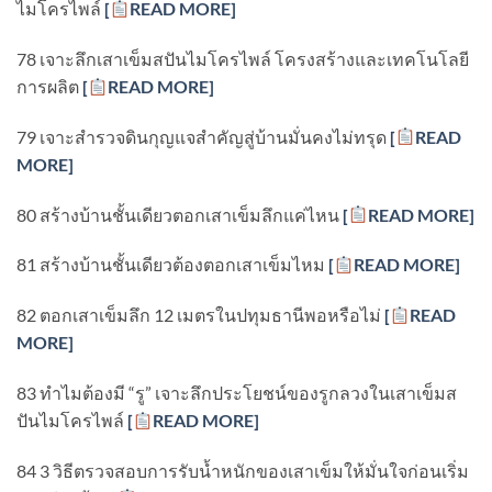
ไมโครไพล์
[
READ MORE]
78 เจาะลึกเสาเข็มสปันไมโครไพล์ โครงสร้างและเทคโนโลยี
การผลิต
[
READ MORE]
79 เจาะสำรวจดินกุญแจสำคัญสู่บ้านมั่นคงไม่ทรุด
[
READ
MORE]
80 สร้างบ้านชั้นเดียวตอกเสาเข็มลึกแค่ไหน
[
READ MORE]
81 สร้างบ้านชั้นเดียวต้องตอกเสาเข็มไหม
[
READ MORE]
82 ตอกเสาเข็มลึก 12 เมตรในปทุมธานีพอหรือไม่
[
READ
MORE]
83 ทำไมต้องมี “รู” เจาะลึกประโยชน์ของรูกลวงในเสาเข็มส
ปันไมโครไพล์
[
READ MORE]
84 3 วิธีตรวจสอบการรับน้ำหนักของเสาเข็มให้มั่นใจก่อนเริ่ม