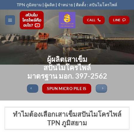
Skip
TPN ภูมิสยาม
|
ผู้ผลิต
|
จำหน่าย
|
ติดตั้ง : สปันไมโครไพล์
to
content
CALL
LINE
ผู้ผลิตเสาเข็ม
สปันไมโครไพล์
มาตรฐาน มอก. 397-2562
SPUN MICRO PILE IS
ทำไมต้องเลือกเสาเข็มสปันไมโครไพล์
TPN ภูมิสยาม