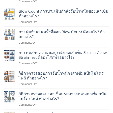
on
Comments Off
เข็ม
ใน
ใน
เสา
Spun
งาน
พื้นที่
เข็ม
Micropile
Blow Count การประเมินกำลังรับน้ำหนักของเสาเข็ม
ต่อ
มี
ส
มี
ทำอย่างไร?
เติม
อาคาร
ปัน
อะไร
บ้าน
ใน
on
Comments Off
ไมโคร
บ้าง?
ใน
พื้นที่
Blow
ไพล์
เขต
มี
Count
การนับจำนวนครั้งที่ตอก Blow Count คืออะไร? ทำ
รับ
ชุมชน?
เครื่องจักร?
การ
น้ำ
อย่างไร?
ประเมิน
หนัก
on
Comments Off
กำลัง
ได้
การ
รับ
เท่าไร?
นับ
การทดสอบความสมบูรณ์ของเสาเข็ม Seismic / Low-
น้ำ
เหมาะ
จำนวน
หนัก
Strain Test คืออะไร? ทำอย่างไร?
กับ
ครั้ง
ของ
อาคาร
on
Comments Off
ที่
เสา
แบบ
การ
ตอก
เข็ม
ไหน
ทดสอบ
วิธีกาตรวจสอบการรับน้ำหนัก เสาเข็มสปันไมโคร
Blow
ทำ
บ้าง?
ความ
Count
ไพล์ ทำอย่างไร?
อย่างไร?
สมบูรณ์
คือ
on
Comments Off
ของ
อะไร?
วิธี
เสา
ทำ
กา
วิธีการตรวจสอบรอยเชื่อมระหว่างท่อนเสาเข็มสปัน
เข็ม
อย่างไร?
ตรวจ
Seismic
ไมโครไพล์ ทำอย่างไร?
สอบ
/
on
Comments Off
การ
Low-
วิธี
รับ
Strain
การ