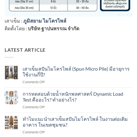
เสาเข็ม :
ภูมิสยาม ไมโครไพล์
ติดตั้งโดย :
บริษัท ฐาปนพรรณ จำกัด
LATEST ARTICLE
เสาเข็มสปันไมโครไพล์ (Spun Micro Pile) มีอายุการ
ใช้งานกี่ปี?
on
Comments Off
เสา
เข็ม
การทดสอบด้วยน้ำหนักพลศาสตร์ Dynamic Load
ส
Test คืออะไร? ทำอย่างไร?
ปัน
on
Comments Off
ไมโคร
การ
ไพล์
ทดสอบ
ทำไมแนะนำเสาเข็มสปันไมโครไพล์ ในงานต่อเติม
(Spun
ด้วย
Micro
อาคาร ในเขตชุมชน?
น้ำ
Pile)
on
Comments Off
หนัก
มีอายุ
ทำไม