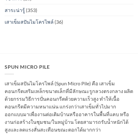
เป็น
สาระน่ารู้
(353)
สนิม
ไหม?
เสาเข็มสปันไมโครไพล์
(36)
SPUN MICRO PILE
เสาเข็มสปันไมโครไพล์ (Spun Micro Pile) คือ เสาเข็ม
คอนกรีตเสริมเหล็กขนาดเล็กที่มีลักษณะรูกลวงตรงกลาง ผลิต
ด้วยกรรมวิธีการปั่นคอนกรีตด้วยความเร็วสูง ทำให้เนื้อ
คอนกรีตมีความหนาแน่น แกร่งกว่าเสาเข็มทั่วไปมาก
ออกแบบมาเพื่องานต่อเติมบ้านหรืออาคารในพื้นที่แคบ หรือ
งานก่อสร้างในชุมชน/ในหมู่บ้าน โดยสามารถรับน้ำหนักได้
สูงและลดแรงสั่นสะเทือนขณะตอกได้มากกว่า