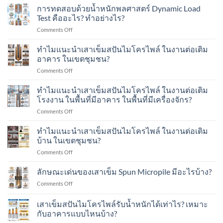
เข็ม
การทดสอบด้วยน้ำหนักพลศาสตร์ Dynamic Load
ส
Test คืออะไร? ทำอย่างไร?
ปัน
on
Comments Off
ไมโคร
การ
ไพล์
ทดสอบ
ทำไมแนะนำเสาเข็มสปันไมโครไพล์ ในงานต่อเติม
(Spun
ด้วย
Micro
อาคาร ในเขตชุมชน?
น้ำ
Pile)
on
Comments Off
หนัก
มีอายุ
ทำไม
พลศาสตร์
การ
แนะนำ
ทำไมแนะนำเสาเข็มสปันไมโครไพล์ ในงานต่อเติม
Dynamic
ใช้
เสา
Load
โรงงาน ในพื้นที่มีอาคาร ในพื้นที่มีเครื่องจักร?
งาน
เข็ม
Test
กี่
on
Comments Off
ส
คือ
ปี?
ทำไม
ปัน
อะไร?
แนะนำ
ทำไมแนะนำเสาเข็มสปันไมโครไพล์ ในงานต่อเติม
ไมโคร
ทำ
เสา
ไพล์
บ้าน ในเขตชุมชน?
อย่างไร?
เข็ม
ใน
on
Comments Off
ส
งาน
ทำไม
ปัน
ต่อ
แนะนำ
ลักษณะเด่นของเสาเข็ม Spun Micropile มีอะไรบ้าง?
ไมโคร
เติม
เสา
ไพล์
อาคาร
on
Comments Off
เข็ม
ใน
ใน
ลักษณะ
ส
งาน
เขต
เด่น
เสาเข็มสปันไมโครไพล์รับน้ำหนักได้เท่าไร? เหมาะ
ปัน
ต่อ
ชุมชน?
ของ
ไมโคร
กับอาคารแบบไหนบ้าง?
เติม
เสา
ไพล์
โรงงาน