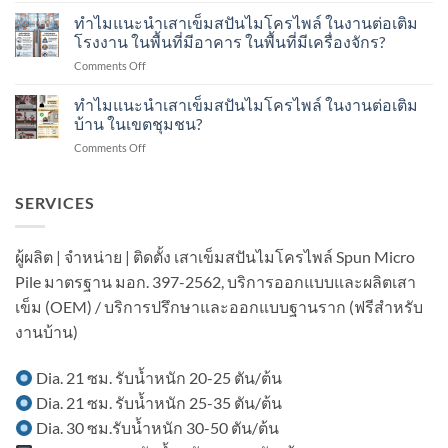
พลศาสตร์
การ
แนะนำ
ทำไมแนะนำเสาเข็มสปันไมโครไพล์ ในงานต่อเติม
Dynamic
ใช้
เสา
Load
โรงงาน ในพื้นที่มีอาคาร ในพื้นที่มีเครื่องจักร?
งาน
เข็ม
Test
กี่
on
Comments Off
ส
คือ
ปี?
ทำไม
ปัน
อะไร?
แนะนำ
ทำไมแนะนำเสาเข็มสปันไมโครไพล์ ในงานต่อเติม
ไมโคร
ทำ
เสา
ไพล์
บ้าน ในเขตชุมชน?
อย่างไร?
เข็ม
ใน
on
Comments Off
ส
งาน
ทำไม
ปัน
ต่อ
แนะนำ
ไมโคร
เติม
เสา
SERVICES
ไพล์
อาคาร
เข็ม
ใน
ใน
ส
งาน
เขต
ปัน
ต่อ
ผู้ผลิต | จำหน่าย | ติดตั้ง เสาเข็มสปันไมโครไพล์ Spun Micro
ชุมชน?
ไมโคร
เติม
Pile มาตรฐาน มอก. 397-2562, บริการออกแบบและผลิตเสา
ไพล์
โรงงาน
ใน
ใน
เข็ม (OEM) / บริการปรึกษาและออกแบบฐานราก (ฟรีสำหรับ
งาน
พื้นที่
งานบ้าน)
ต่อ
มี
เติม
อาคาร
บ้าน
ใน
Dia. 21 ซม. รับน้ำหนัก 20-25 ตัน/ต้น
ใน
พื้นที่
Dia. 21 ซม. รับน้ำหนัก 25-35 ตัน/ต้น
เขต
มี
ชุมชน?
เครื่องจักร?
Dia. 30 ซม.รับน้ำหนัก 30-50 ตัน/ต้น