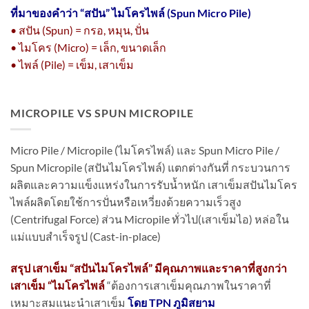
ที่มาของคำว่า “
สปัน” ไมโครไพล์ (Spun Micro Pile)
• สปัน (Spun) = กรอ, หมุน, ปั่น
• ไมโคร (Micro) = เล็ก, ขนาดเล็ก
• ไพล์ (Pile) = เข็ม, เสาเข็ม
MICROPILE VS SPUN MICROPILE
Micro Pile / Micropile (ไมโครไพล์) และ Spun Micro Pile /
Spun Micropile (สปันไมโครไพล์) แตกต่างกันที่ กระบวนการ
ผลิตและความแข็งแหร่งในการรับน้ำหนัก เสาเข็มสปันไมโคร
ไพล์ผลิตโดยใช้การปั่นหรือเหวี่ยงด้วยความเร็วสูง
(Centrifugal Force) ส่วน Micropile ทั่วไป(เสาเข็มไอ) หล่อใน
แม่แบบสำเร็จรูป (Cast-in-place)
สรุป เสาเข็ม “สปันไมโครไพล์” มีคุณภาพและราคาที่สูงกว่า
เสาเข็ม “ไมโครไพล์
“ต้องการเสาเข็มคุณภาพในราคาที่
เหมาะสมแนะนำเสาเข็ม
โดย TPN ภูมิสยาม