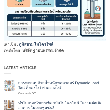
เสาเข็ม :
ภูมิสยาม ไมโครไพล์
ติดตั้งโดย :
บริษัท ฐาปนพรรณ จำกัด
LATEST ARTICLE
การทดสอบด้วยน้ำหนักพลศาสตร์ Dynamic Load
Test คืออะไร? ทำอย่างไร?
on
Comments Off
การ
ทดสอบ
ทำไมแนะนำเสาเข็มสปันไมโครไพล์ ในงานต่อเติม
ด้วย
อาคาร ในเขตชุมชน?
น้ำ