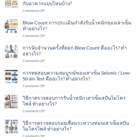
ของ
ไมโคร
กับอาคารแบบไหนบ้าง?
เติม
เสา
ไพล์
โรงงาน
on
Comments Off
เข็ม
ใน
ใน
เสา
Spun
งาน
พื้นที่
เข็ม
Micropile
Blow Count การประเมินกำลังรับน้ำหนักของเสาเข็ม
ต่อ
มี
ส
มี
ทำอย่างไร?
เติม
อาคาร
ปัน
อะไร
บ้าน
ใน
on
Comments Off
ไมโคร
บ้าง?
ใน
พื้นที่
Blow
ไพล์
เขต
มี
Count
การนับจำนวนครั้งที่ตอก Blow Count คืออะไร? ทำ
รับ
ชุมชน?
เครื่องจักร?
การ
น้ำ
อย่างไร?
ประเมิน
หนัก
on
Comments Off
กำลัง
ได้
การ
รับ
เท่าไร?
นับ
การทดสอบความสมบูรณ์ของเสาเข็ม Seismic / Low-
น้ำ
เหมาะ
จำนวน
หนัก
Strain Test คืออะไร? ทำอย่างไร?
กับ
ครั้ง
ของ
อาคาร
on
Comments Off
ที่
เสา
แบบ
การ
ตอก
เข็ม
ไหน
ทดสอบ
วิธีกาตรวจสอบการรับน้ำหนัก เสาเข็มสปันไมโคร
Blow
ทำ
บ้าง?
ความ
Count
ไพล์ ทำอย่างไร?
อย่างไร?
สมบูรณ์
คือ
on
Comments Off
ของ
อะไร?
วิธี
เสา
ทำ
กา
วิธีการตรวจสอบรอยเชื่อมระหว่างท่อนเสาเข็มสปัน
เข็ม
อย่างไร?
ตรวจ
Seismic
ไมโครไพล์ ทำอย่างไร?
สอบ
/
on
Comments Off
การ