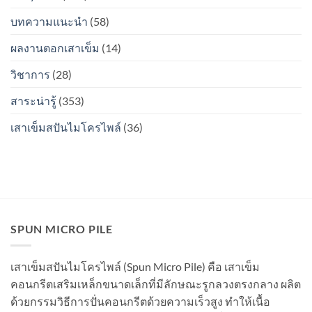
รอย
ท่อน
ต่อ
บทความแนะนำ
(58)
จะ
ระหว่าง
เป็น
ท่อน
สนิม
ผลงานตอกเสาเข็ม
(14)
จะ
ไหม?
เป็น
วิชาการ
(28)
สนิม
ไหม?
สาระน่ารู้
(353)
เสาเข็มสปันไมโครไพล์
(36)
SPUN MICRO PILE
เสาเข็มสปันไมโครไพล์ (Spun Micro Pile) คือ เสาเข็ม
คอนกรีตเสริมเหล็กขนาดเล็กที่มีลักษณะรูกลวงตรงกลาง ผลิต
ด้วยกรรมวิธีการปั่นคอนกรีตด้วยความเร็วสูง ทำให้เนื้อ