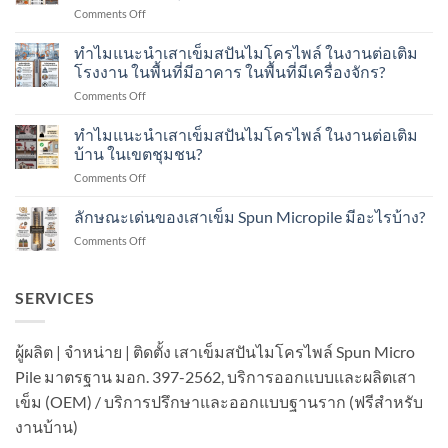
on
Comments Off
หนัก
ทำไม
พลศาสตร์
แนะนำ
ทำไมแนะนำเสาเข็มสปันไมโครไพล์ ในงานต่อเติม
Dynamic
เสา
Load
โรงงาน ในพื้นที่มีอาคาร ในพื้นที่มีเครื่องจักร?
เข็ม
Test
on
Comments Off
ส
คือ
ทำไม
ปัน
อะไร?
แนะนำ
ทำไมแนะนำเสาเข็มสปันไมโครไพล์ ในงานต่อเติม
ไมโคร
ทำ
เสา
ไพล์
บ้าน ในเขตชุมชน?
อย่างไร?
เข็ม
ใน
on
Comments Off
ส
งาน
ทำไม
ปัน
ต่อ
แนะนำ
ลักษณะเด่นของเสาเข็ม Spun Micropile มีอะไรบ้าง?
ไมโคร
เติม
เสา
ไพล์
อาคาร
on
Comments Off
เข็ม
ใน
ใน
ลักษณะ
ส
งาน
เขต
เด่น
ปัน
ต่อ
ชุมชน?
ของ
SERVICES
ไมโคร
เติม
เสา
ไพล์
โรงงาน
เข็ม
ใน
ใน
Spun
งาน
ผู้ผลิต | จำหน่าย | ติดตั้ง เสาเข็มสปันไมโครไพล์ Spun Micro
พื้นที่
Micropile
ต่อ
มี
Pile มาตรฐาน มอก. 397-2562, บริการออกแบบและผลิตเสา
มี
เติม
อาคาร
อะไร
บ้าน
เข็ม (OEM) / บริการปรึกษาและออกแบบฐานราก (ฟรีสำหรับ
ใน
บ้าง?
ใน
พื้นที่
งานบ้าน)
เขต
มี