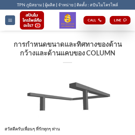
Skip
TPN ภูมิสยาม
|
ผู้ผลิต
|
จำหน่าย
|
ติดตั้ง : สปันไมโครไพล์
to
content
CALL
LINE
การกำหนดขนาดและทิศทางของด้าน
กว้างและด้านแคบของ COLUMN
สวัสดีครับเพื่อนๆ ที่รักทุกๆ ท่าน