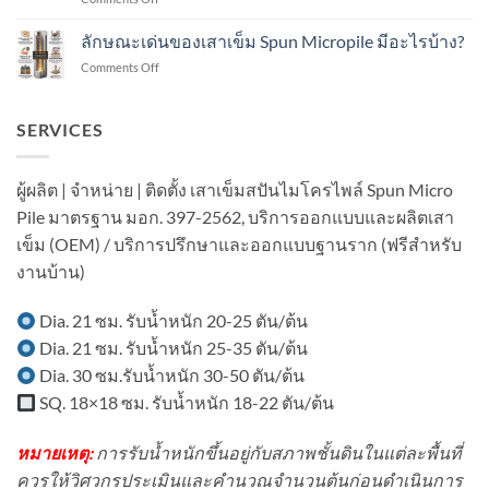
ส
งาน
ทำไม
ปัน
ต่อ
แนะนำ
ลักษณะเด่นของเสาเข็ม Spun Micropile มีอะไรบ้าง?
ไมโคร
เติม
เสา
ไพล์
อาคาร
on
Comments Off
เข็ม
ใน
ใน
ลักษณะ
ส
งาน
เขต
เด่น
ปัน
ต่อ
ชุมชน?
ของ
SERVICES
ไมโคร
เติม
เสา
ไพล์
โรงงาน
เข็ม
ใน
ใน
Spun
งาน
ผู้ผลิต | จำหน่าย | ติดตั้ง เสาเข็มสปันไมโครไพล์ Spun Micro
พื้นที่
Micropile
ต่อ
มี
Pile มาตรฐาน มอก. 397-2562, บริการออกแบบและผลิตเสา
มี
เติม
อาคาร
อะไร
บ้าน
เข็ม (OEM) / บริการปรึกษาและออกแบบฐานราก (ฟรีสำหรับ
ใน
บ้าง?
ใน
พื้นที่
งานบ้าน)
เขต
มี
ชุมชน?
เครื่องจักร?
Dia. 21 ซม. รับน้ำหนัก 20-25 ตัน/ต้น
Dia. 21 ซม. รับน้ำหนัก 25-35 ตัน/ต้น
Dia. 30 ซม.รับน้ำหนัก 30-50 ตัน/ต้น
SQ. 18×18 ซม. รับน้ำหนัก 18-22 ตัน/ต้น
หมายเหตุ:
การรับน้ำหนักขึ้นอยู่กับสภาพชั้นดินในแต่ละพื้นที่
ควรให้วิศวกรประเมินและคำนวณจำนวนต้นก่อนดำเนินการ