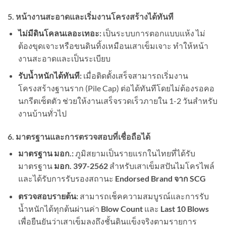
5. หน้างานสะอาดและเริ่มงานโครงสร้างได้ทันที
ไม่มีดินโคลนเลอะเทอะ:
เป็นระบบการตอกแบบแห้ง ไม่
ต้องขุดเจาะหรือขนดินทิ้งเหมือนเสาเข็มเจาะ ทำให้หน้า
งานสะอาดและเป็นระเบียบ
รับน้ำหนักได้ทันที:
เมื่อติดตั้งเสร็จสามารถเริ่มงาน
โครงสร้างฐานราก (Pile Cap) ต่อได้ทันทีโดยไม่ต้องรอคอ
นกรีตเซ็ตตัว ช่วยให้งานเสร็จรวดเร็วภายใน 1-2 วันสำหรับ
งานบ้านทั่วไป
6. มาตรฐานและการตรวจสอบที่เชื่อถือได้
มาตรฐาน มอก.:
ภูมิสยามเป็นรายแรกในไทยที่ได้รับ
มาตรฐาน
มอก. 397-2562
สำหรับเสาเข็มสปันไมโครไพล์
และได้รับการรับรองสถานะ
Endorsed Brand จาก SCG
ตรวจสอบรายต้น:
สามารถเช็คความสมบูรณ์และการรับ
น้ำหนักได้ทุกต้นผ่านค่า
Blow Count
และ
Last 10 Blows
เพื่อยืนยันว่าเสาเข็มลงถึงชั้นดินแข็งจริงตามรายการ