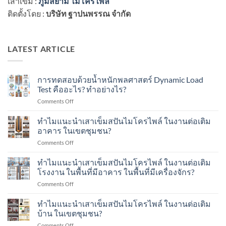
เสาเข็ม :
ภูมิสยาม ไมโครไพล์
ติดตั้งโดย :
บริษัท ฐาปนพรรณ จำกัด
LATEST ARTICLE
การทดสอบด้วยน้ำหนักพลศาสตร์ Dynamic Load
Test คืออะไร? ทำอย่างไร?
on
Comments Off
การ
ทดสอบ
ทำไมแนะนำเสาเข็มสปันไมโครไพล์ ในงานต่อเติม
ด้วย
อาคาร ในเขตชุมชน?
น้ำ
on
Comments Off
หนัก
ทำไม
พลศาสตร์
แนะนำ
ทำไมแนะนำเสาเข็มสปันไมโครไพล์ ในงานต่อเติม
Dynamic
เสา
Load
โรงงาน ในพื้นที่มีอาคาร ในพื้นที่มีเครื่องจักร?
เข็ม
Test
on
Comments Off
ส
คือ
ทำไม
ปัน
อะไร?
แนะนำ
ทำไมแนะนำเสาเข็มสปันไมโครไพล์ ในงานต่อเติม
ไมโคร
ทำ
เสา
ไพล์
บ้าน ในเขตชุมชน?
อย่างไร?
เข็ม
ใน
on
Comments Off