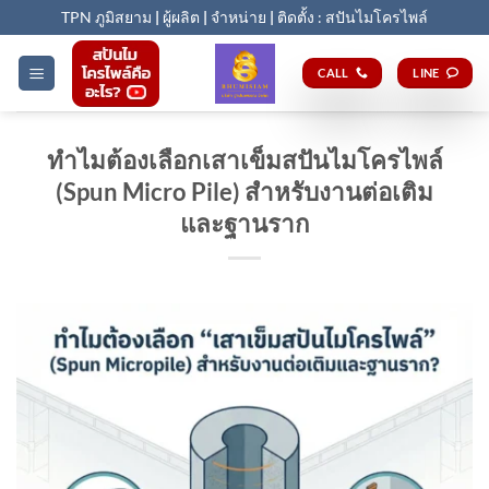
Skip
TPN ภูมิสยาม
|
ผู้ผลิต
|
จำหน่าย
|
ติดตั้ง : สปันไมโครไพล์
to
content
CALL
LINE
ทำไมต้องเลือกเสาเข็มสปันไมโครไพล์
(Spun Micro Pile) สำหรับงานต่อเติม
และฐานราก