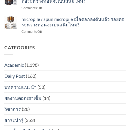
ต่อระหว่างท่อนจะเป็นสนิมไหม?
ท่อน
สนิม
เมื่อ
ต่อ
จะ
ไหม?
on
Comments Off
ตอก
ระหว่าง
เป็น
micro
ลง
ท่อน
สนิม
pile
micropile / spun micropile เมื่อตอกลงดินแล้ว รอยต่อ
ดิน
จะ
ไหม?
/
แล้ว
ระหว่างท่อนจะเป็นสนิมไหม?
เป็น
spun
รอย
สนิม
on
Comments Off
micro
ต่อ
ไหม?
micropile
pile
ระหว่าง
/
เมื่อ
ท่อน
spun
CATEGORIES
ตอก
จะ
micropile
ลง
เป็น
เมื่อ
ดิน
สนิม
ตอก
แล้ว
ไหม?
Academic
(1,198)
ลง
รอย
ดิน
ต่อ
Daily Post
(162)
แล้ว
ระหว่าง
รอย
ท่อน
ต่อ
บทความแนะนำ
(58)
จะ
ระหว่าง
เป็น
ท่อน
สนิม
ผลงานตอกเสาเข็ม
(14)
จะ
ไหม?
เป็น
วิชาการ
(28)
สนิม
ไหม?
สาระน่ารู้
(353)