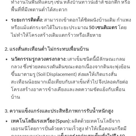
ทำงานในพื้นที่แคบๆ เช่น หลังบ้านทาวน์เฮ้าส์ ซอกตึก หรือ
พื้นที่ที่มีเพดานต่ำได้สะดวก
ระยะการติดตั้ง:
สามารถเข้าตอกได้ชิดผนังบ้านเดิม กำแพง
หรือแม้แต่กระจกได้ในระยะประมาณ
50 เซนติเมตร
โดย
ไม่ทำให้โครงสร้างเดิมแตกร้าวหรือเสียหาย
2. แรงสั่นสะเทือนต่ำ ไม่กระทบเพื่อนบ้าน
นวัตกรรมรูกลวงตรงกลาง:
เสาเข็มชนิดนี้มีลักษณะกลม
กลวง ซึ่งช่วยลดแรงดันดินขณะตอกเนื่องจากดินจะพุ่งย้อน
ขึ้นมาตามรู (Soil Displacement) ส่งผลให้เกิดแรงสั่น
สะเทือนน้อยมากเมื่อเทียบกับเสาเข็มทั่วไป จึงปลอดภัยต่อ
โครงสร้างอาคารข้างเคียงและลดความขัดแย้งกับเพื่อน
บ้าน
3. ความแข็งแกร่งและประสิทธิภาพการรับน้ำหนักสูง
เทคโนโลยีแรงเหวี่ยง (Spun):
ผลิตด้วยเทคโนโลยีจาก
เยอรมนีโดยการปั่นด้วยความเร็วสูง ทำให้เนื้อคอนกรีตมี
ความหนาแน่นสูงและ
แข็งแกร่งกว่าเสาเข็มทั่วไปถึง 10