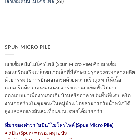
เสาเข็มสปันไมโครไพล์
(36)
SPUN MICRO PILE
เสาเข็มสปันไมโครไพล์ (Spun Micro Pile) คือ เสาเข็ม
คอนกรีตเสริมเหล็กขนาดเล็กที่มีลักษณะรูกลวงตรงกลาง ผลิต
ด้วยกรรมวิธีการปั่นคอนกรีตด้วยความเร็วสูง ทำให้เนื้อ
คอนกรีตมีความหนาแน่น แกร่งกว่าเสาเข็มทั่วไปมาก
ออกแบบมาเพื่องานต่อเติมบ้านหรืออาคารในพื้นที่แคบ หรือ
งานก่อสร้างในชุมชน/ในหมู่บ้าน โดยสามารถรับน้ำหนักได้
สูงและลดแรงสั่นสะเทือนขณะตอกได้มากกว่า
ที่มาของคำว่า “
สปัน” ไมโครไพล์ (Spun Micro Pile)
• สปัน (Spun) = กรอ, หมุน, ปั่น