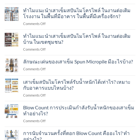
ทำไม
พลศาสตร์
แนะนำ
ทำไมแนะนำเสาเข็มสปันไมโครไพล์ ในงานต่อเติม
Dynamic
เสา
Load
โรงงาน ในพื้นที่มีอาคาร ในพื้นที่มีเครื่องจักร?
เข็ม
Test
on
Comments Off
ส
คือ
ทำไม
ปัน
อะไร?
แนะนำ
ทำไมแนะนำเสาเข็มสปันไมโครไพล์ ในงานต่อเติม
ไมโคร
ทำ
เสา
ไพล์
บ้าน ในเขตชุมชน?
อย่างไร?
เข็ม
ใน
on
Comments Off
ส
งาน
ทำไม
ปัน
ต่อ
แนะนำ
ลักษณะเด่นของเสาเข็ม Spun Micropile มีอะไรบ้าง?
ไมโคร
เติม
เสา
ไพล์
อาคาร
on
Comments Off
เข็ม
ใน
ใน
ลักษณะ
ส
งาน
เขต
เด่น
เสาเข็มสปันไมโครไพล์รับน้ำหนักได้เท่าไร? เหมาะ
ปัน
ต่อ
ชุมชน?
ของ
ไมโคร
กับอาคารแบบไหนบ้าง?
เติม
เสา
ไพล์
โรงงาน
on
Comments Off
เข็ม
ใน
ใน
เสา
Spun
งาน
พื้นที่
เข็ม
Micropile
Blow Count การประเมินกำลังรับน้ำหนักของเสาเข็ม
ต่อ
มี
ส
มี
ทำอย่างไร?
เติม
อาคาร
ปัน
อะไร
บ้าน
ใน
on
Comments Off
ไมโคร
บ้าง?
ใน
พื้นที่
Blow
ไพล์
เขต
มี
Count
การนับจำนวนครั้งที่ตอก Blow Count คืออะไร? ทำ
รับ
ชุมชน?
เครื่องจักร?
การ
น้ำ
อย่างไร?