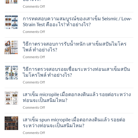
ประเมิน
หนัก
on
Comments Off
กำลัง
ได้
การ
รับ
เท่าไร?
นับ
การทดสอบความสมบูรณ์ของเสาเข็ม Seismic / Low-
น้ำ
เหมาะ
จำนวน
หนัก
Strain Test คืออะไร? ทำอย่างไร?
กับ
ครั้ง
ของ
อาคาร
on
Comments Off
ที่
เสา
แบบ
การ
ตอก
เข็ม
ไหน
ทดสอบ
วิธีกาตรวจสอบการรับน้ำหนัก เสาเข็มสปันไมโคร
Blow
ทำ
บ้าง?
ความ
Count
ไพล์ ทำอย่างไร?
อย่างไร?
สมบูรณ์
คือ
on
Comments Off
ของ
อะไร?
วิธี
เสา
ทำ
กา
วิธีการตรวจสอบรอยเชื่อมระหว่างท่อนเสาเข็มสปัน
เข็ม
อย่างไร?
ตรวจ
Seismic
ไมโครไพล์ ทำอย่างไร?
สอบ
/
on
Comments Off
การ
Low-
วิธี
รับ
Strain
การ
เสาเข็ม micropile เมื่อตอกลงดินแล้ว รอยต่อระหว่าง
น้ำ
Test
ตรวจ
หนัก
ท่อนจะเป็นสนิมไหม?
คือ
สอบ
เสา
อะไร?
on
Comments Off
รอย
เข็ม
ทำ
เสา
เชื่อม
ส
อย่างไร?
เข็ม
เสาเข็ม spun micropile เมื่อตอกลงดินแล้ว รอยต่อ
ระหว่าง
ปัน
micropile
ท่อน
ระหว่างท่อนจะเป็นสนิมไหม?
ไมโคร
เมื่อ
เสา
ไพล์
on
Comments Off
ตอก
เข็ม
ทำ
เสา