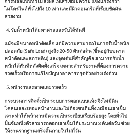
การหล่อแบบทั่วไป
ส่งผลให้เสาเข็มมีความ
แข็งแกร่งกว่า
ไมโครไพล์ทั่วไปถึง
10
เท่า
และมีผิวคอนกรีตที่เรียบขัดมัน
สวยงาม
รับน้ำหนักได้มหาศาลและรับได้ทันที
แม้จะมีขนาดหน้าตัดเล็ก แต่มีความสามารถในการรับน้ำหนัก
ปลอดภัย (
Safe Load)
สูงถึง
20-50
ตันต่อต้น
(
ขึ้นอยู่กับขนาด
หน้าตัดและสภาพดิน)
และจุดเด่นที่สำคัญคือ
สามารถรับน้ำ
หนักได้ทันทีหลังติดตั้งเสร็จ
เหมาะสำหรับงานที่ต้องการความ
รวดเร็วหรือการแก้ไขปัญหาอาคารทรุดตัวอย่างเร่งด่วน
หน้างานสะอาดและรวดเร็ว
กระบวนการติดตั้งเป็น
ระบบการตอกแบบแห้ง
จึงไม่มีดิน
โคลนเลอะเทอะหน้างานและไม่ต้องขนดินทิ้งเหมือนเสาเข็ม
เจาะ
ทำให้หน้างานมีความเป็นระเบียบเรียบร้อยสูง
โดยทั่วไป
ปั้นจั่นหนึ่งตัวสามารถตอกเสาเข็มได้ประมาณ
3
ต้นต่อวัน ช่วย
ให้งานรากฐานเสร็จสิ้นภายในไม่กี่วัน