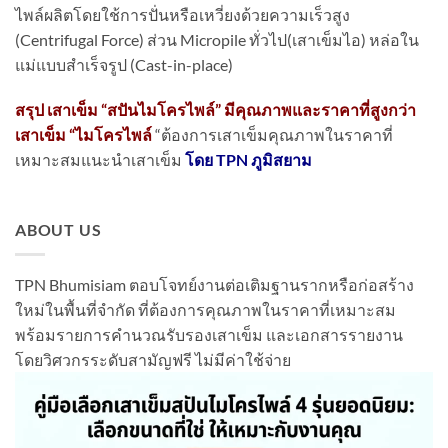
ไพล์ผลิตโดยใช้การปั่นหรือเหวี่ยงด้วยความเร็วสูง
(Centrifugal Force) ส่วน Micropile ทั่วไป(เสาเข็มไอ) หล่อใน
แม่แบบสำเร็จรูป (Cast-in-place)
สรุป เสาเข็ม “สปันไมโครไพล์” มีคุณภาพและราคาที่สูงกว่า
เสาเข็ม “ไมโครไพล์
“ต้องการเสาเข็มคุณภาพในราคาที่
เหมาะสมแนะนำเสาเข็ม
โดย TPN ภูมิสยาม
ABOUT US
TPN Bhumisiam ตอบโจทย์งานต่อเติมฐานรากหรือก่อสร้าง
ใหม่ในพื้นที่จำกัด ที่ต้องการคุณภาพในราคาที่เหมาะสม
พร้อมรายการคำนวณรับรองเสาเข็ม และเอกสารรายงาน
โดยวิศวกรระดับสามัญฟรี ไม่มีค่าใช้จ่าย