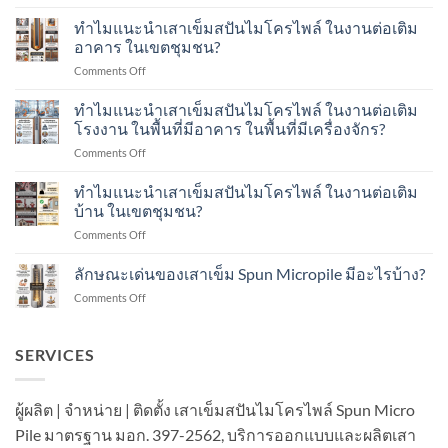
การ
ทดสอบ
ทำไมแนะนำเสาเข็มสปันไมโครไพล์ ในงานต่อเติม
ด้วย
อาคาร ในเขตชุมชน?
น้ำ
on
Comments Off
หนัก
ทำไม
พลศาสตร์
แนะนำ
ทำไมแนะนำเสาเข็มสปันไมโครไพล์ ในงานต่อเติม
Dynamic
เสา
Load
โรงงาน ในพื้นที่มีอาคาร ในพื้นที่มีเครื่องจักร?
เข็ม
Test
on
Comments Off
ส
คือ
ทำไม
ปัน
อะไร?
แนะนำ
ทำไมแนะนำเสาเข็มสปันไมโครไพล์ ในงานต่อเติม
ไมโคร
ทำ
เสา
ไพล์
บ้าน ในเขตชุมชน?
อย่างไร?
เข็ม
ใน
on
Comments Off
ส
งาน
ทำไม
ปัน
ต่อ
แนะนำ
ลักษณะเด่นของเสาเข็ม Spun Micropile มีอะไรบ้าง?
ไมโคร
เติม
เสา
ไพล์
อาคาร
on
Comments Off
เข็ม
ใน
ใน
ลักษณะ
ส
งาน
เขต
เด่น
ปัน
ต่อ
ชุมชน?
ของ
SERVICES
ไมโคร
เติม
เสา
ไพล์
โรงงาน
เข็ม
ใน
ใน
Spun
งาน
ผู้ผลิต | จำหน่าย | ติดตั้ง เสาเข็มสปันไมโครไพล์ Spun Micro
พื้นที่
Micropile
ต่อ
มี
Pile มาตรฐาน มอก. 397-2562, บริการออกแบบและผลิตเสา
มี
เติม
อาคาร