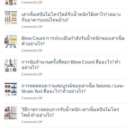
อาคาร
on
Comments Off
เข็ม
ใน
ใน
ลักษณะ
ส
งาน
เขต
เด่น
เสาเข็มสปันไมโครไพล์รับน้ำหนักได้เท่าไร? เหมาะ
ปัน
ต่อ
ชุมชน?
ของ
ไมโคร
กับอาคารแบบไหนบ้าง?
เติม
เสา
ไพล์
โรงงาน
on
Comments Off
เข็ม
ใน
ใน
เสา
Spun
งาน
พื้นที่
เข็ม
Micropile
Blow Count การประเมินกำลังรับน้ำหนักของเสาเข็ม
ต่อ
มี
ส
มี
ทำอย่างไร?
เติม
อาคาร
ปัน
อะไร
บ้าน
ใน
on
Comments Off
ไมโคร
บ้าง?
ใน
พื้นที่
Blow
ไพล์
เขต
มี
Count
การนับจำนวนครั้งที่ตอก Blow Count คืออะไร? ทำ
รับ
ชุมชน?
เครื่องจักร?
การ
น้ำ
อย่างไร?
ประเมิน
หนัก
on
Comments Off
กำลัง
ได้
การ
รับ
เท่าไร?
นับ
การทดสอบความสมบูรณ์ของเสาเข็ม Seismic / Low-
น้ำ
เหมาะ
จำนวน
หนัก
Strain Test คืออะไร? ทำอย่างไร?
กับ
ครั้ง
ของ
อาคาร
on
Comments Off
ที่
เสา
แบบ
การ
ตอก
เข็ม
ไหน
ทดสอบ
วิธีกาตรวจสอบการรับน้ำหนัก เสาเข็มสปันไมโคร
Blow
ทำ
บ้าง?
ความ
Count
ไพล์ ทำอย่างไร?
อย่างไร?
สมบูรณ์
คือ
on
Comments Off
ของ
อะไร?
วิธี
เสา
ทำ