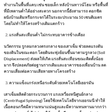
ทำงานในพื้นที่แคบ เช่น ซอยเล็ก หลังบ้านทาวน์โฮม หรือพื้นที่
ที่มีเพดานต่ำได้อย่างสะดวก
นอกจากนี้ยังสามารถ
ตอกชิด
ผนังบ้านเดิมหรือกระจกได้ในระยะประมาณ
50
เซนติเมตร
โดยไม่ทำให้โครงสร้างเดิมแตกร้าว
แรงสั่นสะเทือนต่ำ ไม่กระทบอาคารข้างเคียง
นวัตกรรม
รูกลมกลวงตรงกลาง
ของเสาเข็ม ช่วยลดแรงดัน
ของดินในขณะตอก โดยดินจะพุ่งย้อนขึ้นมาตามรูกลวง (
Soil
Displacement)
ส่งผลให้เกิด
แรงสั่นสะเทือนขณะติดตั้งน้อย
มาก
จึงปลอดภัยต่อฐานรากเดิมและอาคารของเพื่อนบ้าน ลด
ความเสี่ยงต่อความเสียหายทางโครงสร้าง
ความแข็งแกร่งเหนือระดับด้วยเทคโนโลยีเยอรมัน
เสาเข็มผลิตด้วยกระบวนการ
แรงเหวี่ยงหนีศูนย์กลาง
(
Centrifugal Spinning)
โดยใช้เทคโนโลยีจากเยอรมนี ทำให้
เนื้อคอนกรีตมีความหนาแน่นสูงและมีความทนทานมากกว่า