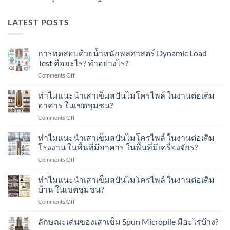
LATEST POSTS
การทดสอบด้วยน้ำหนักพลศาสตร์ Dynamic Load
Test คืออะไร? ทำอย่างไร?
on
Comments Off
การ
ทดสอบ
ทำไมแนะนำเสาเข็มสปันไมโครไพล์ ในงานต่อเติม
ด้วย
อาคาร ในเขตชุมชน?
น้ำ
on
Comments Off
หนัก
ทำไม
พลศาสตร์
แนะนำ
ทำไมแนะนำเสาเข็มสปันไมโครไพล์ ในงานต่อเติม
Dynamic
เสา
Load
โรงงาน ในพื้นที่มีอาคาร ในพื้นที่มีเครื่องจักร?
เข็ม
Test
on
Comments Off
ส
คือ
ทำไม
ปัน
อะไร?
แนะนำ
ทำไมแนะนำเสาเข็มสปันไมโครไพล์ ในงานต่อเติม
ไมโคร
ทำ
เสา
ไพล์
บ้าน ในเขตชุมชน?
อย่างไร?
เข็ม
ใน
on
Comments Off
ส
งาน
ทำไม
ปัน
ต่อ
แนะนำ
ลักษณะเด่นของเสาเข็ม Spun Micropile มีอะไรบ้าง?
ไมโคร
เติม
เสา
ไพล์