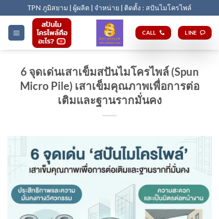
Skip
TPN ภูมิสยาม
|
ผู้ผลิต
|
จำหน่าย
|
ติดตั้ง : สปันไมโครไพล์
to
content
CALL
LINE
6 จุดเด่นเสาเข็มสปันไมโครไพล์ (Spun
Micro Pile) เสาเข็มคุณภาพเพื่อการต่อ
เติมและฐานรากมั่นคง