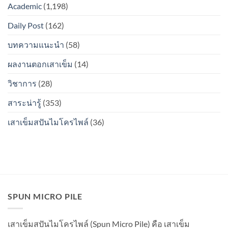
ไหม?
Academic
(1,198)
ลง
รอย
ดิน
ต่อ
Daily Post
(162)
แล้ว
ระหว่าง
รอย
ท่อน
ต่อ
บทความแนะนำ
(58)
จะ
ระหว่าง
เป็น
ท่อน
สนิม
ผลงานตอกเสาเข็ม
(14)
จะ
ไหม?
เป็น
วิชาการ
(28)
สนิม
ไหม?
สาระน่ารู้
(353)
เสาเข็มสปันไมโครไพล์
(36)
SPUN MICRO PILE
เสาเข็มสปันไมโครไพล์ (Spun Micro Pile) คือ เสาเข็ม