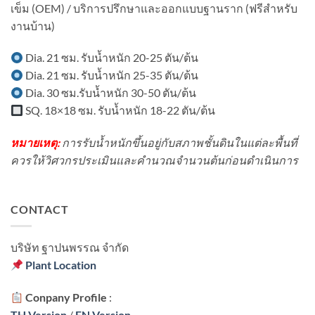
อะไร
บ้าน
เข็ม (OEM) / บริการปรึกษาและออกแบบฐานราก (ฟรีสำหรับ
ใน
บ้าง?
ใน
พื้นที่
งานบ้าน)
เขต
มี
ชุมชน?
เครื่องจักร?
Dia. 21 ซม. รับน้ำหนัก 20-25 ตัน/ต้น
Dia. 21 ซม. รับน้ำหนัก 25-35 ตัน/ต้น
Dia. 30 ซม.รับน้ำหนัก 30-50 ตัน/ต้น
SQ. 18×18 ซม. รับน้ำหนัก 18-22 ตัน/ต้น
หมายเหตุ:
การรับน้ำหนักขึ้นอยู่กับสภาพชั้นดินในแต่ละพื้นที่
ควรให้วิศวกรประเมินและคำนวณจำนวนต้นก่อนดำเนินการ
CONTACT
บริษัท ฐาปนพรรณ จํากัด
Plant Location
Conpany Profile
:
TH Version
/
EN Version