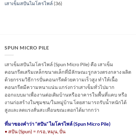
เสาเข็มสปันไมโครไพล์
(36)
SPUN MICRO PILE
เสาเข็มสปันไมโครไพล์ (Spun Micro Pile) คือ เสาเข็ม
คอนกรีตเสริมเหล็กขนาดเล็กที่มีลักษณะรูกลวงตรงกลาง ผลิต
ด้วยกรรมวิธีการปั่นคอนกรีตด้วยความเร็วสูง ทำให้เนื้อ
คอนกรีตมีความหนาแน่น แกร่งกว่าเสาเข็มทั่วไปมาก
ออกแบบมาเพื่องานต่อเติมบ้านหรืออาคารในพื้นที่แคบ หรือ
งานก่อสร้างในชุมชน/ในหมู่บ้าน โดยสามารถรับน้ำหนักได้
สูงและลดแรงสั่นสะเทือนขณะตอกได้มากกว่า
ที่มาของคำว่า “
สปัน” ไมโครไพล์ (Spun Micro Pile)
• สปัน (Spun) = กรอ, หมุน, ปั่น