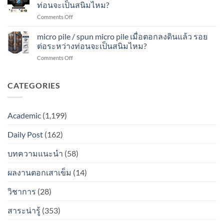
เมื่อ
ดิน
ท่อนจะเป็นสนิมไหม?
ต่อ
ไหม?
ตอก
แล้ว
ระหว่าง
on
Comments Off
ลง
รอย
ท่อน
spun
ดิน
ต่อ
จะ
micro
micro pile / spun micro pile เมื่อตอกลงดินแล้ว รอย
แล้ว
ระหว่าง
เป็น
pile
รอย
ต่อระหว่างท่อนจะเป็นสนิมไหม?
ท่อน
สนิม
เมื่อ
ต่อ
จะ
ไหม?
on
Comments Off
ตอก
ระหว่าง
เป็น
micro
ลง
ท่อน
สนิม
pile
ดิน
จะ
ไหม?
/
CATEGORIES
แล้ว
เป็น
spun
รอย
สนิม
micro
ต่อ
ไหม?
pile
ระหว่าง
Academic
(1,199)
เมื่อ
ท่อน
ตอก
จะ
Daily Post
(162)
ลง
เป็น
ดิน
สนิม
แล้ว
บทความแนะนำ
(58)
ไหม?
รอย
ต่อ
ผลงานตอกเสาเข็ม
(14)
ระหว่าง
ท่อน
วิชาการ
(28)
จะ
เป็น
สาระน่ารู้
(353)
สนิม
ไหม?