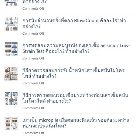
ทำอย่างไร?
เติม
อาคาร
ปัน
อะไร
บ้าน
ใน
on
Comments Off
ไมโคร
บ้าง?
ใน
พื้นที่
Blow
ไพล์
เขต
มี
Count
การนับจำนวนครั้งที่ตอก Blow Count คืออะไร? ทำ
รับ
ชุมชน?
เครื่องจักร?
การ
น้ำ
อย่างไร?
ประเมิน
หนัก
on
Comments Off
กำลัง
ได้
การ
รับ
เท่าไร?
นับ
การทดสอบความสมบูรณ์ของเสาเข็ม Seismic / Low-
น้ำ
เหมาะ
จำนวน
หนัก
Strain Test คืออะไร? ทำอย่างไร?
กับ
ครั้ง
ของ
อาคาร
on
Comments Off
ที่
เสา
แบบ
การ
ตอก
เข็ม
ไหน
ทดสอบ
วิธีกาตรวจสอบการรับน้ำหนัก เสาเข็มสปันไมโคร
Blow
ทำ
บ้าง?
ความ
Count
ไพล์ ทำอย่างไร?
อย่างไร?
สมบูรณ์
คือ
on
Comments Off
ของ
อะไร?
วิธี
เสา
ทำ
กา
วิธีการตรวจสอบรอยเชื่อมระหว่างท่อนเสาเข็มสปัน
เข็ม
อย่างไร?
ตรวจ
Seismic
ไมโครไพล์ ทำอย่างไร?
สอบ
/
on
Comments Off
การ
Low-
วิธี
รับ
Strain
การ
เสาเข็ม micropile เมื่อตอกลงดินแล้ว รอยต่อระหว่าง
น้ำ
Test
ตรวจ
หนัก
ท่อนจะเป็นสนิมไหม?
คือ
สอบ
เสา
อะไร?
on
Comments Off
รอย
เข็ม
ทำ