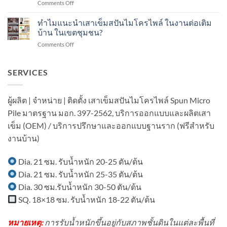
on
Comments Off
ส
คือ
ปี?
ทำไม
ปัน
อะไร?
แนะนำ
ทำไมแนะนำเสาเข็มสปันไมโครไพล์ ในงานต่อเติม
ไมโคร
ทำ
เสา
ไพล์
บ้าน ในเขตชุมชน?
อย่างไร?
เข็ม
ใน
on
Comments Off
ส
งาน
ทำไม
ปัน
ต่อ
แนะนำ
ไมโคร
เติม
เสา
SERVICES
ไพล์
อาคาร
เข็ม
ใน
ใน
ส
งาน
เขต
ปัน
ต่อ
ผู้ผลิต | จำหน่าย | ติดตั้ง เสาเข็มสปันไมโครไพล์ Spun Micro
ชุมชน?
ไมโคร
เติม
Pile มาตรฐาน มอก. 397-2562, บริการออกแบบและผลิตเสา
ไพล์
โรงงาน
ใน
ใน
เข็ม (OEM) / บริการปรึกษาและออกแบบฐานราก (ฟรีสำหรับ
งาน
พื้นที่
งานบ้าน)
ต่อ
มี
เติม
อาคาร
บ้าน
ใน
Dia. 21 ซม. รับน้ำหนัก 20-25 ตัน/ต้น
ใน
พื้นที่
Dia. 21 ซม. รับน้ำหนัก 25-35 ตัน/ต้น
เขต
มี
ชุมชน?
เครื่องจักร?
Dia. 30 ซม.รับน้ำหนัก 30-50 ตัน/ต้น
SQ. 18×18 ซม. รับน้ำหนัก 18-22 ตัน/ต้น
หมายเหตุ:
การรับน้ำหนักขึ้นอยู่กับสภาพชั้นดินในแต่ละพื้นที่