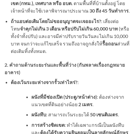
เขต (กทม.), เทศบาล หรือ อบต.
ตามพื้นที่ที่บ้านตั้งอยู่ โดย
เจ้าหน้าที่จะใช้เวลาพิจารณาประมาณ
30 ถึง 45 วันทำการ
.
ถ้าแอบต่อเติมโดยไม่ขออนุญาตจะเจออะไร?
: เสี่ยงต่อ
โทษ
จำคุกไม่เกิน 3 เดือน หรือปรับไม่เกิน 60,000 บาท
(หรือ
ทั้งจำทั้งปรับ) และอาจมีค่าปรับรายวันวันละไม่เกิน 10,000
บาท จนกว่าจะแก้ไขเสร็จ รวมถึงอาจถูกสั่งให้
รื้อถอน
ส่วนที่
ต่อเติมทิ้งทั้งหมด.
2. คำถามด้านระยะร่นและพื้นที่ว่าง (กันพลาดเรื่องกฎหมาย
อาคาร)
ต้องเว้นระยะห่างจากรั้วเท่าไหร่?
:
ผนังที่มีช่องเปิด (ประตู/หน้าต่าง)
: ต้องห่างจาก
แนวเขตที่ดินอย่างน้อย
2 เมตร
.
ผนังทึบ
: สามารถเว้นระยะได้
50 เซนติเมตร
.
การสร้างชิดเขต
: ทำได้เฉพาะกรณีเป็นผนังทึบ
และ
ต้องได้รับความยินยอมเป็นลายลักษณ์อักษร