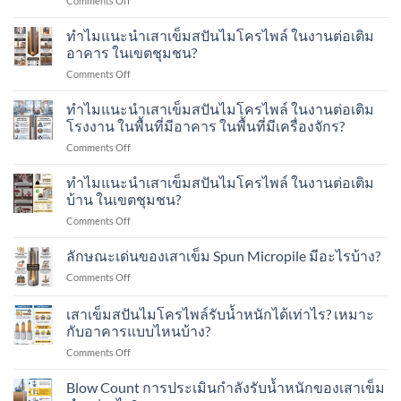
Comments Off
ไมโคร
การ
ไพล์
ทดสอบ
ทำไมแนะนำเสาเข็มสปันไมโครไพล์ ในงานต่อเติม
(Spun
ด้วย
Micro
อาคาร ในเขตชุมชน?
น้ำ
Pile)
on
Comments Off
หนัก
มีอายุ
ทำไม
พลศาสตร์
การ
แนะนำ
ทำไมแนะนำเสาเข็มสปันไมโครไพล์ ในงานต่อเติม
Dynamic
ใช้
เสา
Load
โรงงาน ในพื้นที่มีอาคาร ในพื้นที่มีเครื่องจักร?
งาน
เข็ม
Test
กี่
on
Comments Off
ส
คือ
ปี?
ทำไม
ปัน
อะไร?
แนะนำ
ทำไมแนะนำเสาเข็มสปันไมโครไพล์ ในงานต่อเติม
ไมโคร
ทำ
เสา
ไพล์
บ้าน ในเขตชุมชน?
อย่างไร?
เข็ม
ใน
on
Comments Off
ส
งาน
ทำไม
ปัน
ต่อ
แนะนำ
ลักษณะเด่นของเสาเข็ม Spun Micropile มีอะไรบ้าง?
ไมโคร
เติม
เสา
ไพล์
อาคาร
on
Comments Off
เข็ม
ใน
ใน
ลักษณะ
ส
งาน
เขต
เด่น
เสาเข็มสปันไมโครไพล์รับน้ำหนักได้เท่าไร? เหมาะ
ปัน
ต่อ
ชุมชน?
ของ
ไมโคร
กับอาคารแบบไหนบ้าง?
เติม
เสา
ไพล์
โรงงาน
on
Comments Off
เข็ม
ใน
ใน
เสา
Spun
งาน
พื้นที่
เข็ม
Micropile
Blow Count การประเมินกำลังรับน้ำหนักของเสาเข็ม
ต่อ
มี
ส
มี