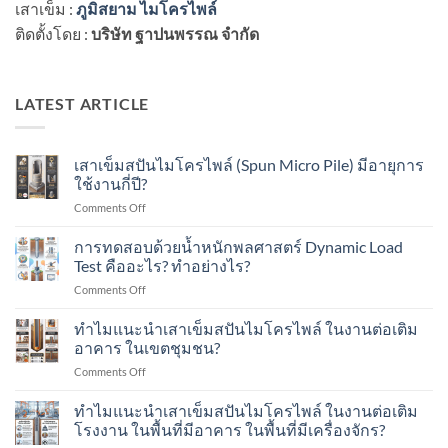
เสาเข็ม :
ภูมิสยาม ไมโครไพล์
ติดตั้งโดย :
บริษัท ฐาปนพรรณ จำกัด
LATEST ARTICLE
เสาเข็มสปันไมโครไพล์ (Spun Micro Pile) มีอายุการ
ใช้งานกี่ปี?
on
Comments Off
เสา
เข็ม
การทดสอบด้วยน้ำหนักพลศาสตร์ Dynamic Load
ส
Test คืออะไร? ทำอย่างไร?
ปัน
on
Comments Off
ไมโคร
การ
ไพล์
ทดสอบ
ทำไมแนะนำเสาเข็มสปันไมโครไพล์ ในงานต่อเติม
(Spun
ด้วย
Micro
อาคาร ในเขตชุมชน?
น้ำ
Pile)
on
Comments Off
หนัก
มีอายุ
ทำไม
พลศาสตร์
การ
แนะนำ
ทำไมแนะนำเสาเข็มสปันไมโครไพล์ ในงานต่อเติม
Dynamic
ใช้
เสา
Load
โรงงาน ในพื้นที่มีอาคาร ในพื้นที่มีเครื่องจักร?
งาน
เข็ม
Test
กี่