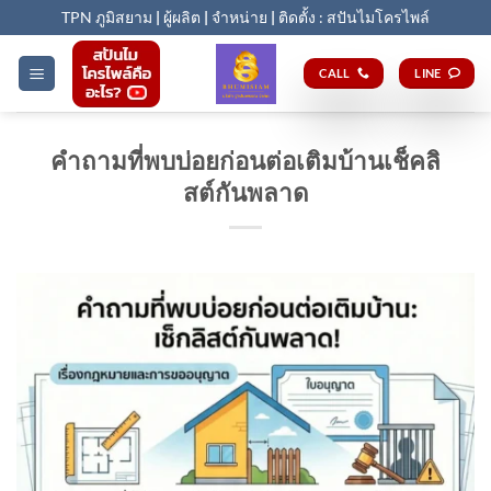
Skip
TPN ภูมิสยาม
|
ผู้ผลิต
|
จำหน่าย
|
ติดตั้ง : สปันไมโครไพล์
to
content
CALL
LINE
คำถามที่พบบ่อยก่อนต่อเติมบ้านเช็คลิ
สต์กันพลาด