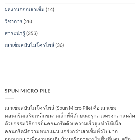
ระหว่าง
เป็น
ท่อน
สนิม
ผลงานตอกเสาเข็ม
(14)
จะ
ไหม?
เป็น
วิชาการ
(28)
สนิม
ไหม?
สาระน่ารู้
(353)
เสาเข็มสปันไมโครไพล์
(36)
SPUN MICRO PILE
เสาเข็มสปันไมโครไพล์ (Spun Micro Pile) คือ เสาเข็ม
คอนกรีตเสริมเหล็กขนาดเล็กที่มีลักษณะรูกลวงตรงกลาง ผลิต
ด้วยกรรมวิธีการปั่นคอนกรีตด้วยความเร็วสูง ทำให้เนื้อ
คอนกรีตมีความหนาแน่น แกร่งกว่าเสาเข็มทั่วไปมาก
ออกแบบมาเพื่องานต่อเติมบ้านหรืออาคารในพื้นที่แคบ หรือ