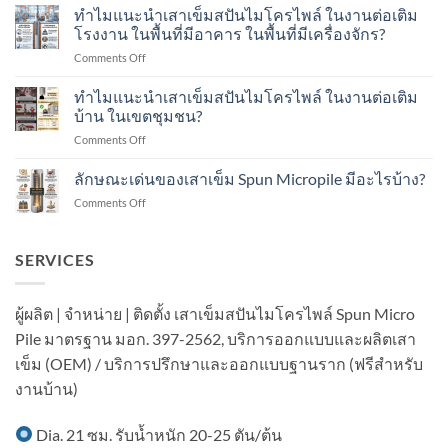
แนะนำ
ทำไมแนะนำเสาเข็มสปันไมโครไพล์ ในงานต่อเติม
Dynamic
เสา
Load
โรงงาน ในพื้นที่มีอาคาร ในพื้นที่มีเครื่องจักร?
เข็ม
Test
on
Comments Off
ส
คือ
ทำไม
ปัน
อะไร?
แนะนำ
ทำไมแนะนำเสาเข็มสปันไมโครไพล์ ในงานต่อเติม
ไมโคร
ทำ
เสา
ไพล์
บ้าน ในเขตชุมชน?
อย่างไร?
เข็ม
ใน
on
Comments Off
ส
งาน
ทำไม
ปัน
ต่อ
แนะนำ
ลักษณะเด่นของเสาเข็ม Spun Micropile มีอะไรบ้าง?
ไมโคร
เติม
เสา
ไพล์
อาคาร
on
Comments Off
เข็ม
ใน
ใน
ลักษณะ
ส
งาน
เขต
เด่น
ปัน
ต่อ
ชุมชน?
ของ
SERVICES
ไมโคร
เติม
เสา
ไพล์
โรงงาน
เข็ม
ใน
ใน
Spun
งาน
ผู้ผลิต | จำหน่าย | ติดตั้ง เสาเข็มสปันไมโครไพล์ Spun Micro
พื้นที่
Micropile
ต่อ
มี
Pile มาตรฐาน มอก. 397-2562, บริการออกแบบและผลิตเสา
มี
เติม
อาคาร
อะไร
บ้าน
เข็ม (OEM) / บริการปรึกษาและออกแบบฐานราก (ฟรีสำหรับ
ใน
บ้าง?
ใน
พื้นที่
งานบ้าน)
เขต
มี
ชุมชน?
เครื่องจักร?
Dia. 21 ซม. รับน้ำหนัก 20-25 ตัน/ต้น