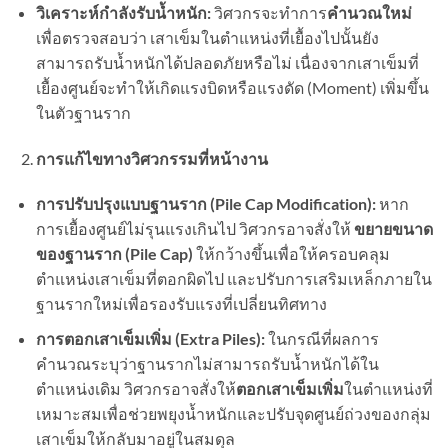
วิเคราะห์กำลังรับน้ำหนัก:
วิศวกรจะทำการ
คำนวณใหม่
เพื่อตรวจสอบว่า เสาเข็มในตำแหน่งที่เยื้องไปนั้นยัง
สามารถรับน้ำหนักได้ปลอดภัยหรือไม่ เนื่องจากเสาเข็มที่
เยื้องศูนย์จะทำให้เกิดแรงบิดหรือแรงดัด (Moment) เพิ่มขึ้น
ในตัวฐานราก
การแก้ไขทางวิศวกรรมที่หน้างาน
การปรับปรุงแบบฐานราก (
Pile Cap Modification):
หาก
การเยื้องศูนย์ไม่รุนแรงเกินไป วิศวกรอาจสั่งให้
ขยายขนาด
ของฐานราก (
Pile Cap)
ให้กว้างขึ้นเพื่อให้ครอบคลุม
ตำแหน่งเสาเข็มที่ตอกผิดไป และปรับการเสริมเหล็กภายใน
ฐานรากใหม่เพื่อรองรับแรงที่เปลี่ยนทิศทาง
การตอกเสาเข็มเพิ่ม (
Extra Piles):
ในกรณีที่ผลการ
คำนวณระบุว่าฐานรากไม่สามารถรับน้ำหนักได้ใน
ตำแหน่งเดิม วิศวกรอาจสั่งให้
ตอกเสาเข็มเพิ่ม
ในตำแหน่งที่
เหมาะสมเพื่อช่วยพยุงน้ำหนักและปรับจุดศูนย์ถ่วงของกลุ่ม
เสาเข็มให้กลับมาอยู่ในสมดุล