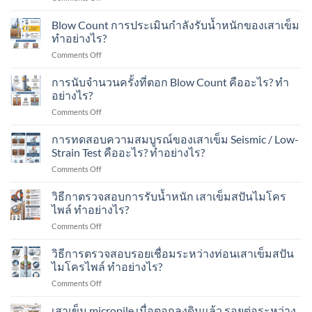
ใน
ใน
เสา
Spun
งาน
พื้นที่
เข็ม
Micropile
Blow Count การประเมินกำลังรับน้ำหนักของเสาเข็ม
ต่อ
มี
ส
มี
ทำอย่างไร?
เติม
อาคาร
ปัน
อะไร
บ้าน
ใน
on
Comments Off
ไมโคร
บ้าง?
ใน
พื้นที่
Blow
ไพล์
เขต
มี
Count
การนับจำนวนครั้งที่ตอก Blow Count คืออะไร? ทำ
รับ
ชุมชน?
เครื่องจักร?
การ
น้ำ
อย่างไร?
ประเมิน
หนัก
on
Comments Off
กำลัง
ได้
การ
รับ
เท่าไร?
นับ
การทดสอบความสมบูรณ์ของเสาเข็ม Seismic / Low-
น้ำ
เหมาะ
จำนวน
หนัก
Strain Test คืออะไร? ทำอย่างไร?
กับ
ครั้ง
ของ
อาคาร
on
Comments Off
ที่
เสา
แบบ
การ
ตอก
เข็ม
ไหน
ทดสอบ
วิธีกาตรวจสอบการรับน้ำหนัก เสาเข็มสปันไมโคร
Blow
ทำ
บ้าง?
ความ
Count
ไพล์ ทำอย่างไร?
อย่างไร?
สมบูรณ์
คือ
on
Comments Off
ของ
อะไร?
วิธี
เสา
ทำ
กา
วิธีการตรวจสอบรอยเชื่อมระหว่างท่อนเสาเข็มสปัน
เข็ม
อย่างไร?
ตรวจ
Seismic
ไมโครไพล์ ทำอย่างไร?
สอบ
/
on
Comments Off
การ
Low-
วิธี
รับ
Strain
การ
เสาเข็ม micropile เมื่อตอกลงดินแล้ว รอยต่อระหว่าง
น้ำ
Test