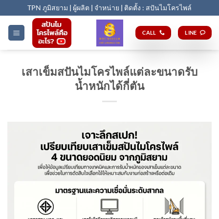
Skip
TPN ภูมิสยาม
|
ผู้ผลิต
|
จำหน่าย
|
ติดตั้ง : สปันไมโครไพล์
to
content
CALL
LINE
เสาเข็มสปันไมโครไพล์แต่ละขนาดรับ
น้ำหนักได้กี่ตัน