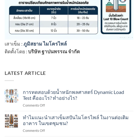
เสาเข็ม :
ภูมิสยาม ไมโครไพล์
ติดตั้งโดย :
บริษัท ฐาปนพรรณ จำกัด
LATEST ARTICLE
การทดสอบด้วยน้ำหนักพลศาสตร์ Dynamic Load
Test คืออะไร? ทำอย่างไร?
on
Comments Off
การ
ทดสอบ
ทำไมแนะนำเสาเข็มสปันไมโครไพล์ ในงานต่อเติม
ด้วย
อาคาร ในเขตชุมชน?
น้ำ
on
Comments Off
หนัก
ทำไม
พลศาสตร์