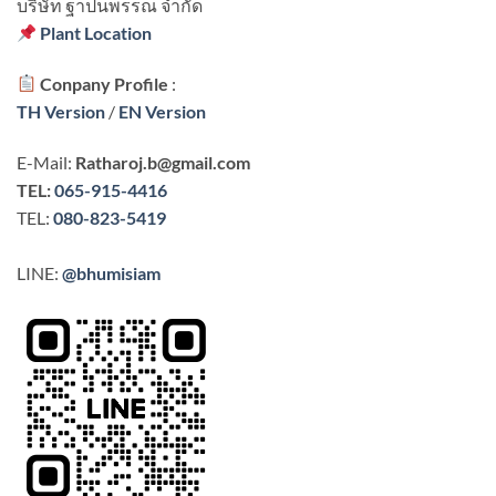
บริษัท ฐาปนพรรณ จํากัด
Plant Location
Conpany Profile
:
TH Version
/
EN Version
E-Mail:
Ratharoj.b@gmail.com
TEL:
065-915-4416
TEL:
080-823-5419
LINE:
@bhumisiam