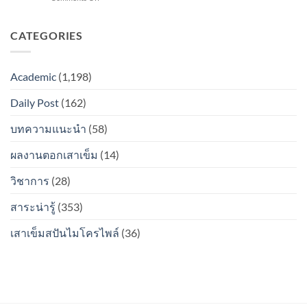
ต่อ
ไหม?
micropile
pile
ระหว่าง
/
เมื่อ
ท่อน
spun
CATEGORIES
ตอก
จะ
micropile
ลง
เป็น
เมื่อ
ดิน
สนิม
ตอก
แล้ว
ไหม?
Academic
(1,198)
ลง
รอย
ดิน
ต่อ
Daily Post
(162)
แล้ว
ระหว่าง
รอย
ท่อน
ต่อ
บทความแนะนำ
(58)
จะ
ระหว่าง
เป็น
ท่อน
สนิม
ผลงานตอกเสาเข็ม
(14)
จะ
ไหม?
เป็น
วิชาการ
(28)
สนิม
ไหม?
สาระน่ารู้
(353)
เสาเข็มสปันไมโครไพล์
(36)