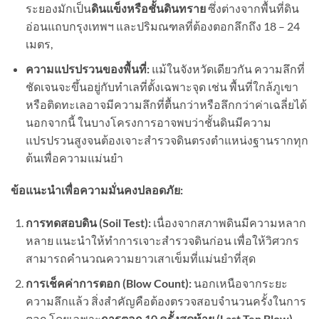
ระยองมักเป็น
ดินแข็งหรือชั้นดินทราย
ซึ่งต่างจากพื้นที่ดิน
อ่อนแถบกรุงเทพฯ และปริมณฑลที่ต้องตอกลึกถึง 18 – 24
เมตร,
ความแปรปรวนของพื้นที่:
แม้ในจังหวัดเดียวกัน ความลึกที่
ชัดเจนจะขึ้นอยู่กับทำเลที่ตั้งเฉพาะจุด เช่น พื้นที่ใกล้ภูเขา
หรือติดทะเลอาจมีความลึกที่ตื้นกว่าหรือลึกกว่าค่าเฉลี่ยได้
นอกจากนี้ ในบางโครงการอาจพบว่าชั้นดินมีความ
แปรปรวนสูงจนต้องเจาะสำรวจดินตรงตำแหน่งฐานรากทุก
ต้นเพื่อความแม่นยำ
ข้อแนะนำเพื่อความมั่นคงปลอดภัย:
การทดสอบดิน (Soil Test):
เนื่องจากสภาพดินมีความหลาก
หลาย แนะนำให้ทำการเจาะสำรวจดินก่อน เพื่อให้วิศวกร
สามารถคำนวณความยาวเสาเข็มที่แม่นยำที่สุด
การเช็คค่าการตอก (Blow Count):
นอกเหนือจากระยะ
ความลึกแล้ว สิ่งสำคัญคือต้องตรวจสอบจำนวนครั้งในการ
ตอก โดยเฉพาะ
การตอก
10
ครั้งสุดท้าย (Last Ten Blow)