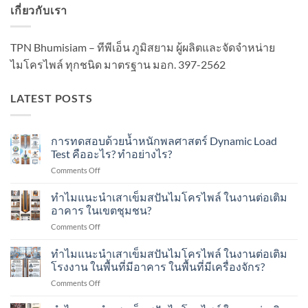
เกี่ยวกับเรา
TPN Bhumisiam – ทีพีเอ็น ภูมิสยาม ผู้ผลิตและจัดจำหน่าย
ไมโครไพล์ ทุกชนิด มาตรฐาน มอก. 397-2562
LATEST POSTS
การทดสอบด้วยน้ำหนักพลศาสตร์ Dynamic Load
Test คืออะไร? ทำอย่างไร?
on
Comments Off
การ
ทดสอบ
ทำไมแนะนำเสาเข็มสปันไมโครไพล์ ในงานต่อเติม
ด้วย
อาคาร ในเขตชุมชน?
น้ำ
on
Comments Off
หนัก
ทำไม
พลศาสตร์
แนะนำ
ทำไมแนะนำเสาเข็มสปันไมโครไพล์ ในงานต่อเติม
Dynamic
เสา
Load
โรงงาน ในพื้นที่มีอาคาร ในพื้นที่มีเครื่องจักร?
เข็ม
Test
on
Comments Off
ส
คือ
ทำไม
ปัน
อะไร?
แนะนำ
ไมโคร