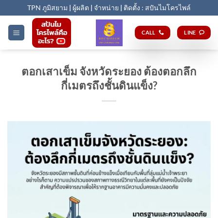
Skip
TPN ภูมิสยาม
|
ผู้ผลิต
|
จำหน่าย
|
ติดตั้ง : สปันไมโครไพล์
to
content
CALL
LINE
ตอกเสาเข็ม จังหวัดระยอง ต้องตอกลึก
กี่เมตรถึงชั้นดินแข็ง?