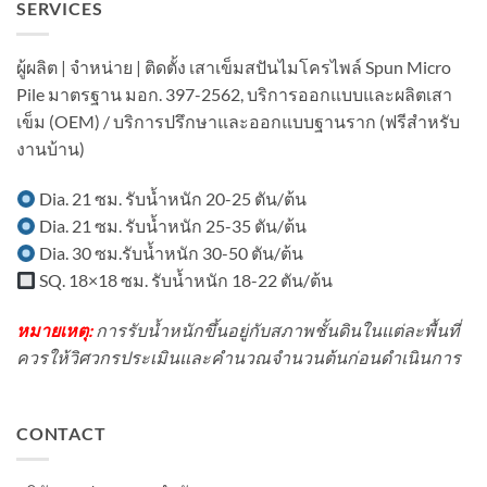
ของ
SERVICES
ไมโคร
เติม
เสา
ไพล์
โรงงาน
เข็ม
ใน
ใน
Spun
งาน
ผู้ผลิต | จำหน่าย | ติดตั้ง เสาเข็มสปันไมโครไพล์ Spun Micro
พื้นที่
Micropile
ต่อ
มี
Pile มาตรฐาน มอก. 397-2562, บริการออกแบบและผลิตเสา
มี
เติม
อาคาร
อะไร
บ้าน
เข็ม (OEM) / บริการปรึกษาและออกแบบฐานราก (ฟรีสำหรับ
ใน
บ้าง?
ใน
พื้นที่
งานบ้าน)
เขต
มี
ชุมชน?
เครื่องจักร?
Dia. 21 ซม. รับน้ำหนัก 20-25 ตัน/ต้น
Dia. 21 ซม. รับน้ำหนัก 25-35 ตัน/ต้น
Dia. 30 ซม.รับน้ำหนัก 30-50 ตัน/ต้น
SQ. 18×18 ซม. รับน้ำหนัก 18-22 ตัน/ต้น
หมายเหตุ:
การรับน้ำหนักขึ้นอยู่กับสภาพชั้นดินในแต่ละพื้นที่
ควรให้วิศวกรประเมินและคำนวณจำนวนต้นก่อนดำเนินการ
CONTACT