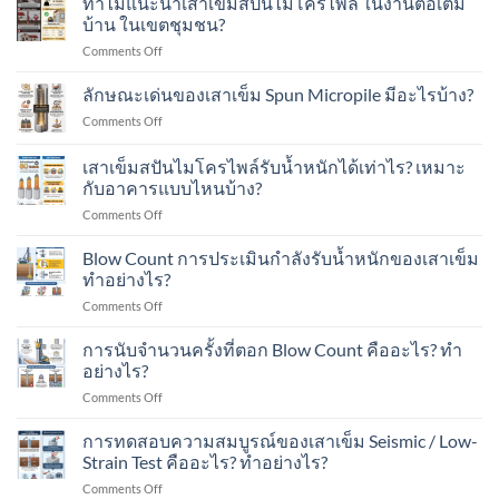
ทำไมแนะนำเสาเข็มสปันไมโครไพล์ ในงานต่อเติม
ทำ
เสา
ไพล์
บ้าน ในเขตชุมชน?
อย่างไร?
เข็ม
ใน
on
Comments Off
ส
งาน
ทำไม
ปัน
ต่อ
แนะนำ
ลักษณะเด่นของเสาเข็ม Spun Micropile มีอะไรบ้าง?
ไมโคร
เติม
เสา
ไพล์
อาคาร
on
Comments Off
เข็ม
ใน
ใน
ลักษณะ
ส
งาน
เขต
เด่น
เสาเข็มสปันไมโครไพล์รับน้ำหนักได้เท่าไร? เหมาะ
ปัน
ต่อ
ชุมชน?
ของ
ไมโคร
กับอาคารแบบไหนบ้าง?
เติม
เสา
ไพล์
โรงงาน
on
Comments Off
เข็ม
ใน
ใน
เสา
Spun
งาน
พื้นที่
เข็ม
Micropile
Blow Count การประเมินกำลังรับน้ำหนักของเสาเข็ม
ต่อ
มี
ส
มี
ทำอย่างไร?
เติม
อาคาร
ปัน
อะไร
บ้าน
ใน
on
Comments Off
ไมโคร
บ้าง?
ใน
พื้นที่
Blow
ไพล์
เขต
มี
Count
การนับจำนวนครั้งที่ตอก Blow Count คืออะไร? ทำ
รับ
ชุมชน?
เครื่องจักร?
การ
น้ำ
อย่างไร?
ประเมิน
หนัก
on
Comments Off
กำลัง
ได้
การ
รับ
เท่าไร?
นับ
การทดสอบความสมบูรณ์ของเสาเข็ม Seismic / Low-
น้ำ
เหมาะ
จำนวน
หนัก
Strain Test คืออะไร? ทำอย่างไร?
กับ
ครั้ง
ของ
อาคาร
on
Comments Off
ที่
เสา
แบบ