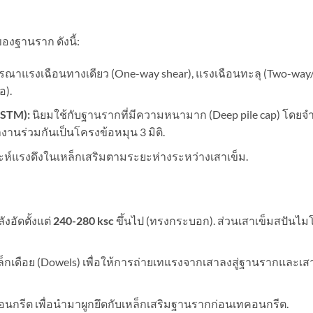
งฐานราก ดังนี้:
จารณาแรงเฉือนทางเดียว (One-way shear), แรงเฉือนทะลุ (Two-way
อ).
 STM):
นิยมใช้กับฐานรากที่มีความหนามาก (Deep pile cap) โดยจ
ำงานร่วมกันเป็นโครงข้อหมุน 3 มิติ.
ะห์แรงดึงในเหล็กเสริมตามระยะห่างระหว่างเสาเข็ม.
งอัดตั้งแต่
240-280 ksc
ขึ้นไป (ทรงกระบอก). ส่วนเสาเข็มสปันไม
ดือย (Dowels) เพื่อให้การถ่ายเทแรงจากเสาลงสู่ฐานรากและเสา
นคอนกรีต เพื่อนำมาผูกยึดกับเหล็กเสริมฐานรากก่อนเทคอนกรีต.