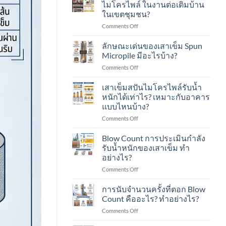
เสา
ไมโครไพล์ ในงานต่อเติมบ้าน
ต่อ
เข็ม
ในเขตชุมชน?
เติม
ส
อาคาร
on
Comments Off
ปัน
ใน
ทำไม
ไมโคร
เขต
แนะนำ
ไพล์
ลักษณะเด่นของเสาเข็ม Spun
ชุมชน?
เสา
ใน
Micropile มีอะไรบ้าง?
เข็ม
งาน
on
Comments Off
ส
ต่อ
ลักษณะ
ปัน
เติม
เด่น
เสาเข็มสปันไมโครไพล์รับน้ำ
ไมโคร
โรงงาน
ของ
ไพล์
ใน
หนักได้เท่าไร? เหมาะกับอาคาร
เสา
ใน
พื้นที่
แบบไหนบ้าง?
เข็ม
งาน
มี
on
Comments Off
Spun
ต่อ
อาคาร
เสา
Micropile
เติม
ใน
เข็ม
มี
Blow Count การประเมินกำลัง
บ้าน
พื้นที่
ส
อะไร
ใน
รับน้ำหนักของเสาเข็ม ทำ
มี
ปัน
บ้าง?
เขต
เครื่องจักร?
อย่างไร?
ไมโคร
ชุมชน?
on
Comments Off
ไพล์
Blow
รับ
Count
น้ำ
การนับจำนวนครั้งที่ตอก Blow
การ
หนัก
Count คืออะไร? ทำอย่างไร?
ประเมิน
ได้
on
Comments Off
กำลัง
เท่าไร?
การ
รับ
เหมาะ