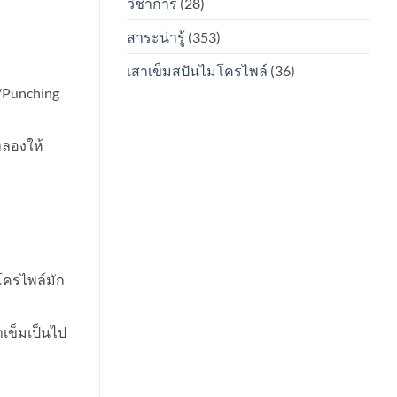
วิชาการ
(28)
จะ
เป็น
สาระน่ารู้
(353)
สนิม
ไหม?
เสาเข็มสปันไมโครไพล์
(36)
/Punching
ำลองให้
โครไพล์มัก
เข็มเป็นไป