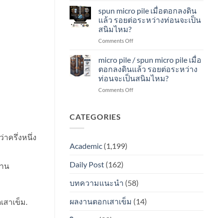
ต่อ
micropile
ดิน
ระหว่าง
spun micro pile เมื่อตอกลงดิน
เมื่อ
แล้ว
ท่อน
แล้ว รอยต่อระหว่างท่อนจะเป็น
ตอก
รอย
จะ
สนิมไหม?
ลง
ต่อ
เป็น
on
Comments Off
ดิน
ระหว่าง
สนิม
spun
แล้ว
ท่อน
ไหม?
micro
รอย
จะ
micro pile / spun micro pile เมื่อ
pile
ต่อ
เป็น
ตอกลงดินแล้ว รอยต่อระหว่าง
เมื่อ
ระหว่าง
สนิม
ท่อนจะเป็นสนิมไหม?
ตอก
ท่อน
ไหม?
on
Comments Off
ลง
จะ
micro
ดิน
เป็น
pile
แล้ว
สนิม
/
รอย
CATEGORIES
ไหม?
spun
ต่อ
micro
ระหว่าง
าครึ่งหนึ่ง
pile
ท่อน
Academic
(1,199)
เมื่อ
จะ
ตอก
เป็น
Daily Post
(162)
ลง
สนิม
่าน
ดิน
ไหม?
แล้ว
บทความแนะนำ
(58)
รอย
ต่อ
ผลงานตอกเสาเข็ม
(14)
เสาเข็ม.
ระหว่าง
ท่อน