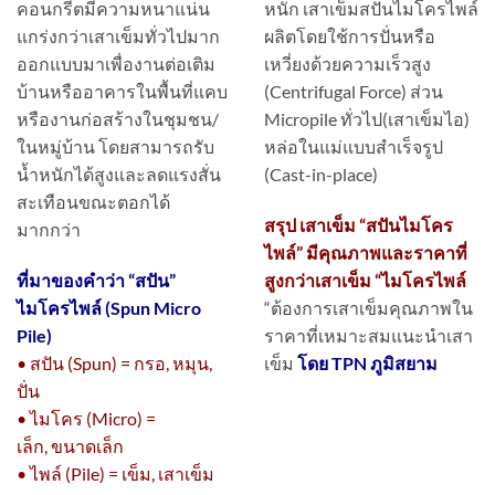
คอนกรีตมีความหนาแน่น
หนัก เสาเข็มสปันไมโครไพล์
แกร่งกว่าเสาเข็มทั่วไปมาก
ผลิตโดยใช้การปั่นหรือ
ออกแบบมาเพื่องานต่อเติม
เหวี่ยงด้วยความเร็วสูง
บ้านหรืออาคารในพื้นที่แคบ
(Centrifugal Force) ส่วน
หรืองานก่อสร้างในชุมชน/
Micropile ทั่วไป(เสาเข็มไอ)
ในหมู่บ้าน โดยสามารถรับ
หล่อในแม่แบบสำเร็จรูป
น้ำหนักได้สูงและลดแรงสั่น
(Cast-in-place)
สะเทือนขณะตอกได้
สรุป เสาเข็ม “สปันไมโคร
มากกว่า
ไพล์” มีคุณภาพและราคาที่
ที่มาของคำว่า “
สปัน”
สูงกว่าเสาเข็ม “ไมโครไพล์
ไมโครไพล์ (Spun Micro
“ต้องการเสาเข็มคุณภาพใน
Pile)
ราคาที่เหมาะสมแนะนำเสา
• สปัน (Spun) = กรอ, หมุน,
เข็ม
โดย TPN ภูมิสยาม
ปั่น
• ไมโคร (Micro) =
เล็ก, ขนาดเล็ก
• ไพล์ (Pile) = เข็ม, เสาเข็ม