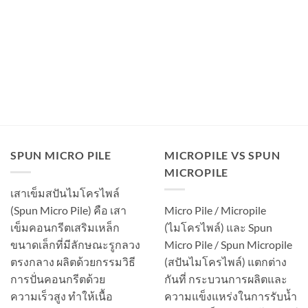
SPUN MICRO PILE
MICROPILE VS SPUN
MICROPILE
เสาเข็มสปันไมโครไพล์
(Spun Micro Pile) คือ เสา
Micro Pile / Micropile
เข็มคอนกรีตเสริมเหล็ก
(ไมโครไพล์) และ Spun
ขนาดเล็กที่มีลักษณะรูกลวง
Micro Pile / Spun Micropile
ตรงกลาง ผลิตด้วยกรรมวิธี
(สปันไมโครไพล์) แตกต่าง
การปั่นคอนกรีตด้วย
กันที่ กระบวนการผลิตและ
ความเร็วสูง ทำให้เนื้อ
ความแข็งแหร่งในการรับน้ำ