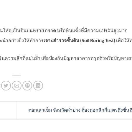
่วนใหญ่เป็นดินปนทราย กรวด หรือหินแข็งที่มีความแปรผันสูงมาก
นำอย่างยิ่งให้ทำการ
เจาะสำรวจชั้นดิน (
Soil Boring Test)
เพื่อให
เมินความลึกที่แม่นยำ เพื่อป้องกันปัญหาอาคารทรุดตัวหรือปัญหาเ
ตอกเสาเข็ม จังหวัดลำปาง ต้องตอกลึกกี่เมตรถึงชั้นด