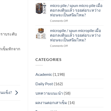
ท่อน
ไหม?
micro
รอย
จะ
micro pile / spun micro pile เมื่อ
pile
ต่อ
เป็น
ตอกลงดินแล้ว รอยต่อระหว่าง
เมื่อ
ระหว่าง
สนิม
ท่อนจะเป็นสนิมไหม?
ตอก
ท่อน
ไหม?
on
Comments Off
ลง
จะ
micro
ดิน
เป็น
pile
แล้ว
สนิม
micropile / spun micropile เมื่อ
/
้ทราบระดับ
รอย
ไหม?
ตอกลงดินแล้ว รอยต่อระหว่าง
spun
ต่อ
ท่อนจะเป็นสนิมไหม?
micro
ระหว่าง
on
Comments Off
pile
ท่อน
สาเข็มหักจาก
micropile
เมื่อ
จะ
/
ตอก
เป็น
spun
ลง
CATEGORIES
สนิม
micropile
ดิน
ไหม?
เมื่อ
แล้ว
ตอก
รอย
Academic
(1,198)
ลง
ต่อ
ดิน
ระหว่าง
Daily Post
(162)
แล้ว
ท่อน
รอย
จะ
ินแข็ง?
ต่อ
เป็น
บทความแนะนำ
(58)
ระหว่าง
สนิม
ท่อน
ไหม?
ผลงานตอกเสาเข็ม
(14)
จะ
เป็น