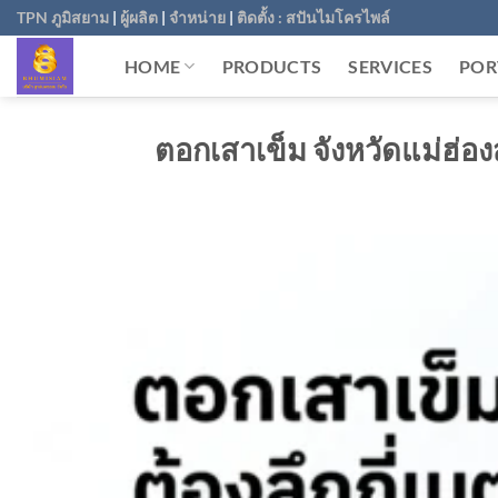
Skip
TPN ภูมิสยาม
|
ผู้ผลิต
|
จำหน่าย
|
ติดตั้ง : สปันไมโครไพล์
to
HOME
PRODUCTS
SERVICES
POR
content
ตอกเสาเข็ม จังหวัดแม่ฮ่อง