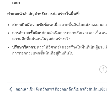
เมตร
คำแนะนำสำคัญสำหรับการก่อสร้างในพื้นที่:
สภาพดินมีความซับซ้อน:
เนื่องจากชั้นดินในแม่ฮ่องสอนส
การสำรวจชั้นดิน:
ก่อนดำเนินการตอกหรือเจาะเสาเข็ม แนะ
ความลึกที่แน่นอนในจุดก่อสร้างจริง
ปรึกษาวิศวกร:
ควรให้วิศวกรโครงสร้างในพื้นที่เป็นผู้ประ
การตอกกระแทกชั้นหินที่อยู่ตื้นเกินไป
ตอกเสาเข็ม จังหวัดแพร่ ต้องตอกลึกกี่เมตรถึงชั้นดินแข็ง?