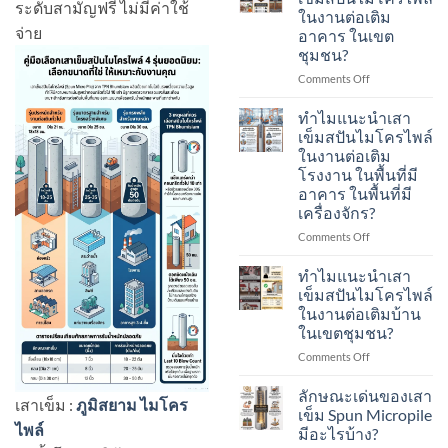
ระดับสามัญฟรี ไม่มีค่าใช้
น้ำ
ในงานต่อเติม
หนัก
จ่าย
อาคาร ในเขต
พลศาสตร์
ชุมชน?
Dynamic
Load
on
Comments Off
Test
ทำไม
คือ
แนะนำ
ทำไมแนะนำเสา
อะไร?
เสา
เข็มสปันไมโครไพล์
ทำ
เข็ม
ในงานต่อเติม
อย่างไร?
ส
โรงงาน ในพื้นที่มี
ปัน
อาคาร ในพื้นที่มี
ไมโคร
เครื่องจักร?
ไพล์
ใน
on
Comments Off
งาน
ทำไม
ต่อ
แนะนำ
ทำไมแนะนำเสา
เติม
เสา
เข็มสปันไมโครไพล์
อาคาร
เข็ม
ในงานต่อเติมบ้าน
ใน
ส
ในเขตชุมชน?
เขต
ปัน
ชุมชน?
ไมโคร
on
Comments Off
ไพล์
ทำไม
ใน
แนะนำ
ลักษณะเด่นของเสา
เสาเข็ม :
ภูมิสยาม ไมโคร
งาน
เสา
เข็ม Spun Micropile
ต่อ
เข็ม
ไพล์
มีอะไรบ้าง?
เติม
ส