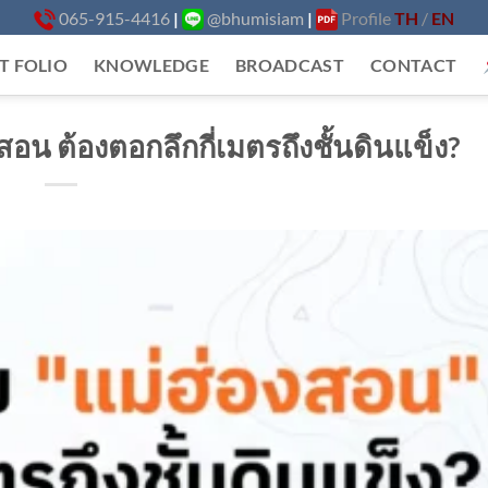
065-915-4416
|
@bhumisiam
|
Profile
TH
/
EN
T FOLIO
KNOWLEDGE
BROADCAST
CONTACT
สอน ต้องตอกลึกกี่เมตรถึงชั้นดินแข็ง?