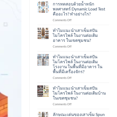
การทดสอบด้วยน้ำหนัก
พลศาสตร์ Dynamic Load Test
คืออะไร? ทำอย่างไร?
on
Comments Off
การ
ทดสอบ
ทำไมแนะนำเสาเข็มสปัน
ด้วย
ไมโครไพล์ ในงานต่อเติม
น้ำ
อาคาร ในเขตชุมชน?
หนัก
on
Comments Off
พลศาสตร์
ทำไม
Dynamic
แนะนำ
Load
ทำไมแนะนำเสาเข็มสปัน
เสา
Test
ไมโครไพล์ ในงานต่อเติม
เข็ม
คือ
โรงงาน ในพื้นที่มีอาคาร ใน
ส
อะไร?
พื้นที่มีเครื่องจักร?
ปัน
ทำ
ไมโคร
อย่างไร?
on
Comments Off
ไพล์
ทำไม
ใน
แนะนำ
ทำไมแนะนำเสาเข็มสปัน
งาน
เสา
ไมโครไพล์ ในงานต่อเติมบ้าน
ต่อ
เข็ม
ในเขตชุมชน?
เติม
ส
อาคาร
on
Comments Off
ปัน
ใน
ทำไม
ไมโคร
เขต
แนะนำ
ไพล์
ลักษณะเด่นของเสาเข็ม Spun