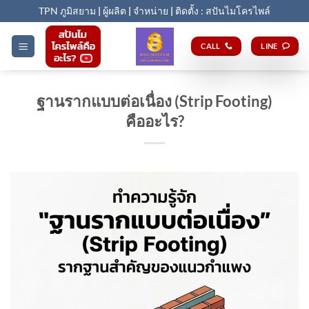
Skip
TPN ภูมิสยาม
|
ผู้ผลิต
|
จำหน่าย
|
ติดตั้ง : สปันไมโครไพล์
to
content
CALL
LINE
ฐานรากแบบต่อเนื่อง (Strip Footing)
คืออะไร?