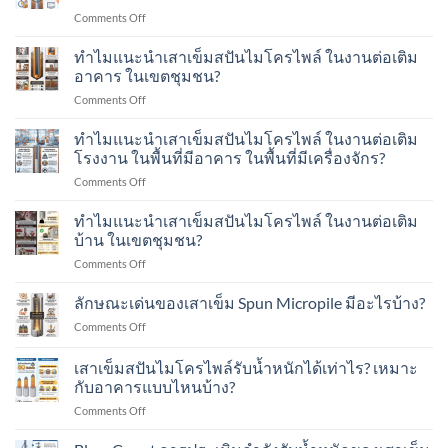
ปัน
on
Comments Off
ไมโคร
การ
ไพล์
ทดสอบ
ทำไมแนะนำเสาเข็มสปันไมโครไพล์ ในงานต่อเติม
(Spun
ด้วย
Micro
อาคาร ในเขตชุมชน?
น้ำ
Pile)
on
Comments Off
หนัก
มีอายุ
ทำไม
พลศาสตร์
การ
แนะนำ
ทำไมแนะนำเสาเข็มสปันไมโครไพล์ ในงานต่อเติม
Dynamic
ใช้
เสา
Load
โรงงาน ในพื้นที่มีอาคาร ในพื้นที่มีเครื่องจักร?
งาน
เข็ม
Test
กี่
on
Comments Off
ส
คือ
ปี?
ทำไม
ปัน
อะไร?
แนะนำ
ทำไมแนะนำเสาเข็มสปันไมโครไพล์ ในงานต่อเติม
ไมโคร
ทำ
เสา
ไพล์
บ้าน ในเขตชุมชน?
อย่างไร?
เข็ม
ใน
on
Comments Off
ส
งาน
ทำไม
ปัน
ต่อ
แนะนำ
ลักษณะเด่นของเสาเข็ม Spun Micropile มีอะไรบ้าง?
ไมโคร
เติม
เสา
ไพล์
อาคาร
on
Comments Off
เข็ม
ใน
ใน
ลักษณะ
ส
งาน
เขต
เด่น
เสาเข็มสปันไมโครไพล์รับน้ำหนักได้เท่าไร? เหมาะ
ปัน
ต่อ
ชุมชน?
ของ
ไมโคร
กับอาคารแบบไหนบ้าง?
เติม
เสา
ไพล์
โรงงาน
on
Comments Off
เข็ม
ใน
ใน
เสา
Spun
งาน
พื้นที่
เข็ม
Micropile