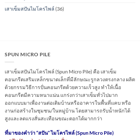
ไหม?
เสาเข็มสปันไมโครไพล์
(36)
SPUN MICRO PILE
เสาเข็มสปันไมโครไพล์ (Spun Micro Pile) คือ เสาเข็ม
คอนกรีตเสริมเหล็กขนาดเล็กที่มีลักษณะรูกลวงตรงกลาง ผลิต
ด้วยกรรมวิธีการปั่นคอนกรีตด้วยความเร็วสูง ทำให้เนื้อ
คอนกรีตมีความหนาแน่น แกร่งกว่าเสาเข็มทั่วไปมาก
ออกแบบมาเพื่องานต่อเติมบ้านหรืออาคารในพื้นที่แคบ หรือ
งานก่อสร้างในชุมชน/ในหมู่บ้าน โดยสามารถรับน้ำหนักได้
สูงและลดแรงสั่นสะเทือนขณะตอกได้มากกว่า
ที่มาของคำว่า “
สปัน” ไมโครไพล์ (Spun Micro Pile)