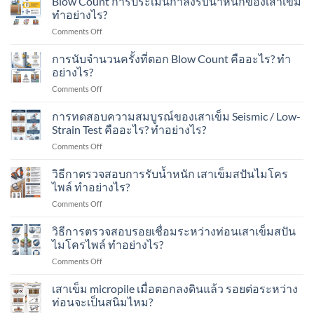
Blow Count การประเมินกำลังรับน้ำหนักของเสาเข็ม
ต่อ
มี
ส
มี
ทำอย่างไร?
เติม
อาคาร
ปัน
อะไร
บ้าน
ใน
on
Comments Off
ไมโคร
บ้าง?
ใน
พื้นที่
Blow
ไพล์
เขต
มี
Count
การนับจำนวนครั้งที่ตอก Blow Count คืออะไร? ทำ
รับ
ชุมชน?
เครื่องจักร?
การ
น้ำ
อย่างไร?
ประเมิน
หนัก
on
Comments Off
กำลัง
ได้
การ
รับ
เท่าไร?
นับ
การทดสอบความสมบูรณ์ของเสาเข็ม Seismic / Low-
น้ำ
เหมาะ
จำนวน
หนัก
Strain Test คืออะไร? ทำอย่างไร?
กับ
ครั้ง
ของ
อาคาร
on
Comments Off
ที่
เสา
แบบ
การ
ตอก
เข็ม
ไหน
ทดสอบ
วิธีกาตรวจสอบการรับน้ำหนัก เสาเข็มสปันไมโคร
Blow
ทำ
บ้าง?
ความ
Count
ไพล์ ทำอย่างไร?
อย่างไร?
สมบูรณ์
คือ
on
Comments Off
ของ
อะไร?
วิธี
เสา
ทำ
กา
วิธีการตรวจสอบรอยเชื่อมระหว่างท่อนเสาเข็มสปัน
เข็ม
อย่างไร?
ตรวจ
Seismic
ไมโครไพล์ ทำอย่างไร?
สอบ
/
on
Comments Off
การ
Low-
วิธี
รับ
Strain
การ
เสาเข็ม micropile เมื่อตอกลงดินแล้ว รอยต่อระหว่าง
น้ำ
Test
ตรวจ
หนัก
ท่อนจะเป็นสนิมไหม?
คือ
สอบ
เสา
อะไร?