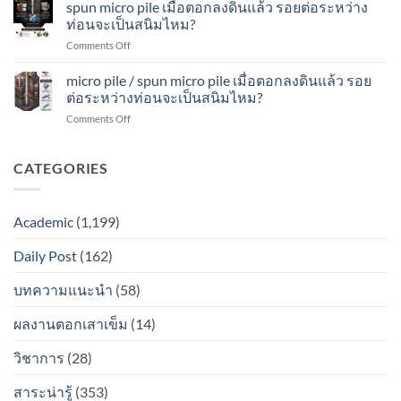
micropile
spun micro pile เมื่อตอกลงดินแล้ว รอยต่อระหว่าง
ลง
รอย
สนิม
เมื่อ
ดิน
ท่อนจะเป็นสนิมไหม?
ต่อ
ไหม?
ตอก
แล้ว
ระหว่าง
on
Comments Off
ลง
รอย
ท่อน
spun
ดิน
ต่อ
จะ
micro
micro pile / spun micro pile เมื่อตอกลงดินแล้ว รอย
แล้ว
ระหว่าง
เป็น
pile
รอย
ต่อระหว่างท่อนจะเป็นสนิมไหม?
ท่อน
สนิม
เมื่อ
ต่อ
จะ
ไหม?
on
Comments Off
ตอก
ระหว่าง
เป็น
micro
ลง
ท่อน
สนิม
pile
ดิน
จะ
ไหม?
/
CATEGORIES
แล้ว
เป็น
spun
รอย
สนิม
micro
ต่อ
ไหม?
pile
ระหว่าง
Academic
(1,199)
เมื่อ
ท่อน
ตอก
จะ
Daily Post
(162)
ลง
เป็น
ดิน
สนิม
แล้ว
บทความแนะนำ
(58)
ไหม?
รอย
ต่อ
ผลงานตอกเสาเข็ม
(14)
ระหว่าง
ท่อน
วิชาการ
(28)
จะ
เป็น
สาระน่ารู้
(353)
สนิม