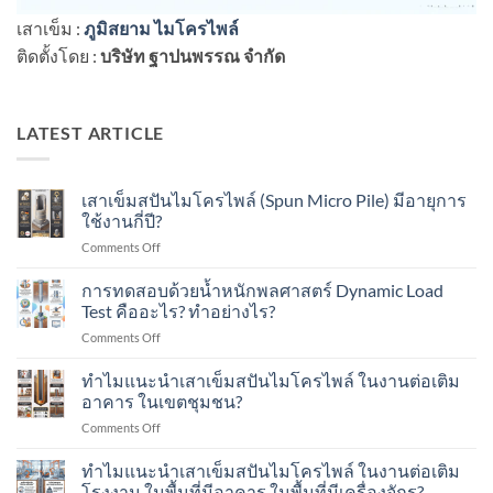
เสาเข็ม :
ภูมิสยาม ไมโครไพล์
ติดตั้งโดย :
บริษัท ฐาปนพรรณ จำกัด
LATEST ARTICLE
เสาเข็มสปันไมโครไพล์ (Spun Micro Pile) มีอายุการ
ใช้งานกี่ปี?
on
Comments Off
เสา
เข็ม
การทดสอบด้วยน้ำหนักพลศาสตร์ Dynamic Load
ส
Test คืออะไร? ทำอย่างไร?
ปัน
on
Comments Off
ไมโคร
การ
ไพล์
ทดสอบ
ทำไมแนะนำเสาเข็มสปันไมโครไพล์ ในงานต่อเติม
(Spun
ด้วย
Micro
อาคาร ในเขตชุมชน?
น้ำ
Pile)
on
Comments Off
หนัก
มีอายุ
ทำไม
พลศาสตร์
การ
แนะนำ
ทำไมแนะนำเสาเข็มสปันไมโครไพล์ ในงานต่อเติม
Dynamic
ใช้
เสา
Load
โรงงาน ในพื้นที่มีอาคาร ในพื้นที่มีเครื่องจักร?
งาน