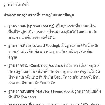
ฐานรากได้ ดังนี้:
ประเภทของฐานรากที่ปรากฏในแหล่งข้อมูล
ฐานรากแผ่ (Spread Footing):
เป็นฐานรากที่แผ่ออกเป็น
พื้นที่ใหญ่พอที่จะกระจายน้ำหนักลงสู่ดินได้โดยปลอดภัย
ตามความแข็งแรงของชั้นดิน
ฐานรากเดี่ยว (Isolated Footing):
เป็นฐานรากที่รับน้ำหนัก
จากเสาเพียงต้นเดียวต่อหนึ่งฐาน มักทำเป็นรูปสี่เหลี่ยม
จัตุรัส
ฐานรากร่วม (Combined Footing):
ใช้ในกรณีที่เสาอยู่ใกล้
กันจนฐานแผ่มาเหลื่อมล้ำกัน จึงทำฐานรากหนึ่งฐานให้รับ
น้ำหนักเสาตั้งแต่ 2 ต้นขึ้นไป ซึ่งจะมีการเสริมเหล็กทั้งด้าน
ล่างและด้านบนเพื่อรับแรงดัด
ฐานรากแบบแพ (Mat / Raft Foundation):
ฐานรากที่แผ่เต็ม
พื้นที่ใต้ตัวอาคาร
ฐานรากเสาเข็ม (Pile Foundation / Pile Cap):
ใช้ในบริเวณ