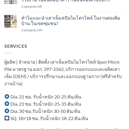
เข็ม
Test
กี่
on
Comments Off
ส
คือ
ปี?
ทำไม
ปัน
อะไร?
แนะนำ
ทำไมแนะนำเสาเข็มสปันไมโครไพล์ ในงานต่อเติม
ไมโคร
ทำ
เสา
ไพล์
บ้าน ในเขตชุมชน?
อย่างไร?
เข็ม
ใน
on
Comments Off
ส
งาน
ทำไม
ปัน
ต่อ
แนะนำ
ไมโคร
เติม
เสา
SERVICES
ไพล์
อาคาร
เข็ม
ใน
ใน
ส
งาน
เขต
ปัน
ต่อ
ผู้ผลิต | จำหน่าย | ติดตั้ง เสาเข็มสปันไมโครไพล์ Spun Micro
ชุมชน?
ไมโคร
เติม
Pile มาตรฐาน มอก. 397-2562, บริการออกแบบและผลิตเสา
ไพล์
โรงงาน
ใน
ใน
เข็ม (OEM) / บริการปรึกษาและออกแบบฐานราก (ฟรีสำหรับ
งาน
พื้นที่
งานบ้าน)
ต่อ
มี
เติม
อาคาร
บ้าน
ใน
Dia. 21 ซม. รับน้ำหนัก 20-25 ตัน/ต้น
ใน
พื้นที่
Dia. 21 ซม. รับน้ำหนัก 25-35 ตัน/ต้น
เขต
มี
ชุมชน?
เครื่องจักร?
Dia. 30 ซม.รับน้ำหนัก 30-50 ตัน/ต้น
SQ. 18×18 ซม. รับน้ำหนัก 18-22 ตัน/ต้น