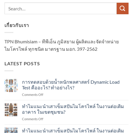
เกี่ยวกับเรา
TPN Bhumisiam – ทีพีเอ็น ภูมิสยาม ผู้ผลิตและจัดจำหน่าย
ไมโครไพล์ ทุกชนิด มาตรฐาน มอก. 397-2562
LATEST POSTS
การทดสอบด้วยน้ำหนักพลศาสตร์ Dynamic Load
Test คืออะไร? ทำอย่างไร?
on
Comments Off
การ
ทดสอบ
ทำไมแนะนำเสาเข็มสปันไมโครไพล์ ในงานต่อเติม
ด้วย
อาคาร ในเขตชุมชน?
น้ำ
on
Comments Off
หนัก
ทำไม
พลศาสตร์
แนะนำ
ทำไมแนะนำเสาเข็มสปันไมโครไพล์ ในงานต่อเติม
Dynamic