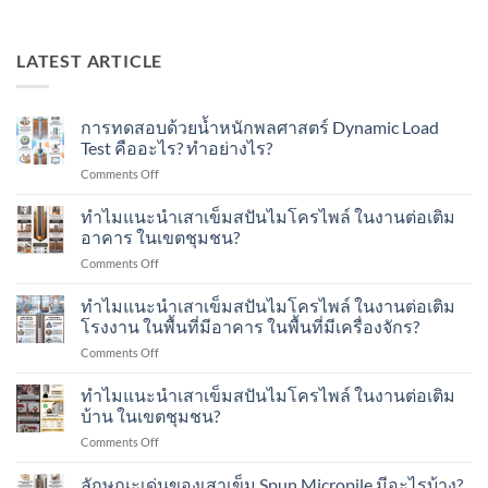
LATEST ARTICLE
การทดสอบด้วยน้ำหนักพลศาสตร์ Dynamic Load
Test คืออะไร? ทำอย่างไร?
on
Comments Off
การ
ทดสอบ
ทำไมแนะนำเสาเข็มสปันไมโครไพล์ ในงานต่อเติม
ด้วย
อาคาร ในเขตชุมชน?
น้ำ
on
Comments Off
หนัก
ทำไม
พลศาสตร์
แนะนำ
ทำไมแนะนำเสาเข็มสปันไมโครไพล์ ในงานต่อเติม
Dynamic
เสา
Load
โรงงาน ในพื้นที่มีอาคาร ในพื้นที่มีเครื่องจักร?
เข็ม
Test
on
Comments Off
ส
คือ
ทำไม
ปัน
อะไร?
แนะนำ
ทำไมแนะนำเสาเข็มสปันไมโครไพล์ ในงานต่อเติม
ไมโคร
ทำ
เสา
ไพล์
บ้าน ในเขตชุมชน?
อย่างไร?
เข็ม
ใน
on
Comments Off
ส
งาน
ทำไม
ปัน
ต่อ
แนะนำ
ลักษณะเด่นของเสาเข็ม Spun Micropile มีอะไรบ้าง?
ไมโคร
เติม