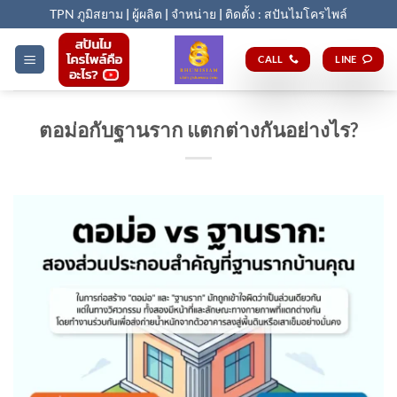
Skip
TPN ภูมิสยาม
|
ผู้ผลิต
|
จำหน่าย
|
ติดตั้ง : สปันไมโครไพล์
to
content
CALL
LINE
ตอม่อกับฐานราก แตกต่างกันอย่างไร?