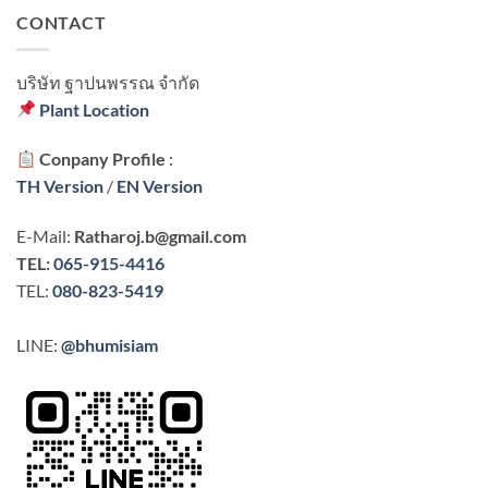
CONTACT
บริษัท ฐาปนพรรณ จํากัด
Plant Location
Conpany Profile
:
TH Version
/
EN Version
E-Mail:
Ratharoj.b@gmail.com
TEL:
065-915-4416
TEL:
080-823-5419
LINE:
@bhumisiam