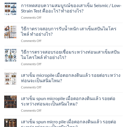
เท่าไร?
นับ
การทดสอบความสมบูรณ์ของเสาเข็ม Seismic / Low-
น้ำ
เหมาะ
จำนวน
หนัก
Strain Test คืออะไร? ทำอย่างไร?
กับ
ครั้ง
ของ
อาคาร
on
Comments Off
ที่
เสา
แบบ
การ
ตอก
เข็ม
ไหน
ทดสอบ
วิธีกาตรวจสอบการรับน้ำหนัก เสาเข็มสปันไมโคร
Blow
ทำ
บ้าง?
ความ
Count
ไพล์ ทำอย่างไร?
อย่างไร?
สมบูรณ์
คือ
on
Comments Off
ของ
อะไร?
วิธี
เสา
ทำ
กา
วิธีการตรวจสอบรอยเชื่อมระหว่างท่อนเสาเข็มสปัน
เข็ม
อย่างไร?
ตรวจ
Seismic
ไมโครไพล์ ทำอย่างไร?
สอบ
/
on
Comments Off
การ
Low-
วิธี
รับ
Strain
การ
เสาเข็ม micropile เมื่อตอกลงดินแล้ว รอยต่อระหว่าง
น้ำ
Test
ตรวจ
หนัก
ท่อนจะเป็นสนิมไหม?
คือ
สอบ
เสา
อะไร?
on
Comments Off
รอย
เข็ม
ทำ
เสา
เชื่อม
ส
อย่างไร?
เข็ม
เสาเข็ม spun micropile เมื่อตอกลงดินแล้ว รอยต่อ
ระหว่าง
ปัน
micropile
ท่อน
ระหว่างท่อนจะเป็นสนิมไหม?
ไมโคร
เมื่อ
เสา
ไพล์
on
Comments Off
ตอก
เข็ม
ทำ
เสา
ลง
ส
อย่างไร?
เข็ม
เสาเข็ม spun micro pile เมื่อตอกลงดินแล้ว รอยต่อ
ดิน
ปัน
spun
แล้ว
ระหว่างท่อนจะเป็นสนิมไหม?
ไมโคร