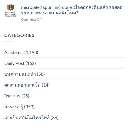
micro
ลง
ท่อน
สนิม
pile
micropile / spun micropile เมื่อตอกลงดินแล้ว รอยต่อ
ดิน
จะ
ไหม?
/
แล้ว
ระหว่างท่อนจะเป็นสนิมไหม?
เป็น
spun
รอย
สนิม
on
Comments Off
micro
ต่อ
ไหม?
micropile
pile
ระหว่าง
/
เมื่อ
ท่อน
spun
CATEGORIES
ตอก
จะ
micropile
ลง
เป็น
เมื่อ
ดิน
สนิม
ตอก
แล้ว
ไหม?
Academic
(1,198)
ลง
รอย
ดิน
ต่อ
Daily Post
(162)
แล้ว
ระหว่าง
รอย
ท่อน
ต่อ
บทความแนะนำ
(58)
จะ
ระหว่าง
เป็น
ท่อน
สนิม
ผลงานตอกเสาเข็ม
(14)
จะ
ไหม?
เป็น
วิชาการ
(28)
สนิม
ไหม?
สาระน่ารู้
(353)
เสาเข็มสปันไมโครไพล์
(36)