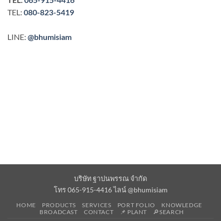
TEL:
080-823-5419
LINE:
@bhumisiam
บริษัท ฐาปนพรรณ จำกัด
โทร 065-915-4416 ไลน์ @bhumisiam
HOME
PRODUCTS
SERVICES
PORT FOLIO
KNOWLEDGE
BROADCAST
CONTACT
📌 PLANT
🔎SEARCH