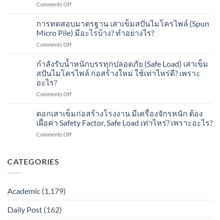
on
Comments Off
เข็ม
อะไร
(การเต
บ้าง?
การ
ส
บ้าง?
รี
ทดสอบ
ปัน
(Sq.
การทดสอบมาตรฐาน เสาเข็มสปันไมโครไพล์ (Spun
ยม
รอย
ไมโคร
18×18
Micro Pile) มีอะไรบ้าง? ทำอย่างไร?
งาน
เชื่อม
ไพล์
cm.,
และ
on
Comments Off
เสา
แบบ
dia.
ติด
การ
เข็ม
ไม่
21,25,30
ตั้ง
ทดสอบ
กำลังรับน้ำหนักบรรทุกปลอดภัย (Safe Load) เสาเข็ม
ส
ทำลาย
cm.)
การ
มาตรฐาน
ปัน
(Non-
สปันไมโครไพล์ ก่อสร้างใหม่ ใช้เท่าไหร่ดี? เพราะ
ตอก
เสา
ไมโคร
Destructive
อะไร?
และ
เข็ม
ไพล์
Testing
ต่อ
on
Comments Off
ส
แบบ
–
เสา
กำลัง
ปัน
ไม่
NDT)
เข็ม
รับ
ไมโคร
ตอกเสาเข็มก่อสร้างโรงงาน มีเครื่องจักรหนัก ต้อง
ทำลาย
คือ
การ
น้ำ
ไพล์
(Non-
เผื่อค่า Safety Factor, Safe Load เท่าไหร่? เพราะอะไร?
อะไร?
ตรวจ
หนัก
(Spun
Destructive
ทำ
สอบ
on
Comments Off
บรรทุก
Micro
Testing
อย่างไร?
และ
ตอก
ปลอดภัย
Pile)
–
จบ
เสา
(Safe
มี
NDT)
งาน)
เข็ม
CATEGORIES
Load)
อะไร
คือ
ก่อสร้าง
เสา
บ้าง?
อะไร?
โรงงาน
เข็ม
ทำ
ทำ
มี
ส
อย่างไร?
อย่างไร?
Academic
(1,179)
เครื่องจักร
ปัน
หนัก
ไมโคร
Daily Post
(162)
ต้อง
ไพล์
เผื่อ
ก่อสร้าง