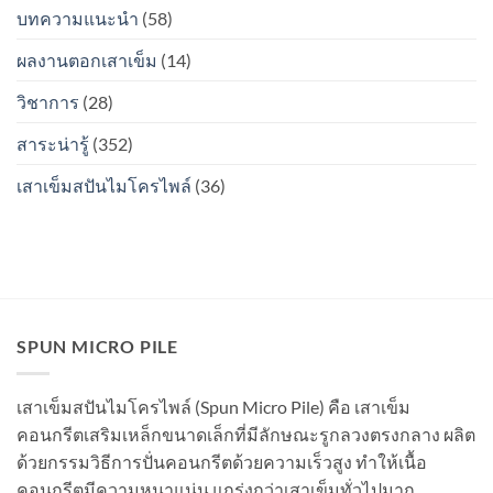
ค่า
บทความแนะนำ
(58)
ใหม่
Safety
ใช้
Factor,
เท่า
ผลงานตอกเสาเข็ม
(14)
Safe
ไหร่
Load
ดี?
วิชาการ
(28)
เท่า
เพราะ
ไหร่?
อะไร?
สาระน่ารู้
(352)
เพราะ
อะไร?
เสาเข็มสปันไมโครไพล์
(36)
SPUN MICRO PILE
เสาเข็มสปันไมโครไพล์ (Spun Micro Pile) คือ เสาเข็ม
คอนกรีตเสริมเหล็กขนาดเล็กที่มีลักษณะรูกลวงตรงกลาง ผลิต
ด้วยกรรมวิธีการปั่นคอนกรีตด้วยความเร็วสูง ทำให้เนื้อ
คอนกรีตมีความหนาแน่น แกร่งกว่าเสาเข็มทั่วไปมาก