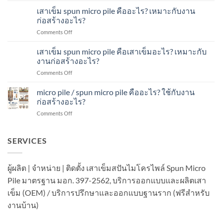
เข็ม
เหมาะ
เสาเข็ม spun micro pile คืออะไร? เหมาะกับงาน
spun
กับ
ก่อสร้างอะไร?
micro
งาน
on
Comments Off
pile
ก่อสร้าง
เสา
มี
อะไร?
เข็ม
เสาเข็ม spun micro pile คือเสาเข็มอะไร? เหมาะกับ
แบบ
spun
ไหน
งานก่อสร้างอะไร?
micro
บ้าง?
on
Comments Off
pile
เหมาะ
เสา
คือ
กับ
เข็ม
micro pile / spun micro pile คืออะไร? ใช้กับงาน
อะไร?
งาน
spun
เหมาะ
ก่อสร้างอะไร?
ก่อสร้าง
micro
กับ
อะไร?
on
Comments Off
pile
งาน
micro
คือ
ก่อสร้าง
pile
เสา
อะไร?
/
SERVICES
เข็ม
spun
อะไร?
micro
เหมาะ
pile
กับ
ผู้ผลิต | จำหน่าย | ติดตั้ง เสาเข็มสปันไมโครไพล์ Spun Micro
คือ
งาน
Pile มาตรฐาน มอก. 397-2562, บริการออกแบบและผลิตเสา
อะไร?
ก่อสร้าง
ใช้
อะไร?
เข็ม (OEM) / บริการปรึกษาและออกแบบฐานราก (ฟรีสำหรับ
กับ
งานบ้าน)
งาน
ก่อสร้าง