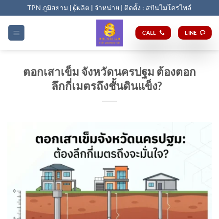
Skip
TPN ภูมิสยาม
|
ผู้ผลิต
|
จำหน่าย
|
ติดตั้ง : สปันไมโครไพล์
to
content
CALL
LINE
ตอกเสาเข็ม จังหวัดนครปฐม ต้องตอก
ลึกกี่เมตรถึงชั้นดินแข็ง?