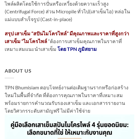
ไพล์ผลิตโดยใช้การปั่นหรือเหวี่ยงด้วยความเร็วสูง
(Centrifugal Force) ส่วน Micropile ทั่วไป(เสาเข็มไอ) หล่อใน
แม่แบบสำเร็จรูป (Cast-in-place)
สรุป เสาเข็ม “สปันไมโครไพล์” มีคุณภาพและราคาที่สูงกว่า
เสาเข็ม “ไมโครไพล์
“ต้องการเสาเข็มคุณภาพในราคาที่
เหมาะสมแนะนำเสาเข็ม
โดย TPN ภูมิสยาม
ABOUT US
TPN Bhumisiam ตอบโจทย์งานต่อเติมฐานรากหรือก่อสร้าง
ใหม่ในพื้นที่จำกัด ที่ต้องการคุณภาพในราคาที่เหมาะสม
พร้อมรายการคำนวณรับรองเสาเข็ม และเอกสารรายงาน
โดยวิศวกรระดับสามัญฟรี ไม่มีค่าใช้จ่าย