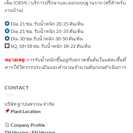
บ้าน
เข็ม (OEM) / บริการปรึกษาและออกแบบฐานราก (ฟรีสำหรับ
ใน
บ้าง?
ใน
พื้นที่
งานบ้าน)
เขต
มี
ชุมชน?
เครื่องจักร?
Dia. 21 ซม. รับน้ำหนัก 20-25 ตัน/ต้น
Dia. 21 ซม. รับน้ำหนัก 25-35 ตัน/ต้น
Dia. 30 ซม.รับน้ำหนัก 30-50 ตัน/ต้น
SQ. 18×18 ซม. รับน้ำหนัก 18-22 ตัน/ต้น
หมายเหตุ:
การรับน้ำหนักขึ้นอยู่กับสภาพชั้นดินในแต่ละพื้นที่
ควรให้วิศวกรประเมินและคำนวณจำนวนต้นก่อนดำเนินการ
CONTACT
บริษัท ฐาปนพรรณ จํากัด
Plant Location
Conpany Profile
:
TH Version
/
EN Version