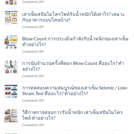
on
Comments Off
เข็ม
ใน
ใน
ลักษณะ
ส
งาน
เขต
เด่น
เสาเข็มสปันไมโครไพล์รับน้ำหนักได้เท่าไร? เหมาะ
ปัน
ต่อ
ชุมชน?
ของ
ไมโคร
กับอาคารแบบไหนบ้าง?
เติม
เสา
ไพล์
โรงงาน
on
Comments Off
เข็ม
ใน
ใน
เสา
Spun
งาน
พื้นที่
เข็ม
Micropile
Blow Count การประเมินกำลังรับน้ำหนักของเสาเข็ม
ต่อ
มี
ส
มี
ทำอย่างไร?
เติม
อาคาร
ปัน
อะไร
บ้าน
ใน
on
Comments Off
ไมโคร
บ้าง?
ใน
พื้นที่
Blow
ไพล์
เขต
มี
Count
การนับจำนวนครั้งที่ตอก Blow Count คืออะไร? ทำ
รับ
ชุมชน?
เครื่องจักร?
การ
น้ำ
อย่างไร?
ประเมิน
หนัก
on
Comments Off
กำลัง
ได้
การ
รับ
เท่าไร?
นับ
การทดสอบความสมบูรณ์ของเสาเข็ม Seismic / Low-
น้ำ
เหมาะ
จำนวน
หนัก
Strain Test คืออะไร? ทำอย่างไร?
กับ
ครั้ง
ของ
อาคาร
on
Comments Off
ที่
เสา
แบบ
การ
ตอก
เข็ม
ไหน
ทดสอบ
วิธีกาตรวจสอบการรับน้ำหนัก เสาเข็มสปันไมโคร
Blow
ทำ
บ้าง?
ความ
Count
ไพล์ ทำอย่างไร?
อย่างไร?
สมบูรณ์
คือ
on
Comments Off
ของ
อะไร?
วิธี
เสา
ทำ