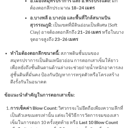
อ.เมืองสมุทรปราการ และ อ.พระประแดง:
มัก
ต้องตอกลึกประมาณ
18–24
เมตร
อ.บางพลี
อ.บางบ่อ และพื้นที่ใกล้สนามบิน
สุวรรณภูมิ:
เป็นเขตที่มีดินอ่อนเป็นพิเศษ (Soft
Clay) อาจต้องตอกลึกถึง
21–26
เมตร
หรือในบาง
จุดอาจสูงถึง
23–26
เมตร
ทำไมต้องตอกลึกขนาดนี้:
สภาพดินชั้นบนของ
สมุทรปราการเป็นดินเหนียวอ่อน การตอกเสาเข็มให้ยาว
เพื่อหยั่งถึงชั้นดินดานด้านล่างจะช่วยถ่ายน้ำหนักอาคารลง
สู่ชั้นดินที่มั่นคง ป้องกันปัญหาการทรุดตัวหรือโครงสร้าง
ดึงรั้งกันในอนาคต
ข้อแนะนำสำคัญในการตอกเสาเข็ม:
การเช็คค่า
Blow Count:
วิศวกรจะไม่ยึดถือเพียงความลึกที่
เป็นตัวเลขเมตรเท่านั้น แต่จะใช้วิธีการวัดการจมของเสา
เข็มในการตอก 10 ครั้งสุดท้าย หรือ
Last 10 Blow Count