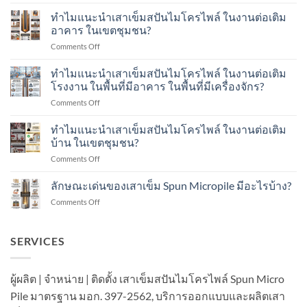
การ
ทดสอบ
ทำไมแนะนำเสาเข็มสปันไมโครไพล์ ในงานต่อเติม
ด้วย
อาคาร ในเขตชุมชน?
น้ำ
on
Comments Off
หนัก
ทำไม
พลศาสตร์
แนะนำ
ทำไมแนะนำเสาเข็มสปันไมโครไพล์ ในงานต่อเติม
Dynamic
เสา
Load
โรงงาน ในพื้นที่มีอาคาร ในพื้นที่มีเครื่องจักร?
เข็ม
Test
on
Comments Off
ส
คือ
ทำไม
ปัน
อะไร?
แนะนำ
ทำไมแนะนำเสาเข็มสปันไมโครไพล์ ในงานต่อเติม
ไมโคร
ทำ
เสา
ไพล์
บ้าน ในเขตชุมชน?
อย่างไร?
เข็ม
ใน
on
Comments Off
ส
งาน
ทำไม
ปัน
ต่อ
แนะนำ
ลักษณะเด่นของเสาเข็ม Spun Micropile มีอะไรบ้าง?
ไมโคร
เติม
เสา
ไพล์
อาคาร
on
Comments Off
เข็ม
ใน
ใน
ลักษณะ
ส
งาน
เขต
เด่น
ปัน
ต่อ
ชุมชน?
ของ
SERVICES
ไมโคร
เติม
เสา
ไพล์
โรงงาน
เข็ม
ใน
ใน
Spun
งาน
ผู้ผลิต | จำหน่าย | ติดตั้ง เสาเข็มสปันไมโครไพล์ Spun Micro
พื้นที่
Micropile
ต่อ
มี
Pile มาตรฐาน มอก. 397-2562, บริการออกแบบและผลิตเสา
มี
เติม
อาคาร
อะไร