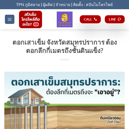
Skip
TPN ภูมิสยาม
|
ผู้ผลิต
|
จำหน่าย
|
ติดตั้ง : สปันไมโครไพล์
to
content
CALL
LINE
ตอกเสาเข็ม จังหวัดสมุทรปราการ ต้อง
ตอกลึกกี่เมตรถึงชั้นดินแข็ง?