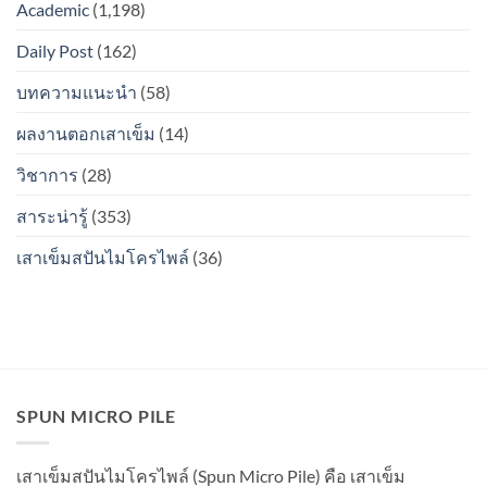
ไหม?
Academic
(1,198)
ลง
รอย
ดิน
ต่อ
Daily Post
(162)
แล้ว
ระหว่าง
รอย
ท่อน
ต่อ
บทความแนะนำ
(58)
จะ
ระหว่าง
เป็น
ท่อน
สนิม
ผลงานตอกเสาเข็ม
(14)
จะ
ไหม?
เป็น
วิชาการ
(28)
สนิม
ไหม?
สาระน่ารู้
(353)
เสาเข็มสปันไมโครไพล์
(36)
SPUN MICRO PILE
เสาเข็มสปันไมโครไพล์ (Spun Micro Pile) คือ เสาเข็ม