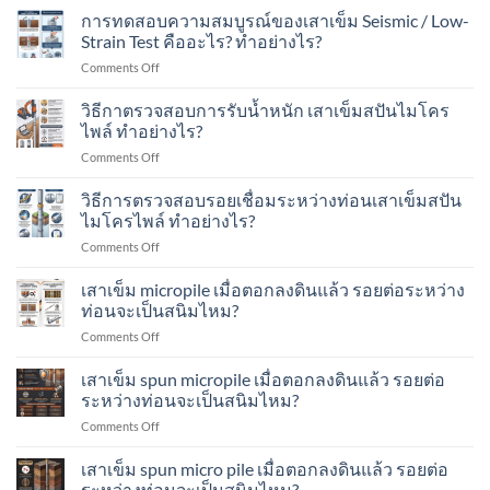
เท่าไร?
นับ
การทดสอบความสมบูรณ์ของเสาเข็ม Seismic / Low-
น้ำ
เหมาะ
จำนวน
หนัก
Strain Test คืออะไร? ทำอย่างไร?
กับ
ครั้ง
ของ
อาคาร
on
Comments Off
ที่
เสา
แบบ
การ
ตอก
เข็ม
ไหน
ทดสอบ
วิธีกาตรวจสอบการรับน้ำหนัก เสาเข็มสปันไมโคร
Blow
ทำ
บ้าง?
ความ
Count
ไพล์ ทำอย่างไร?
อย่างไร?
สมบูรณ์
คือ
on
Comments Off
ของ
อะไร?
วิธี
เสา
ทำ
กา
วิธีการตรวจสอบรอยเชื่อมระหว่างท่อนเสาเข็มสปัน
เข็ม
อย่างไร?
ตรวจ
Seismic
ไมโครไพล์ ทำอย่างไร?
สอบ
/
on
Comments Off
การ
Low-
วิธี
รับ
Strain
การ
เสาเข็ม micropile เมื่อตอกลงดินแล้ว รอยต่อระหว่าง
น้ำ
Test
ตรวจ
หนัก
ท่อนจะเป็นสนิมไหม?
คือ
สอบ
เสา
อะไร?
on
Comments Off
รอย
เข็ม
ทำ
เสา
เชื่อม
ส
อย่างไร?
เข็ม
เสาเข็ม spun micropile เมื่อตอกลงดินแล้ว รอยต่อ
ระหว่าง
ปัน
micropile
ท่อน
ระหว่างท่อนจะเป็นสนิมไหม?
ไมโคร
เมื่อ
เสา
ไพล์
on
Comments Off
ตอก
เข็ม
ทำ
เสา
ลง
ส
อย่างไร?
เข็ม
เสาเข็ม spun micro pile เมื่อตอกลงดินแล้ว รอยต่อ
ดิน
ปัน
spun
แล้ว
ระหว่างท่อนจะเป็นสนิมไหม?
ไมโคร