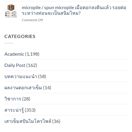
micro
ลง
ท่อน
สนิม
pile
micropile / spun micropile เมื่อตอกลงดินแล้ว รอยต่อ
ดิน
จะ
ไหม?
/
แล้ว
ระหว่างท่อนจะเป็นสนิมไหม?
เป็น
spun
รอย
สนิม
on
Comments Off
micro
ต่อ
ไหม?
micropile
pile
ระหว่าง
/
เมื่อ
ท่อน
spun
CATEGORIES
ตอก
จะ
micropile
ลง
เป็น
เมื่อ
ดิน
สนิม
ตอก
แล้ว
ไหม?
Academic
(1,198)
ลง
รอย
ดิน
ต่อ
Daily Post
(162)
แล้ว
ระหว่าง
รอย
ท่อน
ต่อ
บทความแนะนำ
(58)
จะ
ระหว่าง
เป็น
ท่อน
สนิม
ผลงานตอกเสาเข็ม
(14)
จะ
ไหม?
เป็น
วิชาการ
(28)
สนิม
ไหม?
สาระน่ารู้
(353)
เสาเข็มสปันไมโครไพล์
(36)