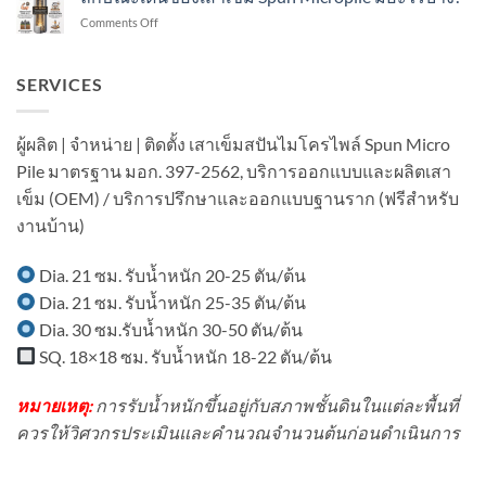
เสา
ไพล์
อาคาร
on
Comments Off
เข็ม
ใน
ใน
ลักษณะ
ส
งาน
เขต
เด่น
ปัน
ต่อ
ชุมชน?
ของ
SERVICES
ไมโคร
เติม
เสา
ไพล์
โรงงาน
เข็ม
ใน
ใน
Spun
งาน
ผู้ผลิต | จำหน่าย | ติดตั้ง เสาเข็มสปันไมโครไพล์ Spun Micro
พื้นที่
Micropile
ต่อ
มี
Pile มาตรฐาน มอก. 397-2562, บริการออกแบบและผลิตเสา
มี
เติม
อาคาร
อะไร
บ้าน
เข็ม (OEM) / บริการปรึกษาและออกแบบฐานราก (ฟรีสำหรับ
ใน
บ้าง?
ใน
พื้นที่
งานบ้าน)
เขต
มี
ชุมชน?
เครื่องจักร?
Dia. 21 ซม. รับน้ำหนัก 20-25 ตัน/ต้น
Dia. 21 ซม. รับน้ำหนัก 25-35 ตัน/ต้น
Dia. 30 ซม.รับน้ำหนัก 30-50 ตัน/ต้น
SQ. 18×18 ซม. รับน้ำหนัก 18-22 ตัน/ต้น
หมายเหตุ:
การรับน้ำหนักขึ้นอยู่กับสภาพชั้นดินในแต่ละพื้นที่
ควรให้วิศวกรประเมินและคำนวณจำนวนต้นก่อนดำเนินการ