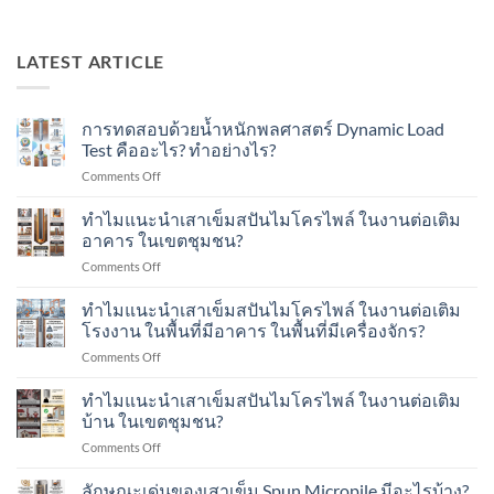
LATEST ARTICLE
การทดสอบด้วยน้ำหนักพลศาสตร์ Dynamic Load
Test คืออะไร? ทำอย่างไร?
on
Comments Off
การ
ทดสอบ
ทำไมแนะนำเสาเข็มสปันไมโครไพล์ ในงานต่อเติม
ด้วย
อาคาร ในเขตชุมชน?
น้ำ
on
Comments Off
หนัก
ทำไม
พลศาสตร์
แนะนำ
ทำไมแนะนำเสาเข็มสปันไมโครไพล์ ในงานต่อเติม
Dynamic
เสา
Load
โรงงาน ในพื้นที่มีอาคาร ในพื้นที่มีเครื่องจักร?
เข็ม
Test
on
Comments Off
ส
คือ
ทำไม
ปัน
อะไร?
แนะนำ
ทำไมแนะนำเสาเข็มสปันไมโครไพล์ ในงานต่อเติม
ไมโคร
ทำ
เสา
ไพล์
บ้าน ในเขตชุมชน?
อย่างไร?
เข็ม
ใน
on
Comments Off
ส
งาน
ทำไม
ปัน
ต่อ
แนะนำ
ลักษณะเด่นของเสาเข็ม Spun Micropile มีอะไรบ้าง?
ไมโคร
เติม