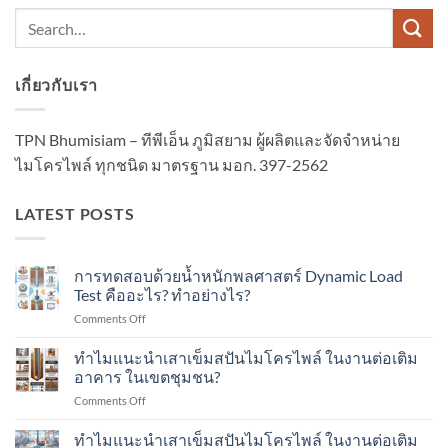
เกี่ยวกับเรา
TPN Bhumisiam – ทีพีเอ็น ภูมิสยาม ผู้ผลิตและจัดจำหน่าย
ไมโครไพล์ ทุกชนิด มาตรฐาน มอก. 397-2562
LATEST POSTS
การทดสอบด้วยน้ำหนักพลศาสตร์ Dynamic Load
Test คืออะไร? ทำอย่างไร?
on
Comments Off
การ
ทดสอบ
ทำไมแนะนำเสาเข็มสปันไมโครไพล์ ในงานต่อเติม
ด้วย
อาคาร ในเขตชุมชน?
น้ำ
on
Comments Off
หนัก
ทำไม
พลศาสตร์
แนะนำ
ทำไมแนะนำเสาเข็มสปันไมโครไพล์ ในงานต่อเติม
Dynamic