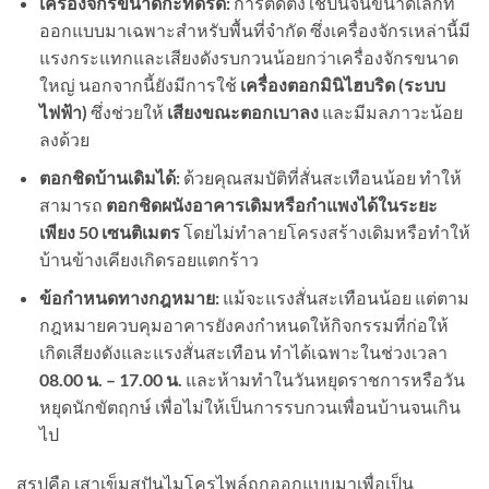
เครื่องจักรขนาดกะทัดรัด:
การติดตั้งใช้ปั้นจั่นขนาดเล็กที่
ออกแบบมาเฉพาะสำหรับพื้นที่จำกัด ซึ่งเครื่องจักรเหล่านี้มี
แรงกระแทกและเสียงดังรบกวนน้อยกว่าเครื่องจักรขนาด
ใหญ่ นอกจากนี้ยังมีการใช้
เครื่องตอกมินิไฮบริด (ระบบ
ไฟฟ้า)
ซึ่งช่วยให้
เสียงขณะตอกเบาลง
และมีมลภาวะน้อย
ลงด้วย
ตอกชิดบ้านเดิมได้:
ด้วยคุณสมบัติที่สั่นสะเทือนน้อย ทำให้
สามารถ
ตอกชิดผนังอาคารเดิมหรือกำแพงได้ในระยะ
เพียง
50
เซนติเมตร
โดยไม่ทำลายโครงสร้างเดิมหรือทำให้
บ้านข้างเคียงเกิดรอยแตกร้าว
ข้อกำหนดทางกฎหมาย:
แม้จะแรงสั่นสะเทือนน้อย แต่ตาม
กฎหมายควบคุมอาคารยังคงกำหนดให้กิจกรรมที่ก่อให้
เกิดเสียงดังและแรงสั่นสะเทือน ทำได้เฉพาะในช่วงเวลา
08.00
น. –
17.00
น.
และห้ามทำในวันหยุดราชการหรือวัน
หยุดนักขัตฤกษ์ เพื่อไม่ให้เป็นการรบกวนเพื่อนบ้านจนเกิน
ไป
สรุปคือ เสาเข็มสปันไมโครไพล์ถูกออกแบบมาเพื่อเป็น