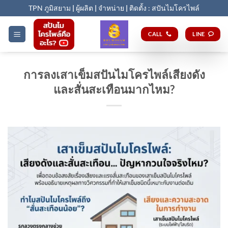
Skip
TPN ภูมิสยาม
|
ผู้ผลิต
|
จำหน่าย
|
ติดตั้ง : สปันไมโครไพล์
to
content
CALL
LINE
การลงเสาเข็มสปันไมโครไพล์เสียงดัง
และสั่นสะเทือนมากไหม?