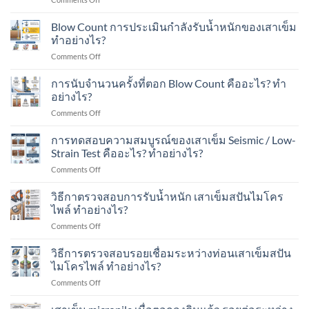
ใน
ใน
เสา
Spun
งาน
พื้นที่
เข็ม
Micropile
Blow Count การประเมินกำลังรับน้ำหนักของเสาเข็ม
ต่อ
มี
ส
มี
ทำอย่างไร?
เติม
อาคาร
ปัน
อะไร
บ้าน
ใน
on
Comments Off
ไมโคร
บ้าง?
ใน
พื้นที่
Blow
ไพล์
เขต
มี
Count
การนับจำนวนครั้งที่ตอก Blow Count คืออะไร? ทำ
รับ
ชุมชน?
เครื่องจักร?
การ
น้ำ
อย่างไร?
ประเมิน
หนัก
on
Comments Off
กำลัง
ได้
การ
รับ
เท่าไร?
นับ
การทดสอบความสมบูรณ์ของเสาเข็ม Seismic / Low-
น้ำ
เหมาะ
จำนวน
หนัก
Strain Test คืออะไร? ทำอย่างไร?
กับ
ครั้ง
ของ
อาคาร
on
Comments Off
ที่
เสา
แบบ
การ
ตอก
เข็ม
ไหน
ทดสอบ
วิธีกาตรวจสอบการรับน้ำหนัก เสาเข็มสปันไมโคร
Blow
ทำ
บ้าง?
ความ
Count
ไพล์ ทำอย่างไร?
อย่างไร?
สมบูรณ์
คือ
on
Comments Off
ของ
อะไร?
วิธี
เสา
ทำ
กา
วิธีการตรวจสอบรอยเชื่อมระหว่างท่อนเสาเข็มสปัน
เข็ม
อย่างไร?
ตรวจ
Seismic
ไมโครไพล์ ทำอย่างไร?
สอบ
/
on
Comments Off
การ
Low-
วิธี
รับ
Strain
การ
น้ำ