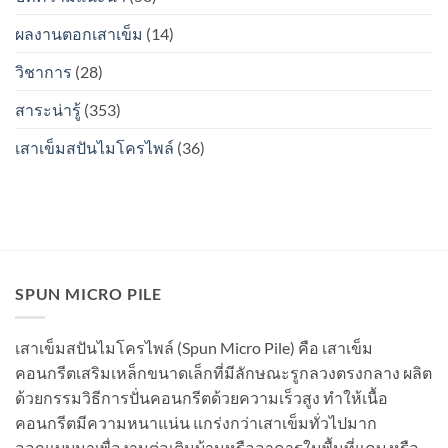
ระหว่าง
เป็น
ท่อน
สนิม
ผลงานตอกเสาเข็ม
(14)
จะ
ไหม?
เป็น
วิชาการ
(28)
สนิม
ไหม?
สาระน่ารู้
(353)
เสาเข็มสปันไมโครไพล์
(36)
SPUN MICRO PILE
เสาเข็มสปันไมโครไพล์ (Spun Micro Pile) คือ เสาเข็ม
คอนกรีตเสริมเหล็กขนาดเล็กที่มีลักษณะรูกลวงตรงกลาง ผลิต
ด้วยกรรมวิธีการปั่นคอนกรีตด้วยความเร็วสูง ทำให้เนื้อ
คอนกรีตมีความหนาแน่น แกร่งกว่าเสาเข็มทั่วไปมาก
ออกแบบมาเพื่องานต่อเติมบ้านหรืออาคารในพื้นที่แคบ หรือ