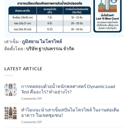
เสาเข็ม :
ภูมิสยาม ไมโครไพล์
ติดตั้งโดย :
บริษัท ฐาปนพรรณ จำกัด
LATEST ARTICLE
การทดสอบด้วยน้ำหนักพลศาสตร์ Dynamic Load
Test คืออะไร? ทำอย่างไร?
on
Comments Off
การ
ทดสอบ
ทำไมแนะนำเสาเข็มสปันไมโครไพล์ ในงานต่อเติม
ด้วย
อาคาร ในเขตชุมชน?
น้ำ
on
Comments Off
หนัก
ทำไม
พลศาสตร์