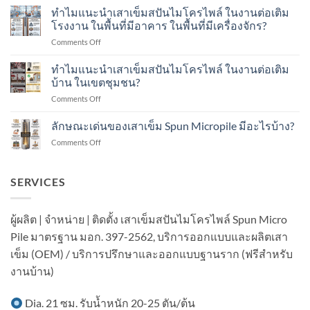
แนะนำ
ทำไมแนะนำเสาเข็มสปันไมโครไพล์ ในงานต่อเติม
Dynamic
เสา
Load
โรงงาน ในพื้นที่มีอาคาร ในพื้นที่มีเครื่องจักร?
เข็ม
Test
on
Comments Off
ส
คือ
ทำไม
ปัน
อะไร?
แนะนำ
ทำไมแนะนำเสาเข็มสปันไมโครไพล์ ในงานต่อเติม
ไมโคร
ทำ
เสา
ไพล์
บ้าน ในเขตชุมชน?
อย่างไร?
เข็ม
ใน
on
Comments Off
ส
งาน
ทำไม
ปัน
ต่อ
แนะนำ
ลักษณะเด่นของเสาเข็ม Spun Micropile มีอะไรบ้าง?
ไมโคร
เติม
เสา
ไพล์
อาคาร
on
Comments Off
เข็ม
ใน
ใน
ลักษณะ
ส
งาน
เขต
เด่น
ปัน
ต่อ
ชุมชน?
ของ
SERVICES
ไมโคร
เติม
เสา
ไพล์
โรงงาน
เข็ม
ใน
ใน
Spun
งาน
ผู้ผลิต | จำหน่าย | ติดตั้ง เสาเข็มสปันไมโครไพล์ Spun Micro
พื้นที่
Micropile
ต่อ
มี
Pile มาตรฐาน มอก. 397-2562, บริการออกแบบและผลิตเสา
มี
เติม
อาคาร
อะไร
บ้าน
เข็ม (OEM) / บริการปรึกษาและออกแบบฐานราก (ฟรีสำหรับ
ใน
บ้าง?
ใน
พื้นที่
งานบ้าน)
เขต
มี
ชุมชน?
เครื่องจักร?
Dia. 21 ซม. รับน้ำหนัก 20-25 ตัน/ต้น