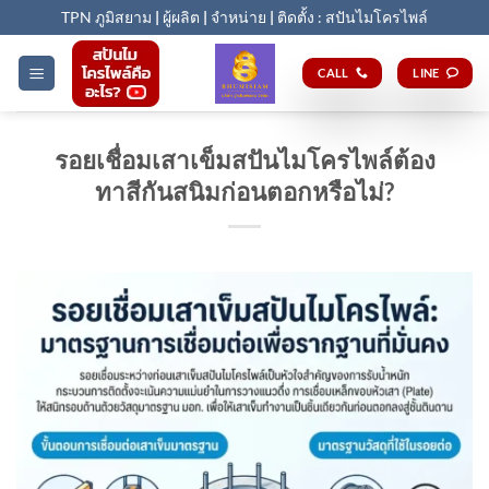
Skip
TPN ภูมิสยาม
|
ผู้ผลิต
|
จำหน่าย
|
ติดตั้ง : สปันไมโครไพล์
to
content
CALL
LINE
รอยเชื่อมเสาเข็มสปันไมโครไพล์ต้อง
ทาสีกันสนิมก่อนตอกหรือไม่?