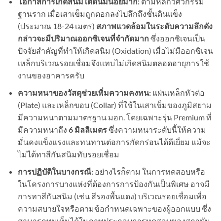
โอกาสการเกิดสนิมใต้ดินมีน้อยมาก:
ตามหลักวิศวกรรม
ฐานราก เมื่อเสาเข็มถูกตอกลงไปลึกถึงชั้นดินแข็ง
(ประมาณ 18-24 เมตร)
สภาพแวดล้อมในระดับความลึกดัง
กล่าวจะมีปริมาณออกซิเจนที่จำกัดมาก
ซึ่งออกซิเจนเป็น
ปัจจัยสำคัญที่ทำให้เกิดสนิม (Oxidation) เมื่อไม่มีออกซิเจน
เหล็กบริเวณรอยเชื่อมจึงแทบไม่เกิดสนิมตลอดอายุการใช้
งานของอาคารครับ
ความหนาของวัสดุช่วยเพิ่มความคงทน:
แผ่นเหล็กหัวต่อ
(Plate) และเหล็กขอบ (Collar) ที่ใช้ในเสาเข็มของภูมิสยาม
มีความหนาตามมาตรฐาน มอก. โดยเฉพาะรุ่น Premium ที่
มีความหนาถึง
6
มิลลิเมตร
ซึ่งความหนาระดับนี้ให้ความ
มั่นคงแข็งแรงและทนทานต่อการกัดกร่อนได้ดีเยี่ยม แม้จะ
ไม่ได้ทาสีกันสนิมทับรอยเชื่อม
การปฏิบัติในบางกรณี:
อย่างไรก็ตาม ในการทดสอบหรือ
ในโครงการบางแห่งที่ต้องการการป้องกันเป็นพิเศษ อาจมี
การทาสีกันสนิม (เช่น สีรองพื้นแดง) บริเวณรอยเชื่อมเพื่อ
ความสบายใจหรือตามข้อกำหนดเฉพาะของผู้ออกแบบ ซึ่ง
สามารถพบเห็นได้ในภาพประกอบการทดสอบของสถาบัน