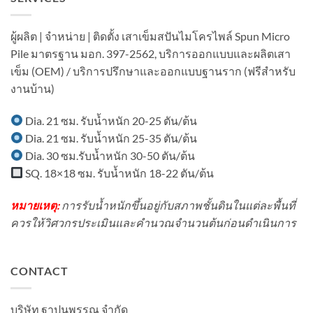
เข็ม
ใน
ใน
ส
งาน
เขต
ปัน
ต่อ
ผู้ผลิต | จำหน่าย | ติดตั้ง เสาเข็มสปันไมโครไพล์ Spun Micro
ชุมชน?
ไมโคร
เติม
Pile มาตรฐาน มอก. 397-2562, บริการออกแบบและผลิตเสา
ไพล์
โรงงาน
ใน
ใน
เข็ม (OEM) / บริการปรึกษาและออกแบบฐานราก (ฟรีสำหรับ
งาน
พื้นที่
งานบ้าน)
ต่อ
มี
เติม
อาคาร
บ้าน
ใน
Dia. 21 ซม. รับน้ำหนัก 20-25 ตัน/ต้น
ใน
พื้นที่
Dia. 21 ซม. รับน้ำหนัก 25-35 ตัน/ต้น
เขต
มี
ชุมชน?
เครื่องจักร?
Dia. 30 ซม.รับน้ำหนัก 30-50 ตัน/ต้น
SQ. 18×18 ซม. รับน้ำหนัก 18-22 ตัน/ต้น
หมายเหตุ:
การรับน้ำหนักขึ้นอยู่กับสภาพชั้นดินในแต่ละพื้นที่
ควรให้วิศวกรประเมินและคำนวณจำนวนต้นก่อนดำเนินการ
CONTACT
บริษัท ฐาปนพรรณ จํากัด