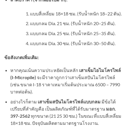
แบบสี่เหลี่ยม 18×18 ซม. (รับน้ำหนัก 18–22 ตัน).
แบบกลม Dia. 21 ซม. (รับน้ำหนัก 20–25 ตัน).
แบบกลม Dia. 25 ซม. (รับน้ำหนัก 25–35 ตัน).
แบบกลม Dia. 30 ซม. (รับน้ำหนัก 30–50 ตัน).
ข้อสังเกตเพิ่มเติม:
หากคุณเน้นความประหยัดเป็นหลัก
เสาเข็มไอไมโครไพล์
(
I-Micropile)
จะมีราคาถูกกว่าเสาเข็มสปันไมโครไพล์
(เช่น ขนาด I-18 ราคาเหมาเริ่มต้นประมาณ 6500 – 7990
บาทต่อต้น).
อย่างไรก็ตาม
เสาเข็มสปันไมโครไพล์แบบกลม
มีข้อได้
เปรียบที่สำคัญคือ เป็นผลิตภัณฑ์ที่ได้รับมาตรฐาน
มอก.
397-2562
ทุกขนาด (21 25 30 ซม.) ในขณะที่แบบสี่เหลี่ยม
18×18 ซม. ปัจจุบันผลิตตามมาตรฐานโรงงาน.