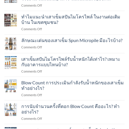
เข็ม
Test
กี่
on
Comments Off
ส
คือ
ปี?
ทำไม
ปัน
อะไร?
แนะนำ
ทำไมแนะนำเสาเข็มสปันไมโครไพล์ ในงานต่อเติม
ไมโคร
ทำ
เสา
ไพล์
บ้าน ในเขตชุมชน?
อย่างไร?
เข็ม
ใน
on
Comments Off
ส
งาน
ทำไม
ปัน
ต่อ
แนะนำ
ลักษณะเด่นของเสาเข็ม Spun Micropile มีอะไรบ้าง?
ไมโคร
เติม
เสา
ไพล์
อาคาร
on
Comments Off
เข็ม
ใน
ใน
ลักษณะ
ส
งาน
เขต
เด่น
เสาเข็มสปันไมโครไพล์รับน้ำหนักได้เท่าไร? เหมาะ
ปัน
ต่อ
ชุมชน?
ของ
ไมโคร
กับอาคารแบบไหนบ้าง?
เติม
เสา
ไพล์
โรงงาน
on
Comments Off
เข็ม
ใน
ใน
เสา
Spun
งาน
พื้นที่
เข็ม
Micropile
Blow Count การประเมินกำลังรับน้ำหนักของเสาเข็ม
ต่อ
มี
ส
มี
ทำอย่างไร?
เติม
อาคาร
ปัน
อะไร
บ้าน
ใน
on
Comments Off
ไมโคร
บ้าง?
ใน
พื้นที่
Blow
ไพล์
เขต
มี
Count
การนับจำนวนครั้งที่ตอก Blow Count คืออะไร? ทำ
รับ
ชุมชน?
เครื่องจักร?
การ
น้ำ
อย่างไร?
ประเมิน
หนัก
on
Comments Off
กำลัง
ได้
การ
รับ
เท่าไร?
นับ
น้ำ