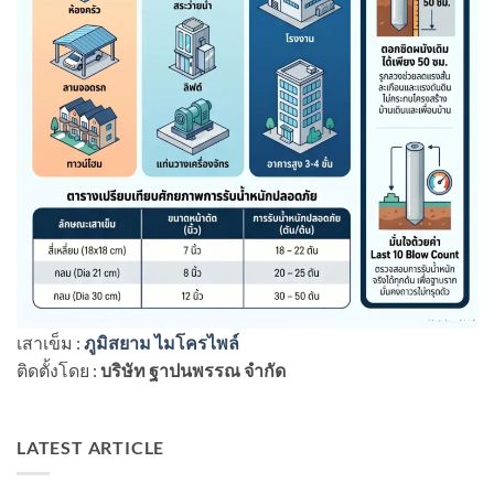
เสาเข็ม :
ภูมิสยาม ไมโครไพล์
ติดตั้งโดย :
บริษัท ฐาปนพรรณ จำกัด
LATEST ARTICLE