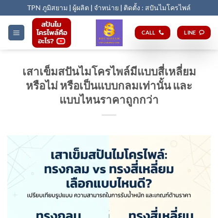
Skip
TPN ภูมิสยาม
|
ผู้ผลิต
|
จำหน่าย
|
ติดตั้ง : สปันไมโครไพล์
to
content
CALL
LINE
เสาเข็มสปันไมโครไพล์มีแบบสี่เหลี่ยม
หรือไม่ หรือเป็นแบบกลมเท่านั้น และ
แบบไหนราคาถูกกว่า