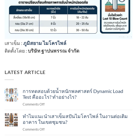
เสาเข็ม :
ภูมิสยาม ไมโครไพล์
ติดตั้งโดย :
บริษัท ฐาปนพรรณ จำกัด
LATEST ARTICLE
การทดสอบด้วยน้ำหนักพลศาสตร์ Dynamic Load
Test คืออะไร? ทำอย่างไร?
on
Comments Off
การ
ทดสอบ
ทำไมแนะนำเสาเข็มสปันไมโครไพล์ ในงานต่อเติม
ด้วย
อาคาร ในเขตชุมชน?
น้ำ
on
Comments Off
หนัก
ทำไม
พลศาสตร์