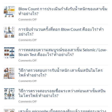
ใน
ใน
เสา
Spun
งาน
พื้นที่
เข็ม
Micropile
Blow Count การประเมินกำลังรับน้ำหนักของเสาเข็ม
ต่อ
มี
ส
มี
ทำอย่างไร?
เติม
อาคาร
ปัน
อะไร
บ้าน
ใน
on
Comments Off
ไมโคร
บ้าง?
ใน
พื้นที่
Blow
ไพล์
เขต
มี
Count
การนับจำนวนครั้งที่ตอก Blow Count คืออะไร? ทำ
รับ
ชุมชน?
เครื่องจักร?
การ
น้ำ
อย่างไร?
ประเมิน
หนัก
on
Comments Off
กำลัง
ได้
การ
รับ
เท่าไร?
นับ
การทดสอบความสมบูรณ์ของเสาเข็ม Seismic / Low-
น้ำ
เหมาะ
จำนวน
หนัก
Strain Test คืออะไร? ทำอย่างไร?
กับ
ครั้ง
ของ
อาคาร
on
Comments Off
ที่
เสา
แบบ
การ
ตอก
เข็ม
ไหน
ทดสอบ
วิธีกาตรวจสอบการรับน้ำหนัก เสาเข็มสปันไมโคร
Blow
ทำ
บ้าง?
ความ
Count
ไพล์ ทำอย่างไร?
อย่างไร?
สมบูรณ์
คือ
on
Comments Off
ของ
อะไร?
วิธี
เสา
ทำ
กา
วิธีการตรวจสอบรอยเชื่อมระหว่างท่อนเสาเข็มสปัน
เข็ม
อย่างไร?
ตรวจ
Seismic
ไมโครไพล์ ทำอย่างไร?
สอบ
/
on
Comments Off
การ
Low-
วิธี
รับ
Strain
การ
เสาเข็ม micropile เมื่อตอกลงดินแล้ว รอยต่อระหว่าง
น้ำ
Test