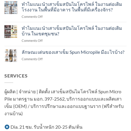
แนะนำ
ทำไมแนะนำเสาเข็มสปันไมโครไพล์ ในงานต่อเติม
Dynamic
เสา
Load
โรงงาน ในพื้นที่มีอาคาร ในพื้นที่มีเครื่องจักร?
เข็ม
Test
on
Comments Off
ส
คือ
ทำไม
ปัน
อะไร?
แนะนำ
ทำไมแนะนำเสาเข็มสปันไมโครไพล์ ในงานต่อเติม
ไมโคร
ทำ
เสา
ไพล์
บ้าน ในเขตชุมชน?
อย่างไร?
เข็ม
ใน
on
Comments Off
ส
งาน
ทำไม
ปัน
ต่อ
แนะนำ
ลักษณะเด่นของเสาเข็ม Spun Micropile มีอะไรบ้าง?
ไมโคร
เติม
เสา
ไพล์
อาคาร
on
Comments Off
เข็ม
ใน
ใน
ลักษณะ
ส
งาน
เขต
เด่น
ปัน
ต่อ
ชุมชน?
ของ
SERVICES
ไมโคร
เติม
เสา
ไพล์
โรงงาน
เข็ม
ใน
ใน
Spun
งาน
ผู้ผลิต | จำหน่าย | ติดตั้ง เสาเข็มสปันไมโครไพล์ Spun Micro
พื้นที่
Micropile
ต่อ
มี
Pile มาตรฐาน มอก. 397-2562, บริการออกแบบและผลิตเสา
มี
เติม
อาคาร
อะไร
บ้าน
เข็ม (OEM) / บริการปรึกษาและออกแบบฐานราก (ฟรีสำหรับ
ใน
บ้าง?
ใน
พื้นที่
งานบ้าน)
เขต
มี
ชุมชน?
เครื่องจักร?
Dia. 21 ซม. รับน้ำหนัก 20-25 ตัน/ต้น