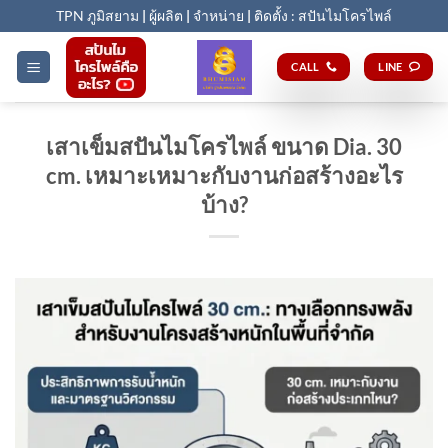
Skip
TPN ภูมิสยาม
|
ผู้ผลิต
|
จำหน่าย
|
ติดตั้ง : สปันไมโครไพล์
to
content
CALL
LINE
เสาเข็มสปันไมโครไพล์ ขนาด Dia. 30
cm. เหมาะเหมาะกับงานก่อสร้างอะไร
บ้าง?