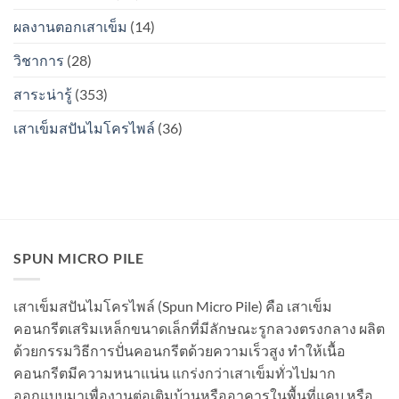
ระหว่าง
เป็น
ท่อน
สนิม
ผลงานตอกเสาเข็ม
(14)
จะ
ไหม?
เป็น
วิชาการ
(28)
สนิม
ไหม?
สาระน่ารู้
(353)
เสาเข็มสปันไมโครไพล์
(36)
SPUN MICRO PILE
เสาเข็มสปันไมโครไพล์ (Spun Micro Pile) คือ เสาเข็ม
คอนกรีตเสริมเหล็กขนาดเล็กที่มีลักษณะรูกลวงตรงกลาง ผลิต
ด้วยกรรมวิธีการปั่นคอนกรีตด้วยความเร็วสูง ทำให้เนื้อ
คอนกรีตมีความหนาแน่น แกร่งกว่าเสาเข็มทั่วไปมาก
ออกแบบมาเพื่องานต่อเติมบ้านหรืออาคารในพื้นที่แคบ หรือ