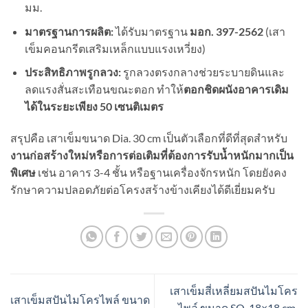
มม.
มาตรฐานการผลิต:
ได้รับมาตรฐาน
มอก.
397-2562
(เสา
เข็มคอนกรีตเสริมเหล็กแบบแรงเหวี่ยง)
ประสิทธิภาพรูกลวง:
รูกลวงตรงกลางช่วยระบายดินและ
ลดแรงสั่นสะเทือนขณะตอก ทำให้
ตอกชิดผนังอาคารเดิม
ได้ในระยะเพียง
50
เซนติเมตร
สรุปคือ เสาเข็มขนาด Dia. 30 cm เป็นตัวเลือกที่ดีที่สุดสำหรับ
งานก่อสร้างใหม่หรือการต่อเติมที่ต้องการรับน้ำหนักมากเป็น
พิเศษ
เช่น อาคาร 3-4 ชั้น หรือฐานเครื่องจักรหนัก โดยยังคง
รักษาความปลอดภัยต่อโครงสร้างข้างเคียงได้ดีเยี่ยมครับ
เสาเข็มสี่เหลี่ยมสปันไมโคร
เสาเข็มสปันไมโครไพล์ ขนาด
ไพล์ ขนาด SQ. 18×18 cm.