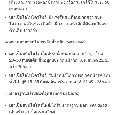
เคียงและสามารถตอกชิดกำแพงหรือกระจกได้ในระยะ 50
เซนติเมตร
เสาเข็มไอไมโครไพล์:
มี
แรงสั่นสะเทือนมากกว่า
สปัน
ไมโครไพล์ในขณะติดตั้ง เนื่องจากหน้าตัดที่ตันจะเกิดแรง
ต้านดินมากกว่า
ความสามารถในการรับน้ำหนัก (
Safe Load)
เสาเข็มสปันไมโครไพล์:
รับน้ำหนักปลอดภัยได้สูงตั้งแต่
20–50
ตันต่อต้น
ขึ้นอยู่กับขนาดหน้าตัด (เช่น ขนาด 21, 25
หรือ 30 ซม.)
เสาเข็มไอไมโครไพล์:
รับน้ำหนักได้ตามขนาดหน้าตัด โดย
ทั่วไปอยู่ที่
15–35
ตันต่อต้น
(เช่น ขนาด 18, 22 หรือ 26 ซม.)
มาตรฐานผลิตภัณฑ์อุตสาหกรรม (มอก.)
เสาเข็มสปันไมโครไพล์:
ได้รับมาตรฐาน
มอก.
397-2562
(สำหรับเสาเข็มแรงเหวี่ยง)