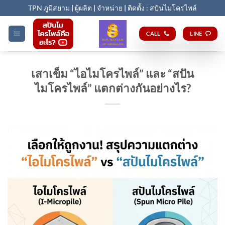
Skip
TPN ภูมิสยาม
|
ผู้ผลิต
|
จำหน่าย
|
ติดตั้ง : สปันไมโครไพล์
to
content
CALL
LINE
เสาเข็ม “ไอไมโครไพล์” และ “สปัน
ไมโครไพล์” แตกต่างกันอย่างไร?