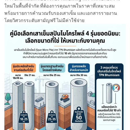
ใหม่ในพื้นที่จำกัด ที่ต้องการคุณภาพในราคาที่เหมาะสม
พร้อมรายการคำนวณรับรองเสาเข็ม และเอกสารรายงาน
โดยวิศวกรระดับสามัญฟรี ไม่มีค่าใช้จ่าย