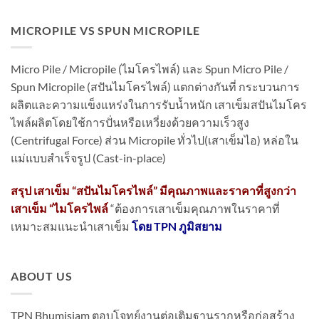
MICROPILE VS SPUN MICROPILE
Micro Pile / Micropile (ไมโครไพล์) และ Spun Micro Pile /
Spun Micropile (สปันไมโครไพล์) แตกต่างกันที่ กระบวนการ
ผลิตและความแข็งแหร่งในการรับน้ำหนัก เสาเข็มสปันไมโคร
ไพล์ผลิตโดยใช้การปั่นหรือเหวี่ยงด้วยความเร็วสูง
(Centrifugal Force) ส่วน Micropile ทั่วไป(เสาเข็มไอ) หล่อใน
แม่แบบสำเร็จรูป (Cast-in-place)
สรุป เสาเข็ม “สปันไมโครไพล์” มีคุณภาพและราคาที่สูงกว่า
เสาเข็ม “ไมโครไพล์
“ต้องการเสาเข็มคุณภาพในราคาที่
เหมาะสมแนะนำเสาเข็ม
โดย TPN ภูมิสยาม
ABOUT US
TPN Bhumisiam ตอบโจทย์งานต่อเติมฐานรากหรือก่อสร้าง