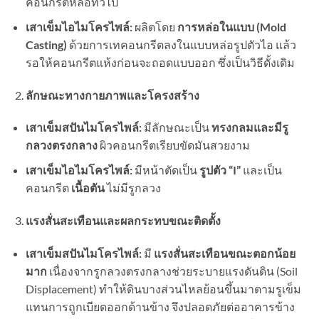
คอนกรีตหล่อทั่วไป
เสาเข็มไอไมโครไพล์:
ผลิตโดย
การหล่อในแบบ (
Mold
Casting)
ด้วยการเทคอนกรีตลงในแบบหล่อรูปตัวไอ แล้ว
รอให้คอนกรีตแห้งก่อนจะถอดแบบออก ซึ่งเป็นวิธีดั้งเดิม
ลักษณะทางกายภาพและโครงสร้าง
เสาเข็มสปันไมโครไพล์:
มีลักษณะเป็น
ทรงกลมและมีรู
กลวงตรงกลาง
ผิวคอนกรีตเรียบขัดมันสวยงาม
เสาเข็มไอไมโครไพล์:
มีหน้าตัดเป็น
รูปตัว “
I”
และเป็น
คอนกรีต
เนื้อตัน
ไม่มีรูกลวง
แรงสั่นสะเทือนและผลกระทบขณะติดตั้ง
เสาเข็มสปันไมโครไพล์:
มี
แรงสั่นสะเทือนขณะตอกน้อย
มาก
เนื่องจากรูกลวงตรงกลางช่วยระบายแรงดันดิน (Soil
Displacement) ทำให้ดินบางส่วนไหลย้อนขึ้นมาตามรูเข็ม
แทนการถูกเบียดออกด้านข้าง จึงปลอดภัยต่ออาคารข้าง