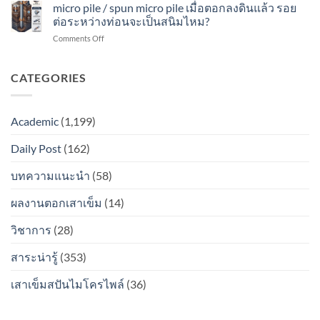
micro
micro pile / spun micro pile เมื่อตอกลงดินแล้ว รอย
แล้ว
ระหว่าง
เป็น
pile
รอย
ต่อระหว่างท่อนจะเป็นสนิมไหม?
ท่อน
สนิม
เมื่อ
ต่อ
จะ
ไหม?
on
Comments Off
ตอก
ระหว่าง
เป็น
micro
ลง
ท่อน
สนิม
pile
ดิน
จะ
ไหม?
/
CATEGORIES
แล้ว
เป็น
spun
รอย
สนิม
micro
ต่อ
ไหม?
pile
ระหว่าง
Academic
(1,199)
เมื่อ
ท่อน
ตอก
จะ
Daily Post
(162)
ลง
เป็น
ดิน
สนิม
แล้ว
บทความแนะนำ
(58)
ไหม?
รอย
ต่อ
ผลงานตอกเสาเข็ม
(14)
ระหว่าง
ท่อน
วิชาการ
(28)
จะ
เป็น
สาระน่ารู้
(353)
สนิม
ไหม?
เสาเข็มสปันไมโครไพล์
(36)