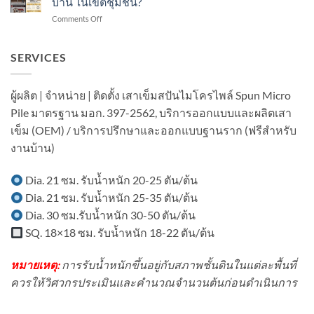
บ้าน ในเขตชุมชน?
อย่างไร?
เข็ม
ใน
on
Comments Off
ส
งาน
ทำไม
ปัน
ต่อ
แนะนำ
ไมโคร
เติม
เสา
SERVICES
ไพล์
อาคาร
เข็ม
ใน
ใน
ส
งาน
เขต
ปัน
ต่อ
ผู้ผลิต | จำหน่าย | ติดตั้ง เสาเข็มสปันไมโครไพล์ Spun Micro
ชุมชน?
ไมโคร
เติม
Pile มาตรฐาน มอก. 397-2562, บริการออกแบบและผลิตเสา
ไพล์
โรงงาน
ใน
ใน
เข็ม (OEM) / บริการปรึกษาและออกแบบฐานราก (ฟรีสำหรับ
งาน
พื้นที่
งานบ้าน)
ต่อ
มี
เติม
อาคาร
บ้าน
ใน
Dia. 21 ซม. รับน้ำหนัก 20-25 ตัน/ต้น
ใน
พื้นที่
Dia. 21 ซม. รับน้ำหนัก 25-35 ตัน/ต้น
เขต
มี
ชุมชน?
เครื่องจักร?
Dia. 30 ซม.รับน้ำหนัก 30-50 ตัน/ต้น
SQ. 18×18 ซม. รับน้ำหนัก 18-22 ตัน/ต้น
หมายเหตุ:
การรับน้ำหนักขึ้นอยู่กับสภาพชั้นดินในแต่ละพื้นที่
ควรให้วิศวกรประเมินและคำนวณจำนวนต้นก่อนดำเนินการ