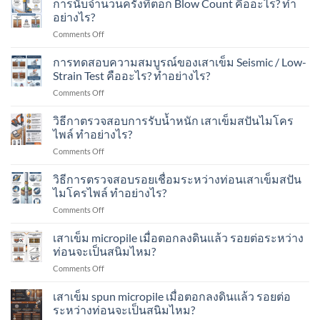
การนับจำนวนครั้งที่ตอก Blow Count คืออะไร? ทำ
รับ
ชุมชน?
เครื่องจักร?
การ
น้ำ
อย่างไร?
ประเมิน
หนัก
on
Comments Off
กำลัง
ได้
การ
รับ
เท่าไร?
นับ
การทดสอบความสมบูรณ์ของเสาเข็ม Seismic / Low-
น้ำ
เหมาะ
จำนวน
หนัก
Strain Test คืออะไร? ทำอย่างไร?
กับ
ครั้ง
ของ
อาคาร
on
Comments Off
ที่
เสา
แบบ
การ
ตอก
เข็ม
ไหน
ทดสอบ
วิธีกาตรวจสอบการรับน้ำหนัก เสาเข็มสปันไมโคร
Blow
ทำ
บ้าง?
ความ
Count
ไพล์ ทำอย่างไร?
อย่างไร?
สมบูรณ์
คือ
on
Comments Off
ของ
อะไร?
วิธี
เสา
ทำ
กา
วิธีการตรวจสอบรอยเชื่อมระหว่างท่อนเสาเข็มสปัน
เข็ม
อย่างไร?
ตรวจ
Seismic
ไมโครไพล์ ทำอย่างไร?
สอบ
/
on
Comments Off
การ
Low-
วิธี
รับ
Strain
การ
เสาเข็ม micropile เมื่อตอกลงดินแล้ว รอยต่อระหว่าง
น้ำ
Test
ตรวจ
หนัก
ท่อนจะเป็นสนิมไหม?
คือ
สอบ
เสา
อะไร?
on
Comments Off
รอย
เข็ม
ทำ
เสา
เชื่อม
ส
อย่างไร?
เข็ม
เสาเข็ม spun micropile เมื่อตอกลงดินแล้ว รอยต่อ
ระหว่าง
ปัน
micropile
ท่อน
ระหว่างท่อนจะเป็นสนิมไหม?
ไมโคร
เมื่อ
เสา