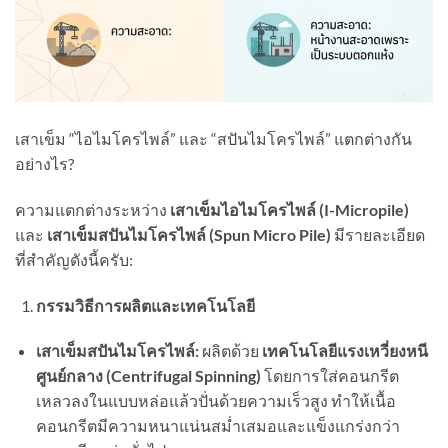
เสาเข็ม “ไอไมโครไพล์” และ “สปันไมโครไพล์” แตกต่างกัน
อย่างไร?
ความแตกต่างระหว่าง
เสาเข็มไอไมโครไพล์ (
I-Micropile)
และ
เสาเข็มสปันไมโครไพล์ (
Spun Micro Pile)
มีรายละเอียด
ที่สำคัญดังนี้ครับ:
กรรมวิธีการผลิตและเทคโนโลยี
เสาเข็มสปันไมโครไพล์:
ผลิตด้วย
เทคโนโลยีแรงเหวี่ยงหนี
ศูนย์กลาง (
Centrifugal Spinning)
โดยการใส่คอนกรีต
เหลวลงในแบบหล่อแล้วปั่นด้วยความเร็วสูง ทำให้เนื้อ
คอนกรีตมีความหนาแน่นสม่ำเสมอและแข็งแกร่งกว่า