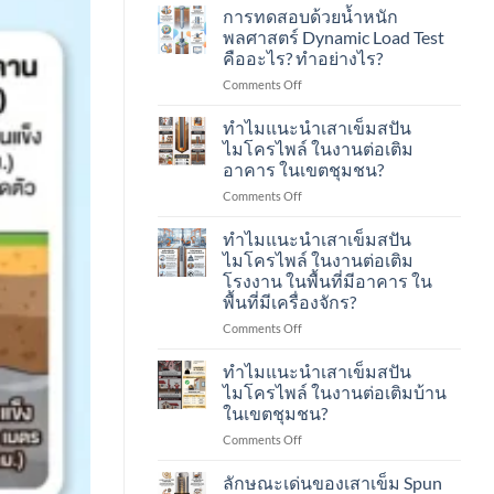
การทดสอบด้วยน้ำหนัก
พลศาสตร์ Dynamic Load Test
คืออะไร? ทำอย่างไร?
on
Comments Off
การ
ทดสอบ
ทำไมแนะนำเสาเข็มสปัน
ด้วย
ไมโครไพล์ ในงานต่อเติม
น้ำ
อาคาร ในเขตชุมชน?
หนัก
on
Comments Off
พลศาสตร์
ทำไม
Dynamic
แนะนำ
Load
ทำไมแนะนำเสาเข็มสปัน
เสา
Test
ไมโครไพล์ ในงานต่อเติม
เข็ม
คือ
โรงงาน ในพื้นที่มีอาคาร ใน
ส
อะไร?
พื้นที่มีเครื่องจักร?
ปัน
ทำ
ไมโคร
อย่างไร?
on
Comments Off
ไพล์
ทำไม
ใน
แนะนำ
ทำไมแนะนำเสาเข็มสปัน
งาน
เสา
ไมโครไพล์ ในงานต่อเติมบ้าน
ต่อ
เข็ม
ในเขตชุมชน?
เติม
ส
อาคาร
on
Comments Off
ปัน
ใน
ทำไม
ไมโคร
เขต
แนะนำ
ไพล์
ลักษณะเด่นของเสาเข็ม Spun