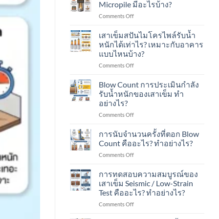
ชุมชน?
เสา
ใน
Micropile มีอะไรบ้าง?
เข็ม
งาน
on
Comments Off
ส
ต่อ
ลักษณะ
ปัน
เติม
เด่น
เสาเข็มสปันไมโครไพล์รับน้ำ
ไมโคร
โรงงาน
ของ
ไพล์
ใน
หนักได้เท่าไร? เหมาะกับอาคาร
เสา
ใน
พื้นที่
แบบไหนบ้าง?
เข็ม
งาน
มี
on
Comments Off
Spun
ต่อ
อาคาร
เสา
Micropile
เติม
ใน
เข็ม
มี
Blow Count การประเมินกำลัง
บ้าน
พื้นที่
ส
อะไร
ใน
รับน้ำหนักของเสาเข็ม ทำ
มี
ปัน
บ้าง?
เขต
เครื่องจักร?
อย่างไร?
ไมโคร
ชุมชน?
on
Comments Off
ไพล์
Blow
รับ
Count
น้ำ
การนับจำนวนครั้งที่ตอก Blow
การ
หนัก
Count คืออะไร? ทำอย่างไร?
ประเมิน
ได้
on
Comments Off
กำลัง
เท่าไร?
การ
รับ
เหมาะ
นับ
การทดสอบความสมบูรณ์ของ
น้ำ
กับ
จำนวน
หนัก
อาคาร
เสาเข็ม Seismic / Low-Strain
ครั้ง
ของ
แบบ
Test คืออะไร? ทำอย่างไร?
ที่
เสา
ไหน
on
Comments Off
ตอก
เข็ม
บ้าง?
การ
Blow
ทำ