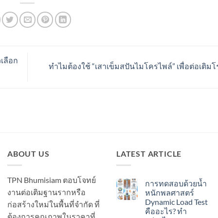
วเลือก
ทำไมต้องใช้ “เสาเข็มสปันไมโครไพล์” เพื่อต่อเติม
ABOUT US
LATEST ARTICLE
TPN Bhumisiam ตอบโจทย์
การทดสอบด้วยน้ำ
งานต่อเติมฐานรากหรือ
หนักพลศาสตร์
Dynamic Load Test
ก่อสร้างใหม่ในพื้นที่จำกัด ที่
คืออะไร? ทำ
ต้องการคุณภาพในราคาที่