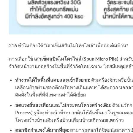
216 ทำไมต้องใช้ “เสาเข็มสปันไมโครไพล์” เพื่อต่อเติมบ้าน?
การเลือกใช้
เสาเข็มสปันไมโครไพล์ (Spun Micro Pile)
สำหรับ
จำกัดหน้างานก่อสร้างในพื้นที่จำกัดโดยเฉพาะ โดยมีเหตุผลสำค
ทำงานได้ในพื้นที่แคบและเข้าถึงยาก:
ตัวเครื่องจักรหรือปั้
เคลื่อนย้ายผ่านซอกตึกหรือทางเดินแคบๆ ได้สะดวก นอกจาก
ติดตั้งในพื้นที่ที่มีเพดานต่ำได้ดีเยี่ยม
ลดแรงสั่นสะเทือนและไม่กระทบโครงสร้างเดิม:
ด้วยนวัต
Process) รูนี้จะทำหน้าที่ระบายดินให้ดันขึ้นมาในรูขณะ
โครงสร้างบ้านเดิมหรือบ้านเพื่อนบ้านเกิดรอยแตกร้าว
ตอกชิดกำแพงได้มากที่สุด:
สามารถตอกได้ชิดผนังอาคารเดิ