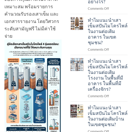
อย่างไร?
เหมาะสม พร้อมรายการ
on
Comments Off
คำนวณรับรองเสาเข็ม และ
การ
ทดสอบ
ทำไมแนะนำเสา
เอกสารรายงาน โดยวิศวกร
ด้วย
เข็มสปันไมโครไพล์
ระดับสามัญฟรี ไม่มีค่าใช้
น้ำ
ในงานต่อเติม
หนัก
จ่าย
อาคาร ในเขต
พลศาสตร์
ชุมชน?
Dynamic
Load
on
Comments Off
Test
ทำไม
คือ
แนะนำ
ทำไมแนะนำเสา
อะไร?
เสา
เข็มสปันไมโครไพล์
ทำ
เข็ม
ในงานต่อเติม
อย่างไร?
ส
โรงงาน ในพื้นที่มี
ปัน
อาคาร ในพื้นที่มี
ไมโคร
เครื่องจักร?
ไพล์
ใน
on
Comments Off
งาน
ทำไม
ต่อ
แนะนำ
ทำไมแนะนำเสา
เติม
เสา
เข็มสปันไมโครไพล์
อาคาร
เข็ม
ในงานต่อเติมบ้าน
ใน
ส
ในเขตชุมชน?
เขต
ปัน
ชุมชน?
ไมโคร
on
Comments Off