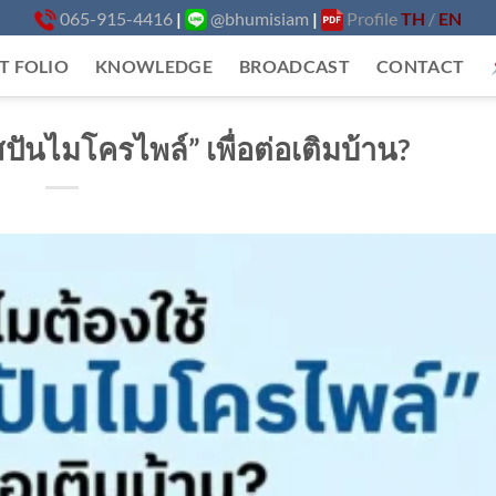
065-915-4416
|
@bhumisiam
|
Profile
TH
/
EN
T FOLIO
KNOWLEDGE
BROADCAST
CONTACT
ปันไมโครไพล์” เพื่อต่อเติมบ้าน?