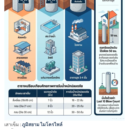
เสาเข็ม :
ภูมิสยาม ไมโครไพล์