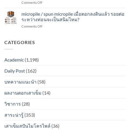
ไหม?
on
Comments Off
ตอก
ระหว่าง
เป็น
micro
ลง
ท่อน
สนิม
pile
micropile / spun micropile เมื่อตอกลงดินแล้ว รอยต่อ
ดิน
จะ
ไหม?
/
แล้ว
ระหว่างท่อนจะเป็นสนิมไหม?
เป็น
spun
รอย
สนิม
on
Comments Off
micro
ต่อ
ไหม?
micropile
pile
ระหว่าง
/
เมื่อ
ท่อน
spun
CATEGORIES
ตอก
จะ
micropile
ลง
เป็น
เมื่อ
ดิน
สนิม
ตอก
แล้ว
ไหม?
Academic
(1,198)
ลง
รอย
ดิน
ต่อ
Daily Post
(162)
แล้ว
ระหว่าง
รอย
ท่อน
ต่อ
บทความแนะนำ
(58)
จะ
ระหว่าง
เป็น
ท่อน
สนิม
ผลงานตอกเสาเข็ม
(14)
จะ
ไหม?
เป็น
วิชาการ
(28)
สนิม
ไหม?
สาระน่ารู้
(353)
เสาเข็มสปันไมโครไพล์
(36)