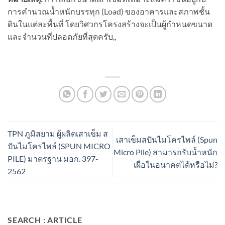
การคำนวณน้ำหนักบรรทุก (Load) ของอาคารและสภาพชั้น
ดินในแต่ละพื้นที่ โดยวิศวกรโครงสร้างจะเป็นผู้กำหนดขนาด
และจำนวนที่ปลอดภัยที่สุดครับ,,
TPN ภูมิสยาม ผู้ผลิตเสาเข็ม ส
เสาเข็มสปันไมโครไพล์ (Spun
ปันไมโครไพล์ (SPUN MICRO
Micro Pile) สามารถรับน้ำหนัก
PILE) มาตรฐาน มอก. 397-
เผื่อในอนาคตได้หรือไม่?
2562
SEARCH : ARTICLE