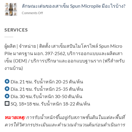
ต่อ
แนะนำ
ลักษณะเด่นของเสาเข็ม Spun Micropile มีอะไรบ้าง?
ไมโคร
เติม
เสา
ไพล์
อาคาร
on
Comments Off
เข็ม
ใน
ใน
ลักษณะ
ส
งาน
เขต
เด่น
ปัน
ต่อ
ชุมชน?
ของ
SERVICES
ไมโคร
เติม
เสา
ไพล์
โรงงาน
เข็ม
ใน
ใน
Spun
งาน
ผู้ผลิต | จำหน่าย | ติดตั้ง เสาเข็มสปันไมโครไพล์ Spun Micro
พื้นที่
Micropile
ต่อ
มี
Pile มาตรฐาน มอก. 397-2562, บริการออกแบบและผลิตเสา
มี
เติม
อาคาร
อะไร
บ้าน
เข็ม (OEM) / บริการปรึกษาและออกแบบฐานราก (ฟรีสำหรับ
ใน
บ้าง?
ใน
พื้นที่
งานบ้าน)
เขต
มี
ชุมชน?
เครื่องจักร?
Dia. 21 ซม. รับน้ำหนัก 20-25 ตัน/ต้น
Dia. 21 ซม. รับน้ำหนัก 25-35 ตัน/ต้น
Dia. 30 ซม.รับน้ำหนัก 30-50 ตัน/ต้น
SQ. 18×18 ซม. รับน้ำหนัก 18-22 ตัน/ต้น
หมายเหตุ:
การรับน้ำหนักขึ้นอยู่กับสภาพชั้นดินในแต่ละพื้นที่
ควรให้วิศวกรประเมินและคำนวณจำนวนต้นก่อนดำเนินการ