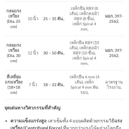
เหล็กยืน RB9 (8
กลมแรง
เส้น), เหล็กคอม้า
เหวี่ยง
มอก. 397-
10 นิ้ว
25 – 35
ตัน
,,
RB9 (8 ชิ้น),
(Dia. 25
2562
,
เหล็ก Spiral 4
cm)
mm,
เหล็กยืน RB9 (10
กลมแรง
เส้น), เหล็กคอม้า
เหวี่ยง
มอก. 397-
12 นิ้ว
30 – 50
ตัน
,,
RB9 (10 ชิ้น),
(Dia. 30
2562
,
เหล็ก Spiral 4
cm)
mm,
สี่เหลี่ยม
เหล็กยืน 6 mm (4
แรงเหวี่ยง
เส้น), เหล็ก
มาตรฐาน
7 นิ้ว
18 – 22
ตัน
,,
(18×18
Spiral 4 mm พัน
โรงงาน,
cm)
รอบ,
จุดเด่นทางวิศวกรรมที่สำคัญ
ความแข็งแกร่งสูง:
เสาเข็มทั้ง 4 แบบผลิตด้วยกรรมวิธี
แรง
เหวี่ยง (
Centrifugal Force)
ที่มากกว่าแรงโน้มถ่วงโลกถึง