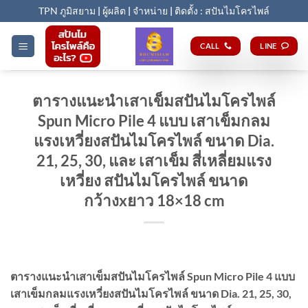
Skip
TPN ภูมิสยาม
|
ผู้ผลิต
|
จำหน่าย
|
ติดตั้ง : สปันไมโครไพล์
to
content
CALL
LINE
ตารางแนะนำเสาเข็มสปันไมโครไพล์
Spun Micro Pile 4 แบบ เสาเข็มกลม
แรงเหวี่ยงสปันไมโครไพล์ ขนาด Dia.
21, 25, 30, และ เสาเข็ม สี่เหลี่ยมแรง
เหวี่ยง สปันไมโครไพล์ ขนาด
กว้างxยาว 18×18 cm
ตารางแนะนำเสาเข็มสปันไมโครไพล์ Spun Micro Pile 4 แบบ
เสาเข็มกลมแรงเหวี่ยงสปันไมโครไพล์ ขนาด Dia. 21, 25, 30,