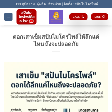
Skip
TPN ภูมิสยาม
|
ผู้ผลิต
|
จำหน่าย
|
ติดตั้ง : สปันไมโครไพล์
to
content
CALL
LINE
ตอกเสาเข็มสปันไมโครไพล์ให้ลึกแค่
ไหน ถึงจะปลอดภัย