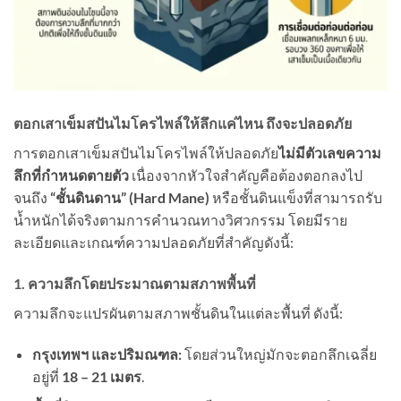
ตอกเสาเข็มสปันไมโครไพล์ให้ลึกแค่ไหน ถึงจะปลอดภัย
การตอกเสาเข็มสปันไมโครไพล์ให้ปลอดภัย
ไม่มีตัวเลขความ
ลึกที่กำหนดตายตัว
เนื่องจากหัวใจสำคัญคือต้องตอกลงไป
จนถึง
“ชั้นดินดาน” (Hard Mane)
หรือชั้นดินแข็งที่สามารถรับ
น้ำหนักได้จริงตามการคำนวณทางวิศวกรรม โดยมีราย
ละเอียดและเกณฑ์ความปลอดภัยที่สำคัญดังนี้:
1. ความลึกโดยประมาณตามสภาพพื้นที่
ความลึกจะแปรผันตามสภาพชั้นดินในแต่ละพื้นที่ ดังนี้:
กรุงเทพฯ และปริมณฑล:
โดยส่วนใหญ่มักจะตอกลึกเฉลี่ย
อยู่ที่
18 – 21 เมตร
.