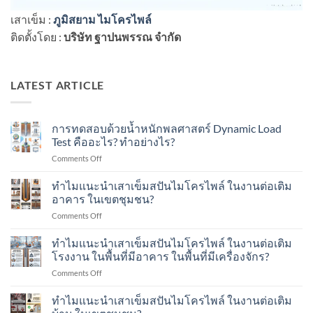
เสาเข็ม :
ภูมิสยาม ไมโครไพล์
ติดตั้งโดย :
บริษัท ฐาปนพรรณ จำกัด
LATEST ARTICLE
การทดสอบด้วยน้ำหนักพลศาสตร์ Dynamic Load
Test คืออะไร? ทำอย่างไร?
on
Comments Off
การ
ทดสอบ
ทำไมแนะนำเสาเข็มสปันไมโครไพล์ ในงานต่อเติม
ด้วย
อาคาร ในเขตชุมชน?
น้ำ
on
Comments Off
หนัก
ทำไม
พลศาสตร์
แนะนำ
ทำไมแนะนำเสาเข็มสปันไมโครไพล์ ในงานต่อเติม
Dynamic
เสา
Load
โรงงาน ในพื้นที่มีอาคาร ในพื้นที่มีเครื่องจักร?
เข็ม
Test
on
Comments Off
ส
คือ
ทำไม
ปัน
อะไร?
แนะนำ
ทำไมแนะนำเสาเข็มสปันไมโครไพล์ ในงานต่อเติม
ไมโคร
ทำ
เสา
ไพล์
อย่างไร?