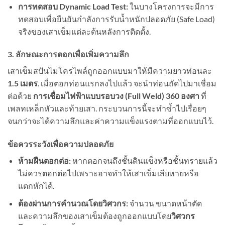
การทดสอบ Dynamic Load Test:
ในบางโครงการจะมีการ
ทดสอบเพื่อยืนยันกำลังการรับน้ำหนักปลอดภัย (Safe Load)
จริงของเสาเข็มแต่ละต้นหลังการติดตั้ง.
3. ลักษณะการตอกเพื่อเพิ่มความลึก
เสาเข็มสปันไมโครไพล์ถูกออกแบบมาให้มีความยาวท่อนละ
1.5 เมตร
. เมื่อตอกท่อนแรกลงไปแล้ว จะนำท่อนถัดไปมาเชื่อม
ต่อด้วย
การเชื่อมไฟฟ้าแบบรอบวง (Full Weld) 360 องศา
ที่
เพลทเหล็กหัวและท้ายเสา. กระบวนการนี้จะทำซ้ำไปเรื่อยๆ
จนกว่าจะได้ความลึกและค่าความแข็งแรงตามที่ออกแบบไว้.
ข้อควรระวังเพื่อความปลอดภัย
ห้ามฝืนตอกต่อ:
หากตอกจนถึงชั้นดินแข็งหรือชั้นทรายแล้ว
ไม่ควรตอกต่อไปเพราะอาจทำให้เสาเข็มเสียหายหรือ
แตกหักได้.
ต้องผ่านการคำนวณโดยวิศวกร:
จำนวน ขนาดหน้าตัด
และความลึกของเสาเข็มต้องถูกออกแบบโดย
วิศวกร