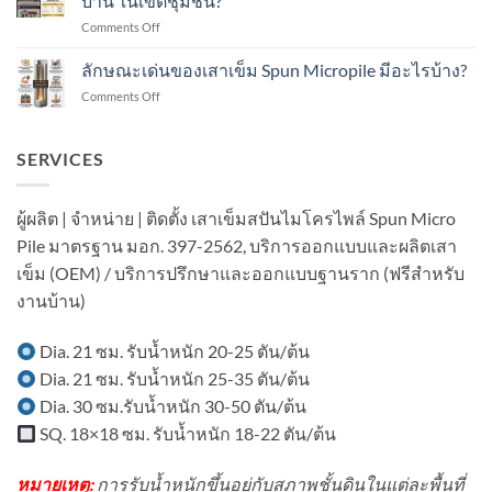
บ้าน ในเขตชุมชน?
เข็ม
ใน
on
Comments Off
ส
งาน
ทำไม
ปัน
ต่อ
แนะนำ
ลักษณะเด่นของเสาเข็ม Spun Micropile มีอะไรบ้าง?
ไมโคร
เติม
เสา
ไพล์
อาคาร
on
Comments Off
เข็ม
ใน
ใน
ลักษณะ
ส
งาน
เขต
เด่น
ปัน
ต่อ
ชุมชน?
ของ
SERVICES
ไมโคร
เติม
เสา
ไพล์
โรงงาน
เข็ม
ใน
ใน
Spun
งาน
ผู้ผลิต | จำหน่าย | ติดตั้ง เสาเข็มสปันไมโครไพล์ Spun Micro
พื้นที่
Micropile
ต่อ
มี
Pile มาตรฐาน มอก. 397-2562, บริการออกแบบและผลิตเสา
มี
เติม
อาคาร
อะไร
บ้าน
เข็ม (OEM) / บริการปรึกษาและออกแบบฐานราก (ฟรีสำหรับ
ใน
บ้าง?
ใน
พื้นที่
งานบ้าน)
เขต
มี
ชุมชน?
เครื่องจักร?
Dia. 21 ซม. รับน้ำหนัก 20-25 ตัน/ต้น
Dia. 21 ซม. รับน้ำหนัก 25-35 ตัน/ต้น
Dia. 30 ซม.รับน้ำหนัก 30-50 ตัน/ต้น
SQ. 18×18 ซม. รับน้ำหนัก 18-22 ตัน/ต้น
หมายเหตุ:
การรับน้ำหนักขึ้นอยู่กับสภาพชั้นดินในแต่ละพื้นที่