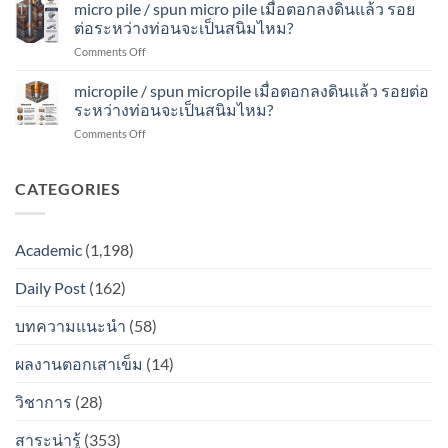
micro
micro pile / spun micro pile เมื่อตอกลงดินแล้ว รอย
แล้ว
ระหว่าง
เป็น
pile
รอย
ต่อระหว่างท่อนจะเป็นสนิมไหม?
ท่อน
สนิม
เมื่อ
ต่อ
จะ
ไหม?
on
Comments Off
ตอก
ระหว่าง
เป็น
micro
ลง
ท่อน
สนิม
pile
micropile / spun micropile เมื่อตอกลงดินแล้ว รอยต่อ
ดิน
จะ
ไหม?
/
แล้ว
ระหว่างท่อนจะเป็นสนิมไหม?
เป็น
spun
รอย
สนิม
on
Comments Off
micro
ต่อ
ไหม?
micropile
pile
ระหว่าง
/
เมื่อ
ท่อน
spun
CATEGORIES
ตอก
จะ
micropile
ลง
เป็น
เมื่อ
ดิน
สนิม
ตอก
แล้ว
ไหม?
Academic
(1,198)
ลง
รอย
ดิน
ต่อ
Daily Post
(162)
แล้ว
ระหว่าง
รอย
ท่อน
ต่อ
บทความแนะนำ
(58)
จะ
ระหว่าง
เป็น
ท่อน
สนิม
ผลงานตอกเสาเข็ม
(14)
จะ
ไหม?
เป็น
วิชาการ
(28)
สนิม
ไหม?
สาระน่ารู้
(353)