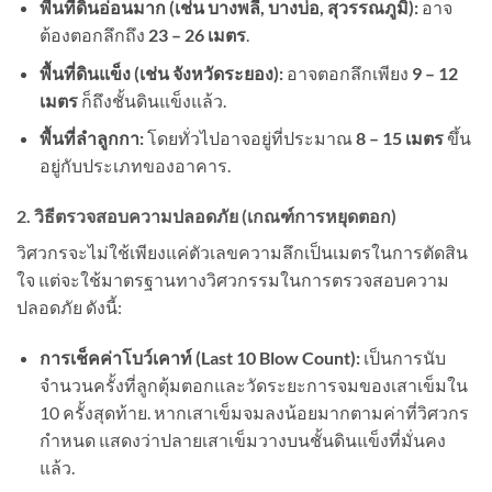
พื้นที่ดินอ่อนมาก (เช่น บางพลี, บางบ่อ, สุวรรณภูมิ):
อาจ
ต้องตอกลึกถึง
23 – 26 เมตร
.
พื้นที่ดินแข็ง (เช่น จังหวัดระยอง):
อาจตอกลึกเพียง
9 – 12
เมตร
ก็ถึงชั้นดินแข็งแล้ว.
พื้นที่ลำลูกกา:
โดยทั่วไปอาจอยู่ที่ประมาณ
8 – 15 เมตร
ขึ้น
อยู่กับประเภทของอาคาร.
2. วิธีตรวจสอบความปลอดภัย (เกณฑ์การหยุดตอก)
วิศวกรจะไม่ใช้เพียงแค่ตัวเลขความลึกเป็นเมตรในการตัดสิน
ใจ แต่จะใช้มาตรฐานทางวิศวกรรมในการตรวจสอบความ
ปลอดภัย ดังนี้:
การเช็คค่าโบว์เคาท์ (Last 10 Blow Count):
เป็นการนับ
จำนวนครั้งที่ลูกตุ้มตอกและวัดระยะการจมของเสาเข็มใน
10 ครั้งสุดท้าย. หากเสาเข็มจมลงน้อยมากตามค่าที่วิศวกร
กำหนด แสดงว่าปลายเสาเข็มวางบนชั้นดินแข็งที่มั่นคง
แล้ว.