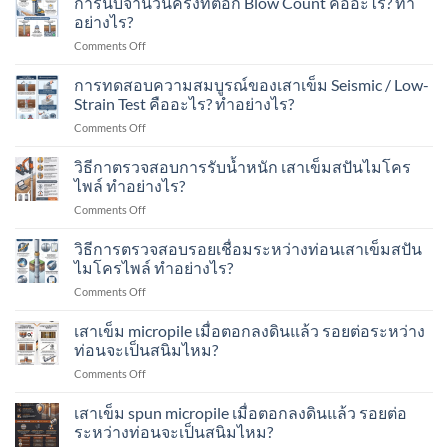
การนับจำนวนครั้งที่ตอก Blow Count คืออะไร? ทำ
ชุมชน?
เครื่องจักร?
การ
น้ำ
อย่างไร?
ประเมิน
หนัก
on
Comments Off
กำลัง
ได้
การ
รับ
เท่าไร?
นับ
การทดสอบความสมบูรณ์ของเสาเข็ม Seismic / Low-
น้ำ
เหมาะ
จำนวน
หนัก
Strain Test คืออะไร? ทำอย่างไร?
กับ
ครั้ง
ของ
อาคาร
on
Comments Off
ที่
เสา
แบบ
การ
ตอก
เข็ม
ไหน
ทดสอบ
วิธีกาตรวจสอบการรับน้ำหนัก เสาเข็มสปันไมโคร
Blow
ทำ
บ้าง?
ความ
Count
ไพล์ ทำอย่างไร?
อย่างไร?
สมบูรณ์
คือ
on
Comments Off
ของ
อะไร?
วิธี
เสา
ทำ
กา
วิธีการตรวจสอบรอยเชื่อมระหว่างท่อนเสาเข็มสปัน
เข็ม
อย่างไร?
ตรวจ
Seismic
ไมโครไพล์ ทำอย่างไร?
สอบ
/
on
Comments Off
การ
Low-
วิธี
รับ
Strain
การ
เสาเข็ม micropile เมื่อตอกลงดินแล้ว รอยต่อระหว่าง
น้ำ
Test
ตรวจ
หนัก
ท่อนจะเป็นสนิมไหม?
คือ
สอบ
เสา
อะไร?
on
Comments Off
รอย
เข็ม
ทำ
เสา
เชื่อม
ส
อย่างไร?
เข็ม
เสาเข็ม spun micropile เมื่อตอกลงดินแล้ว รอยต่อ
ระหว่าง
ปัน
micropile
ท่อน
ระหว่างท่อนจะเป็นสนิมไหม?
ไมโคร
เมื่อ
เสา
ไพล์