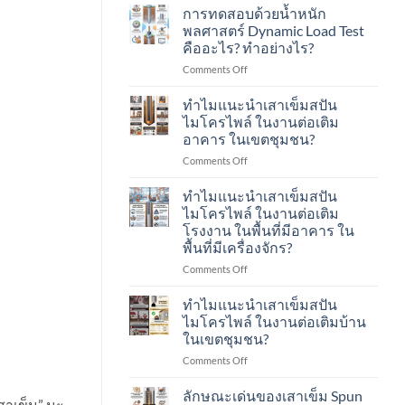
การทดสอบด้วยน้ำหนัก
พลศาสตร์ Dynamic Load Test
คืออะไร? ทำอย่างไร?
on
Comments Off
การ
ทดสอบ
ทำไมแนะนำเสาเข็มสปัน
ด้วย
ไมโครไพล์ ในงานต่อเติม
น้ำ
อาคาร ในเขตชุมชน?
หนัก
on
Comments Off
พลศาสตร์
ทำไม
Dynamic
แนะนำ
Load
ทำไมแนะนำเสาเข็มสปัน
เสา
Test
ไมโครไพล์ ในงานต่อเติม
เข็ม
คือ
โรงงาน ในพื้นที่มีอาคาร ใน
ส
อะไร?
พื้นที่มีเครื่องจักร?
ปัน
ทำ
ไมโคร
อย่างไร?
on
Comments Off
ไพล์
ทำไม
ใน
แนะนำ
ทำไมแนะนำเสาเข็มสปัน
งาน
เสา
ไมโครไพล์ ในงานต่อเติมบ้าน
ต่อ
เข็ม
ในเขตชุมชน?
เติม
ส
อาคาร
on
Comments Off
ปัน
ใน
ทำไม
ไมโคร
เขต
แนะนำ
ไพล์
ลักษณะเด่นของเสาเข็ม Spun
สาเข็ม” นะ