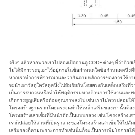
จริงๆ แล้วหากพวกเราไปลองเปิดอ่านดู CODE ต่างๆ ที่ว่าด้วยเ
ไม่ได้มีการระบุเอาไว้อยู่ภายในข้อกำหนดใดข้อกำหนดหนึ่งที่
หากเราทำการพิจารณาและว่ากันตามหลักการของการใช้งานแล
จะนำเอาวัสดุใดวัสดุหนึ่งไปสัมผัสกันโดยตรงกับเหล็กเสริมที่
เป็นการรบกวนหรือทำให้พฤติกรรมทางด้านการใช้งานและพฤติก
เกิดการสูญเสียหรือด้อยคุณภาพลงไป เช่น เราไม่ควรปล่อยให้โ
โครงสร้างฐานรากโดยตรงจนทำให้เหล็กเสริมของเรานั้นต้องสู
โครงสร้างเสาเข็มที่มีหน้าตัดเป็นแบบกลวง เช่น โครงสร้างเสา
เราก็ปล่อยให้ส่วนที่เป็นรูกลวงของโครงสร้างเสาเข็มให้ไปสัมผ
เสริมรองก็ตามเพราะการทำเช่นนั้นก็จะเป็นการเพิ่มโอกาสให้น