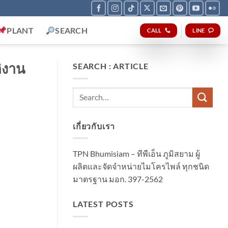
PLANT
SEARCH
CALL
LINE
ิงาน
SEARCH : ARTICLE
เกี่ยวกับเรา
TPN Bhumisiam – ทีพีเอ็น ภูมิสยาม ผู้
ผลิตและจัดจำหน่ายไมโครไพล์ ทุกชนิด
มาตรฐาน มอก. 397-2562
LATEST POSTS