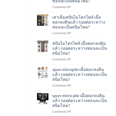
ท่อนจะเป็นสนิมไหม?
เมื่อ
ระหว่าง
on
Comments Off
ตอก
ท่อน
เสา
ลง
จะ
เข็ม
ดิน
เป็น
เสาเข็มสปันไมโครไพล์ เมื่อ
spun
แล้ว
สนิม
ตอกลงดินแล้ว รอยต่อระหว่าง
micro
รอย
ไหม?
ท่อนจะเป็นสนิมไหม?
pile
ต่อ
on
Comments Off
เมื่อ
ระหว่าง
เสา
ตอก
ท่อน
เข็ม
ลง
จะ
สปันไมโครไพล์ เมื่อตอกลงดิน
ส
ดิน
เป็น
แล้ว รอยต่อระหว่างท่อนจะเป็น
ปัน
แล้ว
สนิม
สนิมไหม?
ไมโคร
รอย
ไหม?
on
Comments Off
ไพล์
ต่อ
ส
เมื่อ
ระหว่าง
ปัน
ตอก
ท่อน
spun micropile เมื่อตอกลงดิน
ไมโคร
ลง
จะ
แล้ว รอยต่อระหว่างท่อนจะเป็น
ไพล์
ดิน
เป็น
สนิมไหม?
เมื่อ
แล้ว
สนิม
on
Comments Off
ตอก
รอย
ไหม?
spun
ลง
ต่อ
micropile
ดิน
ระหว่าง
spun micro pile เมื่อตอกลงดิน
เมื่อ
แล้ว
ท่อน
แล้ว รอยต่อระหว่างท่อนจะเป็น
ตอก
รอย
จะ
สนิมไหม?
ลง
ต่อ
เป็น
on
Comments Off
ดิน
ระหว่าง
สนิม
spun
แล้ว