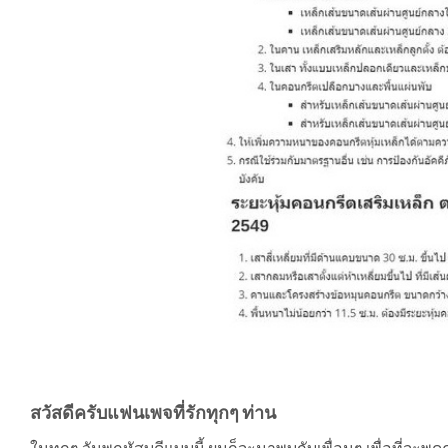
สวัสดีครับแฟนเพจที่รักทุกๆ ท่าน
ในทุกๆ วันพฤหัสบดีแบบนี้ ผมก็จะมาพบกับเพื่อนๆ เพื่อที่จะพู