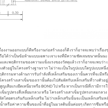
รื่องงานออกแบบก็ดีหรืองานก่อสร้างเองก็ดี เราก็อาจจะพบว่าเรื่องๆ
ถือได้ว่าเป็นข้อห้ามแบบเฉพาะเจาะจงที่มีความชัดเจนขนาดนั้นนะ 
ะพฤติกรรมของความแข็งแรงของวัสดุแล้ว เราก็อาจจะพบว่า เร
วางตัวอยู่ในโครงสร้างฐานราก ไม่ว่าจะเป็นในรูปแบบใดรูปแบบหนึ่ง
รรมทางด้านการรับกำลังที่เหล็กเสริมของเรานั้นควรที่จะมีหรือ
ครงสร้างเสาเข็มของเรานั้นต้องไปสัมผัสกับเหล็กเสริมที่วางตัวอย
ญเสียแรงยึดเหนี่ยวหรือ BOND ไป หรือ หากเป็นกรณีที่เรามีการใ
เข็มรูปทรงสี่เหลี่ยมกลวง หรือ โครงสร้างเสาเข็มรูปทรงกลมกลวง เป
ัสโดยตรงกันกับเหล็กเสริม ไม่ว่าเหล็กเสริมนั้นจะเป็นเหล็กเสริมห
้ำหรือค่าความชื้นของน้ำที่อยู่ในมวลดินนั้นค่อยๆ เกิดการซึมหรื