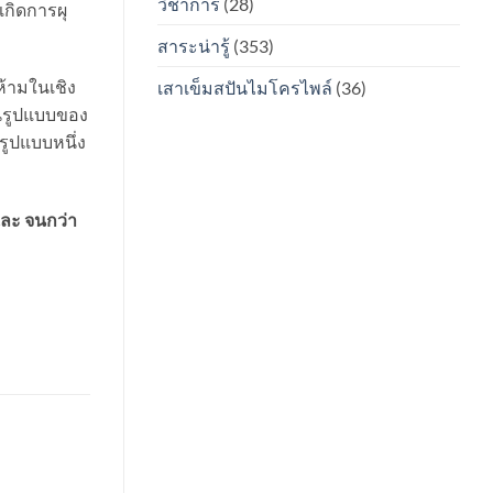
วิชาการ
(28)
เกิดการผุ
สนิม
ไหม?
สาระน่ารู้
(353)
ห้ามในเชิง
เสาเข็มสปันไมโครไพล์
(36)
็นรูปแบบของ
รูปแบบหนึ่ง
และ จนกว่า