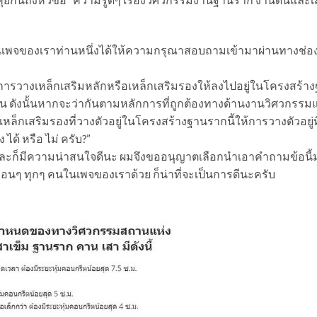
แฟนเพจของเราท่านหนึ่งได้ให้ความกรุณาสอบถามเข้ามาผ่านทางช่อ
รวางเหล็กเสริมหลักหรือเหล็กเสริมรองให้ลงไปอยู่ในโครงสร้า
ูน ดังนั้นหากจะว่ากันตามหลักการที่ถูกต้องทางด้านงานวิศวกรรมแล
็กเสริมรองที่วางตัวอยู่ในโครงสร้างฐานรากนี้ให้การวางตัวอยู่ท
ด้ หรือ ไม่ ครับ?”
่ดีและก็มีความน่าสนใจดีนะ ผมจึงขออนุญาตเลือกนำเอาคำถามข้อนี
ื่อนๆ ทุกๆ คนในเพจของเราด้วย ก็น่าที่จะเป็นการดีนะครับ