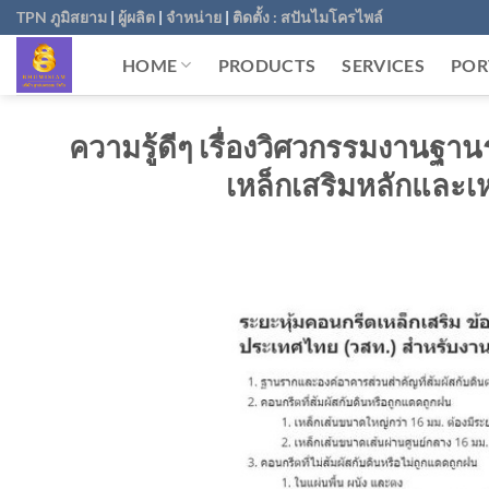
Skip
TPN ภูมิสยาม
|
ผู้ผลิต
|
จำหน่าย
|
ติดตั้ง : สปันไมโครไพล์
to
HOME
PRODUCTS
SERVICES
POR
content
ความรู้ดีๆ เรื่องวิศวกรรมงานฐา
เหล็กเสริมหลักและเ