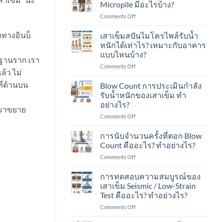
ชุมชน?
เสา
ใน
Micropile มีอะไรบ้าง?
เข็ม
งาน
on
Comments Off
ส
ต่อ
ลักษณะ
ปัน
เติม
เด่น
งทางอินบ็
เสาเข็มสปันไมโครไพล์รับน้ำ
ไมโคร
โรงงาน
ของ
ไพล์
ใน
หนักได้เท่าไร? เหมาะกับอาคาร
เสา
ใน
พื้นที่
แบบไหนบ้าง?
เข็ม
งฐานราก เรา
งาน
มี
on
Comments Off
Spun
ต่อ
อาคาร
้ว ไม่
เสา
Micropile
เติม
ใน
เข็ม
มี
ี่ด้านบน
Blow Count การประเมินกำลัง
บ้าน
พื้นที่
ส
อะไร
ใน
รับน้ำหนักของเสาเข็ม ทำ
มี
ปัน
บ้าง?
เขต
เครื่องจักร?
อย่างไร?
ไมโคร
้มาขยาย
ชุมชน?
on
Comments Off
ไพล์
Blow
รับ
Count
น้ำ
การนับจำนวนครั้งที่ตอก Blow
การ
หนัก
Count คืออะไร? ทำอย่างไร?
ประเมิน
ได้
on
Comments Off
กำลัง
เท่าไร?
การ
รับ
เหมาะ
นับ
การทดสอบความสมบูรณ์ของ
น้ำ
กับ
จำนวน
หนัก
อาคาร
เสาเข็ม Seismic / Low-Strain
ครั้ง
ของ
แบบ
Test คืออะไร? ทำอย่างไร?
ที่
เสา
ไหน
on
Comments Off
ตอก
เข็ม
บ้าง?
การ
Blow
ทำ