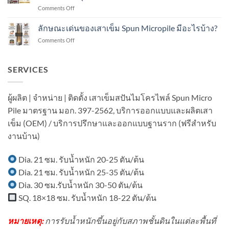
เข็ม
ใน
on
Comments Off
ส
งาน
ทำไม
ปัน
ต่อ
แนะนำ
ลักษณะเด่นของเสาเข็ม Spun Micropile มีอะไรบ้าง?
ไมโคร
เติม
เสา
ไพล์
อาคาร
on
Comments Off
เข็ม
ใน
ใน
ลักษณะ
ส
งาน
เขต
เด่น
ปัน
ต่อ
ชุมชน?
ของ
SERVICES
ไมโคร
เติม
เสา
ไพล์
โรงงาน
เข็ม
ใน
ใน
Spun
งาน
ผู้ผลิต | จำหน่าย | ติดตั้ง เสาเข็มสปันไมโครไพล์ Spun Micro
พื้นที่
Micropile
ต่อ
มี
Pile มาตรฐาน มอก. 397-2562, บริการออกแบบและผลิตเสา
มี
เติม
อาคาร
อะไร
บ้าน
เข็ม (OEM) / บริการปรึกษาและออกแบบฐานราก (ฟรีสำหรับ
ใน
บ้าง?
ใน
พื้นที่
งานบ้าน)
เขต
มี
ชุมชน?
เครื่องจักร?
Dia. 21 ซม. รับน้ำหนัก 20-25 ตัน/ต้น
Dia. 21 ซม. รับน้ำหนัก 25-35 ตัน/ต้น
Dia. 30 ซม.รับน้ำหนัก 30-50 ตัน/ต้น
SQ. 18×18 ซม. รับน้ำหนัก 18-22 ตัน/ต้น
หมายเหตุ:
การรับน้ำหนักขึ้นอยู่กับสภาพชั้นดินในแต่ละพื้นที่