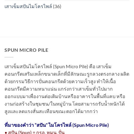
เสาเข็มสปันไมโครไพล์
(36)
SPUN MICRO PILE
เสาเข็มสปันไมโครไพล์ (Spun Micro Pile) คือ เสาเข็ม
คอนกรีตเสริมเหล็กขนาดเล็กที่มีลักษณะรูกลวงตรงกลาง ผลิต
ด้วยกรรมวิธีการปั่นคอนกรีตด้วยความเร็วสูง ทำให้เนื้อ
คอนกรีตมีความหนาแน่น แกร่งกว่าเสาเข็มทั่วไปมาก
ออกแบบมาเพื่องานต่อเติมบ้านหรืออาคารในพื้นที่แคบ หรือ
งานก่อสร้างในชุมชน/ในหมู่บ้าน โดยสามารถรับน้ำหนักได้
สูงและลดแรงสั่นสะเทือนขณะตอกได้มากกว่า
ที่มาของคำว่า “
สปัน” ไมโครไพล์ (Spun Micro Pile)
• สปัน (Spun) = กรอ, หมุน, ปั่น