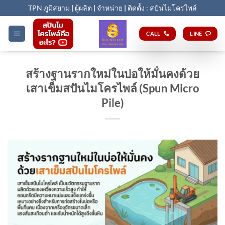
Skip
TPN ภูมิสยาม
|
ผู้ผลิต
|
จำหน่าย
|
ติดตั้ง : สปันไมโครไพล์
to
content
CALL
LINE
สร้างฐานรากใหม่ในบ่อให้มั่นคงด้วย
เสาเข็มสปันไมโครไพล์ (Spun Micro
Pile)