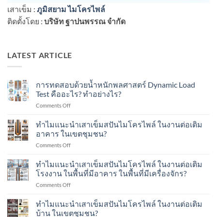
เสาเข็ม :
ภูมิสยาม ไมโครไพล์
ติดตั้งโดย :
บริษัท ฐาปนพรรณ จำกัด
LATEST ARTICLE
การทดสอบด้วยน้ำหนักพลศาสตร์ Dynamic Load
Test คืออะไร? ทำอย่างไร?
on
Comments Off
การ
ทดสอบ
ทำไมแนะนำเสาเข็มสปันไมโครไพล์ ในงานต่อเติม
ด้วย
อาคาร ในเขตชุมชน?
น้ำ
on
Comments Off
หนัก
ทำไม
พลศาสตร์
แนะนำ
ทำไมแนะนำเสาเข็มสปันไมโครไพล์ ในงานต่อเติม
Dynamic
เสา
Load
โรงงาน ในพื้นที่มีอาคาร ในพื้นที่มีเครื่องจักร?
เข็ม
Test
on
Comments Off
ส
คือ
ทำไม
ปัน
อะไร?
แนะนำ
ทำไมแนะนำเสาเข็มสปันไมโครไพล์ ในงานต่อเติม
ไมโคร
ทำ
เสา
ไพล์
บ้าน ในเขตชุมชน?
อย่างไร?