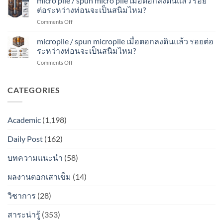
micro pile / spun micro pile เมื่อตอกลงดินแล้ว รอย
ระหว่าง
เป็น
pile
รอย
ต่อระหว่างท่อนจะเป็นสนิมไหม?
ท่อน
สนิม
เมื่อ
ต่อ
จะ
ไหม?
on
Comments Off
ตอก
ระหว่าง
เป็น
micro
ลง
ท่อน
สนิม
pile
micropile / spun micropile เมื่อตอกลงดินแล้ว รอยต่อ
ดิน
จะ
ไหม?
/
แล้ว
ระหว่างท่อนจะเป็นสนิมไหม?
เป็น
spun
รอย
สนิม
on
Comments Off
micro
ต่อ
ไหม?
micropile
pile
ระหว่าง
/
เมื่อ
ท่อน
spun
CATEGORIES
ตอก
จะ
micropile
ลง
เป็น
เมื่อ
ดิน
สนิม
ตอก
แล้ว
ไหม?
Academic
(1,198)
ลง
รอย
ดิน
ต่อ
Daily Post
(162)
แล้ว
ระหว่าง
รอย
ท่อน
ต่อ
บทความแนะนำ
(58)
จะ
ระหว่าง
เป็น
ท่อน
สนิม
ผลงานตอกเสาเข็ม
(14)
จะ
ไหม?
เป็น
วิชาการ
(28)
สนิม
ไหม?
สาระน่ารู้
(353)