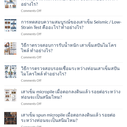
เครื่องจักร?
การ
น้ำ
อย่างไร?
ประเมิน
หนัก
on
Comments Off
กำลัง
ได้
การ
รับ
เท่าไร?
นับ
การทดสอบความสมบูรณ์ของเสาเข็ม Seismic / Low-
น้ำ
เหมาะ
จำนวน
หนัก
Strain Test คืออะไร? ทำอย่างไร?
กับ
ครั้ง
ของ
อาคาร
on
Comments Off
ที่
เสา
แบบ
การ
ตอก
เข็ม
ไหน
ทดสอบ
วิธีกาตรวจสอบการรับน้ำหนัก เสาเข็มสปันไมโคร
Blow
ทำ
บ้าง?
ความ
Count
ไพล์ ทำอย่างไร?
อย่างไร?
สมบูรณ์
คือ
on
Comments Off
ของ
อะไร?
วิธี
เสา
ทำ
กา
วิธีการตรวจสอบรอยเชื่อมระหว่างท่อนเสาเข็มสปัน
เข็ม
อย่างไร?
ตรวจ
Seismic
ไมโครไพล์ ทำอย่างไร?
สอบ
/
on
Comments Off
การ
Low-
วิธี
รับ
Strain
การ
เสาเข็ม micropile เมื่อตอกลงดินแล้ว รอยต่อระหว่าง
น้ำ
Test
ตรวจ
หนัก
ท่อนจะเป็นสนิมไหม?
คือ
สอบ
เสา
อะไร?
on
Comments Off
รอย
เข็ม
ทำ
เสา
เชื่อม
ส
อย่างไร?
เข็ม
เสาเข็ม spun micropile เมื่อตอกลงดินแล้ว รอยต่อ
ระหว่าง
ปัน
micropile
ท่อน
ระหว่างท่อนจะเป็นสนิมไหม?
ไมโคร
เมื่อ
เสา
ไพล์
on
Comments Off