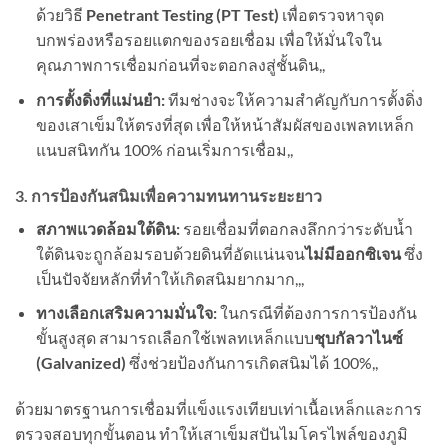
ด้วยวิธี
Penetrant Testing (PT Test)
เพื่อตรวจหาจุด
บกพร่องหรือรอยแตกของรอยเชื่อม เพื่อให้มั่นใจใน
คุณภาพการเชื่อมก่อนที่จะตอกลงสู่ชั้นดิน,,
การตั้งดิ่งที่แม่นยำ:
ทีมช่างจะให้ความสำคัญกับการตั้งดิ่ง
ของเสาเข็มให้ตรงที่สุด เพื่อให้หน้าสัมผัสของเพลทเหล็ก
แนบสนิทกัน 100% ก่อนเริ่มการเชื่อม,,
3. การป้องกันสนิมเพื่อความทนทานระยะยาว
สภาพแวดล้อมใต้ดิน:
รอยเชื่อมที่ตอกลงลึกกว่าระดับน้ำ
ใต้ดินจะถูกล้อมรอบด้วยดินที่อัดแน่นจน
ไม่มีออกซิเจน
ซึ่ง
เป็นปัจจัยหลักที่ทำให้เกิดสนิมยากมาก,,,
ทางเลือกเสริมความมั่นใจ:
ในกรณีที่ต้องการการป้องกัน
ขั้นสูงสุด สามารถเลือกใช้เพลทเหล็กแบบ
ชุบกัลวาไนซ์
(Galvanized)
ซึ่งช่วยป้องกันการเกิดสนิมได้ 100%,,
ด้วยมาตรฐานการเชื่อมที่แข็งแรงเทียบเท่าเนื้อเหล็กและการ
ตรวจสอบทุกขั้นตอน ทำให้เสาเข็มสปันไมโครไพล์ของภูมิ