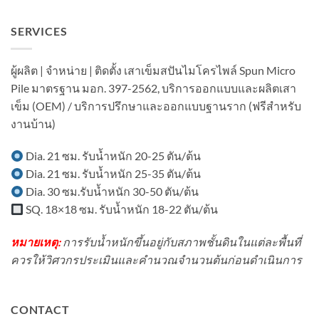
ลักษณะ
ส
งาน
เขต
เด่น
ปัน
ต่อ
ชุมชน?
ของ
SERVICES
ไมโคร
เติม
เสา
ไพล์
โรงงาน
เข็ม
ใน
ใน
Spun
งาน
ผู้ผลิต | จำหน่าย | ติดตั้ง เสาเข็มสปันไมโครไพล์ Spun Micro
พื้นที่
Micropile
ต่อ
มี
Pile มาตรฐาน มอก. 397-2562, บริการออกแบบและผลิตเสา
มี
เติม
อาคาร
อะไร
บ้าน
เข็ม (OEM) / บริการปรึกษาและออกแบบฐานราก (ฟรีสำหรับ
ใน
บ้าง?
ใน
พื้นที่
งานบ้าน)
เขต
มี
ชุมชน?
เครื่องจักร?
Dia. 21 ซม. รับน้ำหนัก 20-25 ตัน/ต้น
Dia. 21 ซม. รับน้ำหนัก 25-35 ตัน/ต้น
Dia. 30 ซม.รับน้ำหนัก 30-50 ตัน/ต้น
SQ. 18×18 ซม. รับน้ำหนัก 18-22 ตัน/ต้น
หมายเหตุ:
การรับน้ำหนักขึ้นอยู่กับสภาพชั้นดินในแต่ละพื้นที่
ควรให้วิศวกรประเมินและคำนวณจำนวนต้นก่อนดำเนินการ
CONTACT