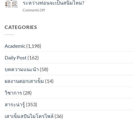
/
แล้ว
ระหว่างท่อนจะเป็นสนิมไหม?
เป็น
spun
รอย
สนิม
on
Comments Off
micro
ต่อ
ไหม?
micropile
pile
ระหว่าง
/
เมื่อ
ท่อน
spun
CATEGORIES
ตอก
จะ
micropile
ลง
เป็น
เมื่อ
ดิน
สนิม
ตอก
แล้ว
ไหม?
Academic
(1,198)
ลง
รอย
ดิน
ต่อ
Daily Post
(162)
แล้ว
ระหว่าง
รอย
ท่อน
ต่อ
บทความแนะนำ
(58)
จะ
ระหว่าง
เป็น
ท่อน
สนิม
ผลงานตอกเสาเข็ม
(14)
จะ
ไหม?
เป็น
วิชาการ
(28)
สนิม
ไหม?
สาระน่ารู้
(353)
เสาเข็มสปันไมโครไพล์
(36)