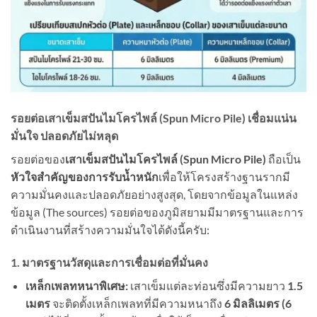
รอยต่อเสาเข็มสปันไมโครไพล์ (Spun Micro Pile) เชื่อมแน่น
มั่นใจ ปลอดภัยไม่หลุด
รอยต่อของ
เสาเข็มสปันไมโครไพล์ (Spun Micro Pile)
ถือเป็น
หัวใจสำคัญของการรับน้ำหนัก
เพื่อให้โครงสร้างฐานรากมี
ความมั่นคงและปลอดภัยอย่างสูงสุด, โดยจากข้อมูลในแหล่ง
ข้อมูล (The sources) รอยต่อของภูมิสยามมีมาตรฐานและการ
ดำเนินงานที่สร้างความมั่นใจได้ดังนี้ครับ:
1. มาตรฐานวัสดุและการเชื่อมต่อที่มั่นคง
เหล็กเพลทหนาพิเศษ:
เสาเข็มแต่ละท่อนซึ่งมีความยาว
1.5
เมตร
จะติดตั้งเหล็กเพลทที่มีความหนาถึง
6 มิลลิเมตร (6