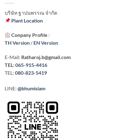
บริษัท ฐาปนพรรณ จํากัด
Plant Location
Conpany Profile
:
TH Version
/
EN Version
E-Mail:
Ratharoj.b@gmail.com
TEL:
065-915-4416
TEL:
080-823-5419
LINE:
@bhumisiam