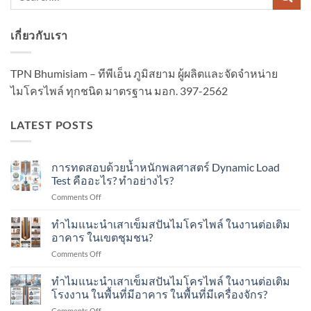
เกี่ยวกับเรา
TPN Bhumisiam – ทีพีเอ็น ภูมิสยาม ผู้ผลิตและจัดจำหน่าย
ไมโครไพล์ ทุกชนิด มาตรฐาน มอก. 397-2562
LATEST POSTS
การทดสอบด้วยน้ำหนักพลศาสตร์ Dynamic Load
Test คืออะไร? ทำอย่างไร?
on
Comments Off
การ
ทดสอบ
ทำไมแนะนำเสาเข็มสปันไมโครไพล์ ในงานต่อเติม
ด้วย
อาคาร ในเขตชุมชน?
น้ำ
on
Comments Off
หนัก
ทำไม
พลศาสตร์
แนะนำ
ทำไมแนะนำเสาเข็มสปันไมโครไพล์ ในงานต่อเติม
Dynamic
เสา
Load
โรงงาน ในพื้นที่มีอาคาร ในพื้นที่มีเครื่องจักร?
เข็ม
Test
on
Comments Off