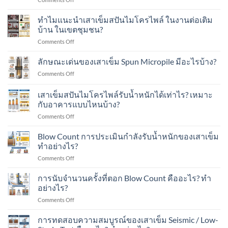
ส
คือ
ทำไม
ปัน
อะไร?
แนะนำ
ทำไมแนะนำเสาเข็มสปันไมโครไพล์ ในงานต่อเติม
ไมโคร
ทำ
เสา
ไพล์
บ้าน ในเขตชุมชน?
อย่างไร?
เข็ม
ใน
on
Comments Off
ส
งาน
ทำไม
ปัน
ต่อ
แนะนำ
ลักษณะเด่นของเสาเข็ม Spun Micropile มีอะไรบ้าง?
ไมโคร
เติม
เสา
ไพล์
อาคาร
on
Comments Off
เข็ม
ใน
ใน
ลักษณะ
ส
งาน
เขต
เด่น
เสาเข็มสปันไมโครไพล์รับน้ำหนักได้เท่าไร? เหมาะ
ปัน
ต่อ
ชุมชน?
ของ
ไมโคร
กับอาคารแบบไหนบ้าง?
เติม
เสา
ไพล์
โรงงาน
on
Comments Off
เข็ม
ใน
ใน
เสา
Spun
งาน
พื้นที่
เข็ม
Micropile
Blow Count การประเมินกำลังรับน้ำหนักของเสาเข็ม
ต่อ
มี
ส
มี
ทำอย่างไร?
เติม
อาคาร
ปัน
อะไร
บ้าน
ใน
on
Comments Off
ไมโคร
บ้าง?
ใน
พื้นที่
Blow
ไพล์
เขต
มี
Count
การนับจำนวนครั้งที่ตอก Blow Count คืออะไร? ทำ
รับ
ชุมชน?
เครื่องจักร?
การ
น้ำ
อย่างไร?
ประเมิน
หนัก
on
Comments Off
กำลัง
ได้
การ
รับ
เท่าไร?
นับ
การทดสอบความสมบูรณ์ของเสาเข็ม Seismic / Low-
น้ำ
เหมาะ
จำนวน
หนัก