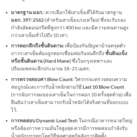
มาตรฐาน มอก.:
ควรเลือกใช้เสาเข็มที่ได้รับมาตรฐาน
มอก. 397-2562
(สำหรับเสาเข็มแรงเหวี่ยง) ซึ่งจะรับรอง
กำลังอัดคอนกรีตที่สูงกว่า 400 ksc และมีความทนทานสูง
กว่าเสาเข็มทั่วไปถึง 10 เท่า.
การตอกลึกถึงชั้นดินดาน:
เพื่อป้องกันปัญหาบ้านทรุดตัว
ถาวร เสาเข็มต้องถูกตอกเชื่อมต่อกันจนลึกถึง
ชั้นดินแข็ง
หรือชั้นดินดาน (Hard Mane)
ซึ่งในกรุงเทพฯ และ
ปริมณฑลจะลึกประมาณ 18–21 เมตร.
การตรวจสอบค่า Blow Count:
วิศวกรจะตรวจสอบความ
สมบูรณ์และการรับน้ำหนักผ่านวิธี
Last 10 Blow Count
(การนับการจมของเสาเข็มในการตอก 10 ครั้งสุดท้าย) เพื่อ
ยืนยันว่าเสาเข็มสามารถรับน้ำหนักได้จริงตามที่ออกแบบ
ไว้.
การทดสอบ Dynamic Load Test:
ในกรณีอาคารขนาดใหญ่
หรือต้องการความมั่นใจสูงสุด ควรมีการทดสอบกำลังรับ
น้ำหนักบรรทุกโดยวิธีพลศาสตร์หลังการติดตั้ง.