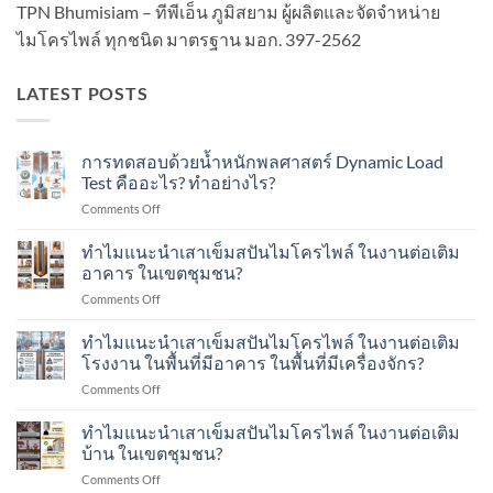
TPN Bhumisiam – ทีพีเอ็น ภูมิสยาม ผู้ผลิตและจัดจำหน่าย
ไมโครไพล์ ทุกชนิด มาตรฐาน มอก. 397-2562
LATEST POSTS
การทดสอบด้วยน้ำหนักพลศาสตร์ Dynamic Load
Test คืออะไร? ทำอย่างไร?
on
Comments Off
การ
ทดสอบ
ทำไมแนะนำเสาเข็มสปันไมโครไพล์ ในงานต่อเติม
ด้วย
อาคาร ในเขตชุมชน?
น้ำ
on
Comments Off
หนัก
ทำไม
พลศาสตร์
แนะนำ
ทำไมแนะนำเสาเข็มสปันไมโครไพล์ ในงานต่อเติม
Dynamic
เสา
Load
โรงงาน ในพื้นที่มีอาคาร ในพื้นที่มีเครื่องจักร?
เข็ม
Test
on
Comments Off
ส
คือ
ทำไม
ปัน
อะไร?
แนะนำ
ทำไมแนะนำเสาเข็มสปันไมโครไพล์ ในงานต่อเติม
ไมโคร
ทำ
เสา
ไพล์
บ้าน ในเขตชุมชน?
อย่างไร?
เข็ม
ใน
on
Comments Off
ส
งาน