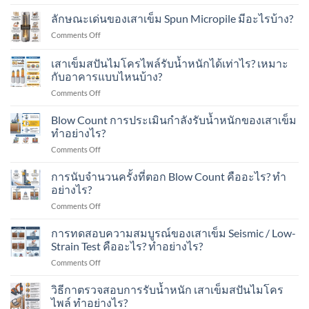
ทำไม
ปัน
ต่อ
แนะนำ
ลักษณะเด่นของเสาเข็ม Spun Micropile มีอะไรบ้าง?
ไมโคร
เติม
เสา
ไพล์
อาคาร
on
Comments Off
เข็ม
ใน
ใน
ลักษณะ
ส
งาน
เขต
เด่น
เสาเข็มสปันไมโครไพล์รับน้ำหนักได้เท่าไร? เหมาะ
ปัน
ต่อ
ชุมชน?
ของ
ไมโคร
กับอาคารแบบไหนบ้าง?
เติม
เสา
ไพล์
โรงงาน
on
Comments Off
เข็ม
ใน
ใน
เสา
Spun
งาน
พื้นที่
เข็ม
Micropile
Blow Count การประเมินกำลังรับน้ำหนักของเสาเข็ม
ต่อ
มี
ส
มี
ทำอย่างไร?
เติม
อาคาร
ปัน
อะไร
บ้าน
ใน
on
Comments Off
ไมโคร
บ้าง?
ใน
พื้นที่
Blow
ไพล์
เขต
มี
Count
การนับจำนวนครั้งที่ตอก Blow Count คืออะไร? ทำ
รับ
ชุมชน?
เครื่องจักร?
การ
น้ำ
อย่างไร?
ประเมิน
หนัก
on
Comments Off
กำลัง
ได้
การ
รับ
เท่าไร?
นับ
การทดสอบความสมบูรณ์ของเสาเข็ม Seismic / Low-
น้ำ
เหมาะ
จำนวน
หนัก
Strain Test คืออะไร? ทำอย่างไร?
กับ
ครั้ง
ของ
อาคาร
on
Comments Off
ที่
เสา
แบบ
การ
ตอก
เข็ม
ไหน
ทดสอบ
วิธีกาตรวจสอบการรับน้ำหนัก เสาเข็มสปันไมโคร
Blow
ทำ
บ้าง?
ความ
Count
ไพล์ ทำอย่างไร?
อย่างไร?
สมบูรณ์