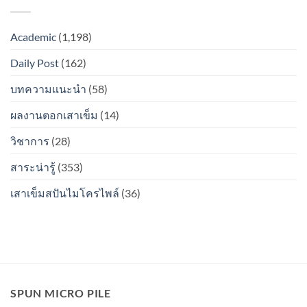
micropile
ลง
เป็น
เมื่อ
ดิน
สนิม
ตอก
แล้ว
ไหม?
Academic
(1,198)
ลง
รอย
ดิน
ต่อ
Daily Post
(162)
แล้ว
ระหว่าง
รอย
ท่อน
ต่อ
บทความแนะนำ
(58)
จะ
ระหว่าง
เป็น
ท่อน
สนิม
ผลงานตอกเสาเข็ม
(14)
จะ
ไหม?
เป็น
วิชาการ
(28)
สนิม
ไหม?
สาระน่ารู้
(353)
เสาเข็มสปันไมโครไพล์
(36)
SPUN MICRO PILE