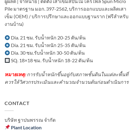
ผู้ผลิต | จำหน่าย | ติดตั้ง เสาเข็มสปันไมโครไพล์ Spun Micro
พื้นที่
Micropile
ต่อ
มี
Pile มาตรฐาน มอก. 397-2562, บริการออกแบบและผลิตเสา
มี
เติม
อาคาร
อะไร
บ้าน
เข็ม (OEM) / บริการปรึกษาและออกแบบฐานราก (ฟรีสำหรับ
ใน
บ้าง?
ใน
พื้นที่
งานบ้าน)
เขต
มี
ชุมชน?
เครื่องจักร?
Dia. 21 ซม. รับน้ำหนัก 20-25 ตัน/ต้น
Dia. 21 ซม. รับน้ำหนัก 25-35 ตัน/ต้น
Dia. 30 ซม.รับน้ำหนัก 30-50 ตัน/ต้น
SQ. 18×18 ซม. รับน้ำหนัก 18-22 ตัน/ต้น
หมายเหตุ:
การรับน้ำหนักขึ้นอยู่กับสภาพชั้นดินในแต่ละพื้นที่
ควรให้วิศวกรประเมินและคำนวณจำนวนต้นก่อนดำเนินการ
CONTACT
บริษัท ฐาปนพรรณ จํากัด
Plant Location