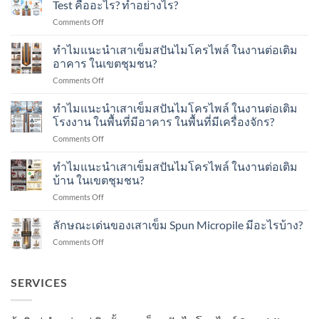
Test คืออะไร? ทำอย่างไร?
on
Comments Off
การ
ทดสอบ
ทำไมแนะนำเสาเข็มสปันไมโครไพล์ ในงานต่อเติม
ด้วย
อาคาร ในเขตชุมชน?
น้ำ
on
Comments Off
หนัก
ทำไม
พลศาสตร์
แนะนำ
ทำไมแนะนำเสาเข็มสปันไมโครไพล์ ในงานต่อเติม
Dynamic
เสา
Load
โรงงาน ในพื้นที่มีอาคาร ในพื้นที่มีเครื่องจักร?
เข็ม
Test
on
Comments Off
ส
คือ
ทำไม
ปัน
อะไร?
แนะนำ
ทำไมแนะนำเสาเข็มสปันไมโครไพล์ ในงานต่อเติม
ไมโคร
ทำ
เสา
ไพล์
บ้าน ในเขตชุมชน?
อย่างไร?
เข็ม
ใน
on
Comments Off
ส
งาน
ทำไม
ปัน
ต่อ
แนะนำ
ลักษณะเด่นของเสาเข็ม Spun Micropile มีอะไรบ้าง?
ไมโคร
เติม
เสา
ไพล์
อาคาร
on
Comments Off
เข็ม
ใน
ใน
ลักษณะ
ส
งาน
เขต
เด่น
ปัน
ต่อ
ชุมชน?
ของ
SERVICES
ไมโคร
เติม
เสา
ไพล์
โรงงาน
เข็ม
ใน
ใน
Spun
งาน