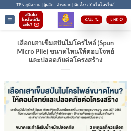
Skip
TPN ภูมิสยาม
|
ผู้ผลิต
|
จำหน่าย
|
ติดตั้ง : สปันไมโครไพล์
to
content
CALL
LINE
เลือกเสาเข็มสปันไมโครไพล์ (Spun
Micro Pile) ขนาดไหนให้ตอบโจทย์
และปลอดภัยต่อโครงสร้าง