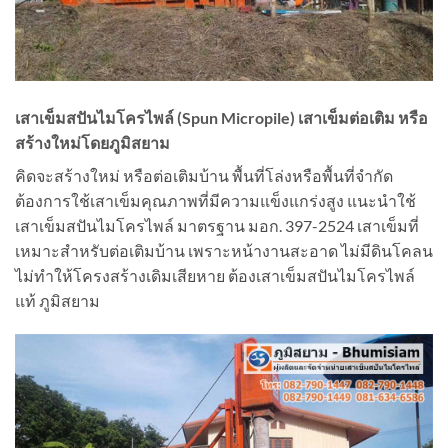
เสาเข็มสปันไมโครไพล์ (Spun Micropile) เสาเข็มต่อเติม หรือ
สร้างใหม่โดยภูมิสยาม
คิดจะสร้างใหม่ หรือต่อเติมบ้าน พื้นที่โล่งหรือพื้นที่จำกัด
ต้องการใช้เสาเข็มคุณภาพที่มีความแข็งแกร่งสูง แนะนำใช้
เสาเข็มสปันไมโครไพล์ มาตรฐาน มอก. 397-2524 เสาเข็มที่
เหมาะสำหรับต่อเติมบ้าน เพราะหน้างานสะอาด ไม่มีดินโคลน
ไม่ทำให้โครงสร้างเดิมเสียหาย ต้องเสาเข็มสปันไมโครไพล์
แท้ ภูมิสยาม