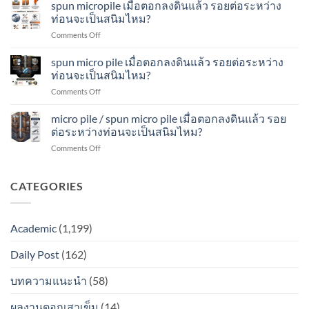
ปัน
spun micropile เมื่อตอกลงดินแล้ว รอยต่อระหว่าง
เมื่อ
ต่อ
ไหม?
ไมโคร
ตอก
ท่อนจะเป็นสนิมไหม?
ระหว่าง
ไพล์
ลง
ท่อน
on
Comments Off
เมื่อ
ดิน
จะ
spun
ตอก
แล้ว
เป็น
micropile
spun micro pile เมื่อตอกลงดินแล้ว รอยต่อระหว่าง
ลง
รอย
สนิม
เมื่อ
ดิน
ท่อนจะเป็นสนิมไหม?
ต่อ
ไหม?
ตอก
แล้ว
ระหว่าง
on
Comments Off
ลง
รอย
ท่อน
spun
ดิน
ต่อ
จะ
micro
micro pile / spun micro pile เมื่อตอกลงดินแล้ว รอย
แล้ว
ระหว่าง
เป็น
pile
รอย
ต่อระหว่างท่อนจะเป็นสนิมไหม?
ท่อน
สนิม
เมื่อ
ต่อ
จะ
ไหม?
on
Comments Off
ตอก
ระหว่าง
เป็น
micro
ลง
ท่อน
สนิม
pile
ดิน
จะ
ไหม?
/
CATEGORIES
แล้ว
เป็น
spun
รอย
สนิม
micro
ต่อ
ไหม?
pile
ระหว่าง
Academic
(1,199)
เมื่อ
ท่อน
ตอก
จะ
Daily Post
(162)
ลง
เป็น
ดิน
สนิม
แล้ว
บทความแนะนำ
(58)
ไหม?
รอย
ต่อ
ผลงานตอกเสาเข็ม
(14)