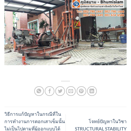
วิธีการแก้ปัญหาในกรณีที่ใน
การทำงานการตอกเสาเข็มนั้น
โจทย์ปัญหาในวิชา
ไม่เป็นไปตามที่ผู้ออกแบบได้
STRUCTURAL STABILITY