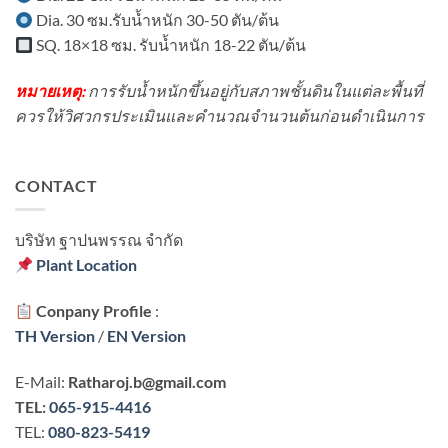
ชุมชน?
เครื่องจักร?
Dia. 30 ซม.รับน้ำหนัก 30-50 ตัน/ต้น
SQ. 18×18 ซม. รับน้ำหนัก 18-22 ตัน/ต้น
หมายเหตุ:
การรับน้ำหนักขึ้นอยู่กับสภาพชั้นดินในแต่ละพื้นที่
ควรให้วิศวกรประเมินและคำนวณจำนวนต้นก่อนดำเนินการ
CONTACT
บริษัท ฐาปนพรรณ จํากัด
Plant Location
Conpany Profile
:
TH Version
/
EN Version
E-Mail:
Ratharoj.b@gmail.com
TEL:
065-915-4416
TEL:
080-823-5419