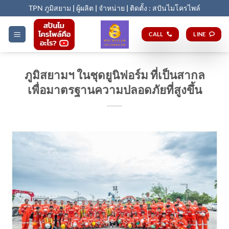
Skip
TPN ภูมิสยาม
|
ผู้ผลิต
|
จำหน่าย
|
ติดตั้ง : สปันไมโครไพล์
to
content
CALL
LINE
ภูมิสยามฯ ในชุดยูนิฟอร์ม ที่เป็นสากล
เพื่อมาตรฐานความปลอดภัยที่สูงขึ้น