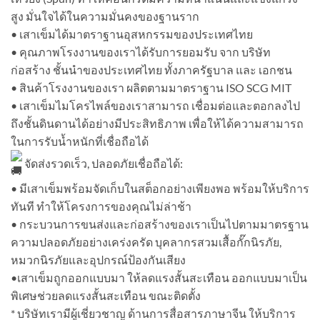
สูง มั่นใจได้ในความมั่นคงของฐานราก
• เสาเข็มได้มาตราฐานอุสหกรรมของประเทศไทย
• คุณภาพโรงงานของเราได้รับการยอมรับ จาก บริษัท
ก่อสร้าง ชั้นนำของประเทศไทย ทั้งภาครัฐบาล และ เอกชน
• สินค้าโรงงานของเรา ผลิตตามมาตราฐาน ISO SCG MIT
• เสาเข็มไมโครไพล์ของเราสามารถ เชื่อมต่อและตอกลงไป
ถึงชั้นดินดานได้อย่างมีประสิทธิภาพ เพื่อให้ได้ความสามารถ
ในการรับน้ำหนักที่เชื่อถือได้
จัดส่งรวดเร็ว, ปลอดภัยเชื่อถือได้:
• มีเสาเข็มพร้อมจัดเก็บในสต็อกอย่างเพียงพอ พร้อมให้บริการ
ทันที ทำให้โครงการของคุณไม่ล่าช้า
• กระบวนการขนส่งและก่อสร้างของเราเป็นไปตามมาตรฐาน
ความปลอดภัยอย่างเคร่งครัด บุคลากรสวมเสื้อกั๊กนิรภัย,
หมวกนิรภัยและอุปกรณ์ป้องกันเสียง
•เสาเข็มถูกออกแบบมา ให้ลดแรงสั้นสะเทือน ออกแบบมาเป็น
พิเศษช่วยลดแรงสั้นสะเทือน ขณะติดตั้ง
* บริษัทเรามีผู้เชี่ยวชาญ ด้านการสื่อสารภาษาจีน ให้บริการ