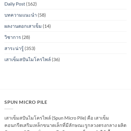
Daily Post
(162)
แล้ว
ระหว่าง
รอย
ท่อน
ต่อ
บทความแนะนำ
(58)
จะ
ระหว่าง
เป็น
ท่อน
สนิม
ผลงานตอกเสาเข็ม
(14)
จะ
ไหม?
เป็น
วิชาการ
(28)
สนิม
ไหม?
สาระน่ารู้
(353)
เสาเข็มสปันไมโครไพล์
(36)
SPUN MICRO PILE
เสาเข็มสปันไมโครไพล์ (Spun Micro Pile) คือ เสาเข็ม
คอนกรีตเสริมเหล็กขนาดเล็กที่มีลักษณะรูกลวงตรงกลาง ผลิต