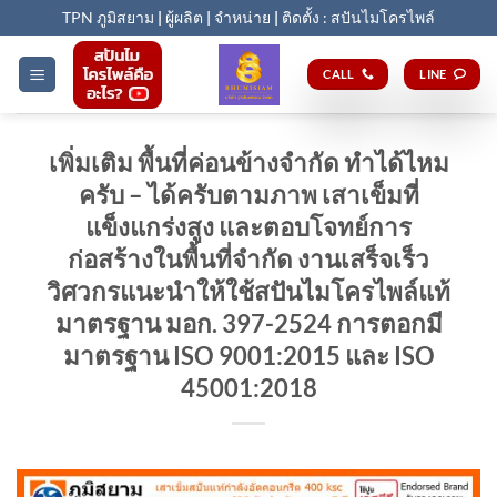
Skip
TPN ภูมิสยาม
|
ผู้ผลิต
|
จำหน่าย
|
ติดตั้ง : สปันไมโครไพล์
to
content
CALL
LINE
เพิ่มเติม พื้นที่ค่อนข้างจำกัด ทำได้ไหม
ครับ – ได้ครับตามภาพ เสาเข็มที่
แข็งแกร่งสูง และตอบโจทย์การ
ก่อสร้างในพื้นที่จำกัด งานเสร็จเร็ว
วิศวกรแนะนำให้ใช้สปันไมโครไพล์แท้
มาตรฐาน มอก. 397-2524 การตอกมี
มาตรฐาน ISO 9001:2015 และ ISO
45001:2018