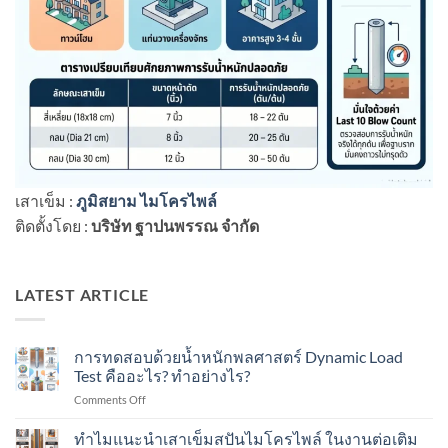
เสาเข็ม :
ภูมิสยาม ไมโครไพล์
ติดตั้งโดย :
บริษัท ฐาปนพรรณ จำกัด
LATEST ARTICLE
การทดสอบด้วยน้ำหนักพลศาสตร์ Dynamic Load
Test คืออะไร? ทำอย่างไร?
on
Comments Off
การ
ทดสอบ
ทำไมแนะนำเสาเข็มสปันไมโครไพล์ ในงานต่อเติม