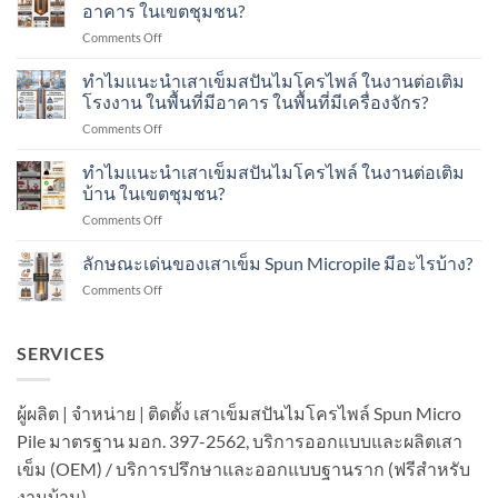
ด้วย
อาคาร ในเขตชุมชน?
น้ำ
on
Comments Off
หนัก
ทำไม
พลศาสตร์
แนะนำ
ทำไมแนะนำเสาเข็มสปันไมโครไพล์ ในงานต่อเติม
Dynamic
เสา
Load
โรงงาน ในพื้นที่มีอาคาร ในพื้นที่มีเครื่องจักร?
เข็ม
Test
on
Comments Off
ส
คือ
ทำไม
ปัน
อะไร?
แนะนำ
ทำไมแนะนำเสาเข็มสปันไมโครไพล์ ในงานต่อเติม
ไมโคร
ทำ
เสา
ไพล์
บ้าน ในเขตชุมชน?
อย่างไร?
เข็ม
ใน
on
Comments Off
ส
งาน
ทำไม
ปัน
ต่อ
แนะนำ
ลักษณะเด่นของเสาเข็ม Spun Micropile มีอะไรบ้าง?
ไมโคร
เติม
เสา
ไพล์
อาคาร
on
Comments Off
เข็ม
ใน
ใน
ลักษณะ
ส
งาน
เขต
เด่น
ปัน
ต่อ
ชุมชน?
ของ
SERVICES
ไมโคร
เติม
เสา
ไพล์
โรงงาน
เข็ม
ใน
ใน
Spun
งาน
ผู้ผลิต | จำหน่าย | ติดตั้ง เสาเข็มสปันไมโครไพล์ Spun Micro
พื้นที่
Micropile
ต่อ
มี
Pile มาตรฐาน มอก. 397-2562, บริการออกแบบและผลิตเสา
มี
เติม
อาคาร
อะไร
บ้าน
เข็ม (OEM) / บริการปรึกษาและออกแบบฐานราก (ฟรีสำหรับ
ใน
บ้าง?
ใน
พื้นที่
งานบ้าน)