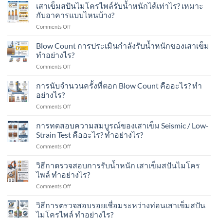
เด่น
เสาเข็มสปันไมโครไพล์รับน้ำหนักได้เท่าไร? เหมาะ
ปัน
ต่อ
ชุมชน?
ของ
ไมโคร
กับอาคารแบบไหนบ้าง?
เติม
เสา
ไพล์
โรงงาน
on
Comments Off
เข็ม
ใน
ใน
เสา
Spun
งาน
พื้นที่
เข็ม
Micropile
Blow Count การประเมินกำลังรับน้ำหนักของเสาเข็ม
ต่อ
มี
ส
มี
ทำอย่างไร?
เติม
อาคาร
ปัน
อะไร
บ้าน
ใน
on
Comments Off
ไมโคร
บ้าง?
ใน
พื้นที่
Blow
ไพล์
เขต
มี
Count
การนับจำนวนครั้งที่ตอก Blow Count คืออะไร? ทำ
รับ
ชุมชน?
เครื่องจักร?
การ
น้ำ
อย่างไร?
ประเมิน
หนัก
on
Comments Off
กำลัง
ได้
การ
รับ
เท่าไร?
นับ
การทดสอบความสมบูรณ์ของเสาเข็ม Seismic / Low-
น้ำ
เหมาะ
จำนวน
หนัก
Strain Test คืออะไร? ทำอย่างไร?
กับ
ครั้ง
ของ
อาคาร
on
Comments Off
ที่
เสา
แบบ
การ
ตอก
เข็ม
ไหน
ทดสอบ
วิธีกาตรวจสอบการรับน้ำหนัก เสาเข็มสปันไมโคร
Blow
ทำ
บ้าง?
ความ
Count
ไพล์ ทำอย่างไร?
อย่างไร?
สมบูรณ์
คือ
on
Comments Off
ของ
อะไร?
วิธี
เสา
ทำ
กา
วิธีการตรวจสอบรอยเชื่อมระหว่างท่อนเสาเข็มสปัน
เข็ม
อย่างไร?
ตรวจ
Seismic
ไมโครไพล์ ทำอย่างไร?