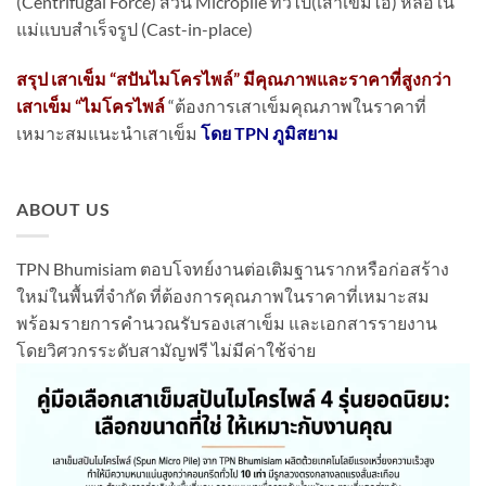
(Centrifugal Force) ส่วน Micropile ทั่วไป(เสาเข็มไอ) หล่อใน
แม่แบบสำเร็จรูป (Cast-in-place)
สรุป เสาเข็ม “สปันไมโครไพล์” มีคุณภาพและราคาที่สูงกว่า
เสาเข็ม “ไมโครไพล์
“ต้องการเสาเข็มคุณภาพในราคาที่
เหมาะสมแนะนำเสาเข็ม
โดย TPN ภูมิสยาม
ABOUT US
TPN Bhumisiam ตอบโจทย์งานต่อเติมฐานรากหรือก่อสร้าง
ใหม่ในพื้นที่จำกัด ที่ต้องการคุณภาพในราคาที่เหมาะสม
พร้อมรายการคำนวณรับรองเสาเข็ม และเอกสารรายงาน
โดยวิศวกรระดับสามัญฟรี ไม่มีค่าใช้จ่าย