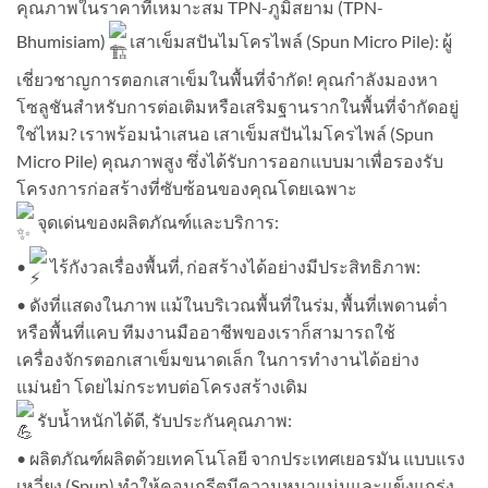
คุณภาพในราคาที่เหมาะสม TPN-ภูมิสยาม (TPN-
Bhumisiam)
เสาเข็มสปันไมโครไพล์ (Spun Micro Pile): ผู้
เชี่ยวชาญการตอกเสาเข็มในพื้นที่จำกัด! คุณกำลังมองหา
โซลูชันสำหรับการต่อเติมหรือเสริมฐานรากในพื้นที่จำกัดอยู่
ใช่ไหม? เราพร้อมนำเสนอ เสาเข็มสปันไมโครไพล์ (Spun
Micro Pile) คุณภาพสูง ซึ่งได้รับการออกแบบมาเพื่อรองรับ
โครงการก่อสร้างที่ซับซ้อนของคุณโดยเฉพาะ
จุดเด่นของผลิตภัณฑ์และบริการ:
•
ไร้กังวลเรื่องพื้นที่, ก่อสร้างได้อย่างมีประสิทธิภาพ:
• ดังที่แสดงในภาพ แม้ในบริเวณพื้นที่ในร่ม, พื้นที่เพดานต่ำ
หรือพื้นที่แคบ ทีมงานมืออาชีพของเราก็สามารถใช้
เครื่องจักรตอกเสาเข็มขนาดเล็ก ในการทำงานได้อย่าง
แม่นยำ โดยไม่กระทบต่อโครงสร้างเดิม
รับน้ำหนักได้ดี, รับประกันคุณภาพ:
• ผลิตภัณฑ์ผลิตด้วยเทคโนโลยี จากประเทศเยอรมัน แบบแรง
เหวี่ยง (Spun) ทำให้คอนกรีตมีความหนาแน่นและแข็งแกร่ง