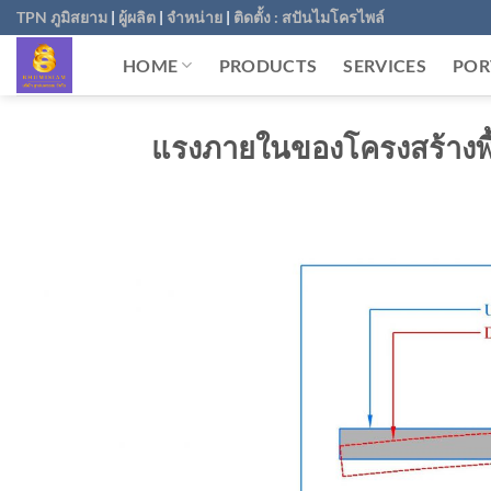
Skip
TPN ภูมิสยาม
|
ผู้ผลิต
|
จำหน่าย
|
ติดตั้ง : สปันไมโครไพล์
to
HOME
PRODUCTS
SERVICES
POR
content
แรงภายในของโครงสร้างพื