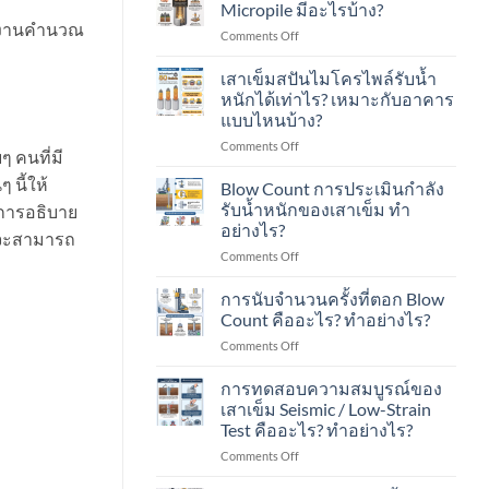
ชุมชน?
เสา
ใน
Micropile มีอะไรบ้าง?
เข็ม
งาน
รณ์งานคำนวณ
on
Comments Off
ส
ต่อ
ลักษณะ
ปัน
เติม
เด่น
เสาเข็มสปันไมโครไพล์รับน้ำ
ไมโคร
โรงงาน
ของ
ไพล์
ใน
หนักได้เท่าไร? เหมาะกับอาคาร
เสา
ใน
พื้นที่
แบบไหนบ้าง?
เข็ม
งาน
มี
on
Comments Off
Spun
ต่อ
อาคาร
ๆ คนที่มี
เสา
Micropile
เติม
ใน
 นี้ให้
เข็ม
มี
Blow Count การประเมินกำลัง
บ้าน
พื้นที่
ส
อะไร
ใน
รับน้ำหนักของเสาเข็ม ทำ
มี
ำการอธิบาย
ปัน
บ้าง?
เขต
เครื่องจักร?
อย่างไร?
้นจะสามารถ
ไมโคร
ชุมชน?
on
Comments Off
ไพล์
Blow
รับ
Count
น้ำ
การนับจำนวนครั้งที่ตอก Blow
การ
หนัก
Count คืออะไร? ทำอย่างไร?
ประเมิน
ได้
on
Comments Off
กำลัง
เท่าไร?
การ
รับ
เหมาะ
นับ
การทดสอบความสมบูรณ์ของ
น้ำ
กับ
จำนวน
หนัก
อาคาร
เสาเข็ม Seismic / Low-Strain
ครั้ง
ของ
แบบ
Test คืออะไร? ทำอย่างไร?
ที่
เสา
ไหน
on
Comments Off
ตอก
เข็ม
บ้าง?
การ
Blow
ทำ