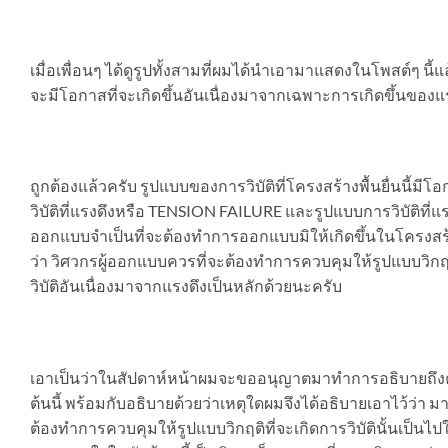
เมื่อเพื่อนๆ ได้ดูรูปทั้งสามที่ผมได้นำเอามาแสดงในโพสต์ๆ นี้แ
จะมีโอกาสที่จะเกิดขึ้นอันเนื่องมาจากเฉพาะการเกิดขึ้นของแร
ถูกต้องแล้วครับ รูปแบบของการวิบัติที่โครงสร้างพื้นยื่นนี้มี
วิบัติที่แรงดึงหรือ TENSION FAILURE และรูปแบบการวิบัติที่แ
ออกแบบจำเป็นที่จะต้องทำการออกแบบมิให้เกิดขึ้นในโครงส
ว่า วิศวกรผู้ออกแบบควรที่จะต้องทำการควบคุมให้รูปแบบวิกฤ
วิบัติอันเนื่องมาจากแรงดึงเป็นหลักด้วยนะครับ
เอาเป็นว่าในสัปดาห์หน้าผมจะขออนุญาตมาทำการอธิบายถึงคว
ต้นนี้ พร้อมกับอธิบายด้วยว่าเหตุใดผมจึงได้อธิบายเอาไว้ว
ต้องทำการควบคุมให้รูปแบบวิกฤติที่จะเกิดการวิบัตินั้นเป็นไปใ