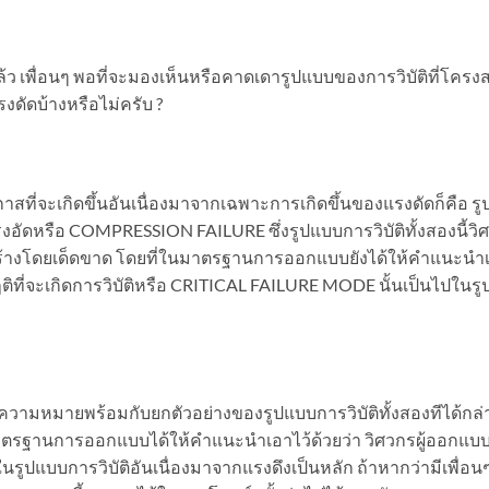
ล้ว เพื่อนๆ พอที่จะมองเห็นหรือคาดเดารูปแบบของการวิบัติที่โครงสร้า
งดัดบ้างหรือไม่ครับ ?
โอกาสที่จะเกิดขึ้นอันเนื่องมาจากเฉพาะการเกิดขึ้นของแรงดัดก็คือ 
รงอัดหรือ COMPRESSION FAILURE ซึ่งรูปแบบการวิบัติทั้งสองนี้วิศ
ร้างโดยเด็ดขาด โดยที่ในมาตรฐานการออกแบบยังได้ให้คำแนะนำเ
ติที่จะเกิดการวิบัติหรือ CRITICAL FAILURE MODE นั้นเป็นไปใน
ามหมายพร้อมกับยกตัวอย่างของรูปแบบการวิบัติทั้งสองทีได้กล่า
่า มาตรฐานการออกแบบได้ให้คำแนะนำเอาไว้ด้วยว่า วิศวกรผู้ออกแบ
นรูปแบบการวิบัติอันเนื่องมาจากแรงดึงเป็นหลัก ถ้าหากว่ามีเพื่อนๆ 