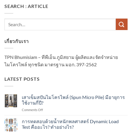
SEARCH : ARTICLE
เกี่ยวกับเรา
TPN Bhumisiam – ทีพีเอ็น ภูมิสยาม ผู้ผลิตและจัดจำหน่าย
ไมโครไพล์ ทุกชนิด มาตรฐาน มอก. 397-2562
LATEST POSTS
เสาเข็มสปันไมโครไพล์ (Spun Micro Pile) มีอายุการ
ใช้งานกี่ปี?
on
Comments Off
เสา
เข็ม
การทดสอบด้วยน้ำหนักพลศาสตร์ Dynamic Load
ส
Test คืออะไร? ทำอย่างไร?
ปัน