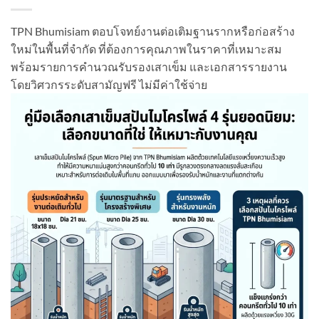
TPN Bhumisiam ตอบโจทย์งานต่อเติมฐานรากหรือก่อสร้าง
ใหม่ในพื้นที่จำกัด ที่ต้องการคุณภาพในราคาที่เหมาะสม
พร้อมรายการคำนวณรับรองเสาเข็ม และเอกสารรายงาน
โดยวิศวกรระดับสามัญฟรี ไม่มีค่าใช้จ่าย