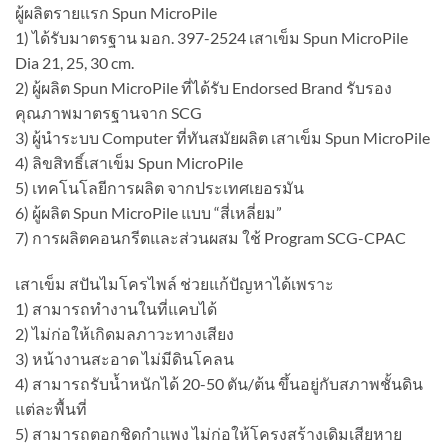
ผู้ผลิตรายแรก Spun MicroPile
1) ได้รับมาตรฐาน มอก. 397-2524 เสาเข็ม Spun MicroPile
Dia 21, 25, 30 cm.
2) ผู้ผลิต Spun MicroPile ที่ได้รับ Endorsed Brand รับรอง
คุณภาพมาตรฐานจาก SCG
3) ผู้นำระบบ Computer ที่ทันสมัยผลิต เสาเข็ม Spun MicroPile
4) ลิขสิทธิ์เสาเข็ม Spun MicroPile
5) เทคโนโลยีการผลิต จากประเทศเยอรมัน
6) ผู้ผลิต Spun MicroPile แบบ “สี่เหลี่ยม”
7) การผลิตคอนกรีตและส่วนผสม ใช้ Program SCG-CPAC
เสาเข็ม สปันไมโครไพล์ ช่วยแก้ปัญหาได้เพราะ
1) สามารถทำงานในที่แคบได้
2) ไม่ก่อให้เกิดมลภาวะทางเสียง
3) หน้างานสะอาด ไม่มีดินโคลน
4) สามารถรับน้ำหนักได้ 20-50 ตัน/ต้น ขึ้นอยู่กับสภาพชั้นดิน
แต่ละพื้นที่
5) สามารถตอกชิดกำแพง ไม่ก่อให้โครงสร้างเดิมเสียหาย