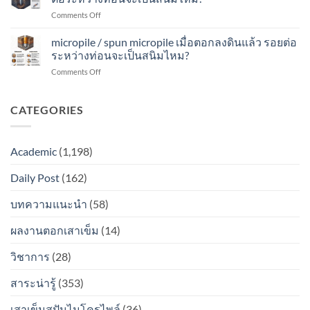
เมื่อ
ต่อ
จะ
ไหม?
on
Comments Off
ตอก
ระหว่าง
เป็น
micro
ลง
ท่อน
สนิม
pile
micropile / spun micropile เมื่อตอกลงดินแล้ว รอยต่อ
ดิน
จะ
ไหม?
/
แล้ว
ระหว่างท่อนจะเป็นสนิมไหม?
เป็น
spun
รอย
สนิม
on
Comments Off
micro
ต่อ
ไหม?
micropile
pile
ระหว่าง
/
เมื่อ
ท่อน
spun
CATEGORIES
ตอก
จะ
micropile
ลง
เป็น
เมื่อ
ดิน
สนิม
ตอก
แล้ว
ไหม?
Academic
(1,198)
ลง
รอย
ดิน
ต่อ
Daily Post
(162)
แล้ว
ระหว่าง
รอย
ท่อน
ต่อ
บทความแนะนำ
(58)
จะ
ระหว่าง
เป็น
ท่อน
สนิม
ผลงานตอกเสาเข็ม
(14)
จะ
ไหม?
เป็น
วิชาการ
(28)
สนิม
ไหม?
สาระน่ารู้
(353)
เสาเข็มสปันไมโครไพล์
(36)