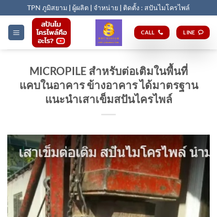
Skip
TPN ภูมิสยาม
|
ผู้ผลิต
|
จำหน่าย
|
ติดตั้ง : สปันไมโครไพล์
to
content
CALL
LINE
MICROPILE สำหรับต่อเติมในพื้นที่
แคบในอาคาร ข้างอาคาร ได้มาตรฐาน
แนะนำเสาเข็มสปันไครไพล์