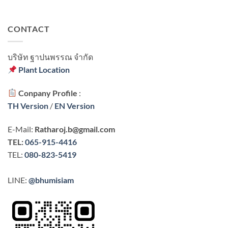
CONTACT
บริษัท ฐาปนพรรณ จํากัด
Plant Location
Conpany Profile
:
TH Version
/
EN Version
E-Mail:
Ratharoj.b@gmail.com
TEL:
065-915-4416
TEL:
080-823-5419
LINE:
@bhumisiam