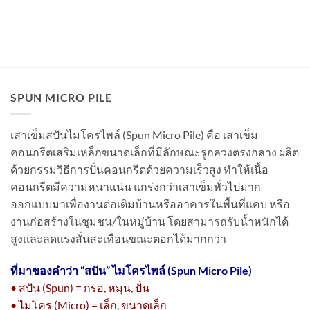
เป็น
micro
ลง
ท่อน
สนิม
pile
ดิน
จะ
ไหม?
/
แล้ว
เป็น
spun
รอย
สนิม
micro
ต่อ
ไหม?
pile
ระหว่าง
เมื่อ
ท่อน
ตอก
จะ
SPUN MICRO PILE
ลง
เป็น
ดิน
สนิม
แล้ว
ไหม?
เสาเข็มสปันไมโครไพล์ (Spun Micro Pile) คือ เสาเข็ม
รอย
ต่อ
คอนกรีตเสริมเหล็กขนาดเล็กที่มีลักษณะรูกลวงตรงกลาง ผลิต
ระหว่าง
ด้วยกรรมวิธีการปั่นคอนกรีตด้วยความเร็วสูง ทำให้เนื้อ
ท่อน
จะ
คอนกรีตมีความหนาแน่น แกร่งกว่าเสาเข็มทั่วไปมาก
เป็น
ออกแบบมาเพื่องานต่อเติมบ้านหรืออาคารในพื้นที่แคบ หรือ
สนิม
ไหม?
งานก่อสร้างในชุมชน/ในหมู่บ้าน โดยสามารถรับน้ำหนักได้
สูงและลดแรงสั่นสะเทือนขณะตอกได้มากกว่า
ที่มาของคำว่า “
สปัน” ไมโครไพล์ (Spun Micro Pile)
• สปัน (Spun) = กรอ, หมุน, ปั่น
• ไมโคร (Micro) = เล็ก, ขนาดเล็ก