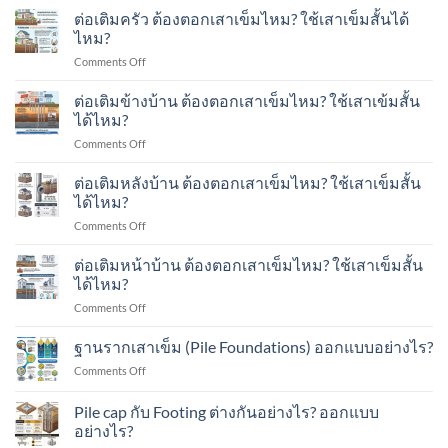
ใช้
เพื่อ
เติม
ต่อเติมครัว ต้องตอกเสาเข็มไหม? ใช้เสาเข็มสั้นได้
ตอก
เสา
ป้องกัน
ห้อง
เสา
ไหม?
เข็ม
การ
ครัว
เข็ม
สั้น
ทรุด
on
Comments Off
ต้อง
ไหม?
ได้
ต่อ
ตอก
ใช้
ไหม?
เติม
ต่อเติมข้างบ้าน ต้องตอกเสาเข็มไหม? ใช้เสาเข้มสั้น
เสา
เสา
ครัว
เข็ม
ได้ไหม?
เข็ม
ต้อง
ไหม?
สั้น
on
Comments Off
ตอก
ใช้
ได้
ต่อ
เสา
เสา
ไหม?
เติม
ต่อเติมหลังบ้าน ต้องตอกเสาเข็มไหม? ใช้เสาเข็มสั้น
เข็ม
เข็ม
ข้าง
ไหม?
ได้ไหม?
สั้น
บ้าน
ใช้
ได้
on
Comments Off
ต้อง
เสา
ไหม?
ต่อ
ตอก
เข็ม
เติม
ต่อเติมหน้าบ้าน ต้องตอกเสาเข็มไหม? ใช้เสาเข็มสั้น
เสา
สั้น
หลัง
เข็ม
ได้ไหม?
ได้
บ้าน
ไหม?
ไหม?
on
Comments Off
ต้อง
ใช้
ต่อ
ตอก
เสา
เติม
ฐานรากเสาเข็ม (Pile Foundations) ออกแบบอย่างไร?
เสา
เข้ม
หน้า
เข็ม
สั้น
on
Comments Off
บ้าน
ไหม?
ได้
ฐานราก
ต้อง
ใช้
ไหม?
เสา
Pile cap กับ Footing ต่างกันอย่างไร? ออกแบบ
ตอก
เสา
เข็ม
เสา
อย่างไร?
เข็ม
(Pile
เข็ม
สั้น