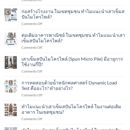
ชุมชน
ส
ก่อสร้าง
ทำไม
ปัน
บ้าน
ก่อสร้างโรงงาน ในเขตชุมชน ทำไมแนะนำเสาเข็มส
แนะนำ
ไมโคร
ใน
เสา
ปันไมโครไพล์?
ไพล์?
เขต
เข็ม
on
Comments Off
ชุมชน
ส
ก่อสร้าง
ทำไม
ปัน
โรงงาน
ต่อเติมอาคารพาณิชย์ ในเขตชุมชน ทำไมแนะนำเสา
แนะนำ
ไมโคร
ใน
เสา
เข็มสปันไมโครไพล์?
ไพล์?
เขต
เข็ม
on
Comments Off
ชุมชน
ส
ต่อ
ทำไม
ปัน
เติม
เสาเข็มสปันไมโครไพล์ (Spun Micro Pile) มีอายุการ
แนะนำ
ไมโคร
อาคาร
เสา
ใช้งานกี่ปี?
ไพล์?
พาณิชย์
เข็ม
on
Comments Off
ใน
ส
เสา
เขต
ปัน
เข็ม
การทดสอบด้วยน้ำหนักพลศาสตร์ Dynamic Load
ชุมชน
ไมโคร
ส
ทำไม
Test คืออะไร? ทำอย่างไร?
ไพล์?
ปัน
แนะนำ
on
Comments Off
ไมโคร
เสา
การ
ไพล์
เข็ม
ทดสอบ
ทำไมแนะนำเสาเข็มสปันไมโครไพล์ ในงานต่อเติม
(Spun
ส
ด้วย
Micro
อาคาร ในเขตชุมชน?
ปัน
น้ำ
Pile)
ไมโคร
on
Comments Off
หนัก
มีอายุ
ไพล์?
ทำไม
พลศาสตร์
การ
แนะนำ
Dynamic