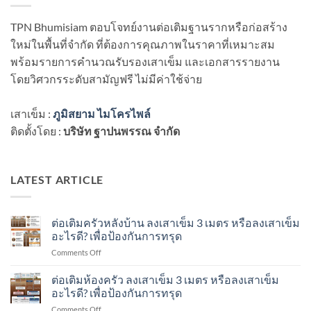
TPN Bhumisiam ตอบโจทย์งานต่อเติมฐานรากหรือก่อสร้าง
ใหม่ในพื้นที่จำกัด ที่ต้องการคุณภาพในราคาที่เหมาะสม
พร้อมรายการคำนวณรับรองเสาเข็ม และเอกสารรายงาน
โดยวิศวกรระดับสามัญฟรี ไม่มีค่าใช้จ่าย
เสาเข็ม :
ภูมิสยาม ไมโครไพล์
ติดตั้งโดย :
บริษัท ฐาปนพรรณ จำกัด
LATEST ARTICLE
ต่อเติมครัวหลังบ้าน ลงเสาเข็ม 3 เมตร หรือลงเสาเข็ม
อะไรดี? เพื่อป้องกันการทรุด
on
Comments Off
ต่อ
เติม
ต่อเติมห้องครัว ลงเสาเข็ม 3 เมตร หรือลงเสาเข็ม
ครัว
อะไรดี? เพื่อป้องกันการทรุด
หลัง
on
Comments Off
บ้าน