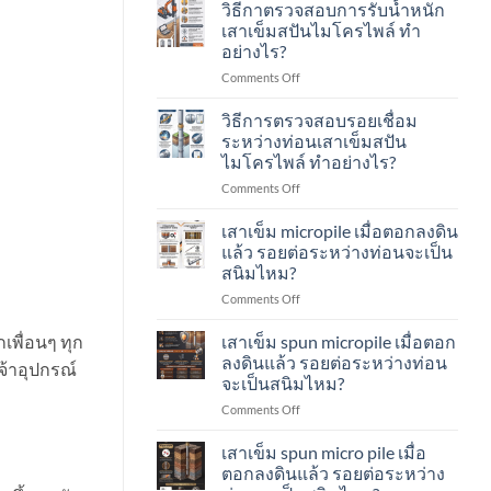
ทดสอบ
Count
วิธีกาตรวจสอบการรับน้ำหนัก
อย่างไร?
ความ
คือ
เสาเข็มสปันไมโครไพล์ ทำ
สมบูรณ์
อะไร?
อย่างไร?
ของ
ทำ
on
Comments Off
เสา
อย่างไร?
วิธี
เข็ม
กา
Seismic
วิธีการตรวจสอบรอยเชื่อม
ตรวจ
/
ระหว่างท่อนเสาเข็มสปัน
สอบ
Low-
ไมโครไพล์ ทำอย่างไร?
การ
Strain
on
Comments Off
รับ
Test
วิธี
น้ำ
คือ
การ
หนัก
อะไร?
เสาเข็ม micropile เมื่อตอกลงดิน
ตรวจ
เสา
ทำ
แล้ว รอยต่อระหว่างท่อนจะเป็น
สอบ
เข็ม
อย่างไร?
สนิมไหม?
รอย
ส
on
Comments Off
เชื่อม
ปัน
เสา
ระหว่าง
ไมโคร
เข็ม
ท่อน
ไพล์
เพื่อนๆ ทุก
เสาเข็ม spun micropile เมื่อตอก
micropile
เสา
ทำ
ลงดินแล้ว รอยต่อระหว่างท่อน
จ้าอุปกรณ์
เมื่อ
เข็ม
อย่างไร?
จะเป็นสนิมไหม?
ตอก
ส
on
Comments Off
ลง
ปัน
เสา
ดิน
ไมโคร
เข็ม
แล้ว
ไพล์
เสาเข็ม spun micro pile เมื่อ
spun
รอย
ทำ
ตอกลงดินแล้ว รอยต่อระหว่าง
micropile
ต่อ
อย่างไร?