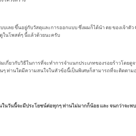
แบบเลย ขึ้นอยู่กับวัสดุและการออกแบบ ซึ่งผมก็ได้นำ ตย ของเจ้าตั
ูในโพสต์ๆ นี้แล้วด้วยนะครับ
ติมเกี่ยวกับวิธีในการที่จะทำการจำแนกประเภทของรอยร้าวโดยด
่อนๆ ท่านใดมีความสนใจในหัวข้อนี้เป็นพิเศษก็สามารถที่จะติดตาม
ท่านในวันนี้จะมีประโยชน์ต่อทุกๆ ท่านไม่มากก็น้อย และ จนกว่าจะพ