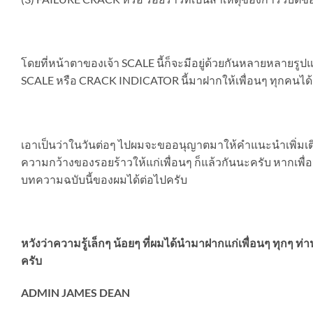
โดยที่หน้าตาของเจ้า SCALE นี้ก็จะมีอยู่ด้วยกันหลายหลายรูป
SCALE หรือ CRACK INDICATOR นี้มาฝากให้เพื่อนๆ ทุกคนได้ด
เอาเป็นว่าในวันต่อๆ ไปผมจะขออนุญาตมาให้คำแนะนำเพิ่มเ
ความกว้างของรอยร้าวให้แก่เพื่อนๆ ก็แล้วกันนะครับ หากเพื
บทความฉบับนี้ของผมได้ต่อไปครับ
หวังว่าความรู้เล็กๆ น้อยๆ ที่ผมได้นำมาฝากแก่เพื่อนๆ ทุกๆ 
ครับ
ADMIN JAMES DEAN