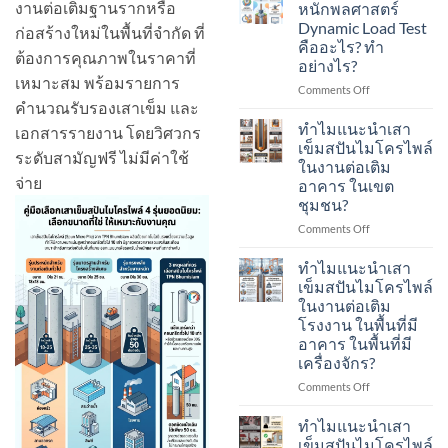
งานต่อเติมฐานรากหรือ
หนักพลศาสตร์
Dynamic Load Test
ก่อสร้างใหม่ในพื้นที่จำกัด ที่
คืออะไร? ทำ
ต้องการคุณภาพในราคาที่
อย่างไร?
เหมาะสม พร้อมรายการ
on
Comments Off
คำนวณรับรองเสาเข็ม และ
การ
ทดสอบ
ทำไมแนะนำเสา
เอกสารรายงาน โดยวิศวกร
ด้วย
เข็มสปันไมโครไพล์
ระดับสามัญฟรี ไม่มีค่าใช้
น้ำ
ในงานต่อเติม
หนัก
จ่าย
อาคาร ในเขต
พลศาสตร์
ชุมชน?
Dynamic
Load
on
Comments Off
Test
ทำไม
คือ
แนะนำ
ทำไมแนะนำเสา
อะไร?
เสา
เข็มสปันไมโครไพล์
ทำ
เข็ม
ในงานต่อเติม
อย่างไร?
ส
โรงงาน ในพื้นที่มี
ปัน
อาคาร ในพื้นที่มี
ไมโคร
เครื่องจักร?
ไพล์
ใน
on
Comments Off
งาน
ทำไม
ต่อ
แนะนำ
ทำไมแนะนำเสา
เติม
เสา
เข็มสปันไมโครไพล์