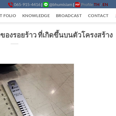
065-915-4416
|
@bhumisiam
|
Profile
TH
/
EN
T FOLIO
KNOWLEDGE
BROADCAST
CONTACT
องรอยร้าว ที่เกิดขึ้นบนตัวโครงสร้าง