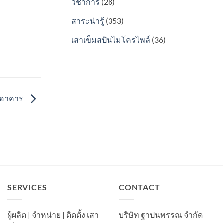
วิชาการ
(28)
สนิม
ไหม?
สาระน่ารู้
(353)
เสาเข็มสปันไมโครไพล์
(36)
นอาคาร
SERVICES
CONTACT
ผู้ผลิต | จำหน่าย | ติดตั้ง เสา
บริษัท ฐาปนพรรณ จํากัด