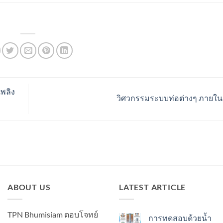
เพลิง
วิศวกรรมระบบท่อต่างๆ ภายใ
ABOUT US
LATEST ARTICLE
TPN Bhumisiam ตอบโจทย์
การทดสอบด้วยน้ำ