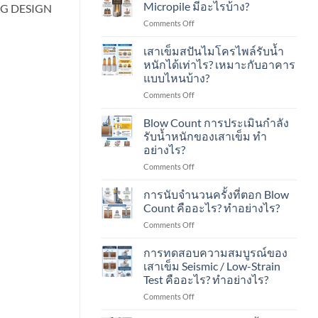
ชุมชน?
เสา
ใน
Micropile มีอะไรบ้าง?
NG DESIGN
เข็ม
งาน
on
Comments Off
ส
ต่อ
ลักษณะ
ปัน
เติม
เด่น
เสาเข็มสปันไมโครไพล์รับน้ำ
ไมโคร
โรงงาน
ของ
ไพล์
ใน
หนักได้เท่าไร? เหมาะกับอาคาร
เสา
ใน
พื้นที่
แบบไหนบ้าง?
เข็ม
งาน
มี
on
Comments Off
Spun
ต่อ
อาคาร
เสา
Micropile
เติม
ใน
เข็ม
มี
Blow Count การประเมินกำลัง
บ้าน
พื้นที่
ส
อะไร
ใน
รับน้ำหนักของเสาเข็ม ทำ
มี
ปัน
บ้าง?
เขต
เครื่องจักร?
อย่างไร?
ไมโคร
ชุมชน?
on
Comments Off
ไพล์
Blow
รับ
Count
น้ำ
การนับจำนวนครั้งที่ตอก Blow
การ
หนัก
Count คืออะไร? ทำอย่างไร?
ประเมิน
ได้
on
Comments Off
กำลัง
เท่าไร?
การ
รับ
เหมาะ
นับ
การทดสอบความสมบูรณ์ของ
น้ำ
กับ
จำนวน
หนัก
อาคาร
เสาเข็ม Seismic / Low-Strain
ครั้ง
ของ
แบบ
Test คืออะไร? ทำอย่างไร?
ที่
เสา
ไหน
on
Comments Off
ตอก
เข็ม
บ้าง?
การ
Blow
ทำ