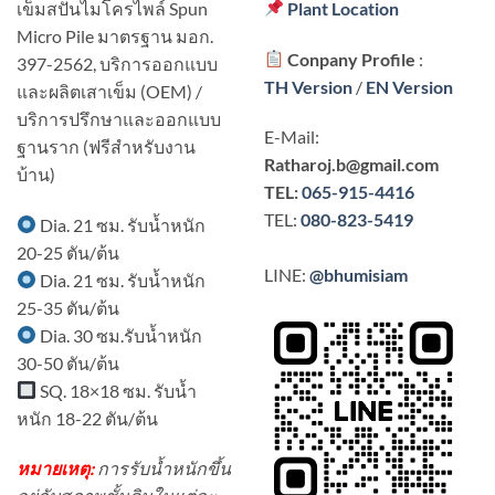
เข็มสปันไมโครไพล์ Spun
Plant Location
Micro Pile มาตรฐาน มอก.
Conpany Profile
:
397-2562, บริการออกแบบ
TH Version
/
EN Version
และผลิตเสาเข็ม (OEM) /
บริการปรึกษาและออกแบบ
E-Mail:
ฐานราก (ฟรีสำหรับงาน
Ratharoj.b@gmail.com
บ้าน)
TEL:
065-915-4416
TEL:
080-823-5419
Dia. 21 ซม. รับน้ำหนัก
20-25 ตัน/ต้น
LINE:
@bhumisiam
Dia. 21 ซม. รับน้ำหนัก
25-35 ตัน/ต้น
Dia. 30 ซม.รับน้ำหนัก
30-50 ตัน/ต้น
SQ. 18×18 ซม. รับน้ำ
หนัก 18-22 ตัน/ต้น
หมายเหตุ:
การรับน้ำหนักขึ้น