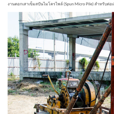
งานตอกเสาเข็มสปันไมโครไพล์ (Spun Micro Pile) สำหรับต่