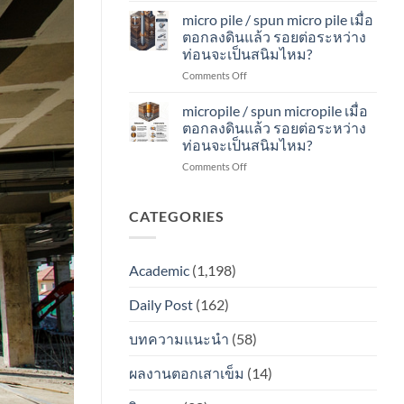
ท่อน
ไหม?
micro
รอย
จะ
micro pile / spun micro pile เมื่อ
pile
ต่อ
เป็น
ตอกลงดินแล้ว รอยต่อระหว่าง
เมื่อ
ระหว่าง
สนิม
ท่อนจะเป็นสนิมไหม?
ตอก
ท่อน
ไหม?
on
Comments Off
ลง
จะ
micro
ดิน
เป็น
pile
แล้ว
สนิม
micropile / spun micropile เมื่อ
/
รอย
ไหม?
ตอกลงดินแล้ว รอยต่อระหว่าง
spun
ต่อ
ท่อนจะเป็นสนิมไหม?
micro
ระหว่าง
on
Comments Off
pile
ท่อน
micropile
เมื่อ
จะ
/
ตอก
เป็น
spun
ลง
CATEGORIES
สนิม
micropile
ดิน
ไหม?
เมื่อ
แล้ว
ตอก
รอย
Academic
(1,198)
ลง
ต่อ
ดิน
ระหว่าง
Daily Post
(162)
แล้ว
ท่อน
รอย
จะ
ต่อ
เป็น
บทความแนะนำ
(58)
ระหว่าง
สนิม
ท่อน
ไหม?
ผลงานตอกเสาเข็ม
(14)
จะ
เป็น