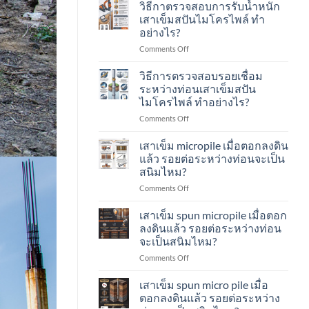
ทดสอบ
Count
วิธีกาตรวจสอบการรับน้ำหนัก
อย่างไร?
ความ
คือ
เสาเข็มสปันไมโครไพล์ ทำ
สมบูรณ์
อะไร?
อย่างไร?
ของ
ทำ
on
Comments Off
เสา
อย่างไร?
วิธี
เข็ม
กา
Seismic
วิธีการตรวจสอบรอยเชื่อม
ตรวจ
/
ระหว่างท่อนเสาเข็มสปัน
สอบ
Low-
ไมโครไพล์ ทำอย่างไร?
การ
Strain
on
Comments Off
รับ
Test
วิธี
น้ำ
คือ
การ
หนัก
อะไร?
เสาเข็ม micropile เมื่อตอกลงดิน
ตรวจ
เสา
ทำ
แล้ว รอยต่อระหว่างท่อนจะเป็น
สอบ
เข็ม
อย่างไร?
สนิมไหม?
รอย
ส
on
Comments Off
เชื่อม
ปัน
เสา
ระหว่าง
ไมโคร
เข็ม
ท่อน
ไพล์
เสาเข็ม spun micropile เมื่อตอก
micropile
เสา
ทำ
ลงดินแล้ว รอยต่อระหว่างท่อน
เมื่อ
เข็ม
อย่างไร?
จะเป็นสนิมไหม?
ตอก
ส
on
Comments Off
ลง
ปัน
เสา
ดิน
ไมโคร
เข็ม
แล้ว
ไพล์
เสาเข็ม spun micro pile เมื่อ
spun
รอย
ทำ
ตอกลงดินแล้ว รอยต่อระหว่าง
micropile
ต่อ
อย่างไร?