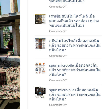
ท่อนจะเป็นสนิมไหม?
เมื่อ
ระหว่าง
on
Comments Off
ตอก
ท่อน
เสา
ลง
จะ
เข็ม
ดิน
เป็น
เสาเข็มสปันไมโครไพล์ เมื่อ
spun
แล้ว
สนิม
ตอกลงดินแล้ว รอยต่อระหว่าง
micro
รอย
ไหม?
ท่อนจะเป็นสนิมไหม?
pile
ต่อ
on
Comments Off
เมื่อ
ระหว่าง
เสา
ตอก
ท่อน
เข็ม
ลง
จะ
สปันไมโครไพล์ เมื่อตอกลงดิน
ส
ดิน
เป็น
แล้ว รอยต่อระหว่างท่อนจะเป็น
ปัน
แล้ว
สนิม
สนิมไหม?
ไมโคร
รอย
ไหม?
on
Comments Off
ไพล์
ต่อ
ส
เมื่อ
ระหว่าง
ปัน
ตอก
ท่อน
spun micropile เมื่อตอกลงดิน
ไมโคร
ลง
จะ
แล้ว รอยต่อระหว่างท่อนจะเป็น
ไพล์
ดิน
เป็น
สนิมไหม?
เมื่อ
แล้ว
สนิม
on
Comments Off
ตอก
รอย
ไหม?
spun
ลง
ต่อ
micropile
ดิน
ระหว่าง
spun micro pile เมื่อตอกลงดิน
เมื่อ
แล้ว
ท่อน
แล้ว รอยต่อระหว่างท่อนจะเป็น
ตอก
รอย
จะ
สนิมไหม?
ลง
ต่อ
เป็น
on
Comments Off
ดิน
ระหว่าง
สนิม
spun
แล้ว