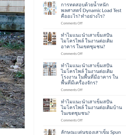
การทดสอบด้วยน้ำหนัก
พลศาสตร์ Dynamic Load Test
คืออะไร? ทำอย่างไร?
on
Comments Off
การ
ทดสอบ
ทำไมแนะนำเสาเข็มสปัน
ด้วย
ไมโครไพล์ ในงานต่อเติม
น้ำ
อาคาร ในเขตชุมชน?
หนัก
on
Comments Off
พลศาสตร์
ทำไม
Dynamic
แนะนำ
Load
ทำไมแนะนำเสาเข็มสปัน
เสา
Test
ไมโครไพล์ ในงานต่อเติม
เข็ม
คือ
โรงงาน ในพื้นที่มีอาคาร ใน
ส
อะไร?
พื้นที่มีเครื่องจักร?
ปัน
ทำ
ไมโคร
อย่างไร?
on
Comments Off
ไพล์
ทำไม
ใน
แนะนำ
ทำไมแนะนำเสาเข็มสปัน
งาน
เสา
ไมโครไพล์ ในงานต่อเติมบ้าน
ต่อ
เข็ม
ในเขตชุมชน?
เติม
ส
อาคาร
on
Comments Off
ปัน
ใน
ทำไม
ไมโคร
เขต
แนะนำ
ไพล์
ลักษณะเด่นของเสาเข็ม Spun